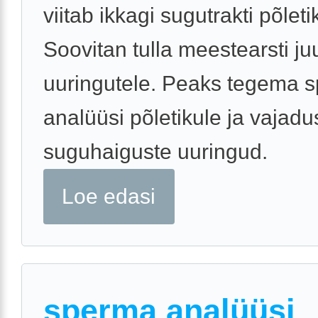
viitab ikkagi sugutrakti põleti
Soovitan tulla meestearsti ju
uuringutele. Peaks tegema 
analüüsi põletikule ja vajadu
suguhaiguste uuringud.
Loe edasi
sperma analüüsi