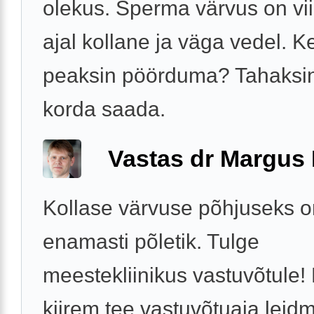
olekus. Sperma värvus on vi
ajal kollane ja väga vedel. K
peaksin pöörduma? Tahaksin
korda saada.
Vastas dr Margus
Kollase värvuse põhjuseks o
enamasti põletik. Tulge
meestekliinikus vastuvõtule!
kiirem tee vastuvõtuaja leid