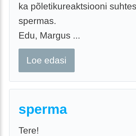
ka põletikureaktsiooni suhte
spermas.
Edu, Margus ...
Loe edasi
sperma
Tere!