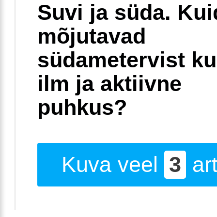
Suvi ja süda. Ku
mõjutavad
südametervist k
ilm ja aktiivne
puhkus?
Kuva veel
3
art