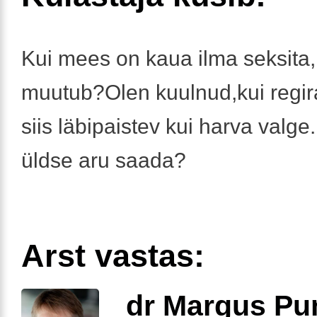
Kui mees on kaua ilma seksita
muutub?Olen kuulnud,kui regir
siis läbipaistev kui harva valge
üldse aru saada?
Arst vastas:
dr Margus Pu