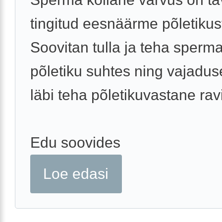
tingitud eesnäärme põletikus
Soovitan tulla ja teha sperm
põletiku suhtes ning vajaduse
läbi teha põletikuvastane ravi
Edu soovides
Loe edasi