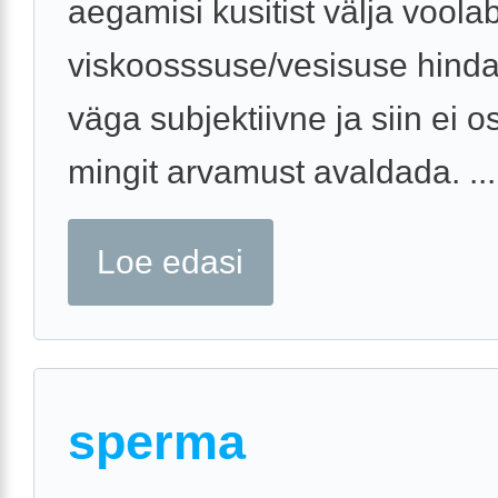
aegamisi kusitist välja vool
viskoosssuse/vesisuse hind
väga subjektiivne ja siin ei o
mingit arvamust avaldada. ...
Loe edasi
sperma