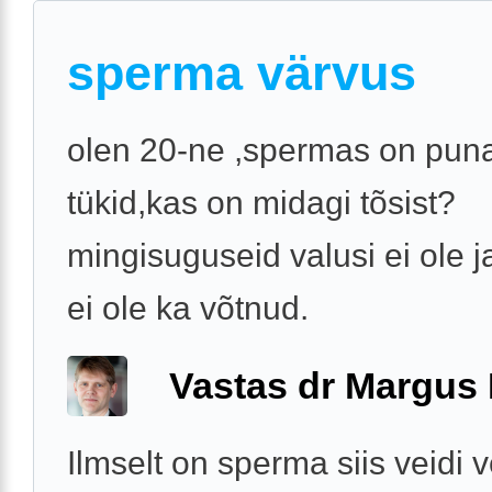
sperma värvus
olen 20-ne ,spermas on pun
tükid,kas on midagi tõsist?
mingisuguseid valusi ei ole j
ei ole ka võtnud.
Vastas dr Margus
Ilmselt on sperma siis veidi 