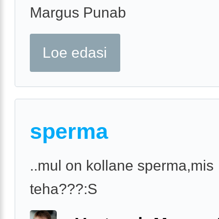
Margus Punab
Loe edasi
sperma
..mul on kollane sperma,mis
teha???:S