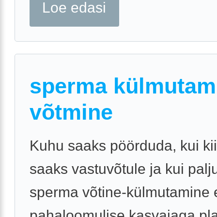
Loe edasi
sperma külmutami
võtmine
Kuhu saaks pöörduda, kui kii
saaks vastuvõtule ja kui pal
sperma võtine-külmutamine
pahaloomulise kasvajaga pl