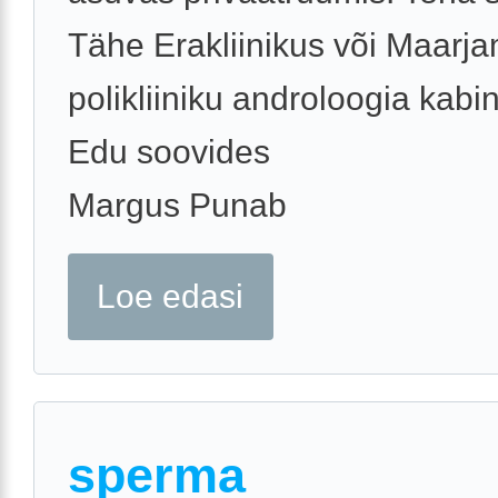
Tähe Erakliinikus või Maarj
polikliiniku androloogia kabin
Edu soovides
Margus Punab
Loe edasi
sperma