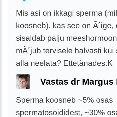
Mis asi on ikkagi sperma (mil
koosneb). kas see on Ã´ige,
sisaldab palju meeshormoon
mÃ´jub tervisele halvasti ku
alla neelata? Ettetänades:K
Vastas dr Margus
Sperma koosneb ~5% osas
spermatosoididest, ~30% os