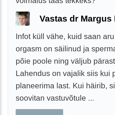
vöimalus taas tekkeks?
Vastas dr Margus
Infot küll vähe, kuid saan aru
orgasm on säilinud ja sperm
põie poole ning väljub päras
Lahendus on vajalik siis kui 
planeerima last. Kui häirib, si
soovitan vastuvõtule ...