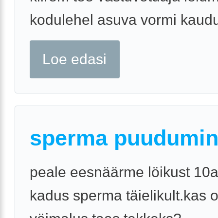
kodulehel asuva vormi kaudu
Loe edasi
sperma puudumi
peale eesnäärme löikust 10a
kadus sperma täielikult.kas 