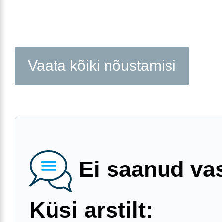
Vaata kõiki nõustamisi
Ei saanud va
Küsi arstilt: