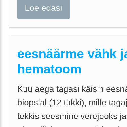
Loe edasi
eesnäärme vähk j
hematoom
Kuu aega tagasi käisin ees
biopsial (12 tükki), mille tagaj
tekkis seesmine verejooks j