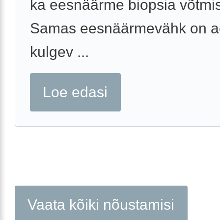
ka eesnäärme biopsia võtmi
Samas eesnäärmevähk on ae
kulgev ...
Loe edasi
Vaata kõiki nõustamisi