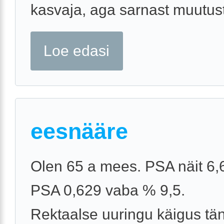
kasvaja, aga sarnast muutust 
Loe edasi
eesnääre
Olen 65 a mees. PSA näit 6,
PSA 0,629 vaba % 9,5.
Rektaalse uuringu käigus tä