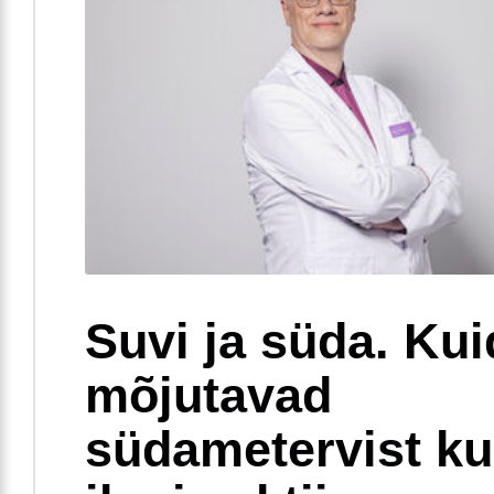
Suvi ja süda. Ku
mõjutavad
südametervist k