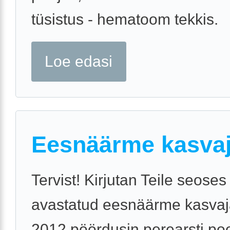
tüsistus - hematoom tekkis.
Loe edasi
Eesnäärme kasvaj
Tervist! Kirjutan Teile seoses
avastatud eesnäärme kasvaja
2012 pöördusin perearsti poo