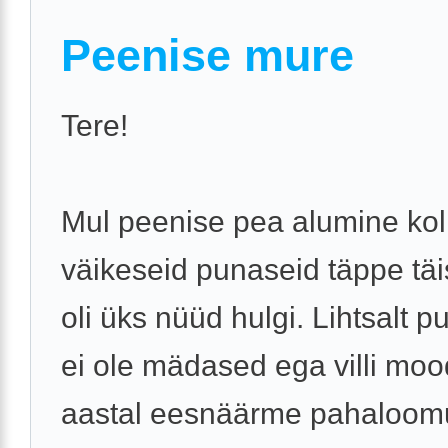
Peenise mure
Tere!
Mul peenise pea alumine ko
väikeseid punaseid täppe täis
oli üks nüüd hulgi. Lihtsalt 
ei ole mädased ega villi moo
aastal eesnäärme pahaloom