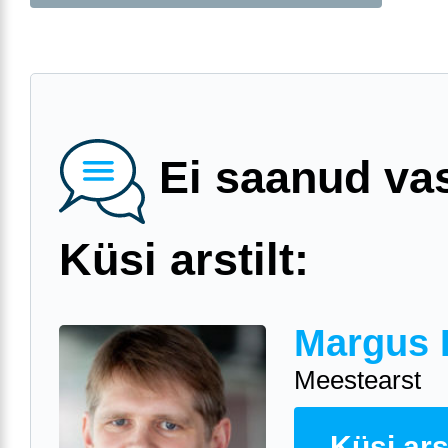
Ei saanud va
Küsi arstilt:
Margus 
Meestearst
Küsi arst