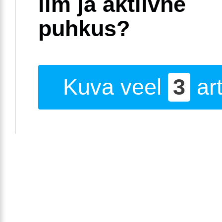
ilm ja aktiivne
puhkus?
Kuva veel
3
art