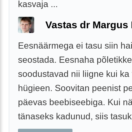
kasvaja ...
Vastas dr Margus
Eesnäärmega ei tasu siin ha
seostada. Eesnaha põletikke
soodustavad nii liigne kui k
hügieen. Soovitan peenist p
päevas beebiseebiga. Kui n
tänaseks kadunud, siis tasuks