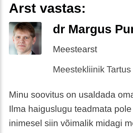
Arst vastas:
dr Margus Pu
Meestearst
Meestekliinik Tartus 
Minu soovitus on usaldada oma 
Ilma haiguslugu teadmata pole
inimesel siin võimalik midagi m