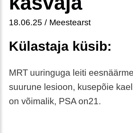
kasvaja
18.06.25 / Meestearst
Külastaja küsib:
MRT uuringuga leiti eesnäärm
suurune lesioon, kusepõie kae
on võimalik, PSA on21.