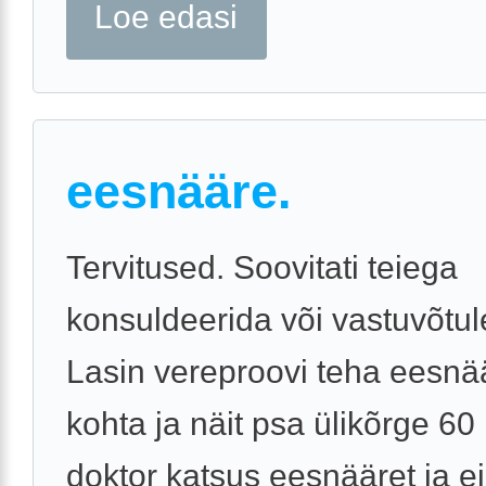
Loe edasi
eesnääre.
Tervitused. Soovitati teiega
konsuldeerida või vastuvõtule
Lasin vereproovi teha eesn
kohta ja näit psa ülikõrge 60 .
doktor katsus eesnääret ja ei