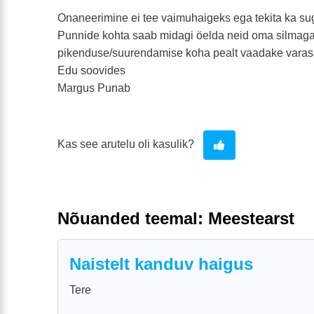
Onaneerimine ei tee vaimuhaigeks ega tekita ka su
Punnide kohta saab midagi öelda neid oma silmag
pikenduse/suurendamise koha pealt vaadake varas
Edu soovides
Margus Punab
Kas see arutelu oli kasulik?
Nõuanded teemal: Meestearst
Naistelt kanduv haigus
Tere