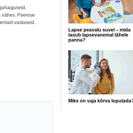
guhaiguseid.
a nähes. Peenise
emaid vastuseid.
Lapse peavalu suvel – mida
tasub lapsevanemal tähele
panna?
Miks on vaja kõrva loputada