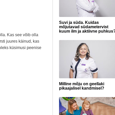
Suvi ja süda. Kuidas
mõjutavad südametervist
kuum ilm ja aktiivne puhkus
la. Kas see võib olla
sti juures käinud, kas
oleks küsimusi peenise
Milline mõju on geellaki
pikaajalisel kandmisel?