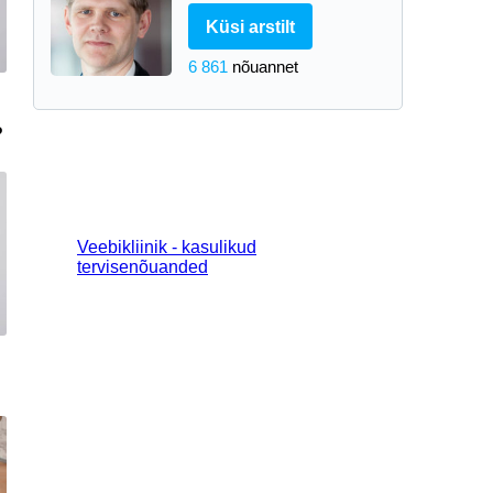
Küsi arstilt
6 861
nõuannet
?
Veebikliinik - kasulikud
tervisenõuanded