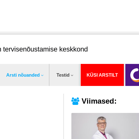
im tervisenõustamise keskkond
Arsti nõuanded
Testid
KÜSI ARSTILT
Viimased: