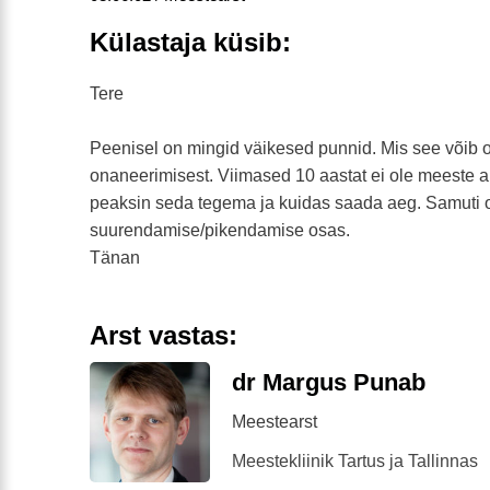
Külastaja küsib:
Tere
Peenisel on mingid väikesed punnid. Mis see võib ol
onaneerimisest. Viimased 10 aastat ei ole meeste ar
peaksin seda tegema ja kuidas saada aeg. Samuti 
suurendamise/pikendamise osas.
Tänan
Arst vastas:
dr Margus Punab
Meestearst
Meestekliinik Tartus ja Tallinnas