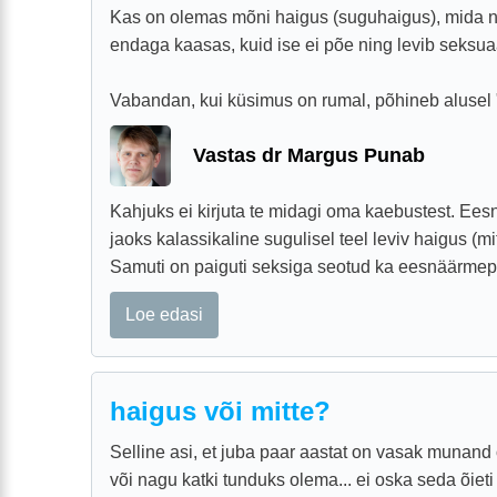
Kas on olemas mõni haigus (suguhaigus), mida 
endaga kaasas, kuid ise ei põe ning levib seksua
Vabandan, kui küsimus on rumal, põhineb alusel "
Vastas dr Margus Punab
Kahjuks ei kirjuta te midagi oma kaebustest. Ee
jaoks kalassikaline sugulisel teel leviv haigus (m
Samuti on paiguti seksiga seotud ka eesnäärmepõlet
Loe edasi
haigus või mitte?
Selline asi, et juba paar aastat on vasak munand
või nagu katki tunduks olema... ei oska seda õieti 