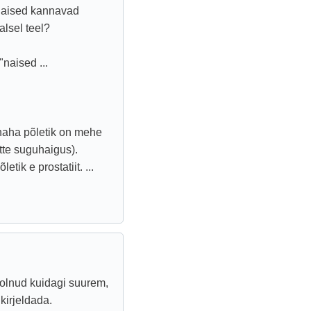
naised kannavad
alsel teel?
naised ...
snaha põletik on mehe
itte suguhaigus).
ik e prostatiit. ...
 olnud kuidagi suurem,
kirjeldada.