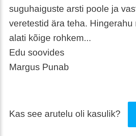
suguhaiguste arsti poole ja va
veretestid ära teha. Hingerah
alati kõige rohkem...
Edu soovides
Margus Punab
Kas see arutelu oli kasulik?