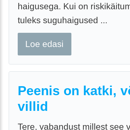
haigusega. Kui on riskikäitu
tuleks suguhaigused ...
Loe edasi
Peenis on katki, v
villid
Tere, vabandust millest see 