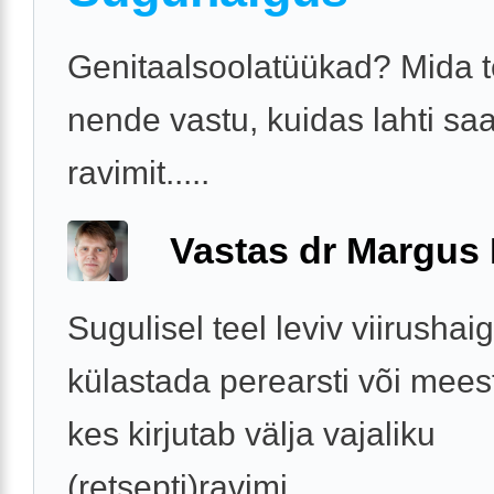
Genitaalsoolatüükad? Mida 
nende vastu, kuidas lahti sa
ravimit.....
Vastas dr Margus
Sugulisel teel leviv viirushai
külastada perearsti või meest
kes kirjutab välja vajaliku
(retsepti)ravimi.