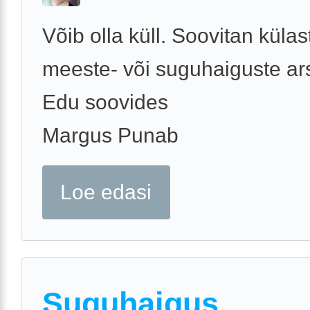
Võib olla küll. Soovitan küla
meeste- või suguhaiguste ars
Edu soovides
Margus Punab
Loe edasi
Suguhaigus