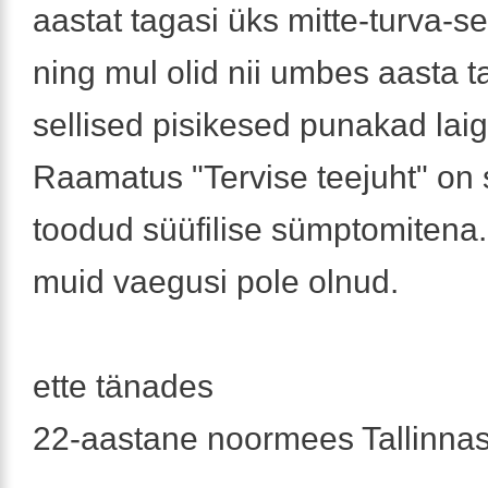
aastat tagasi üks mitte-turva-
ning mul olid nii umbes aasta t
sellised pisikesed punakad lai
Raamatus "Tervise teejuht" on 
toodud süüfilise sümptomitena
muid vaegusi pole olnud.
ette tänades
22-aastane noormees Tallinnas