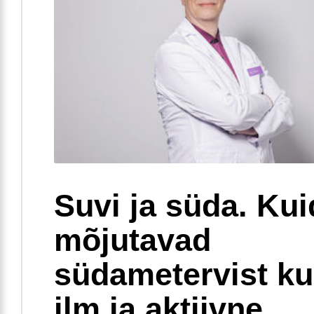
Suvi ja süda. Ku
mõjutavad
südametervist k
ilm ja aktiivne