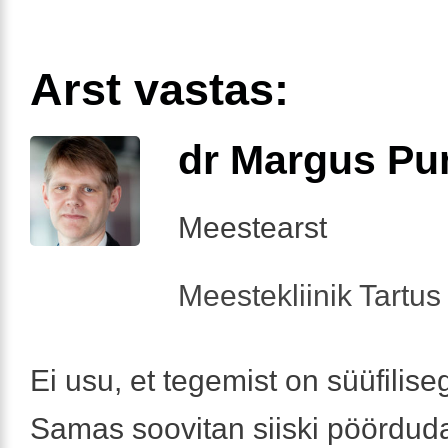
Arst vastas:
dr Margus Pu
Meestearst
Meestekliinik Tartus 
Ei usu, et tegemist on süüfilise
Samas soovitan siiski pöördud