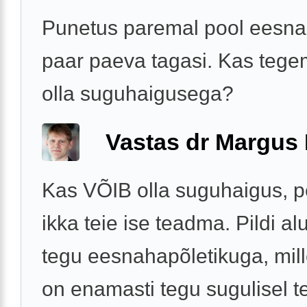
Punetus paremal pool eesnah
paar paeva tagasi. Kas tegem
olla suguhaigusega?
Vastas dr Margus
Kas VÕIB olla suguhaigus, p
ikka teie ise teadma. Pildi al
tegu eesnahapõletikuga, mil
on enamasti tegu sugulisel te