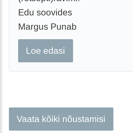
Edu soovides
Margus Punab
Loe edasi
Vaata kõiki nõustamisi