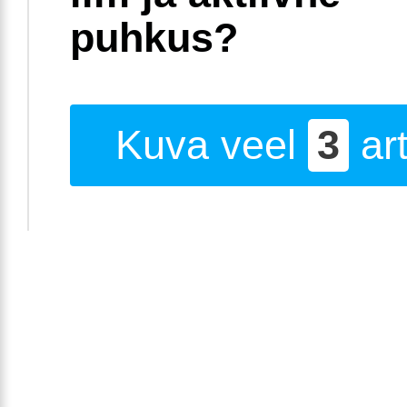
puhkus?
Kuva veel
3
art