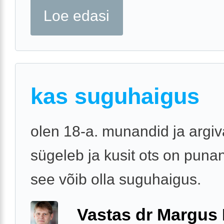
Loe edasi
kas suguhaigus
olen 18-a. munandid ja argi
sügeleb ja kusit ots on puna
see võib olla suguhaigus.
Vastas dr Margus