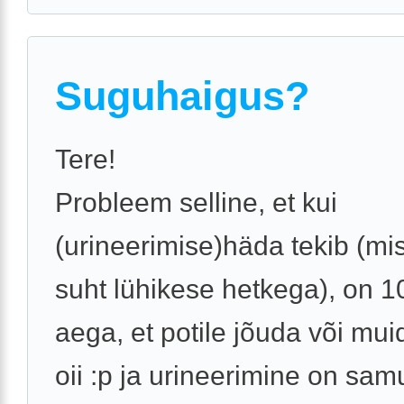
Suguhaigus?
Tere!
Probleem selline, et kui
(urineerimise)häda tekib (mi
suht lühikese hetkega), on 
aega, et potile jõuda või muid
oii :p ja urineerimine on samu