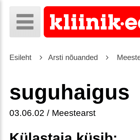
Esileht
Arsti nõuanded
Meeste
suguhaigus
03.06.02 / Meestearst
Külastaja küsib: