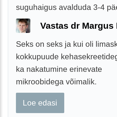
suguhaigus avalduda 3-4 p
Vastas dr Margus
Seks on seks ja kui oli lima
kokkupuude kehasekreetidega
ka nakatumine erinevate
mikroobidega võimalik.
Loe edasi