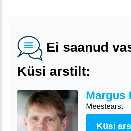
Ei saanud va
Küsi arstilt:
Margus 
Meestearst
Küsi arst