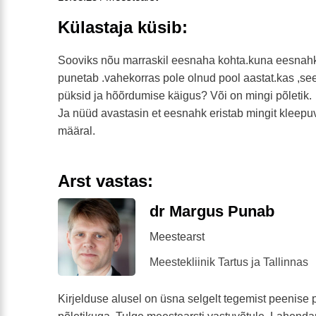
Külastaja küsib:
Sooviks nõu marraskil eesnaha kohta.kuna eesnahk 
punetab .vahekorras pole olnud pool aastat.kas ,see 
püksid ja hõõrdumise käigus? Või on mingi põletik.
Ja nüüd avastasin et eesnahk eristab mingit kleepu
määral.
Arst vastas:
dr Margus Punab
Meestearst
Meestekliinik Tartus ja Tallinnas
Kirjelduse alusel on üsna selgelt tegemist peenise