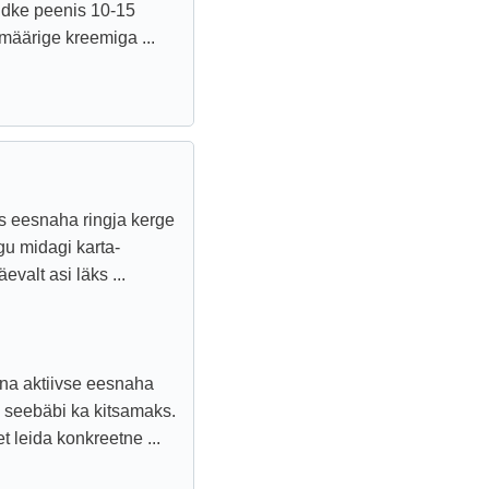
oidke peenis 10-15
 määrige kreemiga ...
us eesnaha ringja kerge
gu midagi karta-
valt asi läks ...
üsna aktiivse eesnaha
 seebäbi ka kitsamaks.
t leida konkreetne ...