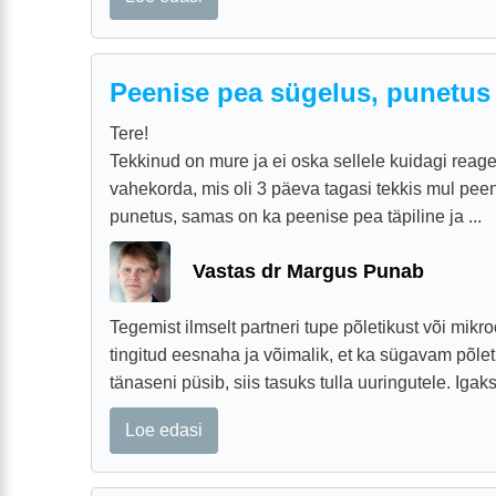
Peenise pea sügelus, punetus
Tere!
Tekkinud on mure ja ei oska sellele kuidagi reage
vahekorda, mis oli 3 päeva tagasi tekkis mul pee
punetus, samas on ka peenise pea täpiline ja ...
Vastas dr Margus Punab
Tegemist ilmselt partneri tupe põletikust või mikr
tingitud eesnaha ja võimalik, et ka sügavam põle
tänaseni püsib, siis tasuks tulla uuringutele. Igak
Loe edasi