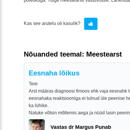
põletikuga. Tulge meestearsti vastuvõtule. Lahenda
Kas see arutelu oli kasulik?
Nõuanded teemal: Meestearst
Eesnaha lõikus
Tere
Arst määras diagnoosi fimoos ehk vaja eesnahk l
eesnahaka reaktsiooniga ei tulnud üle peenise he
ka lühike.
Natuke võtsin mõtlemis aega ja nüüd lasin peenise
Vastas dr Margus Punab