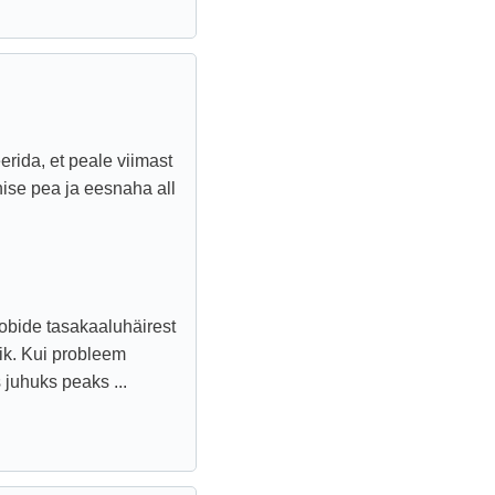
erida, et peale viimast
nise pea ja eesnaha all
oobide tasakaaluhäirest
tik. Kui probleem
s juhuks peaks ...