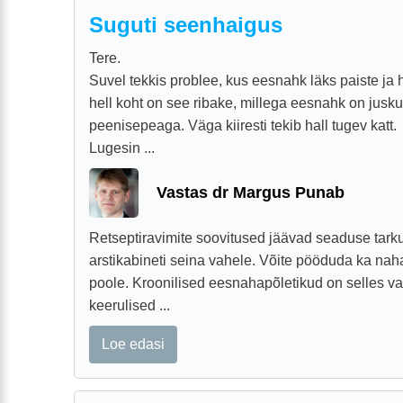
Suguti seenhaigus
Tere.
Suvel tekkis problee, kus eesnahk läks paiste ja 
hell koht on see ribake, millega eesnahk on jusk
peenisepeaga. Väga kiiresti tekib hall tugev katt.
Lugesin ...
Vastas dr Margus Punab
Retseptiravimite soovitused jäävad seaduse tarku
arstikabineti seina vahele. Võite pööduda ka naha
poole. Kroonilised eesnahapõletikud on selles v
keerulised ...
Loe edasi