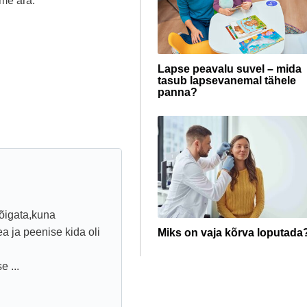
me ära.
Lapse peavalu suvel – mida
tasub lapsevanemal tähele
panna?
õigata,kuna
a ja peenise kida oli
Miks on vaja kõrva loputada
 ...