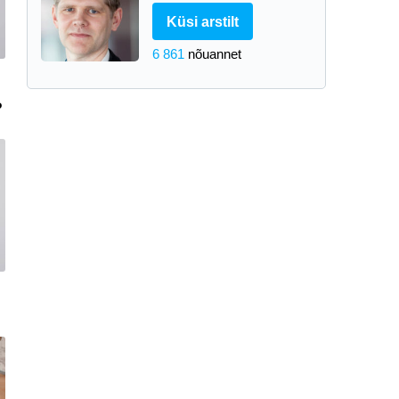
Küsi arstilt
6 861
nõuannet
?