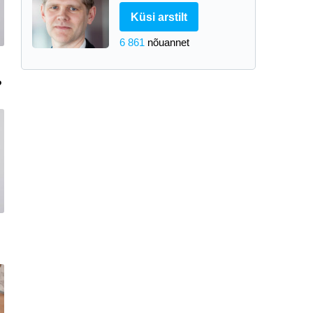
Küsi arstilt
6 861
nõuannet
?