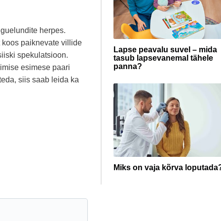
uguelundite herpes.
 koos paiknevate villide
Lapse peavalu suvel – mida
iiski spekulatsioon.
tasub lapsevanemal tähele
panna?
kimise esimese paari
teda, siis saab leida ka
Miks on vaja kõrva loputada