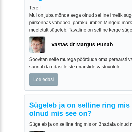
Tere !
Mul on juba mõnda aega olnud selline imelik sü
piirkonnas vahepeal päraku ümber. Mingeid märke 
meeletult sügeleb. Tavaline on selline kerge sügel
Vastas dr Margus Punab
Soovitan selle murega pöörduda oma perearsti va
suunab ta edasi teiste eriarstide vastuvõtule.
Loe edasi
Sügeleb ja on selline ring mis
olnud mis see on?
Sügeleb ja on selline ring mis on 3nadala olnud 