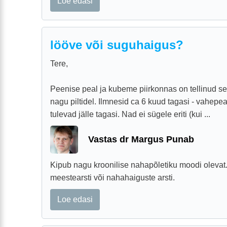
Loe edasi
lööve või suguhaigus?
Tere,
Peenise peal ja kubeme piirkonnas on tellinud s
nagu piltidel. Ilmnesid ca 6 kuud tagasi - vahepea
tulevad jälle tagasi. Nad ei sügele eriti (kui ...
Vastas dr Margus Punab
Kipub nagu kroonilise nahapõletiku moodi olevat.
meestearsti või nahahaiguste arsti.
Loe edasi