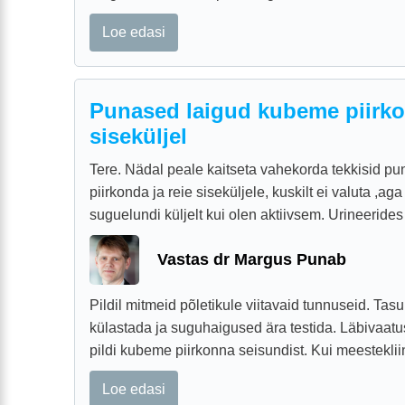
Loe edasi
Punased laigud kubeme piirkon
siseküljel
Tere. Nädal peale kaitseta vahekorda tekkisid p
piirkonda ja reie siseküljele, kuskilt ei valuta ,ag
suguelundi küljelt kui olen aktiivsem. Urineerides 
Vastas dr Margus Punab
Pildil mitmeid põletikule viitavaid tunnuseid. Tas
külastada ja suguhaigused ära testida. Läbivaat
pildi kubeme piirkonna seisundist. Kui meestekliini
Loe edasi