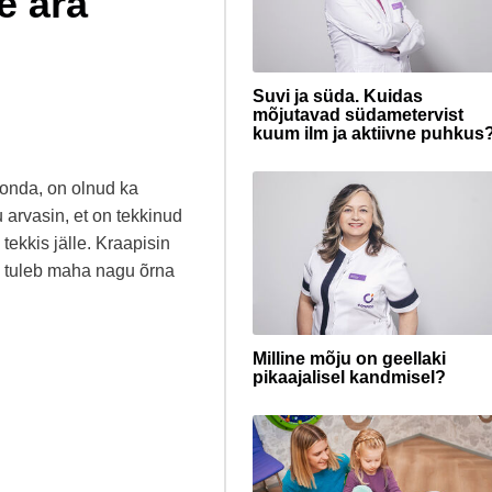
e ära
Suvi ja süda. Kuidas
mõjutavad südametervist
kuum ilm ja aktiivne puhkus
rkonda, on olnud ka
 arvasin, et on tekkinud
tekkis jälle. Kraapisin
, tuleb maha nagu õrna
Milline mõju on geellaki
pikaajalisel kandmisel?