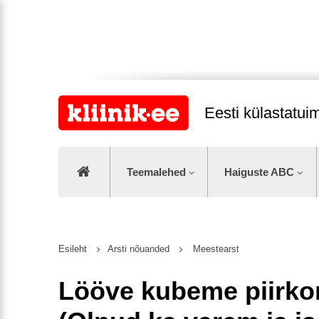
Eesti külastatu
Teemalehed
Haiguste ABC
Esileht
Arsti nõuanded
Meestearst
Lööve kubeme piirk