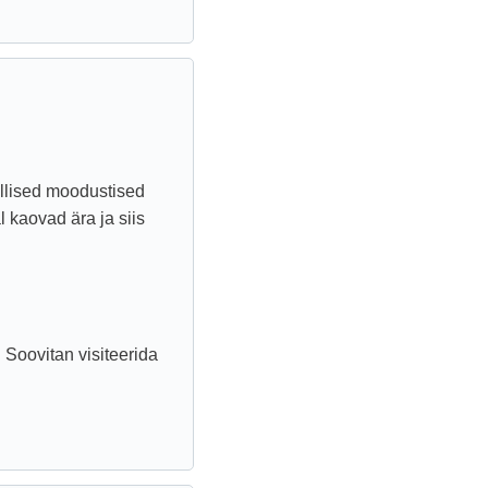
ellised moodustised
l kaovad ära ja siis
 Soovitan visiteerida