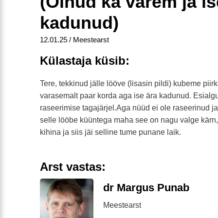
(Olnud ka varem ja is
kadunud)
12.01.25 / Meestearst
Külastaja küsib:
Tere, tekkinud jälle lööve (lisasin pildi) kubeme pii
varasemalt paar korda aga ise ära kadunud. Esialgu
raseerimise tagajärjel.Aga nüüd ei ole raseerinud ja 
selle lööbe küüntega maha see on nagu valge kärn
kihina ja siis jäi selline tume punane laik.
Arst vastas:
dr Margus Punab
Meestearst