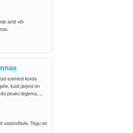
te arsti või
nas.
onnas
isid esimest korda
le, kuid järjest on
ida peaks tegema, ...
 vastuvõtule. Tegu on