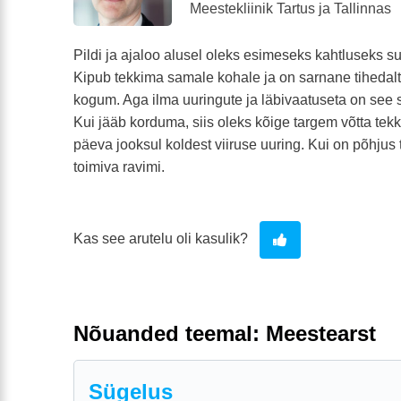
Meestekliinik Tartus ja Tallinnas
Pildi ja ajaloo alusel oleks esimeseks kahtluseks s
Kipub tekkima samale kohale ja on sarnane tihedalt
kogum. Aga ilma uuringute ja läbivaatuseta on see s
Kui jääb korduma, siis oleks kõige targem võtta tek
päeva jooksul koldest viiruse uuring. Kui on põhjus 
toimiva ravimi.
Kas see arutelu oli kasulik?
Nõuanded teemal: Meestearst
Sügelus