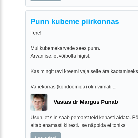
Punn kubeme piirkonnas
Tere!
Mul kubemekarvade sees punn.
Arvan ise, et võibolla higist.
Kas mingit ravi kreemi vaja selle ära kaotamisek
Vahekorras (kondoomiga) olin viimati ...
Vastas dr Margus Punab
Usun, et siin saab perearst teid kenasti aidata. 
aitab enamasti kiiresti. Ise näppida ei tohiks.