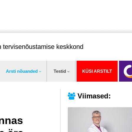
im tervisenõustamise keskkond
Arsti nõuanded
Testid
KÜSI ARSTILT
Viimased:
onnas