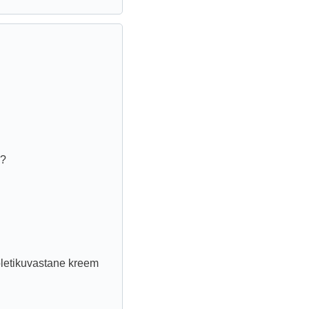
s?
Põletikuvastane kreem