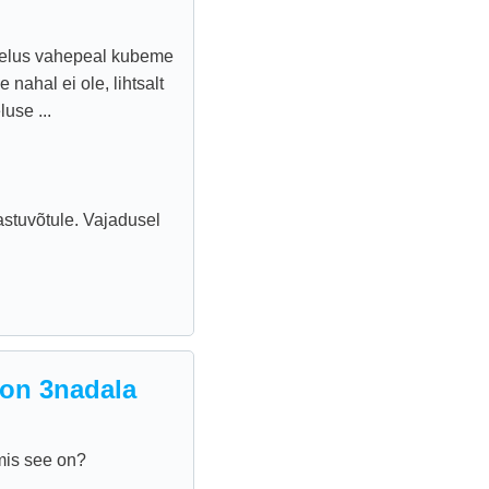
gelus vahepeal kubeme
nahal ei ole, lihtsalt
use ...
stuvõtule. Vajadusel
 on 3nadala
mis see on?