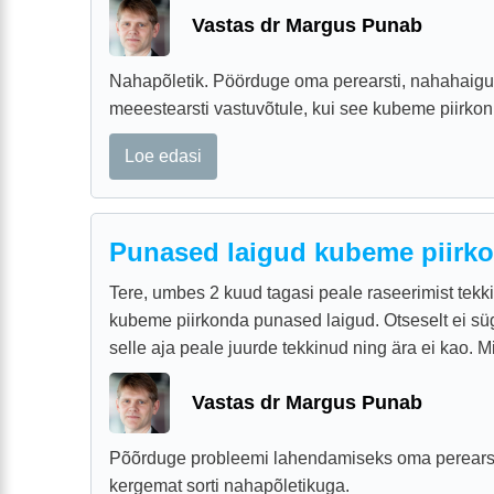
Vastas dr Margus Punab
Nahapõletik. Pöörduge oma perearsti, nahahaigus
meeestearsti vastuvõtule, kui see kubeme piirkon
Loe edasi
Punased laigud kubeme piirk
Tere, umbes 2 kuud tagasi peale raseerimist tekk
kubeme piirkonda punased laigud. Otseselt ei süge
selle aja peale juurde tekkinud ning ära ei kao. M
Vastas dr Margus Punab
Põõrduge probleemi lahendamiseks oma perearsti
kergemat sorti nahapõletikuga.