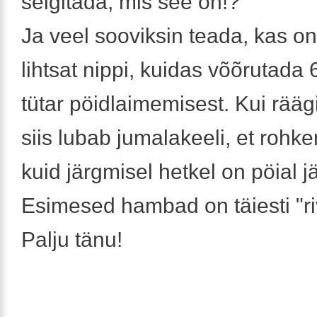
selgitada, mis see on!?
Ja veel sooviksin teada, kas on
lihtsat nippi, kuidas võõrutada
tütar pöidlaimemisest. Kui rääg
siis lubab jumalakeeli, et rohke
kuid järgmisel hetkel on pöial j
Esimesed hambad on täiesti "riv
Palju tänu!