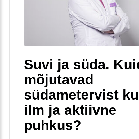
Suvi ja süda. Ku
mõjutavad
südametervist k
ilm ja aktiivne
puhkus?