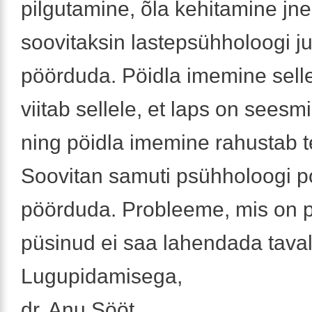
pilgutamine, õla kehitamine jne
soovitaksin lastepsühholoogi j
pöörduda. Pöidla imemine sell
viitab sellele, et laps on seesm
ning pöidla imemine rahustab t
Soovitan samuti psühholoogi p
pöörduda. Probleeme, mis on 
püsinud ei saa lahendada tavalis
Lugupidamisega,
dr. Anu Sööt