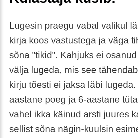
Lugesin praegu vabal valikul lä
kirja koos vastustega ja väga ti
sõna "tikid". Kahjuks ei osanud
välja lugeda, mis see tähendab,
kirju tõesti ei jaksa läbi lugeda
aastane poeg ja 6-aastane tüta
vahel ikka käinud arsti juures k
sellist sõna nägin-kuulsin esim