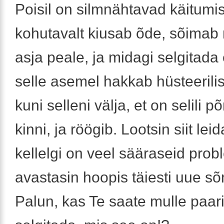
Poisil on silmnähtavad käitumi
kohutavalt kiusab õde, sõimab
asja peale, ja midagi selgitada 
selle asemel hakkab hüsteerilis
kuni selleni välja, et on selili p
kinni, ja röögib. Lootsin siit lei
kellelgi on veel sääraseid prob
avastasin hoopis täiesti uue sõn
Palun, kas Te saate mulle paar