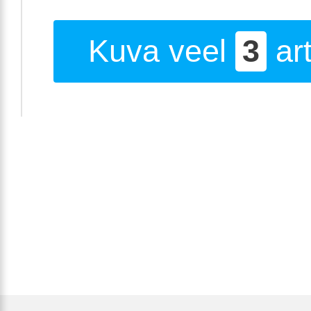
Kuva veel
3
art