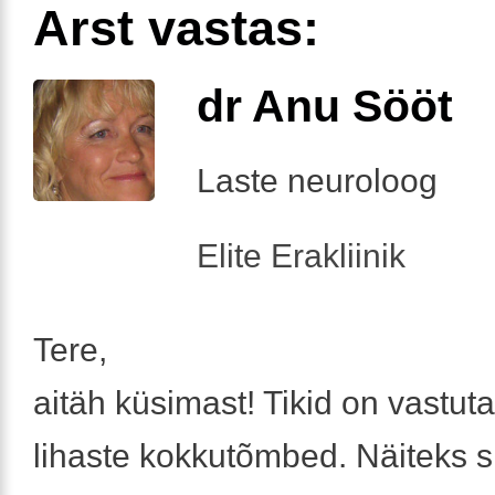
Arst vastas:
dr Anu Sööt
Laste neuroloog
Elite Erakliinik
Tere,
aitäh küsimast! Tikid on vastut
lihaste kokkutõmbed. Näiteks 