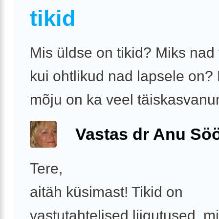
tikid
Mis üldse on tikid? Miks nad 
kui ohtlikud nad lapsele on? 
mõju on ka veel täiskasvan
Vastas dr Anu Söö
Tere,
aitäh küsimast! Tikid on
vastutahtelised liigutused, m