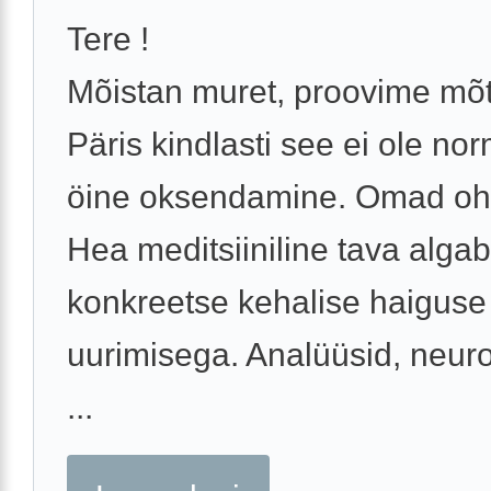
Tere !
Mõistan muret, proovime mõt
Päris kindlasti see ei ole no
öine oksendamine. Omad oh
Hea meditsiiniline tava algab
konkreetse kehalise haiguse
uurimisega. Analüüsid, neuro
...