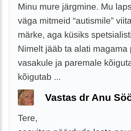
Minu mure järgmine. Mu laps
väga mitmeid “autismile” viit
märke, aga küsiks spetsialist
Nimelt jääb ta alati magama
vasakule ja paremale kõiguta
kõigutab ...
Vastas dr Anu Söö
Tere,