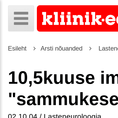
Esileht
Arsti nõuanded
Lasten
10,5kuuse i
"sammukese
02.10.04 / Lasteneuroloogia