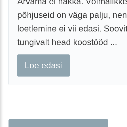
Arvama ei hakka. Võimalikk
põhjuseid on väga palju, ne
loetlemine ei vii edasi. Soovi
tungivalt head koostööd ...
Loe edasi