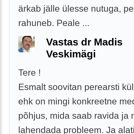
ärkab jälle ülesse nutuga, p
rahuneb. Peale ...
Vastas dr Madis
Veskimägi
Tere !
Esmalt soovitan perearsti kül
ehk on mingi konkreetne medi
põhjus, mida saab ravida ja n
lahendada probleem. Ja alat