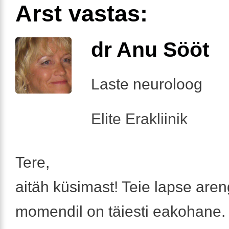
Arst vastas:
dr Anu Sööt
Laste neuroloog
Elite Erakliinik
Tere,
aitäh küsimast! Teie lapse are
momendil on täiesti eakohane. 