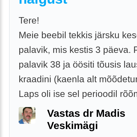
Tere!
Meie beebil tekkis järsku ke
palavik, mis kestis 3 päeva. 
palavik 38 ja öösiti tõusis la
kraadini (kaenla alt mõõdetu
Laps oli ise sel perioodil rõõm
Vastas dr Madis
Veskimägi