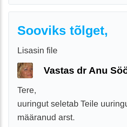
Sooviks tõlget,
Lisasin file
Vastas dr Anu Söö
Tere,
uuringut seletab Teile uuring
määranud arst.