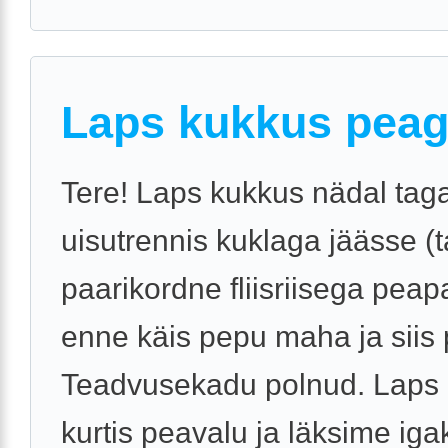
Laps kukkus pea
Tere! Laps kukkus nädal tag
uisutrennis kuklaga jäässe (ta
paarikordne fliisriisega peap
enne käis pepu maha ja siis 
Teadvusekadu polnud. Laps n
kurtis peavalu ja läksime igak