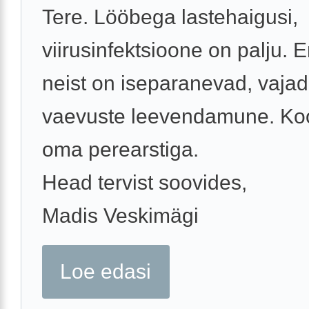
Tere. Lööbega lastehaigusi,
viirusinfektsioone on palju.
neist on iseparanevad, vajad
vaevuste leevendamune. Ko
oma perearstiga.
Head tervist soovides,
Madis Veskimägi
Loe edasi