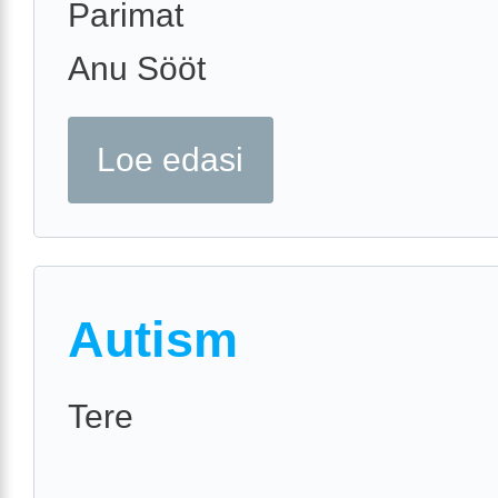
Parimat
Anu Sööt
Loe edasi
Autism
Tere