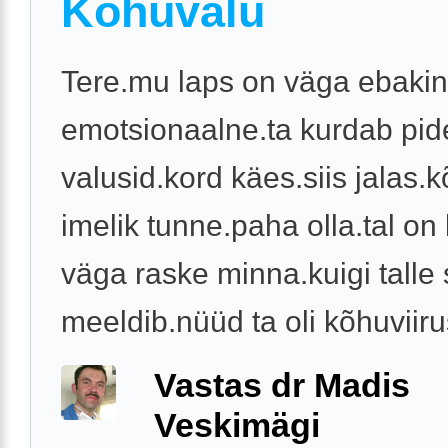
Kõhuvalu
Tere.mu laps on väga ebakin
emotsionaalne.ta kurdab pid
valusid.kord käes.siis jalas.
imelik tunne.paha olla.tal on 
väga raske minna.kuigi talle 
meeldib.nüüd ta oli kõhuviirus
Vastas dr Madis
Veskimägi