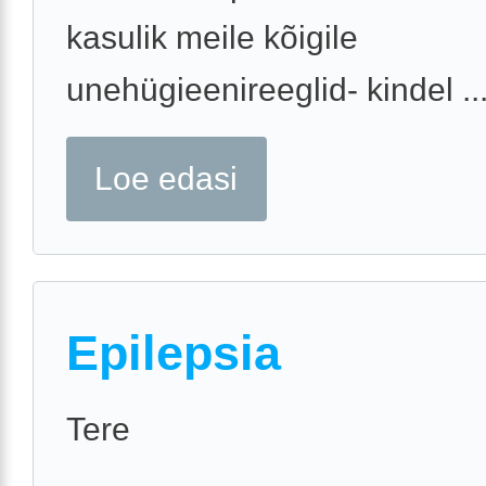
kasulik meile kõigile
unehügieenireeglid- kindel ..
Loe edasi
Epilepsia
Tere