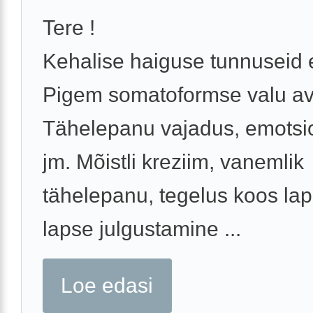
Tere !
Kehalise haiguse tunnuseid e
Pigem somatoformse valu av
Tähelepanu vajadus, emotsi
jm. Mõistli kreziim, vanemlik
tähelepanu, tegelus koos la
lapse julgustamine ...
Loe edasi