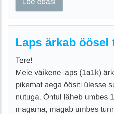
Loe edasi
Laps ärkab öösel t
Tere!
Meie väikene laps (1a1k) är
pikemat aega öösiti ülesse s
nutuga. Õhtul läheb umbes 1
magama, magab umbes tunnik