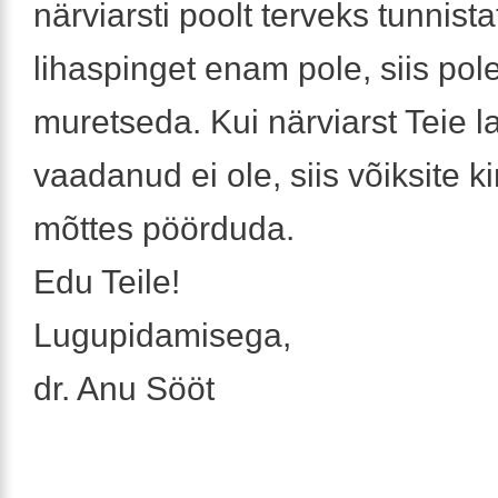
närviarsti poolt terveks tunnistat
lihaspinget enam pole, siis pol
muretseda. Kui närviarst Teie l
vaadanud ei ole, siis võiksite k
mõttes pöörduda.
Edu Teile!
Lugupidamisega,
dr. Anu Sööt