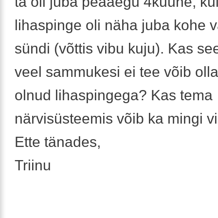
ta oli juba peaaegu 4kuune, kui
lihaspinge oli näha juba kohe v
sündi (võttis vibu kuju). Kas see
veel sammukesi ei tee võib oll
olnud lihaspingega? Kas tema
närvisüsteemis võib ka mingi vi
Ette tänades,
Triinu