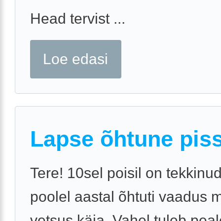
Head tervist ...
Loe edasi
Lapse õhtune pis
Tere! 10sel poisil on tekkinu
poolel aastal õhtuti vaadus 
vetsus käia. Vahel tuleb pea