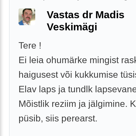
Vastas dr Madis
Veskimägi
Tere !
Ei leia ohumärke mingist ra
haigusest või kukkumise tüsi
Elav laps ja tundlk lapsevan
Mõistlik reziim ja jälgimine. 
püsib, siis perearst.