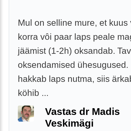
Mul on selline mure, et kuus
korra vôi paar laps peale m
jäämist (1-2h) oksandab. Tava
oksendamised ühesugused. 
hakkab laps nutma, siis ärka
köhib ...
Vastas dr Madis
Veskimägi