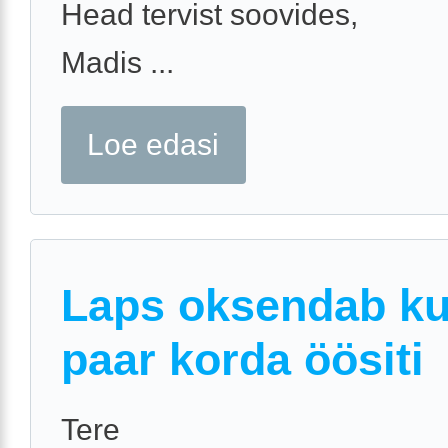
Head tervist soovides,
Madis ...
Loe edasi
Laps oksendab k
paar korda öösiti
Tere