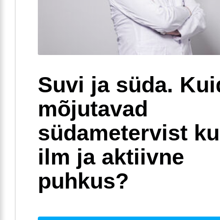
Suvi ja süda. Ku
mõjutavad
südametervist k
ilm ja aktiivne
puhkus?