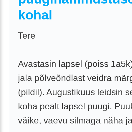
kohal
Tere
Avastasin lapsel (poiss 1a5
jala põlveõndlast veidra mär
(pildil). Augustikuus leidsin 
koha pealt lapsel puugi. Puu
väike, vaevu silmaga näha ja