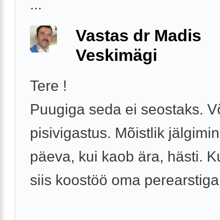
...
Vastas dr Madis
Veskimägi
Tere !
Puugiga seda ei seostaks. V
pisivigastus. Mõistlik jälgimi
päeva, kui kaob ära, hästi. Ku
siis koostöö oma perearstiga