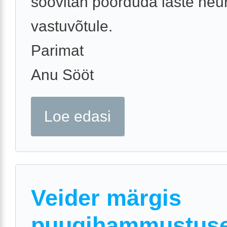
soovitan pöörduda laste neu
vastuvõtule.
Parimat
Anu Sööt
Loe edasi
Veider märgis
puugihammustus