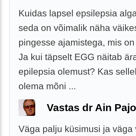
Kuidas lapsel epsilepsia alg
seda on võimalik näha väike
pingesse ajamistega, mis on
Ja kui täpselt EGG näitab är
epilepsia olemust? Kas sell
olema mõni ...
Vastas dr Ain Paj
Väga palju küsimusi ja väga