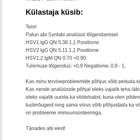
Külastaja küsib:
Tere!
Palun abi Synlabi analüüsi tõlgendamisel.
HSV1 IgG QN 5.38 1,1 Positiivne
HSV2 IgG QN 5.11 1,1 Positiivne
HSV1,2 IgM QN 0.70 <0.90
Tulemuse tõlgendus: <0,9 Negatiivne; 0,9 - 1,
Kas minu terviseprobleemide põhjus võib peituda s
Kas nende analüüside põhjal oleks vajalik teha läbi
oleks vajalik uurida ka vöötohatist, kuna olen põde
tuulerõugeid ning sama viirus võib põhjustada ka vö
on probleeme immuunsüsteemiga.
Tänades abi eest!