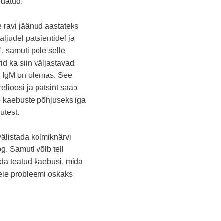
ndatud.
le ravi jäänud aastateks
ljudel patsientidel ja
", samuti pole selle
d ka siin väljastavad.
riv IgM on olemas. See
elioosi ja patsint saab
e kaebuste põhjuseks iga
utest.
välistada kolmiknärvi
. Samuti võib teil
ada teatud kaebusi, mida
teie probleemi oskaks