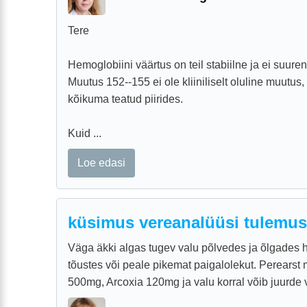
Tere
Hemoglobiini väärtus on teil stabiilne ja ei suuren
Muutus 152--155 ei ole kliiniliselt oluline muutu
kõikuma teatud piirides.
Kuid ...
Loe edasi
küsimus vereanalüüsi tulemus
Väga äkki algas tugev valu põlvedes ja õlgades 
tõustes või peale pikemat paigalolekut. Perearst
500mg, Arcoxia 120mg ja valu korral võib juurde võ