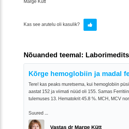
Marge Kütt
Kas see arutelu oli kasulik?
Nõuanded teemal: Laborimedits
Kõrge hemoglobiin ja madal fer
Tere! kas peaks muretsema, kui hemoglobiin püs
aastat 152 ja viimati nüüd oli 155. Samas Ferriti
tulemuses 13. Hematokrit 45.8 %. MCH, MCV nor
Suured ...
Vastas dr Marge Kütt