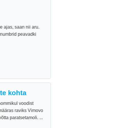
e ajas, saan nii aru.
s, numbrid peavadki
te kohta
hommikul voodist
 määras raviks Vimovo
tta paratsetamoli. ...