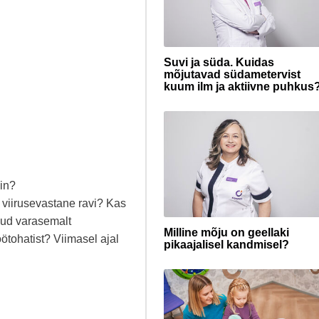
Suvi ja süda. Kuidas
mõjutavad südametervist
kuum ilm ja aktiivne puhkus
iin?
 viirusevastane ravi? Kas
nud varasemalt
Milline mõju on geellaki
ötohatist? Viimasel ajal
pikaajalisel kandmisel?