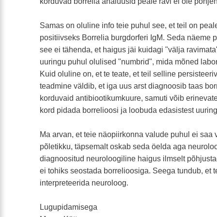
korduvad borrelia analüüsid peale ravi ei ole põhje
Samas on oluline info teie puhul see, et teil on pea
positiivseks Borrelia burgdorferi IgM. Seda näeme pa
see ei tähenda, et haigus jäi kuidagi "välja ravimata
uuringu puhul olulised "numbrid", mida mõned labori
Kuid oluline on, et te teate, et teil selline persistee
teadmine väldib, et iga uus arst diagnoosib taas borr
korduvaid antibiootikumkuure, samuti võib erinevat
kord pidada borrelioosi ja loobuda edasistest uuring
Ma arvan, et teie näopiirkonna valude puhul ei saa 
põletikku, täpsemalt oskab seda öelda aga neuroloog
diagnoositud neuroloogiline haigus ilmselt põhjust
ei tohiks seostada borrelioosiga. Seega tundub, et 
interpreteerida neuroloog.
Lugupidamisega