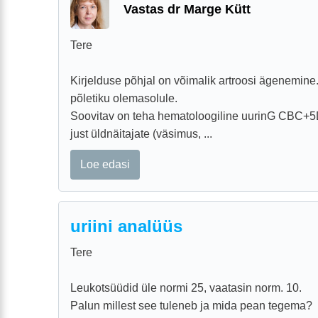
Vastas dr Marge Kütt
Tere
Kirjelduse põhjal on võimalik artroosi ägenemine.
põletiku olemasolule.
Soovitav on teha hematoloogiline uurinG CBC+5
just üldnäitajate (väsimus, ...
Loe edasi
uriini analüüs
Tere
Leukotsüüdid üle normi 25, vaatasin norm. 10.
Palun millest see tuleneb ja mida pean tegema?