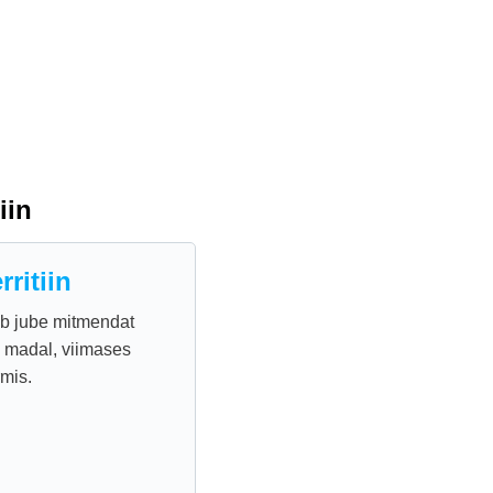
iin
ritiin
ib jube mitmendat
in madal, viimases
mis.