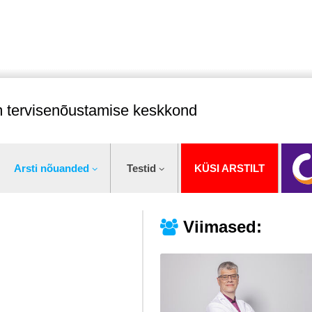
im tervisenõustamise keskkond
Arsti nõuanded
Testid
KÜSI ARSTILT
Viimased: