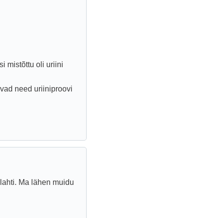
 mistõttu oli uriini
uvad need uriiniproovi
lahti. Ma lähen muidu