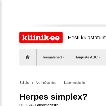
Eesti külastatu
Teemalehed
Haiguste ABC
Esileht
Arsti nõuanded
Laborimeditsiin
Herpes simplex?
06.11.24 / Laborimeditsiin