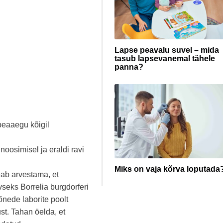
Lapse peavalu suvel – mida
tasub lapsevanemal tähele
panna?
 peaaegu kõigil
.
noosimisel ja eraldi ravi
Miks on vaja kõrva loputada
eab arvestama, et
vseks Borrelia burgdorferi
õnede laborite poolt
ust. Tahan öelda, et