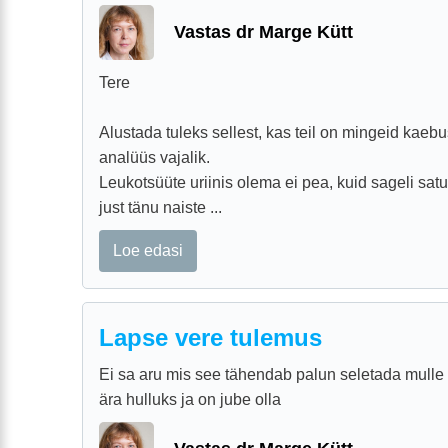
Vastas dr Marge Kütt
Tere
Alustada tuleks sellest, kas teil on mingeid kaebusi
analüüs vajalik.
Leukotsüüte uriinis olema ei pea, kuid sageli sat
just tänu naiste ...
Loe edasi
Lapse vere tulemus
Ei sa aru mis see tähendab palun seletada mulle 
ära hulluks ja on jube olla