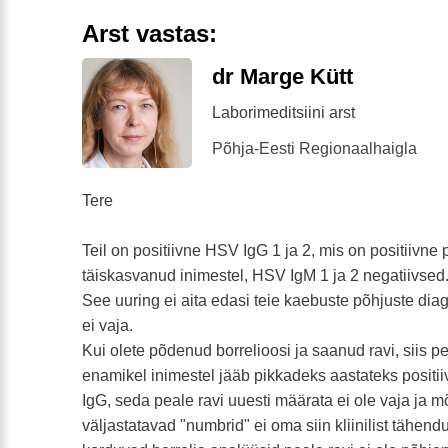
Arst vastas:
dr Marge Kütt
Laborimeditsiini arst
Põhja-Eesti Regionaalhaigla
Tere
Teil on positiivne HSV IgG 1 ja 2, mis on positiivne
täiskasvanud inimestel, HSV IgM 1 ja 2 negatiivsed
See uuring ei aita edasi teie kaebuste põhjuste diag
ei vaja.
Kui olete põdenud borrelioosi ja saanud ravi, siis p
enamikel inimestel jääb pikkadeks aastateks positii
IgG, seda peale ravi uuesti määrata ei ole vaja ja m
väljastatavad "numbrid" ei oma siin kliinilist tähend