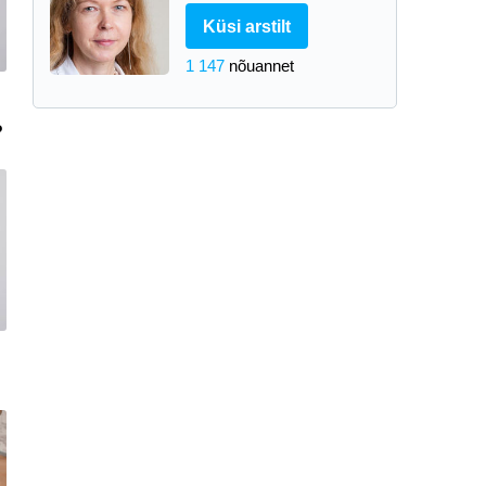
Küsi arstilt
1 147
nõuannet
?