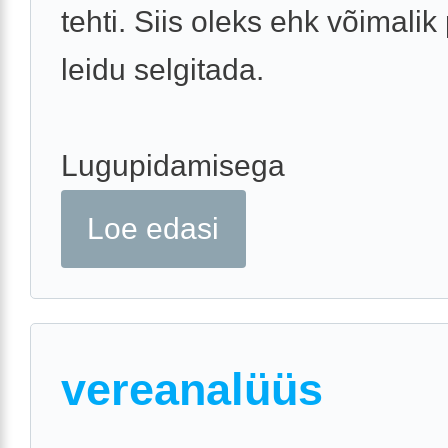
tehti. Siis oleks ehk võimali
leidu selgitada.
Lugupidamisega
Loe edasi
vereanalüüs