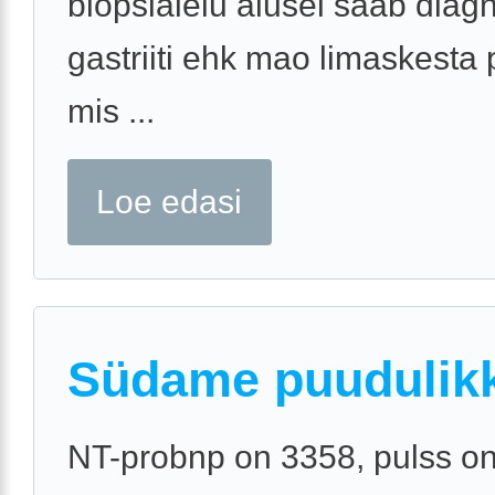
biopsialeiu alusel saab diag
gastriiti ehk mao limaskesta 
mis ...
Loe edasi
Südame puudulik
NT-probnp on 3358, pulss o