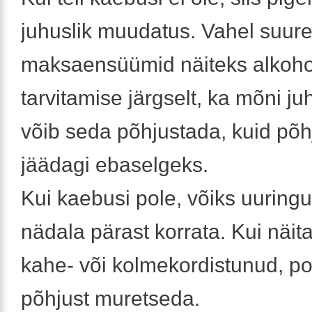
juhuslik muudatus. Vahel suur
maksaensüümid näiteks alkoho
tarvitamise järgselt, ka mõni ju
võib seda põhjustada, kuid põh
jäädagi ebaselgeks.
Kui kaebusi pole, võiks uuringu
nädala pärast korrata. Kui näita
kahe- või kolmekordistunud, pol
põhjust muretseda.