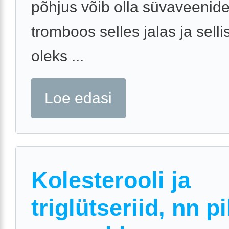
põhjus võib olla süvaveenid
tromboos selles jalas ja selli
oleks ...
Loe edasi
Kolesterooli ja
triglütseriid, nn p