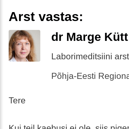
Arst vastas:
dr Marge Kütt
Laborimeditsiini arst
Põhja-Eesti Regiona
Tere
Kui teil kaebusi ei ole, siis pig