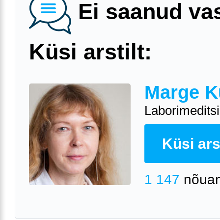
Ei saanud va
Küsi arstilt:
Marge K
Laborimeditsii
Küsi arst
1 147
nõuan