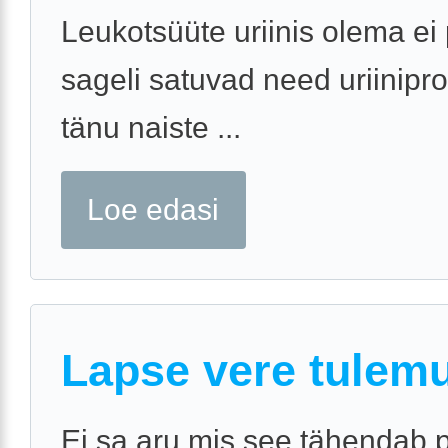
Leukotsüüte uriinis olema ei 
sageli satuvad need uriinipro
tänu naiste ...
Loe edasi
Lapse vere tulem
Ei sa aru mis see tähendab 