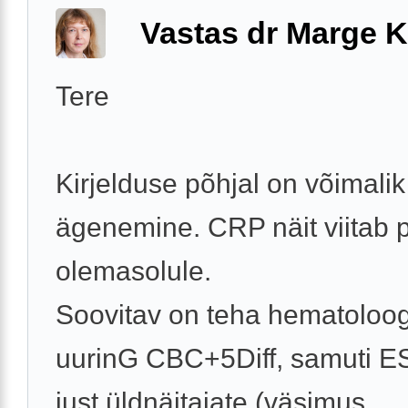
Vastas dr Marge K
Tere
Kirjelduse põhjal on võimalik
ägenemine. CRP näit viitab p
olemasolule.
Soovitav on teha hematoloog
uurinG CBC+5Diff, samuti E
just üldnäitajate (väsimus, ...