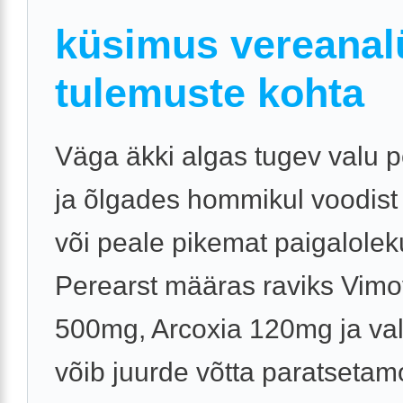
küsimus vereanal
tulemuste kohta
Väga äkki algas tugev valu 
ja õlgades hommikul voodist
või peale pikemat paigalolek
Perearst määras raviks Vim
500mg, Arcoxia 120mg ja val
võib juurde võtta paratsetamol