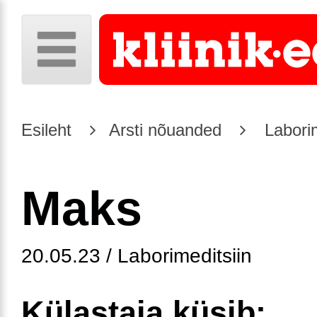
Esileht
Arsti nõuanded
Laborim
Maks
20.05.23 / Laborimeditsiin
Külastaja küsib: