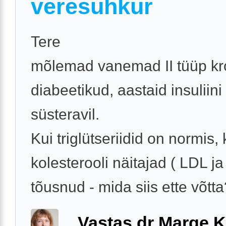
veresuhkur
Tere
mõlemad vanemad II tüüp kr
diabeetikud, aastaid insuliini
süsteravil.
Kui triglütseriidid on normis, 
kolesterooli näitajad ( LDL ja
tõusnud - mida siis ette võtta?
Vastas dr Marge K