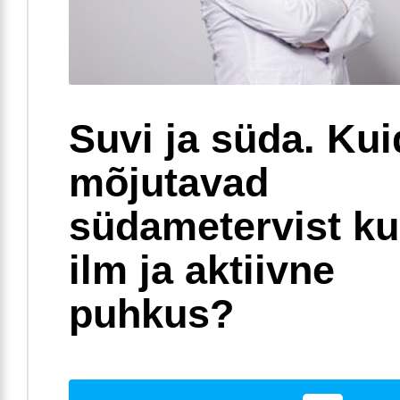
Suvi ja süda. Ku
mõjutavad
südametervist k
ilm ja aktiivne
puhkus?