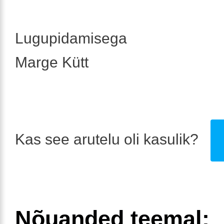
Lugupidamisega
Marge Kütt
Kas see arutelu oli kasulik?
Nõuanded teemal: