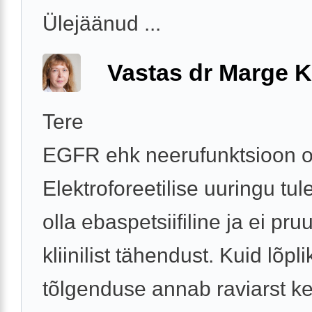
Ülejäänud ...
Vastas dr Marge K
Tere
EGFR ehk neerufunktsioon o
Elektroforeetilise uuringu tu
olla ebaspetsiifiline ja ei pr
kliinilist tähendust. Kuid lõpli
tõlgenduse annab raviarst ke