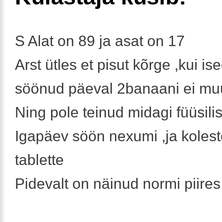
S Alat on 89 ja asat on 17
Arst ütles et pisut kõrge ,kui is
söönud päeval 2banaani ei m
Ning pole teinud midagi füüsilis
Igapäev söön nexumi ,ja kolest
tablette
Pidevalt on näinud normi piires