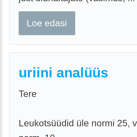
Loe edasi
uriini analüüs
Tere
Leukotsüüdid üle normi 25, 