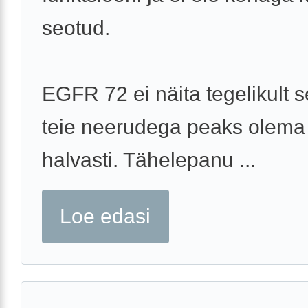
seotud.
EGFR 72 ei näita tegelikult s
teie neerudega peaks olema
halvasti. Tähelepanu ...
Loe edasi