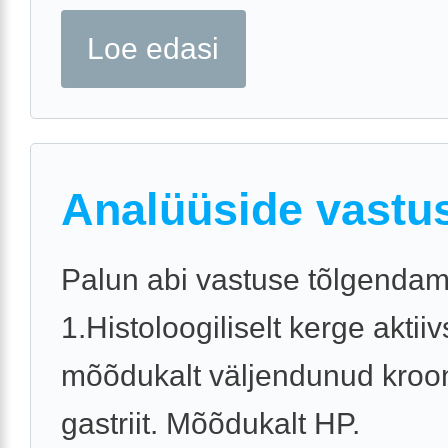
Loe edasi
Analüüside vastu
Palun abi vastuse tõlgendam
1.Histoloogiliselt kerge akti
mõõdukalt väljendunud kroon
gastriit. Mõõdukalt HP.