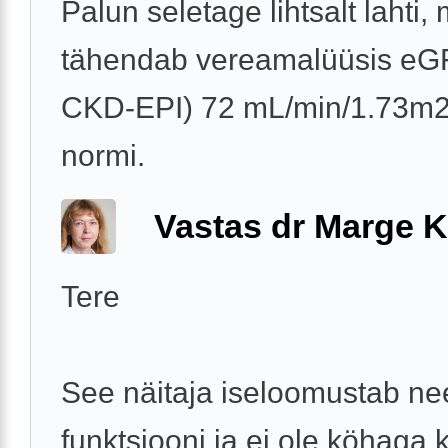
Palun seletage lihtsalt lahti,
tähendab vereamalüüsis eG
CKD-EPI) 72 mL/min/1.73m2,
normi.
Vastas dr Marge K
Tere
See näitaja iseloomustab n
funktsiooni ja ei ole köhaga 