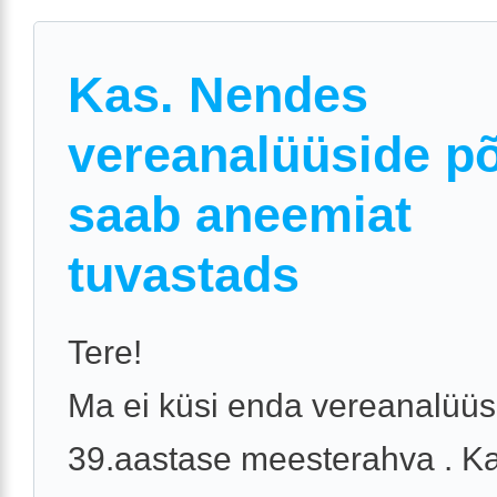
Kas. Nendes
vereanalüüside põ
saab aneemiat
tuvastads
Tere!
Ma ei küsi enda vereanalüüs
39.aastase meesterahva . K