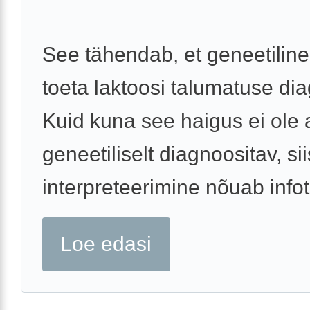
See tähendab, et geneetiline
toeta laktoosi talumatuse di
Kuid kuna see haigus ei ole a
geneetiliselt diagnoositav, s
interpreteerimine nõuab infot 
Loe edasi