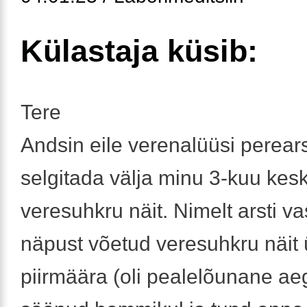
Külastaja küsib:
Tere
Andsin eile verenalüüsi perearst
selgitada välja minu 3-kuu kes
veresuhkru näit. Nimelt arsti vas
näpust võetud veresuhkru näit 
piirmäära (oli pealelõunane aeg