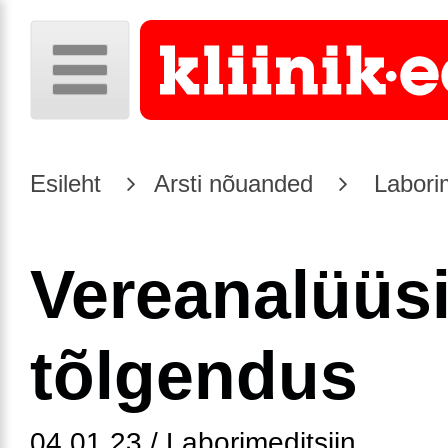
Esileht
Arsti nõuanded
Laborim
Vereanalüüs
tõlgendus
04.01.23 / Laborimeditsiin