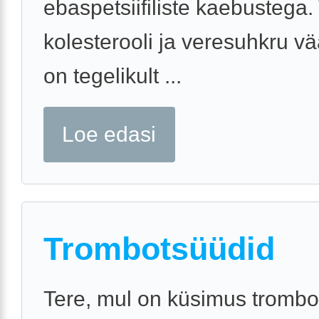
ebaspetsiifiliste kaebustega.
kolesterooli ja veresuhkru v
on tegelikult ...
Loe edasi
Trombotsüüdid
Tere, mul on küsimus trombo