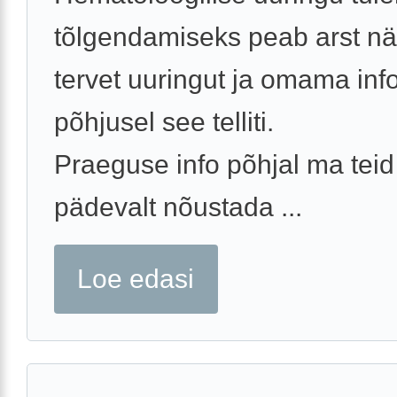
tõlgendamiseks peab arst 
tervet uuringut ja omama info
põhjusel see telliti.
Praeguse info põhjal ma teid
pädevalt nõustada ...
Loe edasi