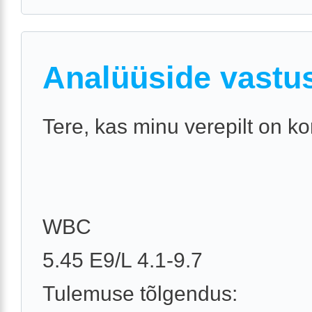
Analüüside vastu
Tere, kas minu verepilt on ko
WBC
5.45 E9/L 4.1-9.7
Tulemuse tõlgendus: