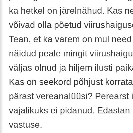
ka hetkel on järelnähud. Kas 
võivad olla põetud viirushaigus
Tean, et ka varem on mul nee
näidud peale mingit viirushaigu
väljas olnud ja hiljem ilusti pai
Kas on seekord põhjust korrat
pärast vereanalüüsi? Perearst 
vajalikuks ei pidanud. Edastan
vastuse.