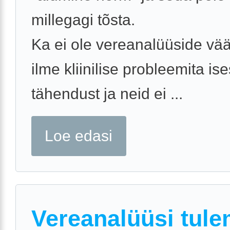
millegagi tõsta.
Ka ei ole vereanalüüside vää
ilme kliinilise probleemita is
tähendust ja neid ei ...
Loe edasi
Vereanalüüsi tul