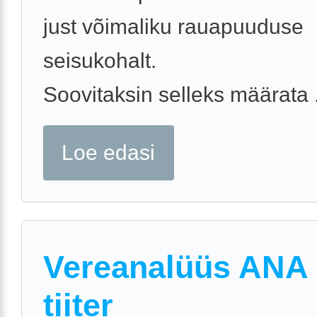
just võimaliku rauapuuduse
seisukohalt.
Soovitaksin selleks määrata .
Loe edasi
Vereanalüüs ANA
tiiter