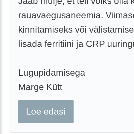
Jääb mulje, et teil võiks olla
rauavaegusaneemia. Viimas
kinnitamiseks või välistamis
lisada ferritiini ja CRP uuring
Lugupidamisega
Marge Kütt
Loe edasi