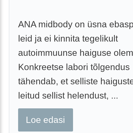
ANA midbody on üsna ebaspet
leid ja ei kinnita tegelikult
autoimmuunse haiguse olem
Konkreetse labori tõlgendus
tähendab, et selliste haigust
leitud sellist helendust, ...
Loe edasi