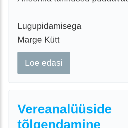
Lugupidamisega
Marge Kütt
Loe edasi
Vereanalüüside
tõlgendamine