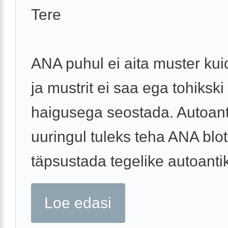
Tere
ANA puhul ei aita muster kui
ja mustrit ei saa ega tohikski
haigusega seostada. Autoan
uuringul tuleks teha ANA blot
täpsustada tegelike autoanti
Loe edasi