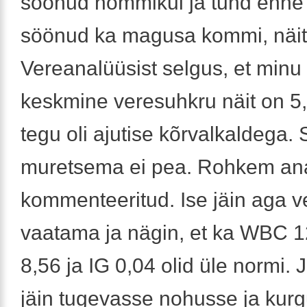
söönud hommikul ja tund enne 
söönud ka magusa kommi, näit ol
Vereanalüüsist selgus, et minu
keskmine veresuhkru näit on 5,
tegu oli ajutise kõrvalkaldega. 
muretsema ei pea. Rohkem ana
kommenteeritud. Ise jäin aga v
vaatama ja nägin, et ka WBC 1
8,56 ja IG 0,04 olid üle normi.
jäin tugevasse nohusse ja kurg