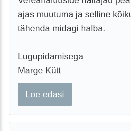
Vereanalüüside näitajad pea
ajas muutuma ja selline kõik
tähenda midagi halba.
Lugupidamisega
Marge Kütt
Loe edasi