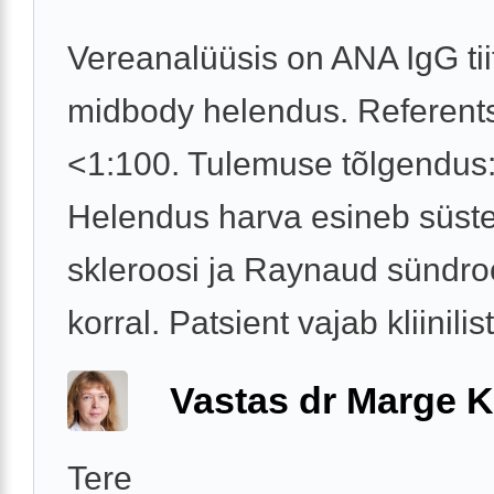
Vereanalüüsis on ANA IgG tii
midbody helendus. Referent
<1:100. Tulemuse tõlgendus
Helendus harva esineb süs
skleroosi ja Raynaud sündr
korral. Patsient vajab kliinilist 
Vastas dr Marge K
Tere