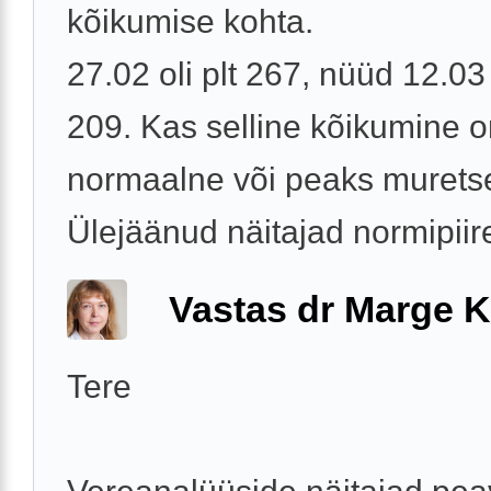
kõikumise kohta.
27.02 oli plt 267, nüüd 12.03 o
209. Kas selline kõikumine 
normaalne või peaks muret
Ülejäänud näitajad normipiir
Vastas dr Marge K
Tere