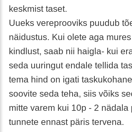
keskmist taset.
Uueks vereprooviks puudub tõe
näidustus. Kui olete aga mures 
kindlust, saab nii haigla- kui er
seda uuringut endale tellida tasu
tema hind on igati taskukohane
soovite seda teha, siis võiks s
mitte varem kui 10p - 2 nädala 
tunnete ennast päris tervena.