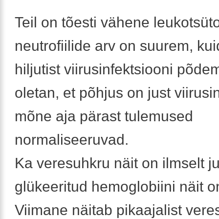
Teil on tõesti vähene leukotsüt
neutrofiilide arv on suurem, kui
hiljutist viirusinfektsiooni põd
oletan, et põhjus on just viirusi
mõne aja pärast tulemused
normaliseeruvad.
Ka veresuhkru näit on ilmselt ju
glükeeritud hemoglobiini näit o
Viimane näitab pikaajalist ver