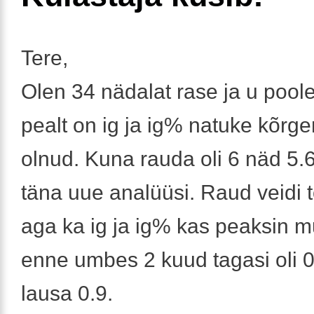
Tere,
Olen 34 nädalat rase ja u pool
pealt on ig ja ig% natuke kõrge
olnud. Kuna rauda oli 6 näd 5.6 
täna uue analüüsi. Raud veidi 
aga ka ig ja ig% kas peaksin 
enne umbes 2 kuud tagasi oli 
lausa 0.9.