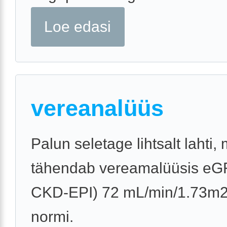
Loe edasi
vereanalüüs
Palun seletage lihtsalt lahti,
tähendab vereamalüüsis eG
CKD-EPI) 72 mL/min/1.73m2,
normi.