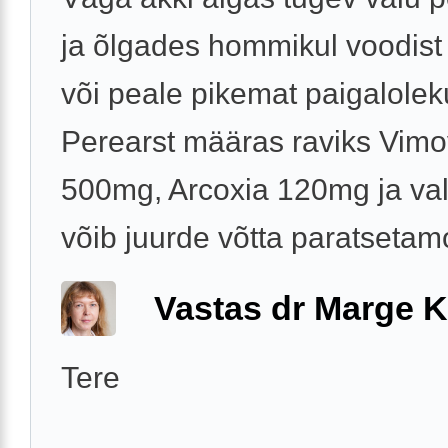
ja õlgades hommikul voodist
või peale pikemat paigalolek
Perearst määras raviks Vim
500mg, Arcoxia 120mg ja val
võib juurde võtta paratsetamol
Vastas dr Marge K
Tere