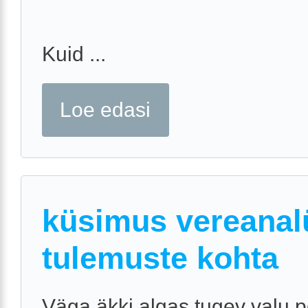
Kuid ...
Loe edasi
küsimus vereanal
tulemuste kohta
Väga äkki algas tugev valu 