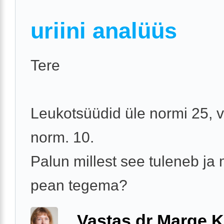
uriini analüüs
Tere
Leukotsüüdid üle normi 25, 
norm. 10.
Palun millest see tuleneb ja
pean tegema?
Vastas dr Marge K