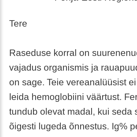
Tere
Raseduse korral on suurenenu
vajadus organismis ja rauapuu
on sage. Teie vereanalüüsist e
leida hemoglobiini väärtust. Fer
tundub olevat madal, kui seda s
õigesti lugeda õnnestus. Ig% 