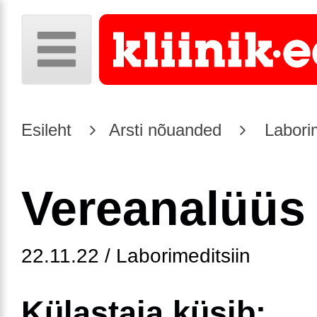
Esileht
Arsti nõuanded
Laborim
Vereanalüüs
22.11.22 / Laborimeditsiin
Külastaja küsib: