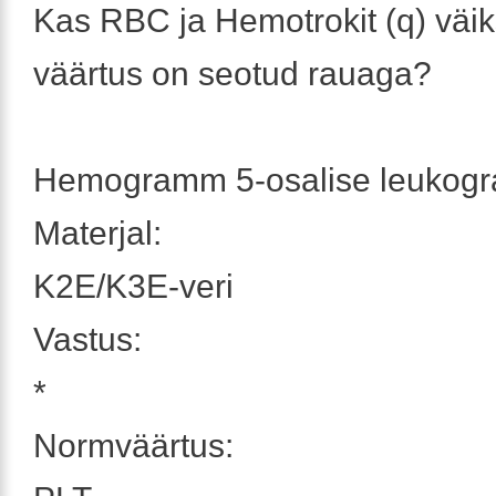
Kas RBC ja Hemotrokit (q) väi
väärtus on seotud rauaga?
Hemogramm 5-osalise leukog
Materjal:
K2E/K3E-veri
Vastus:
*
Normväärtus: