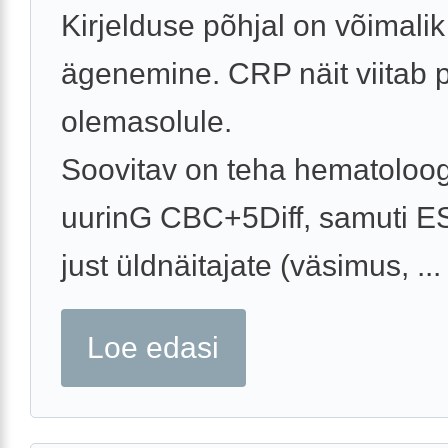
Kirjelduse põhjal on võimalik
ägenemine. CRP näit viitab p
olemasolule.
Soovitav on teha hematoloog
uurinG CBC+5Diff, samuti E
just üldnäitajate (väsimus, ...
Loe edasi