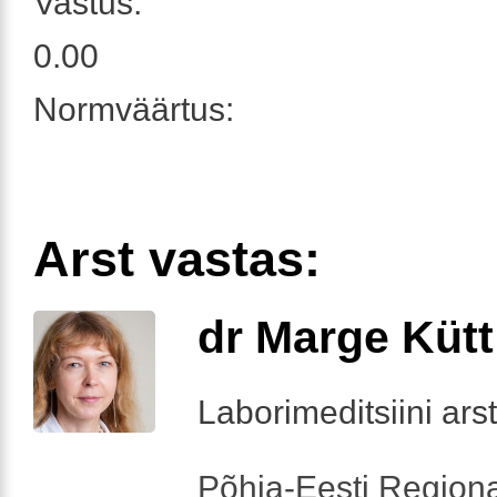
Vastus:
0.00
Normväärtus:
Arst vastas:
dr Marge Kütt
Laborimeditsiini arst
Põhja-Eesti Regiona