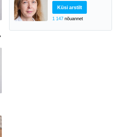
Küsi arstilt
1 147
nõuannet
?