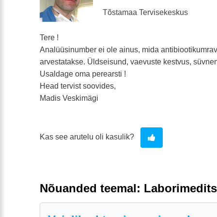
Tõstamaa Tervisekeskus
Tere !
Analüüsinumber ei ole ainus, mida antibiootikumra
arvestatakse. Üldseisund, vaevuste kestvus, süvne
Usaldage oma perearsti !
Head tervist soovides,
Madis Veskimägi
Kas see arutelu oli kasulik?
Nõuanded teemal: Laborimedits