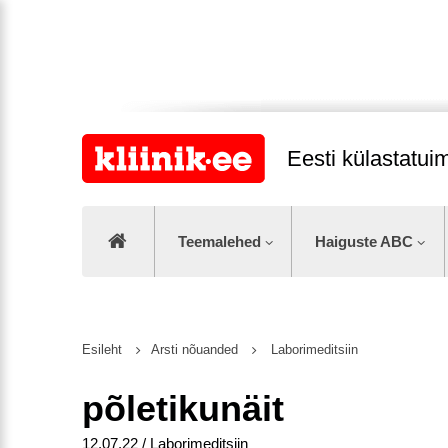
Eesti külastatu
Teemalehed
Haiguste ABC
Esileht
Arsti nõuanded
Laborimeditsiin
põletikunäit
12.07.22 / Laborimeditsiin