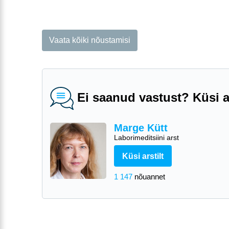
Vaata kõiki nõustamisi
Ei saanud vastust? Küsi ar
Marge Kütt
Laborimeditsiini arst
Küsi arstilt
1 147
nõuannet