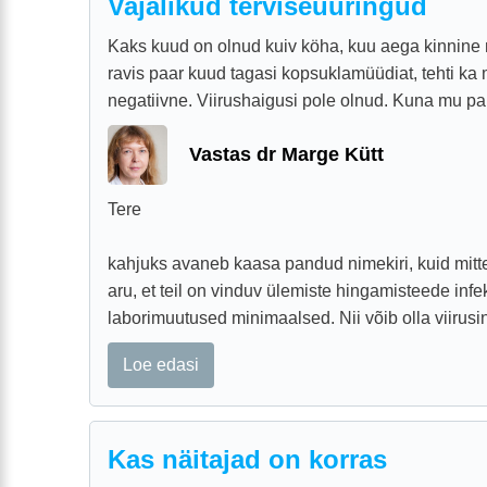
Vajalikud terviseuuringud
Kaks kuud on olnud kuiv köha, kuu aega kinnine 
ravis paar kuud tagasi kopsuklamüüdiat, tehti ka m
negatiivne. Viirushaigusi pole olnud. Kuna mu pau
Vastas dr Marge Kütt
Tere
kahjuks avaneb kaasa pandud nimekiri, kuid mit
aru, et teil on vinduv ülemiste hingamisteede infe
laborimuutused minimaalsed. Nii võib olla viirusin
Loe edasi
Kas näitajad on korras