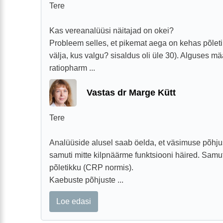
Tere
Kas vereanalüüsi näitajad on okei?
Probleem selles, et pikemat aega on kehas põletik 
välja, kus valgu? sisaldus oli üle 30). Alguses m
ratiopharm ...
Vastas dr Marge Kütt
Tere
Analüüside alusel saab öelda, et väsimuse põhju
samuti mitte kilpnäärme funktsiooni häired. Samuti
põletikku (CRP normis).
Kaebuste põhjuste ...
Loe edasi