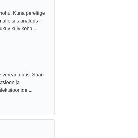
nohu. Kuna pereliige
ulle siis analüüs -
kuv kuiv köha ...
te vereanalüüs. Saan
ktsioon ja
fektsioonide ...