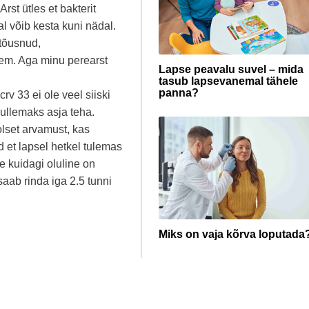
rst ütles et bakterit
al võib kesta kuni nädal.
tõusnud,
arem. Aga minu perearst
Lapse peavalu suvel – mida
tasub lapsevanemal tähele
panna?
rv 33 ei ole veel siiski
hullemaks asja teha.
olset arvamust, kas
d et lapsel hetkel tulemas
e kuidagi oluline on
saab rinda iga 2.5 tunni
Miks on vaja kõrva loputada