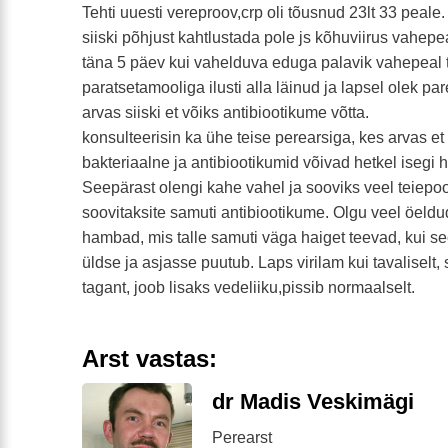
Tehti uuesti vereproov,crp oli tõusnud 23lt 33 peale. A
siiski põhjust kahtlustada pole js kõhuviirus vahepe
täna 5 päev kui vahelduva eduga palavik vahepeal 
paratsetamooliga ilusti alla läinud ja lapsel olek p
arvas siiski et võiks antibiootikume võtta.
konsulteerisin ka ühe teise perearsiga, kes arvas et c
bakteriaalne ja antibiootikumid võivad hetkel isegi 
Seepärast olengi kahe vahel ja sooviks veel teiepo
soovitaksite samuti antibiootikume. Olgu veel öeldu
hambad, mis talle samuti väga haiget teevad, kui se
üldse ja asjasse puutub. Laps virilam kui tavaliselt, 
tagant, joob lisaks vedeliiku,pissib normaalselt.
Arst vastas:
dr Madis Veskimägi
Perearst