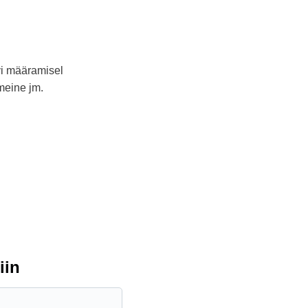
vi määramisel
meine jm.
iin