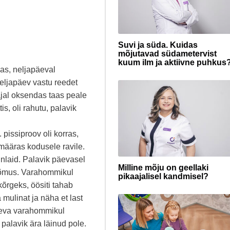
Suvi ja süda. Kuidas
mõjutavad südametervist
kuum ilm ja aktiivne puhkus
as, neljapäeval
eljapäev vastu reedet
ajal oksendas taas peale
is, oli rahutu, palavik
 pissiproov oli korras,
 määras kodusele ravile.
ünlaid. Palavik päevasel
Milline mõju on geellaki
i rõõmus. Varahommikul
pikaajalisel kandmisel?
kõrgeks, öösiti tahab
mulinat ja näha et last
eva varahommikul
 palavik ära läinud pole.