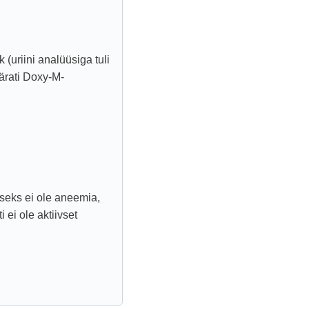
(uriini analüüsiga tuli
äärati Doxy-M-
seks ei ole aneemia,
 ei ole aktiivset