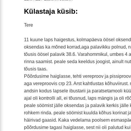
Külastaja küsib:
Tere
11 kuune laps haigestus, kolmapäeva öösel oksend
oksendas ka mõned korrad,aga palavikku polnud, n
tõusis öösel palavik 38.6. Varahommikul, umbes 4 
rinna saamist. peale seda keeldus joogist, ainult nutt
tõusis taas.
Põõrdusime haiglasse, tehti vereproov ja pissiproov.
aga vereproovis crp 23. Arst kahtlustas kõhuviirust.
andsin kodus lapsele ibustarii ja paratsetamooli kü
ajal oli kontrolli all, ei tõusnud, laps mängis ja ol
peale söömist jälle oksendas ja palavik kerkis jälle 
rohkem rinda. peale söömist kuulda kõhus korinat ja 
häirivad gaasid. Kaka vedelama poolsem esmaspä
põõrdusime tagasi haiglasse, sest nii oli palutud kui