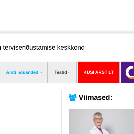
im tervisenõustamise keskkond
Arsti nõuanded
Testid
KÜSI ARSTILT
Viimased: