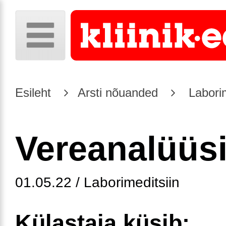
Esileht
Arsti nõuanded
Laborim
Vereanalüüs
01.05.22 / Laborimeditsiin
Külastaja küsib: