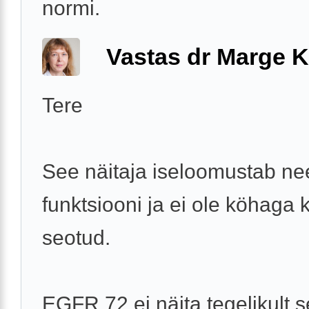
normi.
Vastas dr Marge K
Tere
See näitaja iseloomustab n
funktsiooni ja ei ole köhaga 
seotud.
EGFR 72 ei näita tegelikult s