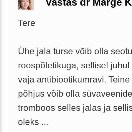
Vastas dr Marge K
Tere
Ühe jala turse võib olla seot
roospõletikuga, sellisel juhul
vaja antibiootikumravi. Teine
põhjus võib olla süvaveenid
tromboos selles jalas ja selli
oleks ...