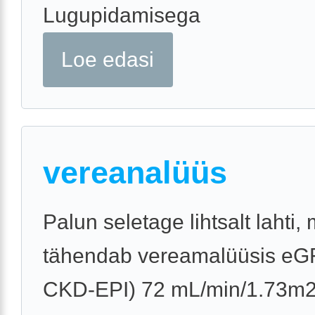
Lugupidamisega
Loe edasi
vereanalüüs
Palun seletage lihtsalt lahti,
tähendab vereamalüüsis eG
CKD-EPI) 72 mL/min/1.73m2,