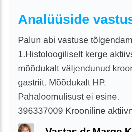
Analüüside vastu
Palun abi vastuse tõlgendam
1.Histoloogiliselt kerge akti
mõõdukalt väljendunud kroon
gastriit. Mõõdukalt HP.
Pahaloomulisust ei esine.
396337009 Krooniline aktiivne
Vastas dr Marge K