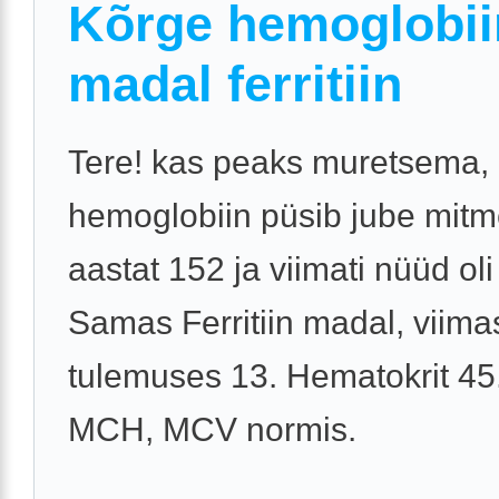
Kõrge hemoglobii
madal ferritiin
Tere! kas peaks muretsema, 
hemoglobiin püsib jube mit
aastat 152 ja viimati nüüd oli
Samas Ferritiin madal, viima
tulemuses 13. Hematokrit 45
MCH, MCV normis.