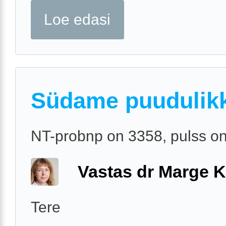
Loe edasi
Südame puudulik
NT-probnp on 3358, pulss o
Vastas dr Marge K
Tere