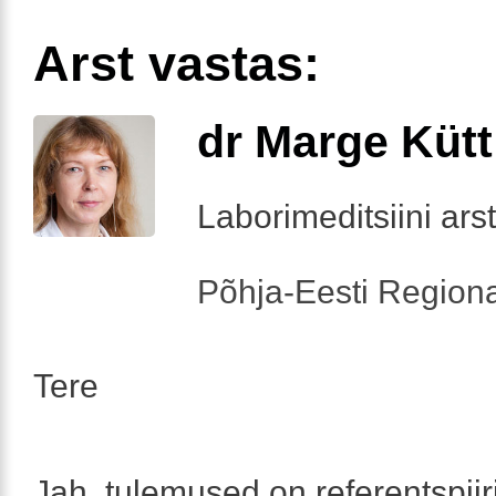
Arst vastas:
dr Marge Kütt
Laborimeditsiini arst
Põhja-Eesti Regiona
Tere
Jah, tulemused on referentspiir