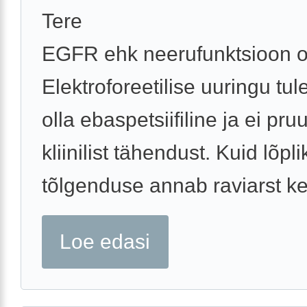
Tere
EGFR ehk neerufunktsioon o
Elektroforeetilise uuringu tu
olla ebaspetsiifiline ja ei pr
kliinilist tähendust. Kuid lõpli
tõlgenduse annab raviarst ke
Loe edasi