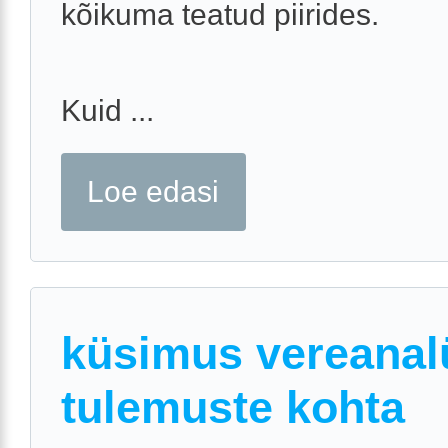
kõikuma teatud piirides.
Kuid ...
Loe edasi
küsimus vereanal
tulemuste kohta