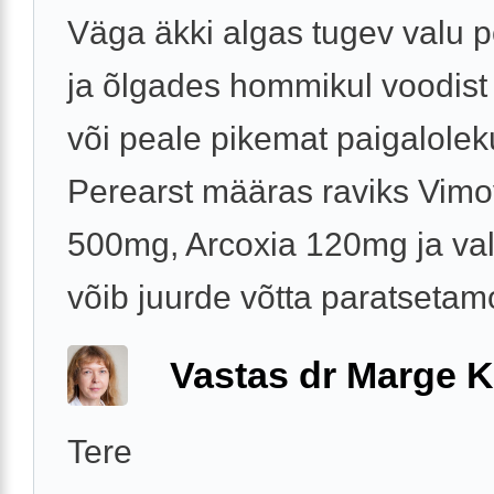
Väga äkki algas tugev valu 
ja õlgades hommikul voodist
või peale pikemat paigalolek
Perearst määras raviks Vim
500mg, Arcoxia 120mg ja val
võib juurde võtta paratsetamol
Vastas dr Marge K
Tere