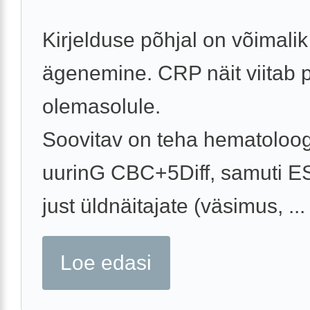
Kirjelduse põhjal on võimalik
ägenemine. CRP näit viitab p
olemasolule.
Soovitav on teha hematoloog
uurinG CBC+5Diff, samuti E
just üldnäitajate (väsimus, ...
Loe edasi