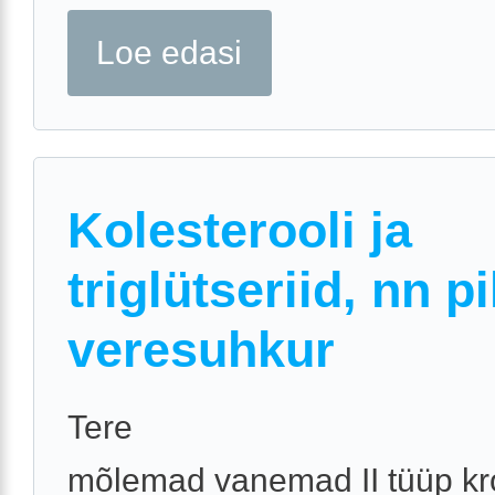
Loe edasi
Kolesterooli ja
triglütseriid, nn p
veresuhkur
Tere
mõlemad vanemad II tüüp kr