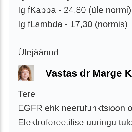
Ig fKappa - 24,80 (üle normi)
Ig fLambda - 17,30 (normis)
Ülejäänud ...
Vastas dr Marge K
Tere
EGFR ehk neerufunktsioon o
Elektroforeetilise uuringu tu