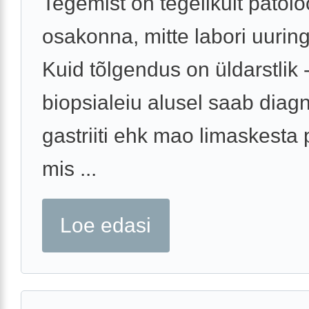
Tegemist on tegelikult patolo
osakonna, mitte labori uurin
Kuid tõlgendus on üldarstlik 
biopsialeiu alusel saab diag
gastriiti ehk mao limaskesta 
mis ...
Loe edasi