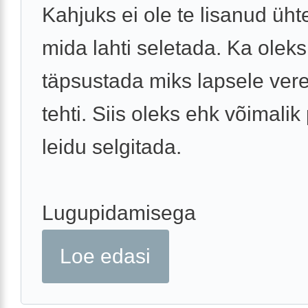
Kahjuks ei ole te lisanud ühte
mida lahti seletada. Ka oleks
täpsustada miks lapsele ver
tehti. Siis oleks ehk võimali
leidu selgitada.
Lugupidamisega
Loe edasi