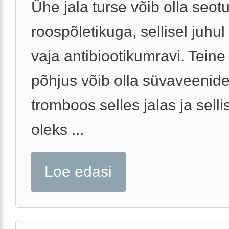
Ühe jala turse võib olla seot
roospõletikuga, sellisel juhul
vaja antibiootikumravi. Teine
põhjus võib olla süvaveenid
tromboos selles jalas ja selli
oleks ...
Loe edasi