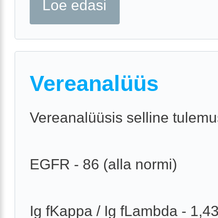
Loe edasi
Vereanalüüs
Vereanalüüsis selline tulemu
EGFR - 86 (alla normi)
Ig fKappa / Ig fLambda - 1,4