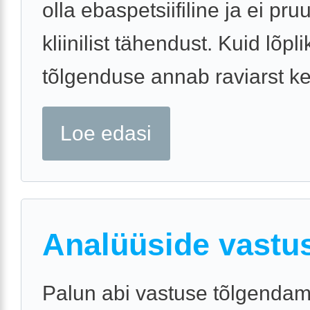
olla ebaspetsiifiline ja ei pr
kliinilist tähendust. Kuid lõpli
tõlgenduse annab raviarst ke
Loe edasi
Analüüside vastu
Palun abi vastuse tõlgendam