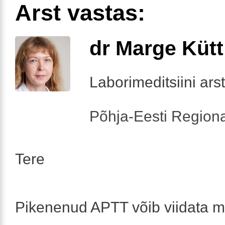
Arst vastas:
dr Marge Kütt
Laborimeditsiini arst
Põhja-Eesti Regiona
Tere
Pikenenud APTT võib viidata m