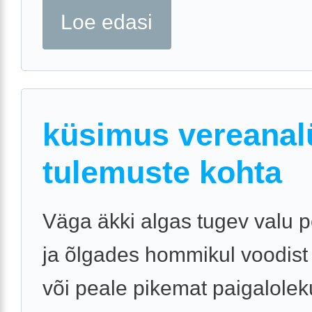
Loe edasi
küsimus vereanal
tulemuste kohta
Väga äkki algas tugev valu 
ja õlgades hommikul voodist
või peale pikemat paigalolek