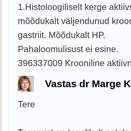
1.Histoloogiliselt kerge akti
mõõdukalt väljendunud kroon
gastriit. Mõõdukalt HP.
Pahaloomulisust ei esine.
396337009 Krooniline aktiivne
Vastas dr Marge K
Tere