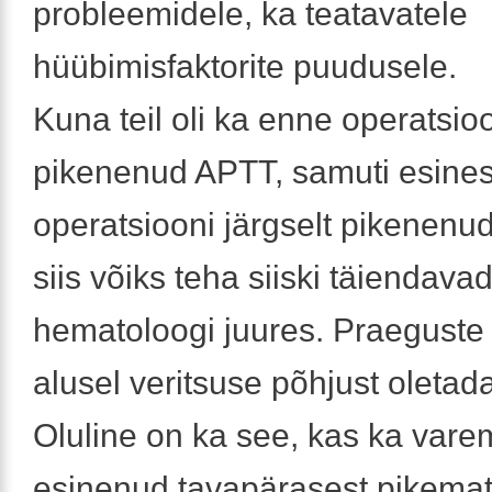
probleemidele, ka teatavatele
hüübimisfaktorite puudusele.
Kuna teil oli ka enne operatsio
pikenenud APTT, samuti esine
operatsiooni järgselt pikenenud
siis võiks teha siiski täiendava
hematoloogi juures. Praeguste
alusel veritsuse põhjust oletada
Oluline on ka see, kas ka vare
esinenud tavapärasest pikemat 