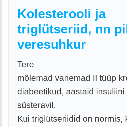
Kolesterooli ja
triglütseriid, nn p
veresuhkur
Tere
mõlemad vanemad II tüüp kr
diabeetikud, aastaid insuliini
süsteravil.
Kui triglütseriidid on normis, 