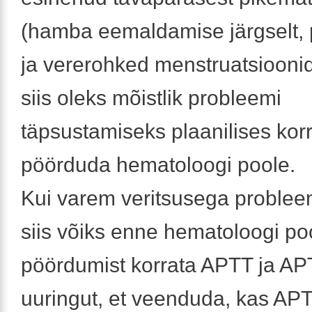
(hamba eemaldamise järgselt,
ja vererohked menstruatsioonid)
siis oleks mõistlik probleemi
täpsustamiseks plaanilises kor
pöörduda hematoloogi poole.
Kui varem veritsusega probleem
siis võiks enne hematoloogi po
pöördumist korrata APTT ja A
uuringut, et veenduda, kas AP