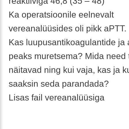
reaktiiviga 46,8 (35 – 48)
Ka operatsioonile eelnevalt
vereanalüüsides oli pikk aPTT.
Kas luupusantikoagulantide ja
peaks muretsema? Mida need t
näitavad ning kui vaja, kas ja k
saaksin seda parandada?
Lisas fail vereanalüüsiga