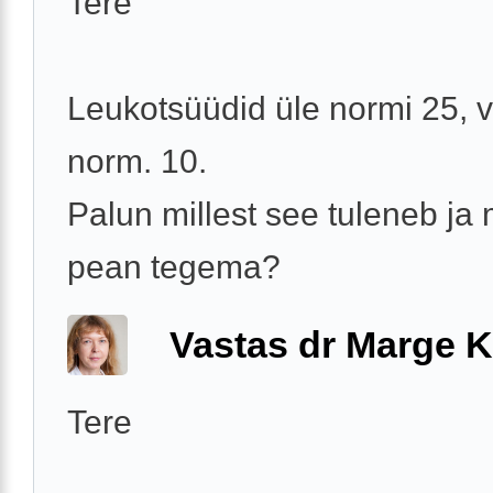
Tere
Leukotsüüdid üle normi 25, 
norm. 10.
Palun millest see tuleneb ja
pean tegema?
Vastas dr Marge K
Tere