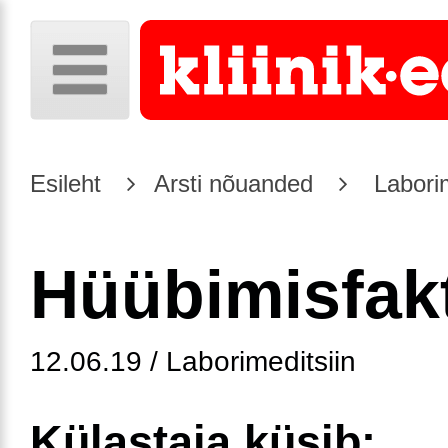
Esileht
Arsti nõuanded
Laborim
Hüübimisfak
12.06.19 / Laborimeditsiin
Külastaja küsib: