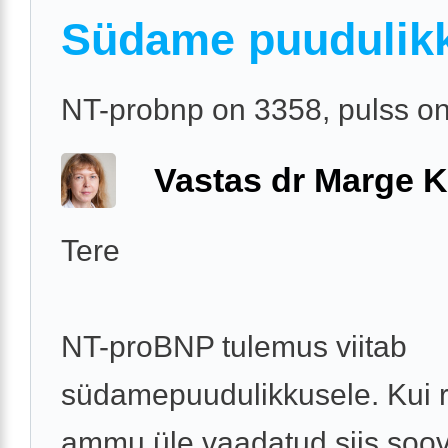
Südame puudulik
NT-probnp on 3358, pulss o
Vastas dr Marge K
Tere
NT-proBNP tulemus viitab
südamepuudulikkusele. Kui r
ammu üle vaadatud siis soov