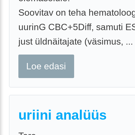
Soovitav on teha hematoloog
uurinG CBC+5Diff, samuti E
just üldnäitajate (väsimus, ...
Loe edasi
uriini analüüs