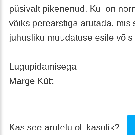
püsivalt pikenenud. Kui on norm
võiks perearstiga arutada, mis s
juhusliku muudatuse esile võis
Lugupidamisega
Marge Kütt
Kas see arutelu oli kasulik?