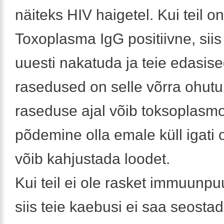
näiteks HIV haigetel. Kui teil on
Toxoplasma IgG positiivne, siis 
uuesti nakatuda ja teie edasis
rasedused on selle võrra ohut
raseduse ajal võib toksoplasm
põdemine olla emale küll igati 
võib kahjustada loodet.
Kui teil ei ole rasket immuunpu
siis teie kaebusi ei saa seosta