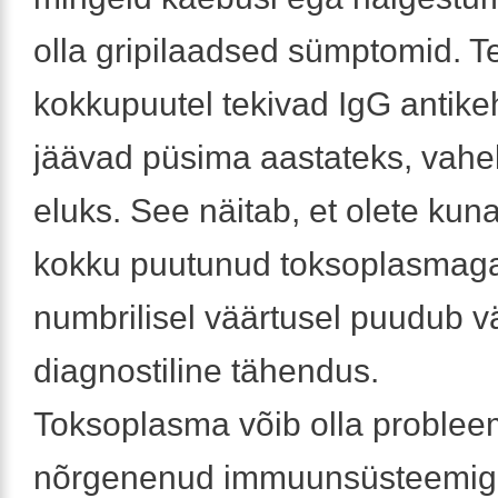
olla gripilaadsed sümptomid. T
kokkupuutel tekivad IgG antike
jäävad püsima aastateks, vahel
eluks. See näitab, et olete kuna
kokku puutunud toksoplasmaga
numbrilisel väärtusel puudub v
diagnostiline tähendus.
Toksoplasma võib olla probleem
nõrgenenud immuunsüsteemiga