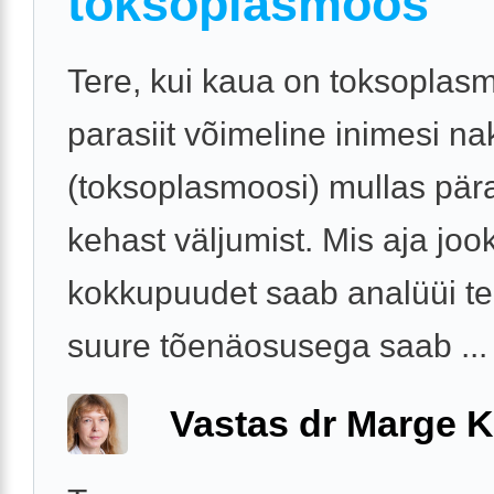
toksoplasmoos
Tere, kui kaua on toksoplas
parasiit võimeline inimesi n
(toksoplasmoosi) mullas pära
kehast väljumist. Mis aja joo
kokkupuudet saab analüüi te
suure tõenäosusega saab ...
Vastas dr Marge K