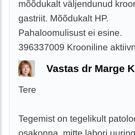
mõõdukalt väljendunud kroon
gastriit. Mõõdukalt HP.
Pahaloomulisust ei esine.
396337009 Krooniline aktiivne
Vastas dr Marge K
Tere
Tegemist on tegelikult patolo
osakonna, mitte labori uurin