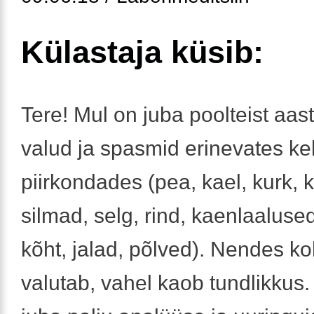
Külastaja küsib:
Tere! Mul on juba poolteist aas
valud ja spasmid erinevates k
piirkondades (pea, kael, kurk, 
silmad, selg, rind, kaenlaaluse
kõht, jalad, põlved). Nendes k
valutab, vahel kaob tundlikkus.