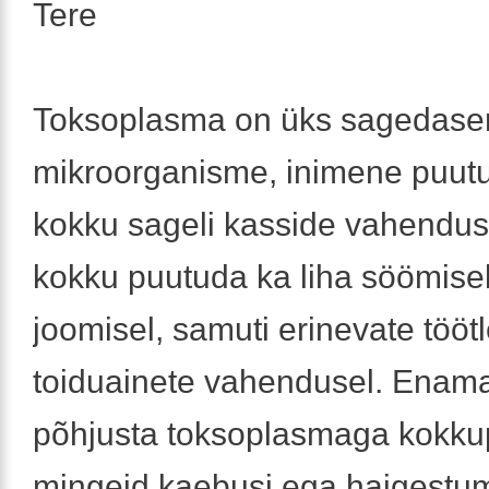
Tere
Toksoplasma on üks sagedas
mikroorganisme, inimene puutu
kokku sageli kasside vahenduse
kokku puutuda ka liha söömisel
joomisel, samuti erinevate töö
toiduainete vahendusel. Enamas
põhjusta toksoplasmaga kokk
mingeid kaebusi ega haigestum