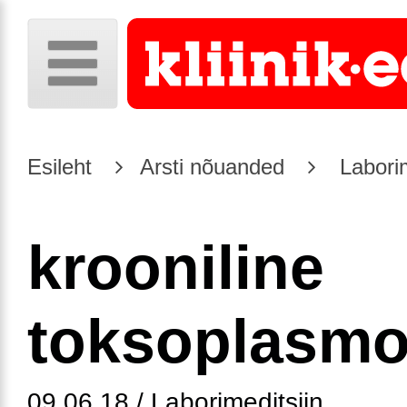
Esileht
Arsti nõuanded
Laborim
krooniline
toksoplasm
09.06.18 / Laborimeditsiin