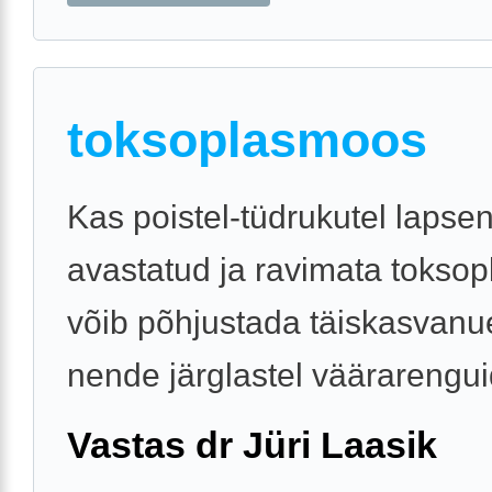
toksoplasmoos
Kas poistel-tüdrukutel lapse
avastatud ja ravimata tokso
võib põhjustada täiskasvanu
nende järglastel väärarengu
Vastas dr Jüri Laasik