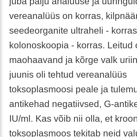
juba palju analüüse ja uuringui
vereanalüüs on korras, kilpnää
seedeorganite ultraheli - korras
kolonoskoopia - korras. Leitud 
maohaavand ja kõrge valk uriin
juunis oli tehtud vereanalüüs
toksoplasmoosi peale ja tulem
antikehad negatiivsed, G-antik
IU/ml. Kas võib nii olla, et kroon
toksoplasmoos tekitab neid val