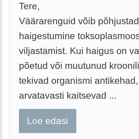
Tere,
Väärarenguid võib põhjustad
haigestumine toksoplasmoos
viljastamist. Kui haigus on v
põetud või muutunud kroonili
tekivad organismi antikehad,
arvatavasti kaitsevad ...
Loe edasi