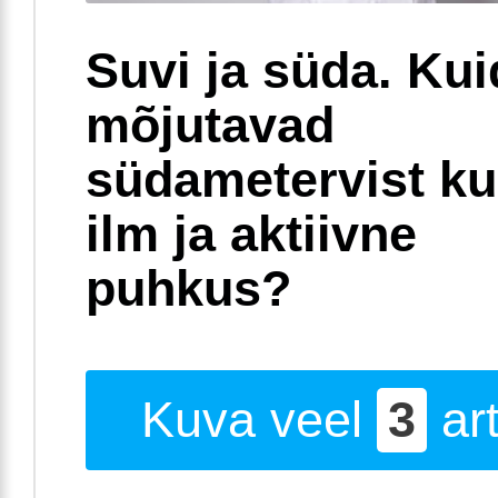
Suvi ja süda. Ku
mõjutavad
südametervist k
ilm ja aktiivne
puhkus?
Kuva veel
3
art