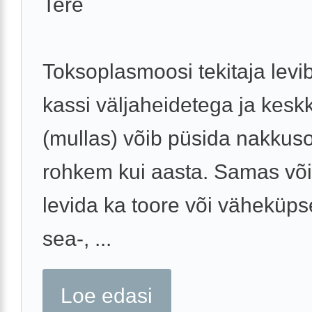
Tere
Toksoplasmoosi tekitaja levib
kassi väljaheidetega ja kes
(mullas) võib püsida nakkuso
rohkem kui aasta. Samas võ
levida ka toore või väheküps
sea-, ...
Loe edasi