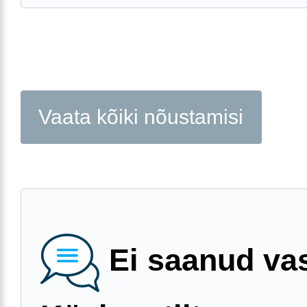
Vaata kõiki nõustamisi
Ei saanud va