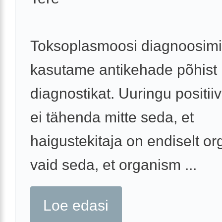
Toksoplasmoosi diagnoosim
kasutame antikehade põhist
diagnostikat. Uuringu positii
ei tähenda mitte seda, et
haigustekitaja on endiselt or
vaid seda, et organism ...
Loe edasi