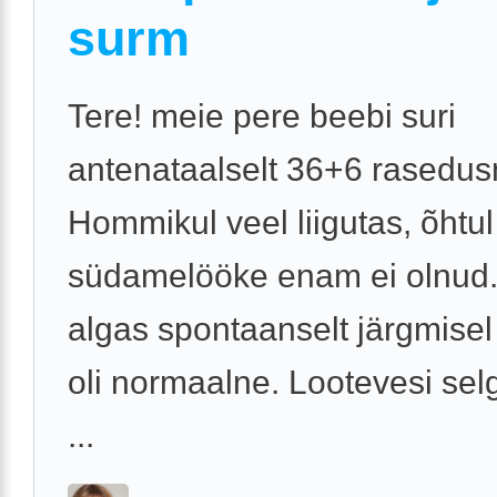
surm
Tere! meie pere beebi suri
antenataalselt 36+6 rasedus
Hommikul veel liigutas, õhtul
südamelööke enam ei olnud.
algas spontaanselt järgmisel
oli normaalne. Lootevesi sel
...