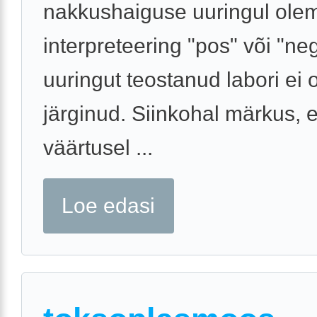
nakkushaiguse uuringul ole
interpreteering "pos" või "ne
uuringut teostanud labori ei 
järginud. Siinkohal märkus, e
väärtusel ...
Loe edasi