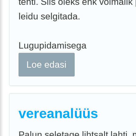
tehti. Siis oleks ehk võimali
leidu selgitada.
Lugupidamisega
Loe edasi
vereanalüüs
Palun seletage lihtsalt lahti,