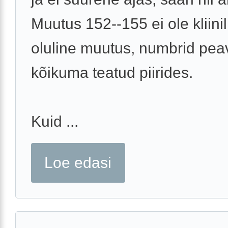
Muutus 152--155 ei ole kliinil
oluline muutus, numbrid pea
kõikuma teatud piirides.
Kuid ...
Loe edasi