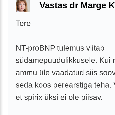
Vastas dr Marge K
Tere
NT-proBNP tulemus viitab
südamepuudulikkusele. Kui r
ammu üle vaadatud siis soov
seda koos perearstiga teha. 
et spirix üksi ei ole piisav.