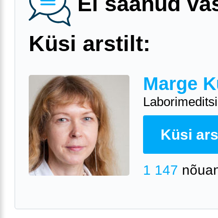
Ei saanud va
Küsi arstilt:
Marge K
Laborimeditsii
Küsi arst
1 147
nõuan