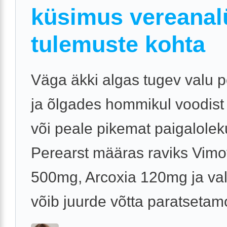
küsimus vereanal
tulemuste kohta
Väga äkki algas tugev valu 
ja õlgades hommikul voodist
või peale pikemat paigalolek
Perearst määras raviks Vim
500mg, Arcoxia 120mg ja val
võib juurde võtta paratsetamol