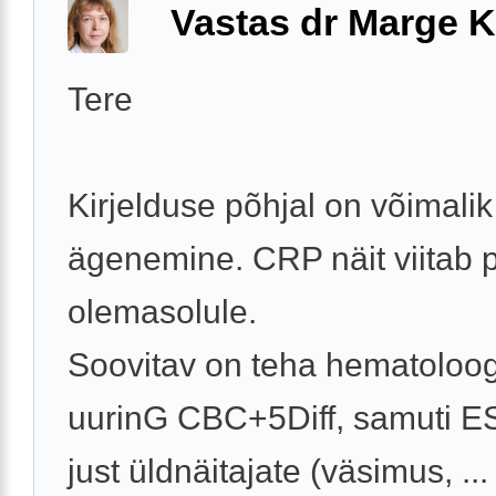
Vastas dr Marge K
Tere
Kirjelduse põhjal on võimalik
ägenemine. CRP näit viitab p
olemasolule.
Soovitav on teha hematoloog
uurinG CBC+5Diff, samuti E
just üldnäitajate (väsimus, ...