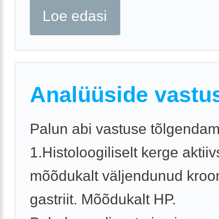
Loe edasi
Analüüside vastu
Palun abi vastuse tõlgendam
1.Histoloogiliselt kerge akti
mõõdukalt väljendunud kroon
gastriit. Mõõdukalt HP.