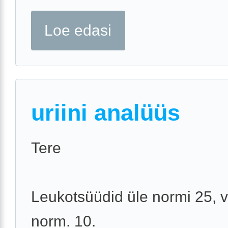
Loe edasi
uriini analüüs
Tere
Leukotsüüdid üle normi 25, 
norm. 10.