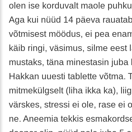
olen ise korduvalt maole puhk
Aga kui nüüd 14 päeva rauatabl
võtmisest möödus, ei pea enam
käib ringi, väsimus, silme eest
mustaks, täna minestasin juba 
Hakkan uuesti tablette võtma. 
mitmekülgselt (liha ikka ka), lii
värskes, stressi ei ole, rase ei 
ne. Aneemia tekkis esmakordselt