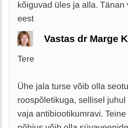
kõiguvad üles ja alla. Tänan
eest
Vastas dr Marge K
Tere
Ühe jala turse võib olla seot
roospõletikuga, sellisel juhul
vaja antibiootikumravi. Teine
põhjus võib olla süvaveenid