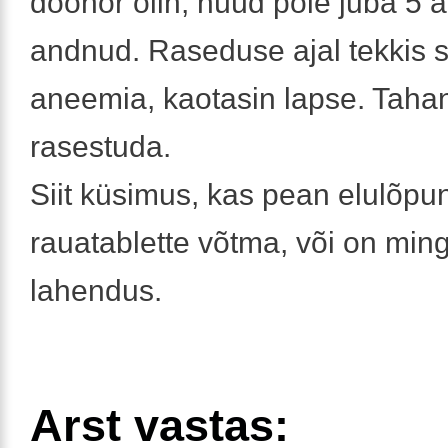
doonor olin, nüüd pole juba 5 a
andnud. Raseduse ajal tekkis 
aneemia, kaotasin lapse. Tahan
rasestuda.
Siit küsimus, kas pean elulõpu
rauatablette võtma, või on min
lahendus.
Arst vastas: