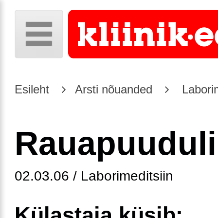
Esileht
Arsti nõuanded
Laborim
Rauapuudul
02.03.06 / Laborimeditsiin
Külastaja küsib: