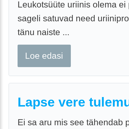
Leukotsüüte uriinis olema ei 
sageli satuvad need uriinipro
tänu naiste ...
Loe edasi
Lapse vere tulem
Ei sa aru mis see tähendab 