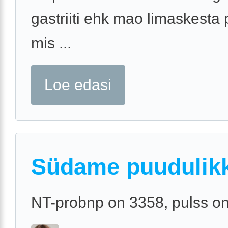
gastriiti ehk mao limaskesta 
mis ...
Loe edasi
Südame puudulik
NT-probnp on 3358, pulss o