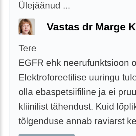
Ülejäänud ...
Vastas dr Marge K
Tere
EGFR ehk neerufunktsioon o
Elektroforeetilise uuringu tu
olla ebaspetsiifiline ja ei pr
kliinilist tähendust. Kuid lõpli
tõlgenduse annab raviarst ke