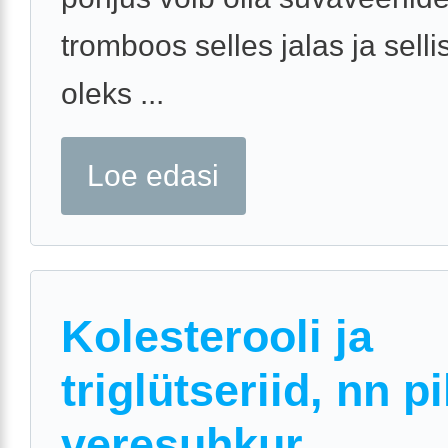
tromboos selles jalas ja selli
oleks ...
Loe edasi
Kolesterooli ja
triglütseriid, nn p
veresuhkur