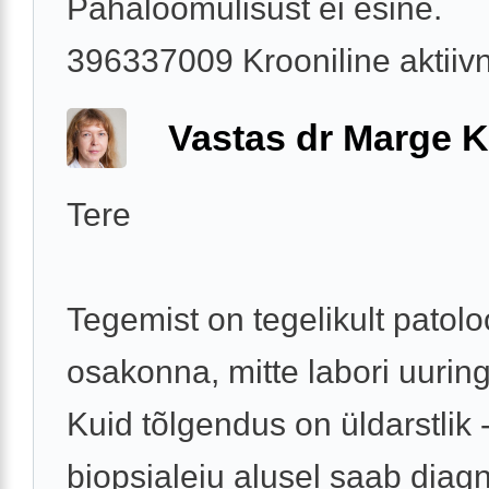
Pahaloomulisust ei esine.
396337009 Krooniline aktiivne
Vastas dr Marge K
Tere
Tegemist on tegelikult patolo
osakonna, mitte labori uurin
Kuid tõlgendus on üldarstlik 
biopsialeiu alusel saab diag