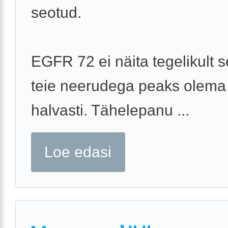
seotud.
EGFR 72 ei näita tegelikult s
teie neerudega peaks olema
halvasti. Tähelepanu ...
Loe edasi