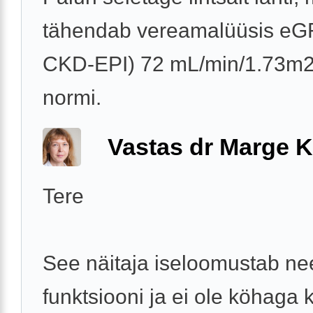
tähendab vereamalüüsis eG
CKD-EPI) 72 mL/min/1.73m2,
normi.
Vastas dr Marge K
Tere
See näitaja iseloomustab n
funktsiooni ja ei ole köhaga 