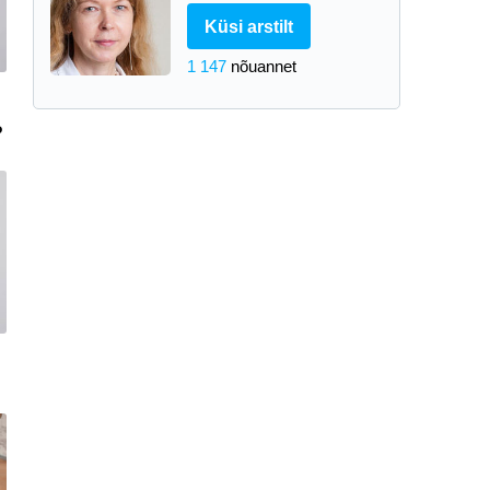
Küsi arstilt
1 147
nõuannet
?