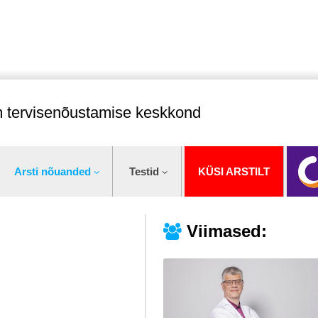
im tervisenõustamise keskkond
Arsti nõuanded
Testid
KÜSI ARSTILT
Viimased: