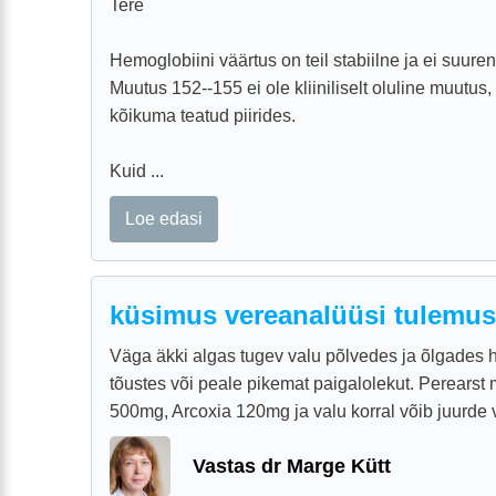
Tere
Hemoglobiini väärtus on teil stabiilne ja ei suuren
Muutus 152--155 ei ole kliiniliselt oluline muutu
kõikuma teatud piirides.
Kuid ...
Loe edasi
küsimus vereanalüüsi tulemus
Väga äkki algas tugev valu põlvedes ja õlgades 
tõustes või peale pikemat paigalolekut. Perearst
500mg, Arcoxia 120mg ja valu korral võib juurde võ
Vastas dr Marge Kütt