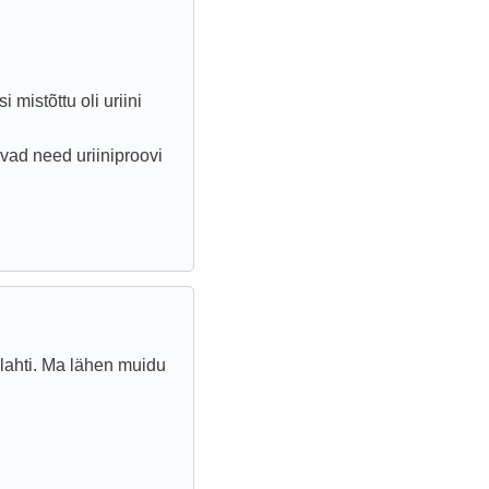
 mistõttu oli uriini
uvad need uriiniproovi
lahti. Ma lähen muidu