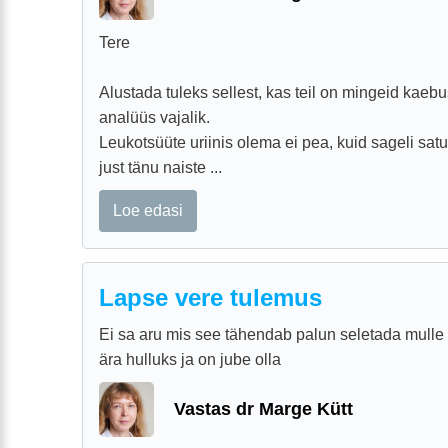
Tere
Alustada tuleks sellest, kas teil on mingeid kaebusi
analüüs vajalik.
Leukotsüüte uriinis olema ei pea, kuid sageli sat
just tänu naiste ...
Loe edasi
Lapse vere tulemus
Ei sa aru mis see tähendab palun seletada mulle 
ära hulluks ja on jube olla
Vastas dr Marge Kütt