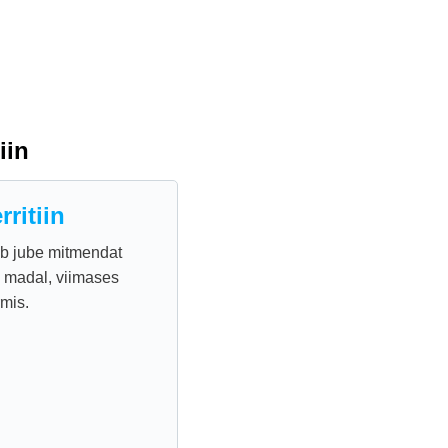
iin
ritiin
ib jube mitmendat
in madal, viimases
mis.