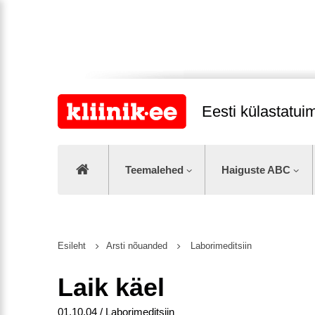
Eesti külastatu
Teemalehed
Haiguste ABC
Esileht
Arsti nõuanded
Laborimeditsiin
Laik käel
01.10.04 / Laborimeditsiin