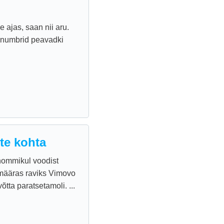
e ajas, saan nii aru.
s, numbrid peavadki
te kohta
hommikul voodist
 määras raviks Vimovo
tta paratsetamoli. ...