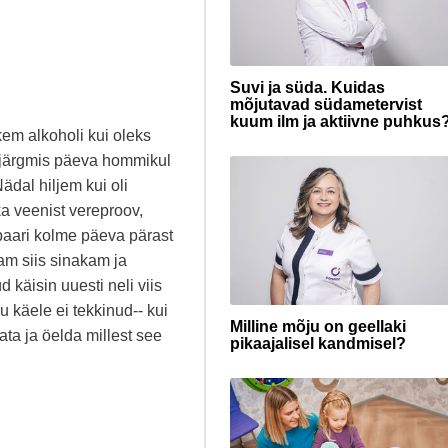
Suvi ja süda. Kuidas
mõjutavad südametervist
kuum ilm ja aktiivne puhkus
em alkoholi kui oleks
lejärgmis päeva hommikul
Nädal hiljem kui oli
a veenist vereproov,
paari kolme päeva pärast
am siis sinakam ja
käisin uuesti neli viis
 käele ei tekkinud-- kui
Milline mõju on geellaki
ata ja öelda millest see
pikaajalisel kandmisel?