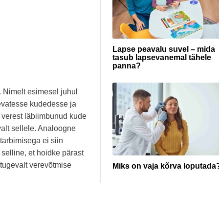
Lapse peavalu suvel – mida
tasub lapsevanemal tähele
panna?
. Nimelt esimesel juhul
sevatesse kudedesse ja
 verest läbiimbunud kude
alt sellele. Analoogne
tarbimisega ei siin
selline, et hoidke pärast
 tugevalt verevõtmise
Miks on vaja kõrva loputada