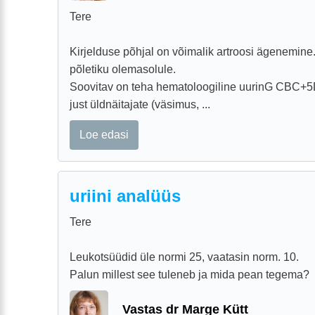
Tere
Kirjelduse põhjal on võimalik artroosi ägenemine.
põletiku olemasolule.
Soovitav on teha hematoloogiline uurinG CBC+5
just üldnäitajate (väsimus, ...
Loe edasi
uriini analüüs
Tere
Leukotsüüdid üle normi 25, vaatasin norm. 10.
Palun millest see tuleneb ja mida pean tegema?
Vastas dr Marge Kütt