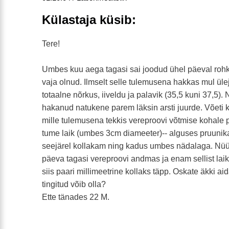
Külastaja küsib:
Tere!
Umbes kuu aega tagasi sai joodud ühel päeval rohk
vaja olnud. Ilmselt selle tulemusena hakkas mul ü
totaalne nõrkus, iiveldu ja palavik (35,5 kuni 37,5). 
hakanud natukene parem läksin arsti juurde. Võeti k
mille tulemusena tekkis vereproovi võtmise kohale 
tume laik (umbes 3cm diameeter)-- alguses pruunik
seejärel kollakam ning kadus umbes nädalaga. Nüüd 
päeva tagasi vereproovi andmas ja enam sellist laiku
siis paari millimeetrine kollaks täpp. Oskate äkki aid
tingitud võib olla?
Ette tänades 22 M.