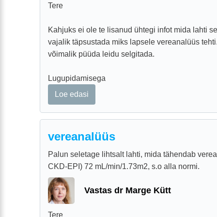
Tere
Kahjuks ei ole te lisanud ühtegi infot mida lahti s
vajalik täpsustada miks lapsele vereanalüüs tehti
võimalik püüda leidu selgitada.
Lugupidamisega
Loe edasi
vereanalüüs
Palun seletage lihtsalt lahti, mida tähendab ver
CKD-EPI) 72 mL/min/1.73m2, s.o alla normi.
Vastas dr Marge Kütt
Tere