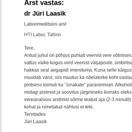
Arst vastas:
dr Jüri Laasik
Laborimeditsiini arst
HTI Labor, Tallinn
Tere,
Antud juhul on põhjus puhtalt veenist vere võtmises
sattus väike kogus verd veenist väljapoole, ümbrit
hakkas seal aegapidi imenduma. Kuna selle käigus
muudab värvi, siis muutus ka nõelatorke koht vastav
protsess toimub ka "sinakate" paranemisel. Alkoholi
midagi pistmist ja soovitus järgmiseks korraks oleks 
vereanalüüsi andmist sõrme teatud aja (2-3 minutit)
kohal ja nimetatud nähtusi ei teki.
Tervitades
Jüri Laasik