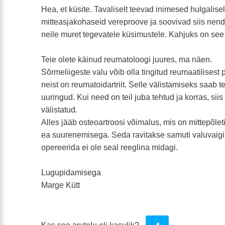
Hea, et küsite. Tavaliselt teevad inimesed hulgaliselt
mitteasjakohaseid vereproove ja soovivad siis nend
neile muret tegevatele küsimustele. Kahjuks on see
Teie olete käinud reumatoloogi juures, ma näen.
Sõrmeliigeste valu võib olla tingitud reumaatilisest
neist on reumatoidartriit. Selle välistamiseks saab
uuringud. Kui need on teil juba tehtud ja korras, sii
välistatud.
Alles jääb osteoartroosi võimalus, mis on mittepõle
ea suurenemisega. Seda ravitakse samuti valuvaigist
opereerida ei ole seal reeglina midagi.
Lugupidamisega
Marge Kütt