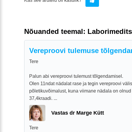
Kas see arutelu oli kasulik?
Nõuanded teemal: Laborimedits
Vereproovi tulemuse tõlgend
Tere
Palun abi vereproovi tulemust tõlgendamisel.
Olen 11ndat nädalat rase ja tegin vereproovi väl
põletikuvõimalust, kuna viimane nädala on olnud
37,4kraadi. ...
Vastas dr Marge Kütt
Tere