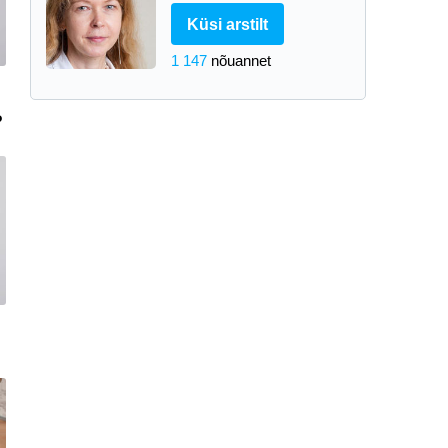
Küsi arstilt
1 147
nõuannet
?