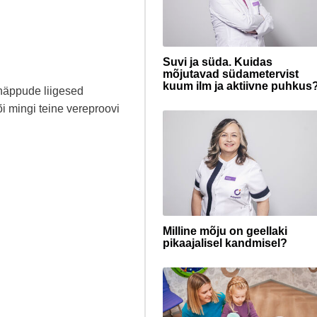
Suvi ja süda. Kuidas
mõjutavad südametervist
kuum ilm ja aktiivne puhkus
 näppude liigesed
i mingi teine vereproovi
Milline mõju on geellaki
pikaajalisel kandmisel?