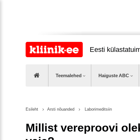
Eesti külastatu
Teemalehed
Haiguste ABC
Esileht
Arsti nõuanded
Laborimeditsiin
Millist vereproovi ol