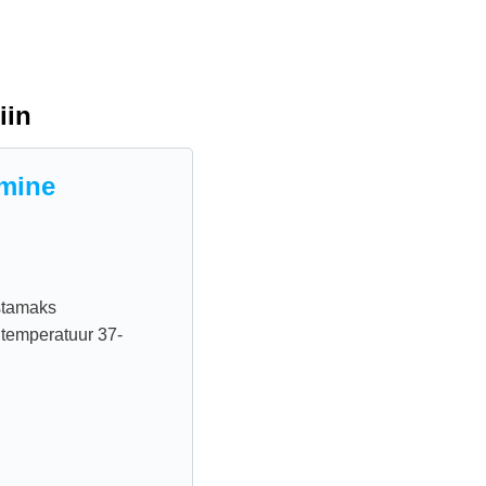
iin
amine
istamaks
 temperatuur 37-