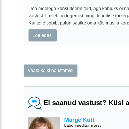
Hea meelega konsulteerin teid, aga kahjuks ei n
vastust. Ilmselt on tegemist mingi tehnilise tõrkeg
Kui teile sobib, palun saatke oma küsimus ja konsu
Loe edasi
Vaata kõiki nõustamisi
Ei saanud vastust? Küsi ar
Marge Kütt
Laborimeditsiini arst