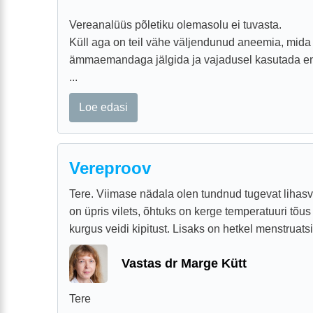
Vereanalüüs põletiku olemasolu ei tuvasta.
Küll aga on teil vähe väljendunud aneemia, mida
ämmaemandaga jälgida ja vajadusel kasutada enne
...
Loe edasi
Vereproov
Tere. Viimase nädala olen tundnud tugevat lihas
on üpris vilets, õhtuks on kerge temperatuuri tõu
kurgus veidi kipitust. Lisaks on hetkel menstruatsi
Vastas dr Marge Kütt
Tere