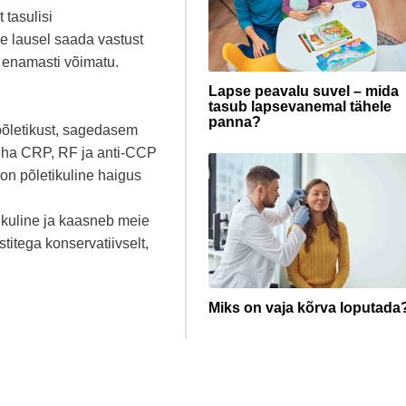
 tasulisi
e lausel saada vastust
 enamasti võimatu.
Lapse peavalu suvel – mida
tasub lapsevanemal tähele
panna?
 põletikust, sagedasem
 teha CRP, RF ja anti-CCP
s on põletikuline haigus
tikuline ja kaasneb meie
itega konservatiivselt,
Miks on vaja kõrva loputada