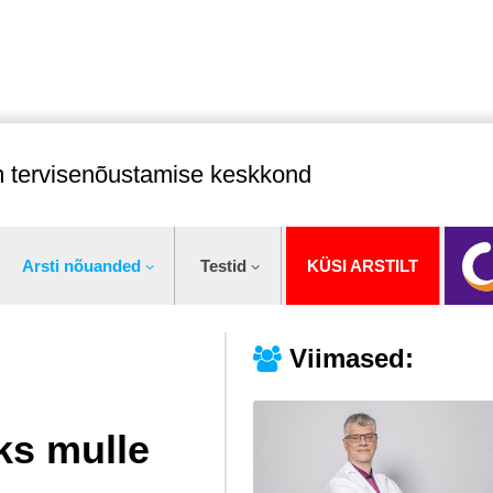
im tervisenõustamise keskkond
Arsti nõuanded
Testid
KÜSI ARSTILT
Viimased:
eks mulle