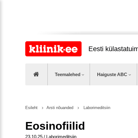
Eesti külastatu
Teemalehed
Haiguste ABC
Esileht
Arsti nõuanded
Laborimeditsiin
Eosinofiilid
23.10.25 / Laborimeditsiin