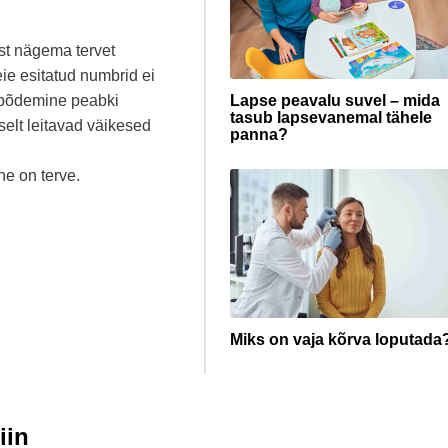
st nägema tervet
Teie esitatud numbrid ei
e põdemine peabki
Lapse peavalu suvel – mida
tasub lapsevanemal tähele
selt leitavad väikesed
panna?
ne on terve.
Miks on vaja kõrva loputada
iin