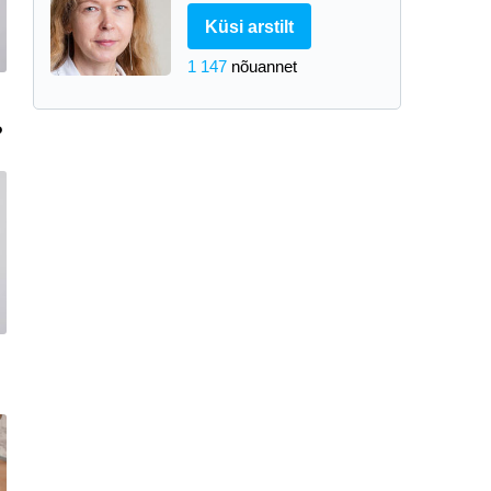
Küsi arstilt
1 147
nõuannet
?