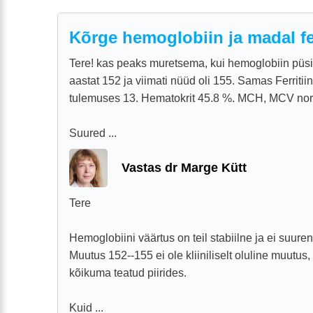
Kõrge hemoglobiin ja madal fer
Tere! kas peaks muretsema, kui hemoglobiin püs
aastat 152 ja viimati nüüd oli 155. Samas Ferriti
tulemuses 13. Hematokrit 45.8 %. MCH, MCV nor
Suured ...
Vastas dr Marge Kütt
Tere
Hemoglobiini väärtus on teil stabiilne ja ei suuren
Muutus 152--155 ei ole kliiniliselt oluline muutu
kõikuma teatud piirides.
Kuid ...