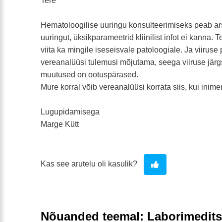
Tere
Hematoloogilise uuringu konsulteerimiseks peab ar
uuringut, üksikparameetrid kliinilist infot ei kanna. 
viita ka mingile iseseisvale patoloogiale. Ja viirus
vereanalüüsi tulemusi mõjutama, seega viiruse järg
muutused on ootuspärased.
Mure korral võib vereanalüüsi korrata siis, kui inime
Lugupidamisega
Marge Kütt
Kas see arutelu oli kasulik?
Nõuanded teemal: Laborimedits