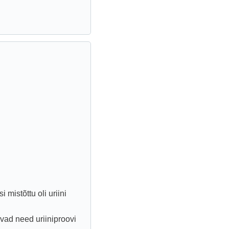
 mistõttu oli uriini
uvad need uriiniproovi