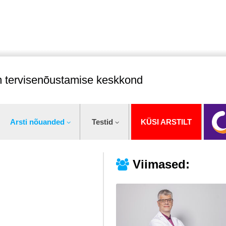
im tervisenõustamise keskkond
Arsti nõuanded
Testid
KÜSI ARSTILT
Viimased: