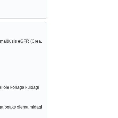
eamalüüsis eGFR (Crea,
ei ole köhaga kuidagi
dega peaks olema midagi