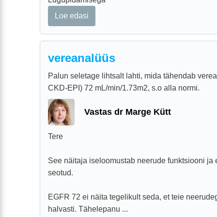
Loe edasi
vereanalüüs
Palun seletage lihtsalt lahti, mida tähendab ver
CKD-EPI) 72 mL/min/1.73m2, s.o alla normi.
Vastas dr Marge Kütt
Tere
See näitaja iseloomustab neerude funktsiooni ja 
seotud.
EGFR 72 ei näita tegelikult seda, et teie neeru
halvasti. Tähelepanu ...