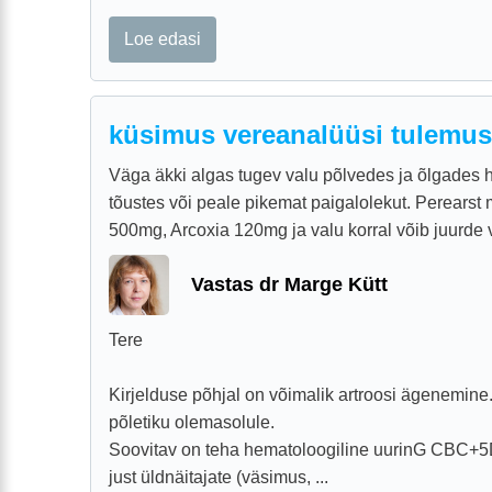
Loe edasi
küsimus vereanalüüsi tulemus
Väga äkki algas tugev valu põlvedes ja õlgades 
tõustes või peale pikemat paigalolekut. Perearst
500mg, Arcoxia 120mg ja valu korral võib juurde võ
Vastas dr Marge Kütt
Tere
Kirjelduse põhjal on võimalik artroosi ägenemine.
põletiku olemasolule.
Soovitav on teha hematoloogiline uurinG CBC+5
just üldnäitajate (väsimus, ...