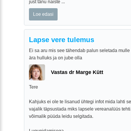
just tänu naiste ...
Loe edasi
Lapse vere tulemus
Ei sa aru mis see tähendab palun seletada mulle 
ära hulluks ja on jube olla
Vastas dr Marge Kütt
Tere
Kahjuks ei ole te lisanud ühtegi infot mida lahti s
vajalik täpsustada miks lapsele vereanalüüs tehti
võimalik püüda leidu selgitada.
Lugupidamisega