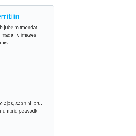
ritiin
ib jube mitmendat
in madal, viimases
mis.
e ajas, saan nii aru.
s, numbrid peavadki