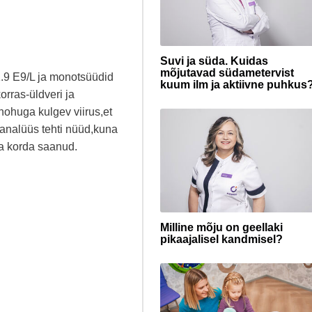
Suvi ja süda. Kuidas
mõjutavad südametervist
 1.9 E9/L ja monotsüüdid
kuum ilm ja aktiivne puhkus
rras-üldveri ja
nohuga kulgev viirus,et
eanalüüs tehti nüüd,kuna
ga korda saanud.
Milline mõju on geellaki
pikaajalisel kandmisel?