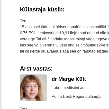
Külastaja küsib:
Tere!
15 aastasel tüdrukul üldvere analüüsis eosinofiilid
0,76 E9/L.Leukotsüüdid 9,9.Ülejäänud näidud olid ko
vereäige.Tal oli 3 nädalat tagasi mingi väga tugeva 
kas see võib verenäitu veel endiselt mõjutada?Ver
tal oli kerge rauavaegus,aga see on rauatablettide
Arst vastas:
dr Marge Kütt
Laborimeditsiini arst
Põhja-Eesti Regionaalhaigla