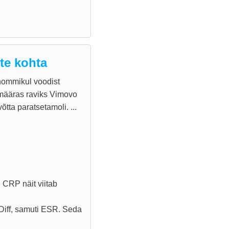
te kohta
hommikul voodist
 määras raviks Vimovo
tta paratsetamoli. ...
 CRP näit viitab
Diff, samuti ESR. Seda