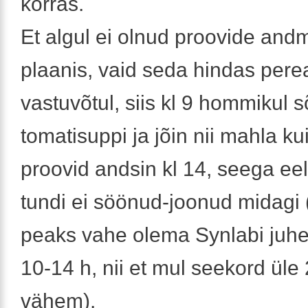
korras.
Et algul ei olnud proovide and
plaanis, vaid seda hindas perea
vastuvõtul, siis kl 9 hommikul s
tomatisuppi ja jõin nii mahla kui
proovid andsin kl 14, seega ee
tundi ei söönud-joonud midagi
peaks vahe olema Synlabi juhen
10-14 h, nii et mul seekord üle 
vähem).