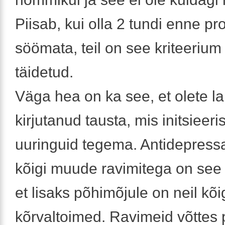
Piisab, kui olla 2 tundi enne pr
söömata, teil on see kriteerium 
täidetud.
Väga hea on ka see, et olete la
kirjutanud tausta, mis initsieeris
uuringuid tegema. Antidepress
kõigi muude ravimitega on see
et lisaks põhimõjule on neil kõi
kõrvaltoimed. Ravimeid võttes