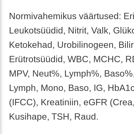
Normivahemikus väärtused: Eri
Leukotsüüdid, Nitrit, Valk, Glük
Ketokehad, Urobilinogeen, Bilir
Erütrotsüüdid, WBC, MCHC, R
MPV, Neut%, Lymph%, Baso%,
Lymph, Mono, Baso, IG, HbA1
(IFCC), Kreatiniin, eGFR (Crea
Kusihape, TSH, Raud.