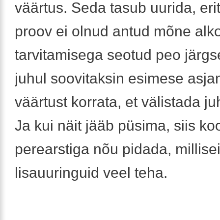
väärtus. Seda tasub uurida, eriti
proov ei olnud antud mõne alko
tarvitamisega seotud peo järgsel
juhul soovitaksin esimese asj
väärtust korrata, et välistada ju
Ja kui näit jääb püsima, siis ko
perearstiga nõu pidada, millise
lisauuringuid veel teha.