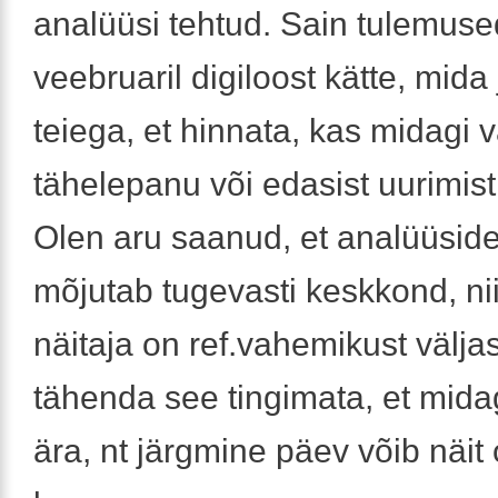
analüüsi tehtud. Sain tulemuse
veebruaril digiloost kätte, mida
teiega, et hinnata, kas midagi 
tähelepanu või edasist uurimist
Olen aru saanud, et analüüside
mõjutab tugevasti keskkond, nii
näitaja on ref.vahemikust väljas,
tähenda see tingimata, et midag
ära, nt järgmine päev võib näit o