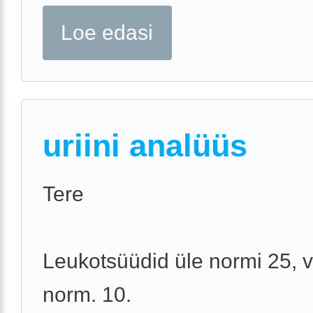
Loe edasi
uriini analüüs
Tere
Leukotsüüdid üle normi 25, 
norm. 10.