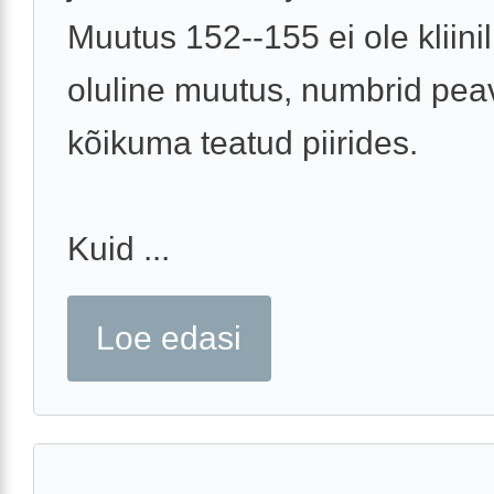
Muutus 152--155 ei ole kliinil
oluline muutus, numbrid pea
kõikuma teatud piirides.
Kuid ...
Loe edasi