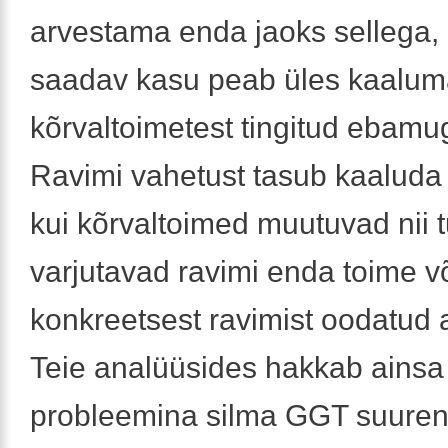
arvestama enda jaoks sellega, 
saadav kasu peab üles kaalu
kõrvaltoimetest tingitud ebam
Ravimi vahetust tasub kaaluda a
kui kõrvaltoimed muutuvad nii 
varjutavad ravimi enda toime võ
konkreetsest ravimist oodatud a
Teie analüüsides hakkab ainsa
probleemina silma GGT suure