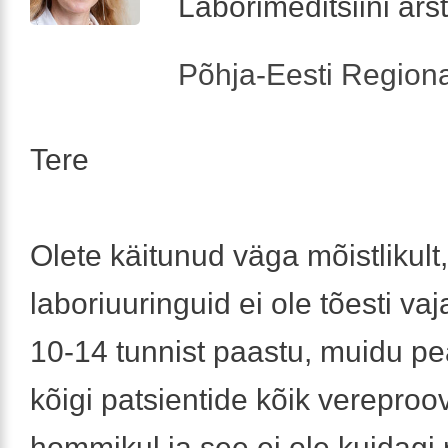
Laborimeditsiini arst
Põhja-Eesti Regiona
Tere
Olete käitunud väga mõistlikult,
laboriuuringuid ei ole tõesti va
10-14 tunnist paastu, muidu p
kõigi patsientide kõik vereproo
hommikul ja see ei ole kuidagi 