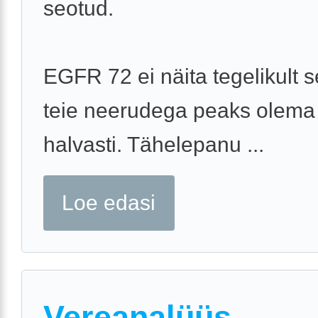
seotud.
EGFR 72 ei näita tegelikult s
teie neerudega peaks olema
halvasti. Tähelepanu ...
Loe edasi
Vereanalüüs