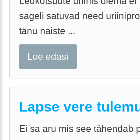
Leukotsüüte uriinis olema ei 
sageli satuvad need uriinipro
tänu naiste ...
Loe edasi
Lapse vere tulem
Ei sa aru mis see tähendab 