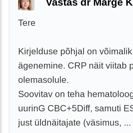
Vastas dr Marge K
Tere
Kirjelduse põhjal on võimalik
ägenemine. CRP näit viitab p
olemasolule.
Soovitav on teha hematoloog
uurinG CBC+5Diff, samuti E
just üldnäitajate (väsimus, ...