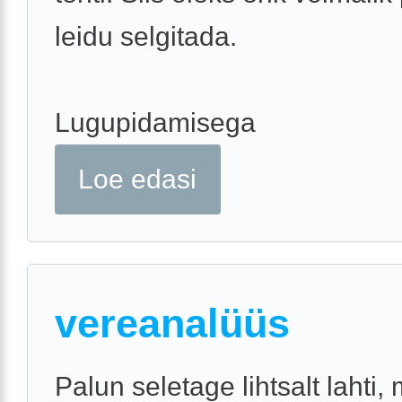
leidu selgitada.
Lugupidamisega
Loe edasi
vereanalüüs
Palun seletage lihtsalt lahti,