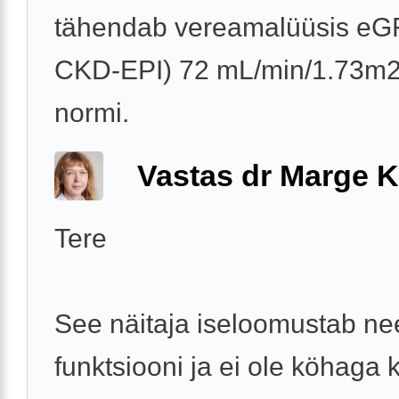
tähendab vereamalüüsis eG
CKD-EPI) 72 mL/min/1.73m2,
normi.
Vastas dr Marge K
Tere
See näitaja iseloomustab n
funktsiooni ja ei ole köhaga 