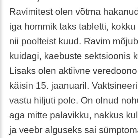
Ravimitest olen võtma hakanud s
iga hommik taks tabletti, kokku
nii poolteist kuud. Ravim mõjub
kuidagi, kaebuste sektsioonis ki
Lisaks olen aktiivne veredoonor
käisin 15. jaanuaril. Vaktsineer
vastu hiljuti pole. On olnud noh
aga mitte palavikku, nakkus kul
ja veebr alguseks sai sümptomaa