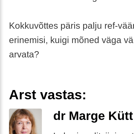
Kokkuvõttes päris palju ref-vää
erinemisi, kuigi mõned väga v
arvata?
Arst vastas:
dr Marge Kütt