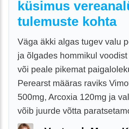
küsimus vereanal
tulemuste kohta
Väga äkki algas tugev valu 
ja õlgades hommikul voodist
või peale pikemat paigalolek
Perearst määras raviks Vim
500mg, Arcoxia 120mg ja val
võib juurde võtta paratsetamol