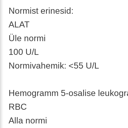
Normist erinesid:
ALAT
Üle normi
100 U/L
Normivahemik: <55 U/L
Hemogramm 5-osalise leukog
RBC
Alla normi