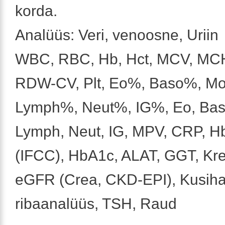
korda.
Analüüs: Veri, venoosne, Uriin
WBC, RBC, Hb, Hct, MCV, MC
RDW-CV, Plt, Eo%, Baso%, M
Lymph%, Neut%, IG%, Eo, Bas
Lymph, Neut, IG, MPV, CRP, 
(IFCC), HbA1c, ALAT, GGT, Krea
eGFR (Crea, CKD-EPI), Kusihap
ribaanalüüs, TSH, Raud