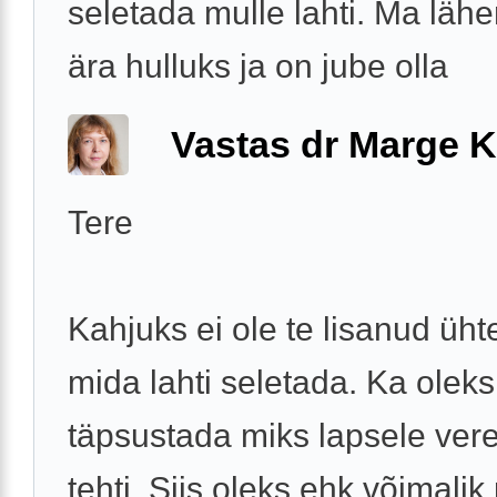
seletada mulle lahti. Ma läh
ära hulluks ja on jube olla
Vastas dr Marge K
Tere
Kahjuks ei ole te lisanud ühte
mida lahti seletada. Ka oleks
täpsustada miks lapsele ver
tehti. Siis oleks ehk võimali