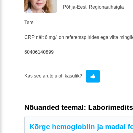
Põhja-Eesti Regionaalhaigla
Tere
CRP näit 6 mg/l on referentspiirides ega viita mingil
60406140899
Kas see arutelu oli kasulik?
Nõuanded teemal: Laborimedits
Kõrge hemoglobiin ja madal fer