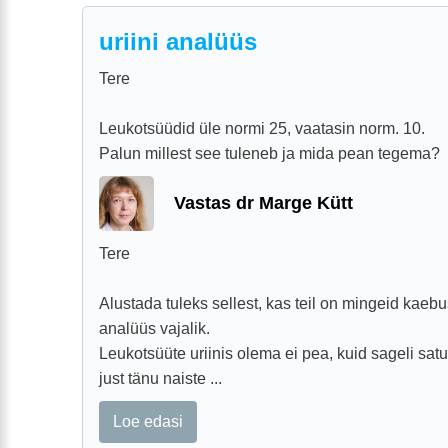
uriini analüüs
Tere
Leukotsüüdid üle normi 25, vaatasin norm. 10.
Palun millest see tuleneb ja mida pean tegema?
Vastas dr Marge Kütt
Tere
Alustada tuleks sellest, kas teil on mingeid kaebusi
analüüs vajalik.
Leukotsüüte uriinis olema ei pea, kuid sageli sat
just tänu naiste ...
Loe edasi