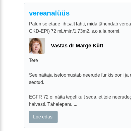
vereanalüüs
Palun seletage lihtsalt lahti, mida tähendab ver
CKD-EPI) 72 mL/min/1.73m2, s.o alla normi.
Vastas dr Marge Kütt
Tere
See näitaja iseloomustab neerude funktsiooni ja 
seotud.
EGFR 72 ei näita tegelikult seda, et teie neeru
halvasti. Tähelepanu ...
Loe edasi