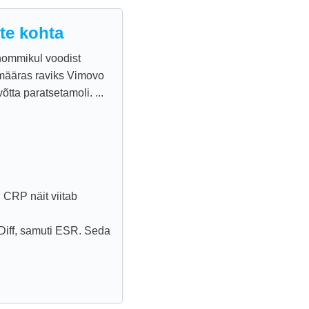
te kohta
hommikul voodist
 määras raviks Vimovo
tta paratsetamoli. ...
 CRP näit viitab
Diff, samuti ESR. Seda