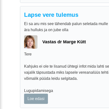
Lapse vere tulemus
Ei sa aru mis see tähendab palun seletada mulle 
ära hulluks ja on jube olla
Vastas dr Marge Kütt
Tere
Kahjuks ei ole te lisanud ühtegi infot mida lahti s
vajalik täpsustada miks lapsele vereanalüüs tehti
võimalik püüda leidu selgitada.
Lugupidamisega
Loe edasi