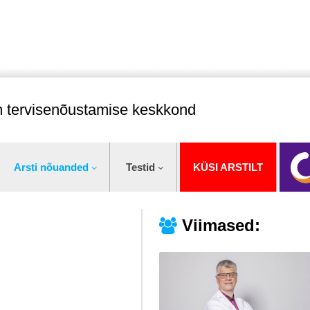
im tervisenõustamise keskkond
Arsti nõuanded
Testid
KÜSI ARSTILT
Viimased: