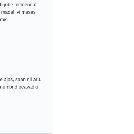
ib jube mitmendat
in madal, viimases
mis.
e ajas, saan nii aru.
s, numbrid peavadki