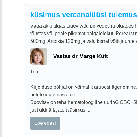
küsimus vereanalüüsi tulemus
Väga äkki algas tugev valu põlvedes ja õlgades 
tõustes või peale pikemat paigalolekut. Perearst
500mg, Arcoxia 120mg ja valu korral võib juurde võ
Vastas dr Marge Kütt
Tere
Kirjelduse põhjal on võimalik artroosi ägenemine.
põletiku olemasolule.
Soovitav on teha hematoloogiline uurinG CBC+5
just üldnäitajate (väsimus, ...
Loe edasi