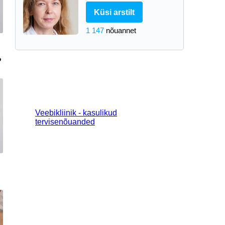
Küsi arstilt
1 147
nõuannet
?
Veebikliinik - kasulikud
tervisenõuanded