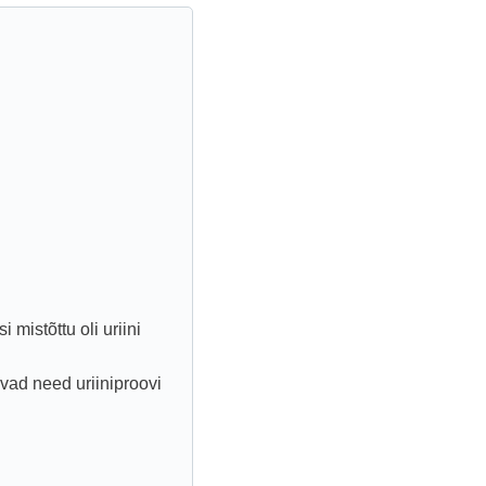
 mistõttu oli uriini
uvad need uriiniproovi