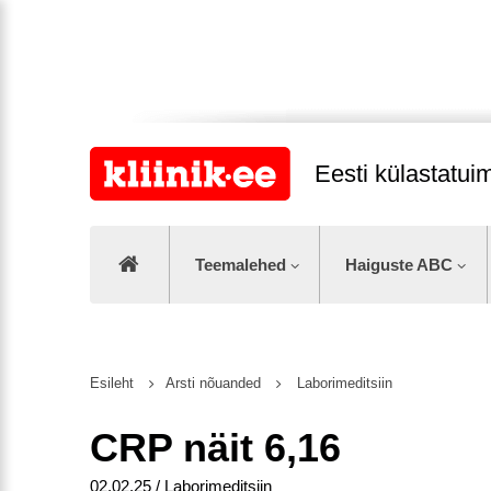
Eesti külastatu
Teemalehed
Haiguste ABC
Esileht
Arsti nõuanded
Laborimeditsiin
CRP näit 6,16
02.02.25 / Laborimeditsiin