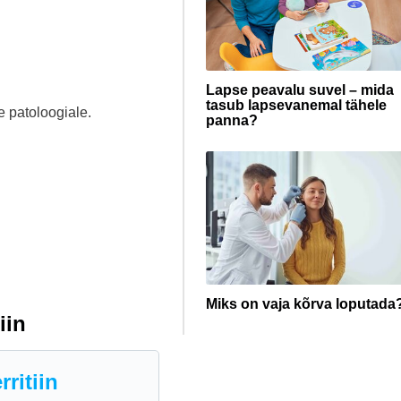
Lapse peavalu suvel – mida
tasub lapsevanemal tähele
e patoloogiale.
panna?
Miks on vaja kõrva loputada
iin
ritiin