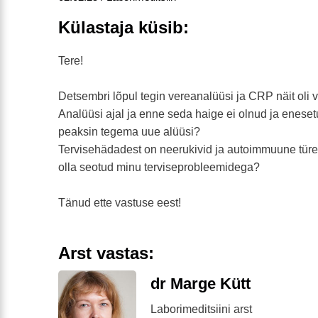
Külastaja küsib:
Tere!
Detsembri lõpul tegin vereanalüüsi ja CRP näit oli 
Analüüsi ajal ja enne seda haige ei olnud ja enese
peaksin tegema uue alüüsi?
Tervisehädadest on neerukivid ja autoimmuune türeo
olla seotud minu terviseprobleemidega?
Tänud ette vastuse eest!
Arst vastas:
dr Marge Kütt
Laborimeditsiini arst