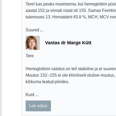
Tere! kas peaks muretsema, kui hemoglobiin püs
aastat 152 ja viimati nüüd oli 155. Samas Ferriti
tulemuses 13. Hematokrit 45.8 %. MCH, MCV nor
Suured ...
Vastas dr Marge Kütt
Tere
Hemoglobiini väärtus on teil stabiilne ja ei suuren
Muutus 152--155 ei ole kliiniliselt oluline muutu
kõikuma teatud piirides.
Kuid ...
Loe edasi