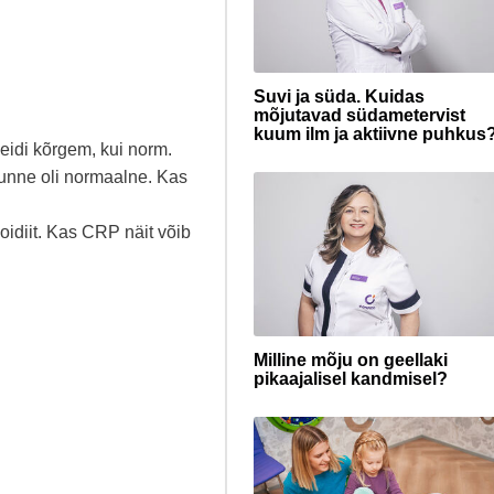
Suvi ja süda. Kuidas
mõjutavad südametervist
kuum ilm ja aktiivne puhkus
veidi kõrgem, kui norm.
tunne oli normaalne. Kas
idiit. Kas CRP näit võib
Milline mõju on geellaki
pikaajalisel kandmisel?