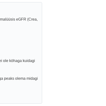
eamalüüsis eGFR (Crea,
ei ole köhaga kuidagi
dega peaks olema midagi