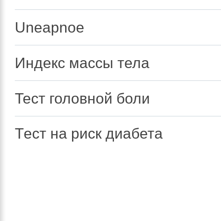
Uneapnoe
Индекс массы тела
Тест головной боли
Tест на риск диабета