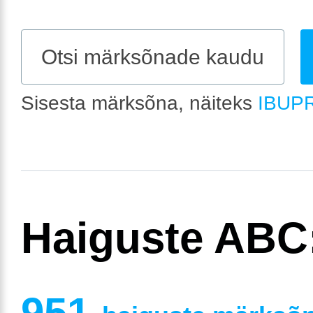
Sisesta märksõna, näiteks
IBUP
Haiguste ABC
951