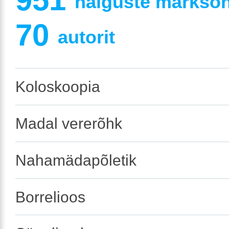
haiguste märksõna
70
autorit
Koloskoopia
Madal vererõhk
Nahamädapõletik
Borrelioos