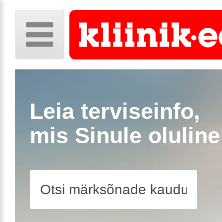
Leia terviseinfo,
mis Sinule oluline