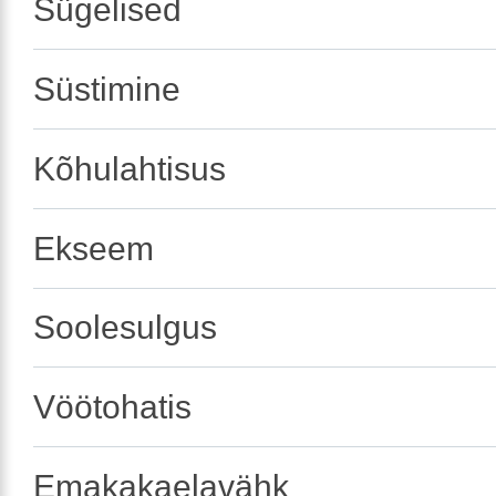
Sügelised
Süstimine
Kõhulahtisus
Ekseem
Soolesulgus
Vöötohatis
Emakakaelavähk