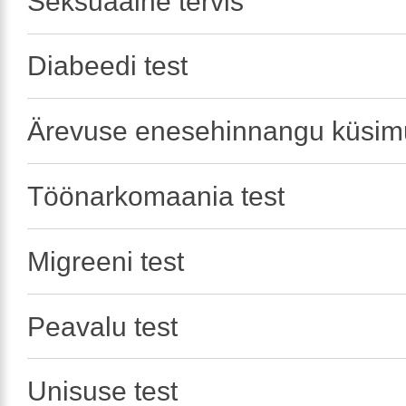
Seksuaalne tervis
Diabeedi test
Ärevuse enesehinnangu küsimu
Töönarkomaania test
Migreeni test
Peavalu test
Unisuse test