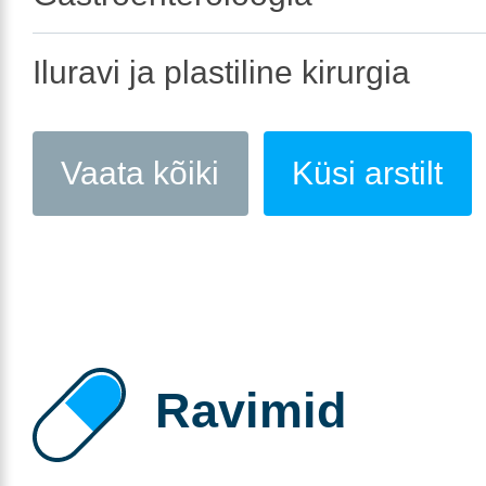
Iluravi ja plastiline kirurgia
Vaata kõiki
Küsi arstilt
Ravimid