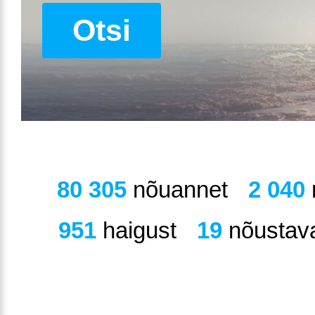
Otsi
80 305
nõuannet
2 040
951
haigust
19
nõustava