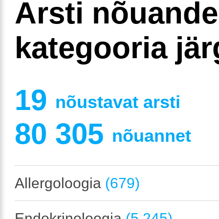
Arsti nõuand
kategooria jär
19
nõustavat arsti
80 305
nõuannet
Allergoloogia
(679)
Endokrinoloogia
(5 245)