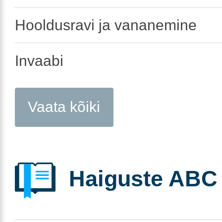
Hooldusravi ja vananemine
Invaabi
Vaata kõiki
Haiguste ABC