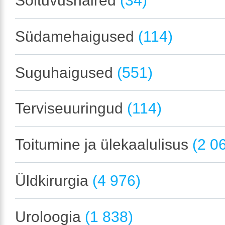
Sõltuvushäired
(34)
Südamehaigused
(114)
Suguhaigused
(551)
Terviseuuringud
(114)
Toitumine ja ülekaalulisus
(2 0
Üldkirurgia
(4 976)
Uroloogia
(1 838)