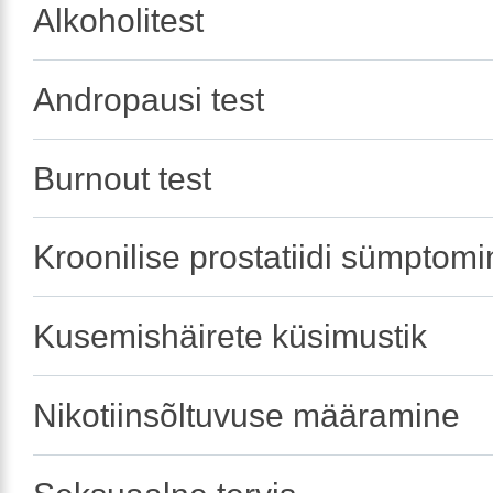
Alkoholitest
Andropausi test
Burnout test
Kroonilise prostatiidi sümptom
Kusemishäirete küsimustik
Nikotiinsõltuvuse määramine