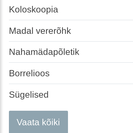
Koloskoopia
Madal vererõhk
Nahamädapõletik
Borrelioos
Sügelised
Vaata kõiki