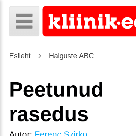
Esileht
Haiguste ABC
Peetunud
rasedus
Autor:
Ferenc Szirko