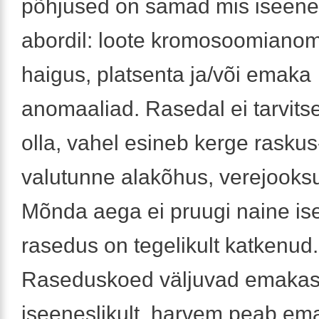
põhjused on samad mis iseenes
abordil: loote kromosoomiano
haigus, platsenta ja/või emaka
anomaaliad. Rasedal ei tarvits
olla, vahel esineb kerge raskus
valutunne alakõhus, verejooksu
Mõnda aega ei pruugi naine ise
rasedus on tegelikult katkenud.
Raseduskoed väljuvad emakast
iseeneslikult, harvem peab em