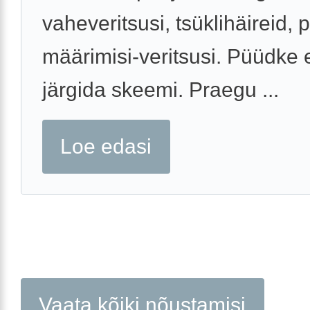
vaheveritsusi, tsüklihäireid,
määrimisi-veritsusi. Püüdke 
järgida skeemi. Praegu ...
Loe edasi
Vaata kõiki nõustamisi