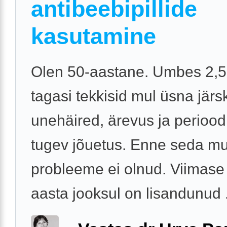
antibeebipillide
kasutamine
Olen 50-aastane. Umbes 2,5
tagasi tekkisid mul üsna järs
unehäired, ärevus ja periood
tugev jõuetus. Enne seda mul
probleeme ei olnud. Viimase
aasta jooksul on lisandunud .