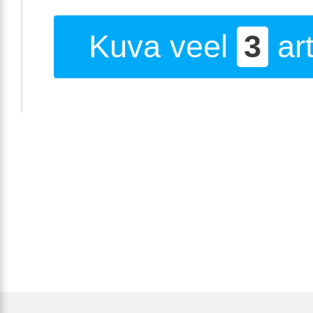
Kuva veel
3
art