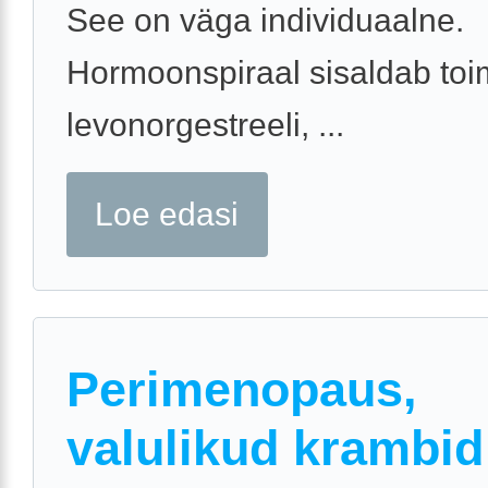
See on väga individuaalne.
Hormoonspiraal sisaldab to
levonorgestreeli, ...
Loe edasi
Perimenopaus,
valulikud krambid