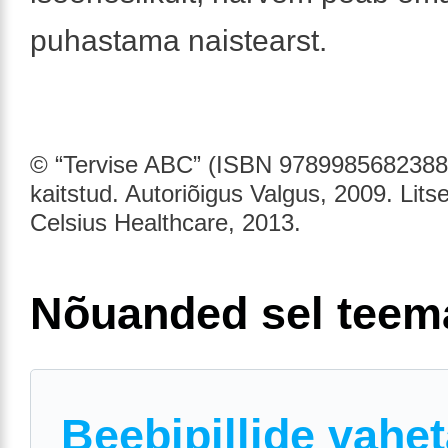
puhastama naistearst.
© “Tervise ABC” (ISBN 9789985682388)
kaitstud. Autoriõigus Valgus, 2009. Lits
Celsius Healthcare, 2013.
Nõuanded sel teem
Beebipillide vahe