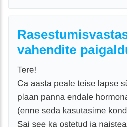
Rasestumisvastas
vahendite paigald
Tere!
Ca aasta peale teise lapse sü
plaan panna endale hormona
(enne seda kasutasime kond
Sai see ka ostetud ja naistea