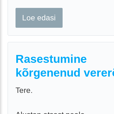
Loe edasi
Rasestumine
kõrgenenud vere
Tere.