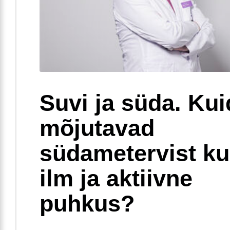
Suvi ja süda. Ku
mõjutavad
südametervist k
ilm ja aktiivne
puhkus?