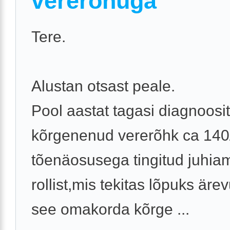
vererõhuga
Tere.
Alustan otsast peale.
Pool aastat tagasi diagnoosit
kõrgenenud vererõhk ca 140
tõenäosusega tingitud juhiam
rollist,mis tekitas lõpuks äre
see omakorda kõrge ...