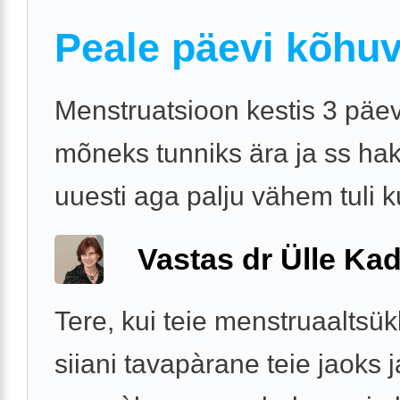
Peale päevi kõhu
Menstruatsioon kestis 3 päev
mõneks tunniks ära ja ss ha
uuesti aga palju vähem tuli 
Vastas dr Ülle Kad
Tere, kui teie menstruaaltsük
siiani tavapàrane teie jaoks j