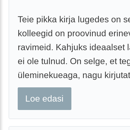
Teie pikka kirja lugedes on s
kolleegid on proovinud erine
ravimeid. Kahjuks ideaalset 
ei ole tulnud. On selge, et t
üleminekueaga, nagu kirjutate
Loe edasi