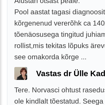
Alustan otsast peale.
Pool aastat tagasi diagnoosit
kõrgenenud vererõhk ca 140
tõenäosusega tingitud juhiam
rollist,mis tekitas lõpuks äre
see omakorda kõrge ...
Vastas dr Ülle Kad
Tere. Norvasci ohtust rasedus
ole kindlalt tõestatud. Seega