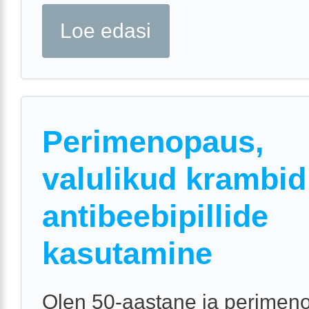
Loe edasi
Perimenopaus,
valulikud krambid
antibeebipillide
kasutamine
Olen 50-aastane ja perimen