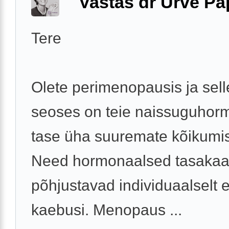
Vastas dr Urve P
Tere
Olete perimenopausis ja sel
seoses on teie naissuguhor
tase üha suuremate kõikumi
Need hormonaalsed tasakaa
põhjustavad individuaalselt 
kaebusi. Menopaus ...