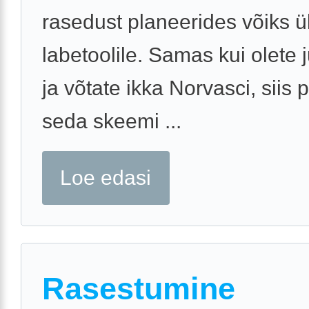
rasedust planeerides võiks 
labetoolile. Samas kui olete 
ja võtate ikka Norvasci, siis p
seda skeemi ...
Loe edasi
Rasestumine