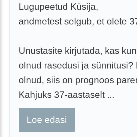
Lugupeetud Küsija,
andmetest selgub, et olete 
Unustasite kirjutada, kas ku
olnud rasedusi ja sünnitusi?
olnud, siis on prognoos pare
Kahjuks 37-aastaselt ...
Loe edasi