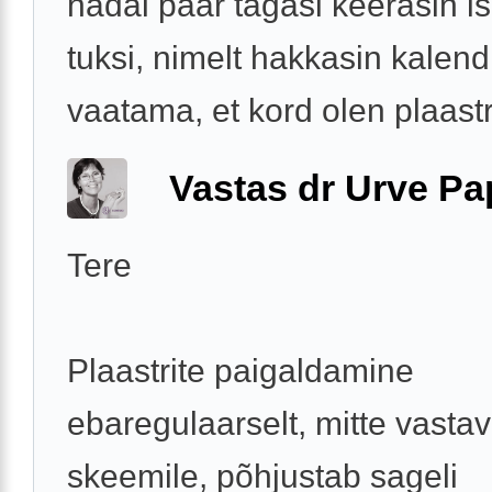
nädal paar tagasi keerasin is
tuksi, nimelt hakkasin kalendr
vaatama, et kord olen plaastrit
Vastas dr Urve P
Tere
Plaastrite paigaldamine
ebaregulaarselt, mitte vastav
skeemile, põhjustab sageli