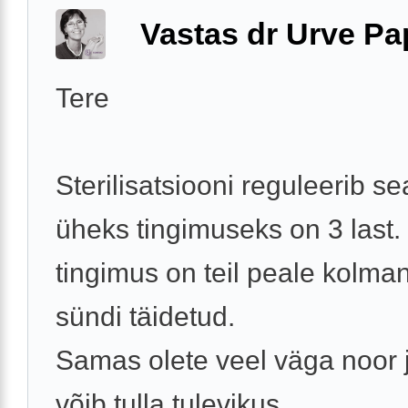
Vastas dr Urve P
Tere
Sterilisatsiooni reguleerib s
üheks tingimuseks on 3 last.
tingimus on teil peale kolma
sündi täidetud.
Samas olete veel väga noor 
võib tulla tulevikus ...