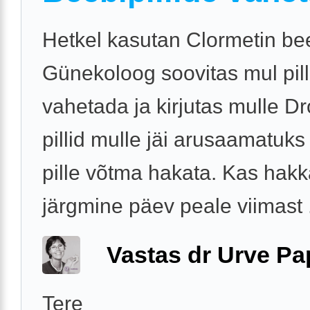
Hetkel kasutan Clormetin bee
Günekoloog soovitas mul pil
vahetada ja kirjutas mulle Dr
pillid mulle jäi arusaamatuks
pille võtma hakata. Kas hak
järgmine päev peale viimast .
Vastas dr Urve P
Tere