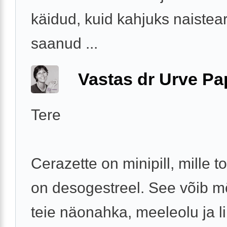
käidud, kuid kahjuks naistear
saanud ...
Vastas dr Urve P
Tere
Cerazette on minipill, mille 
on desogestreel. See võib m
teie näonahka, meeleolu ja li