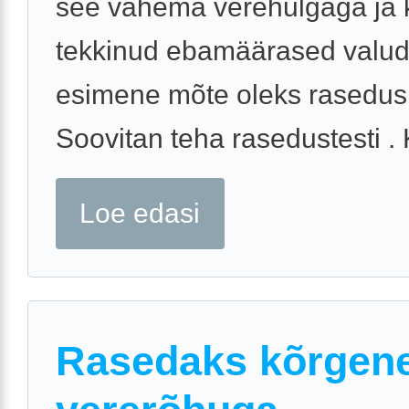
see vàhema verehulgaga ja 
tekkinud ebamäärased valud,
esimene mõte oleks rasedus
Soovitan teha rasedustesti . K
Loe edasi
Rasedaks kõrgen