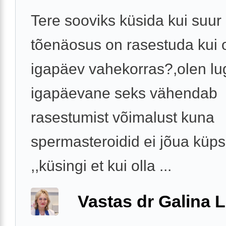
Tere sooviks küsida kui suur
tõenäosus on rasestuda kui o
igapäev vahekorras?,olen lu
igapäevane seks vähendab
rasestumist võimalust kuna
spermasteroidid ei jõua küp
,,küsingi et kui olla ...
Vastas dr Galina L