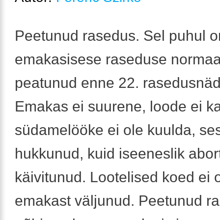
Peetunud rasedus. Sel puhul o
emakasisese raseduse normaa
peatunud enne 22. rasedusnäd
Emakas ei suurene, loode ei ka
südamelööke ei ole kuulda, ses
hukkunud, kuid iseeneslik abor
käivitunud. Lootelised koed ei 
emakast väljunud. Peetunud r