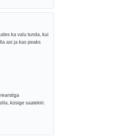
sudes ka valu tunda, kui
lla asi ja kas peaks
erearstiga
olla, küsige saatekiri.