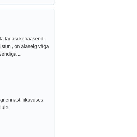
ta tagasi kehaasendi
 istun , on alaselg väga
endiga ...
ngi ennast liikuvuses
lule.