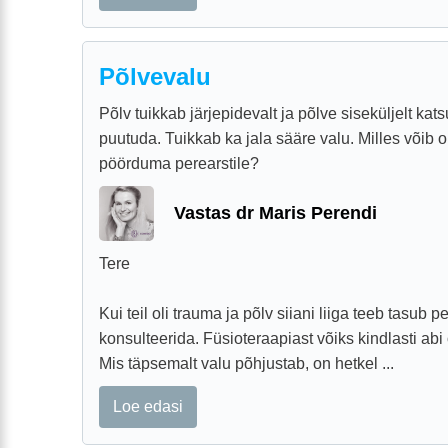
Põlvevalu
Põlv tuikkab järjepidevalt ja põlve siseküljelt kat
puutuda. Tuikkab ka jala sääre valu. Milles võib o
pöörduma perearstile?
Vastas dr Maris Perendi
Tere
Kui teil oli trauma ja põlv siiani liiga teeb tasub p
konsulteerida. Füsioteraapiast võiks kindlasti abi 
Mis täpsemalt valu põhjustab, on hetkel ...
Loe edasi