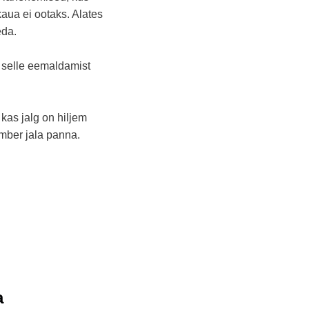
aua ei ootaks. Alates
eda.
d selle eemaldamist
as jalg on hiljem
mber jala panna.
a