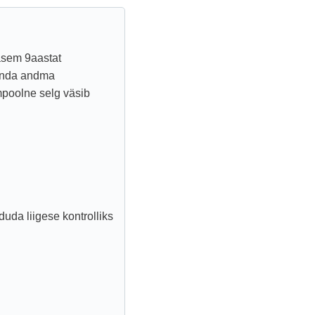
asem 9aastat
unda andma
poolne selg väsib
duda liigese kontrolliks