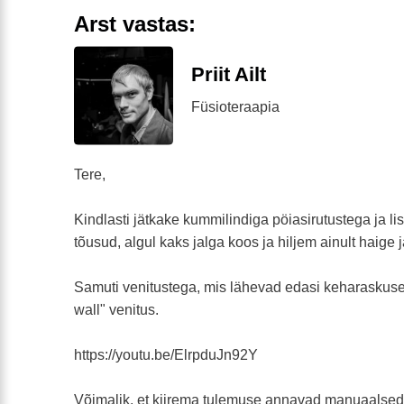
Arst vastas:
Priit Ailt
Füsioteraapia
Tere,
Kindlasti jätkake kummilindiga pöiasirutustega ja li
tõusud, algul kaks jalga koos ja hiljem ainult haige 
Samuti venitustega, mis lähevad edasi keharaskuse
wall" venitus.
https://youtu.be/ElrpduJn92Y
Võimalik, et kiirema tulemuse annavad manuaalsed