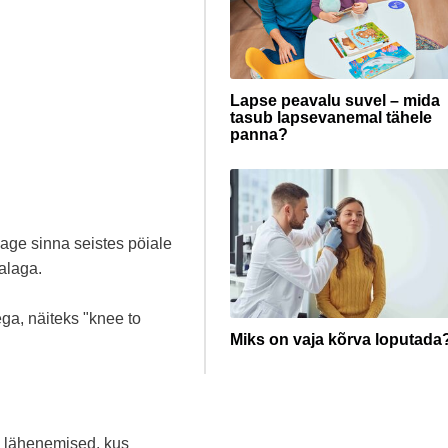
Lapse peavalu suvel – mida
tasub lapsevanemal tähele
panna?
sage sinna seistes pöiale
jalaga.
ga, näiteks "knee to
Miks on vaja kõrva loputada
 lähenemised, kus