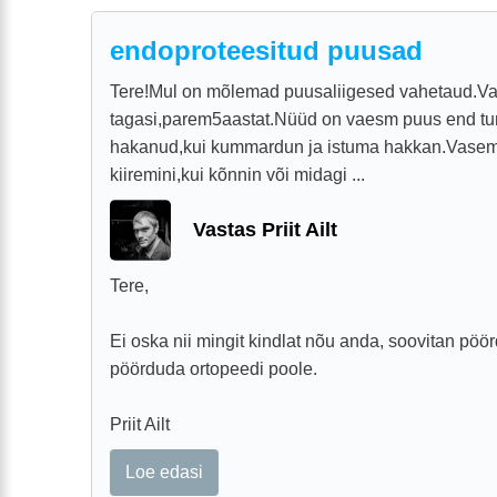
endoproteesitud puusad
Tere!Mul on mõlemad puusaliigesed vahetaud.V
tagasi,parem5aastat.Nüüd on vaesm puus end t
hakanud,kui kummardun ja istuma hakkan.Vasem
kiiremini,kui kõnnin või midagi ...
Vastas Priit Ailt
Tere,
Ei oska nii mingit kindlat nõu anda, soovitan pöör
pöörduda ortopeedi poole.
Priit Ailt
Loe edasi