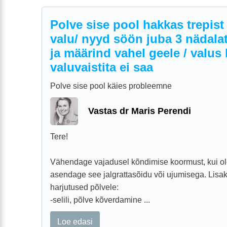
Polve sise pool hakkas trepist
valu/ nyyd söön juba 3 nädalat
ja määrind vahel geele / valus 
valuvaistita ei saa
Polve sise pool käies probleemne
Vastas dr Maris Perendi
Tere!
Vähendage vajadusel kõndimise koormust, kui ole
asendage see jalgrattasõidu või ujumisega. Lis
harjutused põlvele:
-selili, põlve kõverdamine ...
Loe edasi