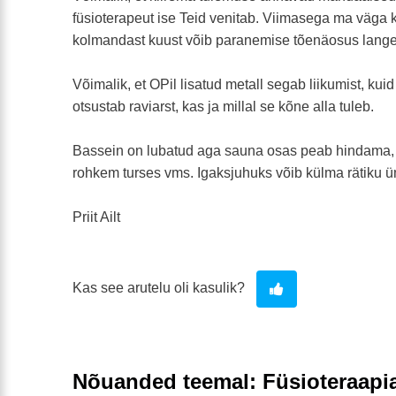
füsioterapeut ise Teid venitab. Viimasega ma väga k
kolmandast kuust võib paranemise tõenäosus lang
Võimalik, et OPil lisatud metall segab liikumist, kui
otsustab raviarst, kas ja millal se kõne alla tuleb.
Bassein on lubatud aga sauna osas peab hindama, k
rohkem turses vms. Igaksjuhuks võib külma rätiku ü
Priit Ailt
Kas see arutelu oli kasulik?
Nõuanded teemal: Füsioteraapi