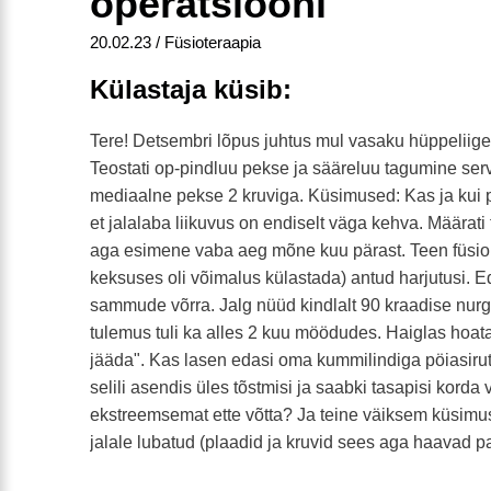
operatsiooni
20.02.23 / Füsioteraapia
Külastaja küsib:
Tere! Detsembri lõpus juhtus mul vasaku hüppeliige
Teostati op-pindluu pekse ja sääreluu tagumine serv
mediaalne pekse 2 kruviga. Küsimused: Kas ja kui 
et jalalaba liikuvus on endiselt väga kehva. Määrati 
aga esimene vaba aeg mõne kuu pärast. Teen füsio p
keksuses oli võimalus külastada) antud harjutusi. E
sammude võrra. Jalg nüüd kindlalt 90 kraadise nu
tulemus tuli ka alles 2 kuu möödudes. Haiglas hoatati
jääda". Kas lasen edasi oma kummilindiga pöiasirutu
selili asendis üles tõstmisi ja saabki tasapisi korda 
ekstreemsemat ette võtta? Ja teine väiksem küsimu
jalale lubatud (plaadid ja kruvid sees aga haavad 