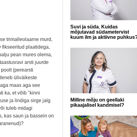
Suvi ja süda. Kuidas
mõjutavad südametervist
kuum ilm ja aktiivne puhkus
se trimalleolaarne murd,
 fikseeritud plaatidega,
palju pean mures olema,
taastusravi arsti juurde
oolt (perearsti
deneb üliväikeste
rgaga maas aga see
 ka, et võib "kinni
Milline mõju on geellaki
se ja lindiga sirge jalg
pikaajalisel kandmisel?
või tuleb midagi
s, kas saun ja bassein on
paranenud)?