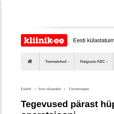
Eesti külastatu
Teemalehed
Haiguste ABC
Esileht
Arsti nõuanded
Füsioteraapia
Tegevused pärast hü