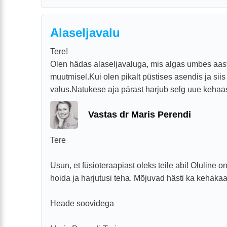
Alaseljavalu
Tere!
Olen hädas alaseljavaluga, mis algas umbes aas
muutmisel.Kui olen pikalt püstises asendis ja siis
valus.Natukese aja pärast harjub selg uue kehaas
Vastas dr Maris Perendi
Tere
Usun, et füsioteraapiast oleks teile abi! Oluline o
hoida ja harjutusi teha. Mõjuvad hästi ka kehakaa
Heade soovidega