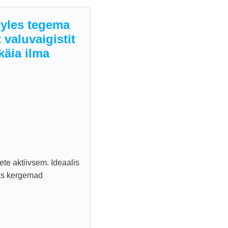
 yles tegema
 valuvaigistit
käia ilma
te aktiivsem. Ideaalis
aks kergemad