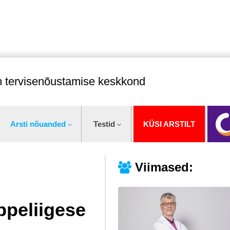
im tervisenõustamise keskkond
Arsti nõuanded
Testid
KÜSI ARSTILT
Viimased:
ppeliigese