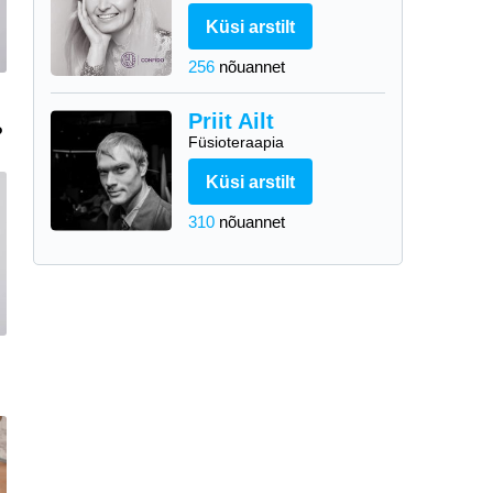
Küsi arstilt
256
nõuannet
Priit Ailt
?
Füsioteraapia
Küsi arstilt
310
nõuannet