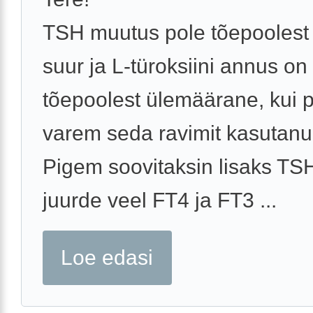
TSH muutus pole tõepoolest 
suur ja L-türoksiini annus on
tõepoolest ülemäärane, kui 
varem seda ravimit kasutanud
Pigem soovitaksin lisaks TSH
juurde veel FT4 ja FT3 ...
Loe edasi