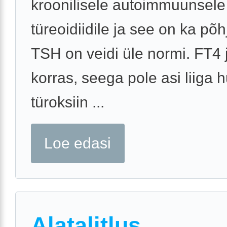
kroonilisele autoimmuunsele
türeoidiidile ja see on ka põh
TSH on veidi üle normi. FT4 
korras, seega pole asi liiga hu
türoksiin ...
Loe edasi
Alatalitlus