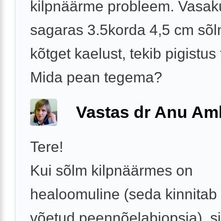
kilpnäärme probleem. Vasak
sagaras 3.5korda 4,5 cm sõlm
kõtget kaelust, tekib pigistus
Mida pean tegema?
Vastas dr Anu A
Tere!
Kui sõlm kilpnäärmes on
healoomuline (seda kinnitab
võetud peennõelabiopsia), si