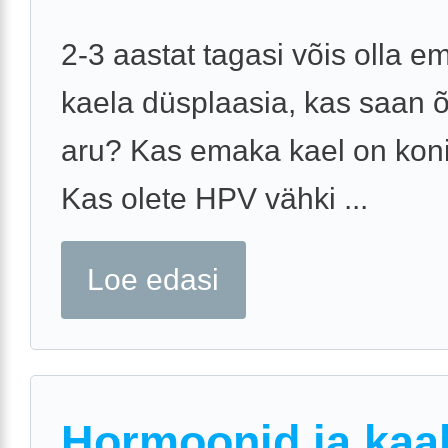
2-3 aastat tagasi võis olla e
kaela düsplaasia, kas saan õ
aru? Kas emaka kael on koni
Kas olete HPV vähki ...
Loe edasi
Hormoonid ja kaa