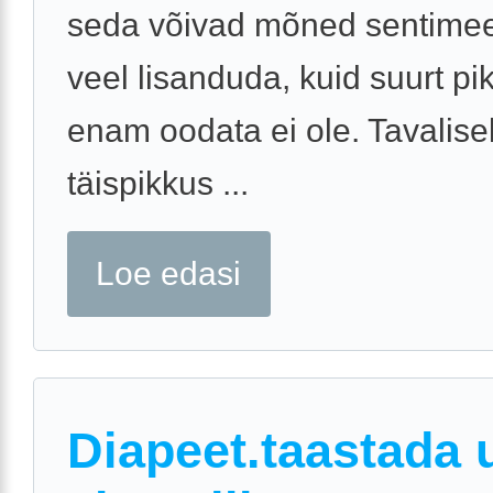
seda võivad mõned sentimeet
veel lisanduda, kuid suurt p
enam oodata ei ole. Tavalisel
täispikkus ...
Loe edasi
Diapeet.taastada 