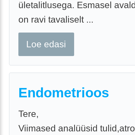
ületalitlusega. Esmasel aval
on ravi tavaliselt ...
Loe edasi
Endometrioos
Tere,
Viimased analüüsid tulid,atro