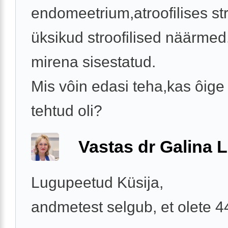
endomeetrium,atroofilises s
üksikud stroofilised näärmed.
mirena sisestatud.
Mis vôin edasi teha,kas ôige 
tehtud oli?
Vastas dr Galina L
Lugupeetud Küsija,
andmetest selgub, et olete 