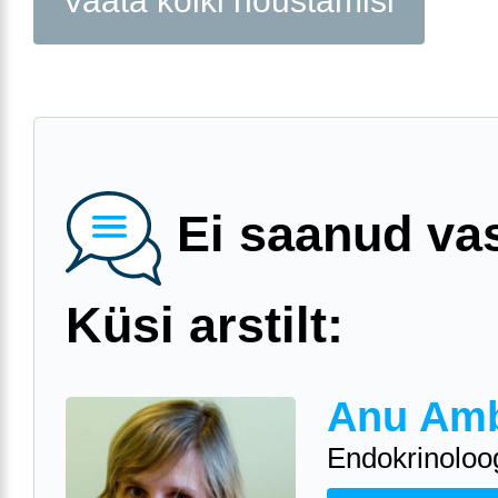
Vaata kõiki nõustamisi
Ei saanud va
Küsi arstilt:
Anu Am
Endokrinoloo