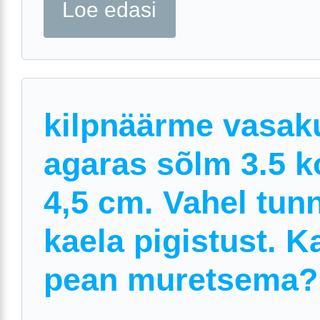
Loe edasi
kilpnäärme vasak
agaras sõlm 3.5 k
4,5 cm. Vahel tun
kaela pigistust. K
pean muretsema?