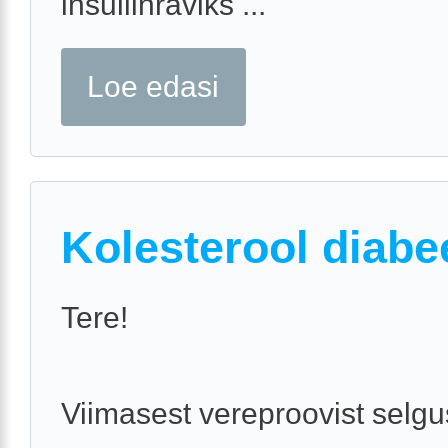
insuliinraviks ...
Loe edasi
Kolesterool diabe
Tere!
Viimasest vereproovist selgu