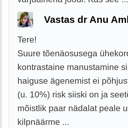
Vastas dr Anu A
Tere!
Suure tõenäosusega ühekor
kontrastaine manustamine si
haiguse ägenemist ei põhjus
(u. 10%) risk siiski on ja seet
mõistlik paar nädalat peale u
kilpnäärme ...