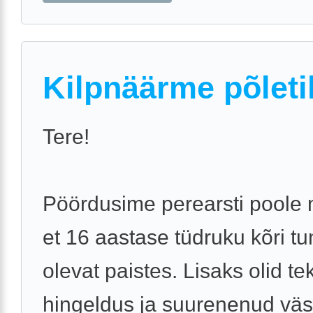
Kilpnäärme põleti
Tere!
Pöördusime perearsti poole
et 16 aastase tüdruku kõri t
olevat paistes. Lisaks olid te
hingeldus ja suurenenud vä