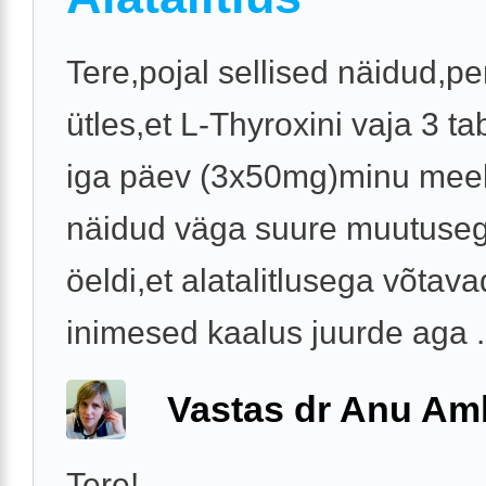
Tere,pojal sellised näidud,pe
ütles,et L-Thyroxini vaja 3 tab
iga päev (3x50mg)minu meel
näidud väga suure muutuseg
öeldi,et alatalitlusega võtava
inimesed kaalus juurde aga .
Vastas dr Anu A
Tere!