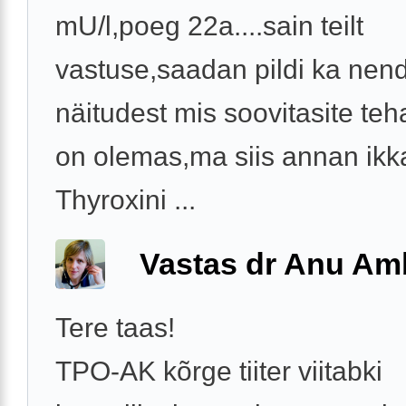
mU/l,poeg 22a....sain teilt
vastuse,saadan pildi ka nen
näitudest mis soovitasite te
on olemas,ma siis annan ikk
Thyroxini ...
Vastas dr Anu A
Tere taas!
TPO-AK kõrge tiiter viitabki