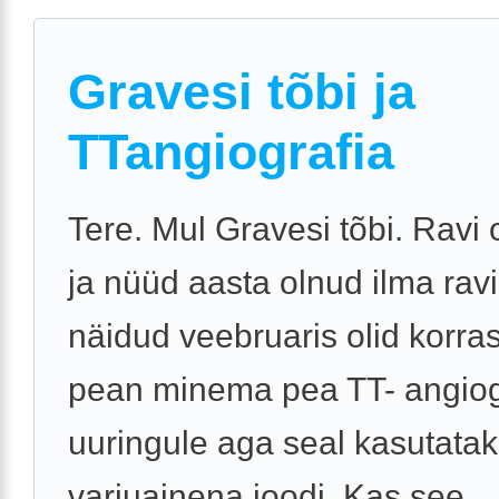
Gravesi tõbi ja
TTangiografia
Tere. Mul Gravesi tõbi. Ravi 
ja nüüd aasta olnud ilma ravi
näidud veebruaris olid korra
pean minema pea TT- angiog
uuringule aga seal kasutata
varjuainena joodi. Kas see ..