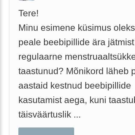
Tere!
Minu esimene küsimus oleks
peale beebipillide ära jätmis
regulaarne menstruaaltsükke
taastunud? Mõnikord läheb 
aastaid kestnud beebipillide
kasutamist aega, kuni taastu
täisväärtuslik ...