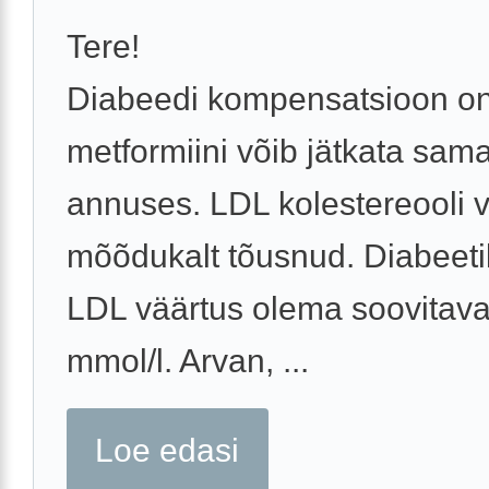
Tere!
Diabeedi kompensatsioon on
metformiini võib jätkata sam
annuses. LDL kolestereooli 
mõõdukalt tõusnud. Diabeeti
LDL väärtus olema soovitaval
mmol/l. Arvan, ...
Loe edasi