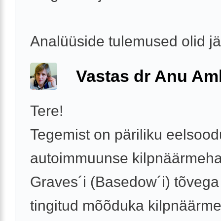
Analüüside tulemused olid j
Vastas dr Anu A
Tere!
Tegemist on päriliku eelso
autoimmuunse kilpnäärmeha
Graves´i (Basedow´i) tõvega 
tingitud mõõduka kilpnäärm