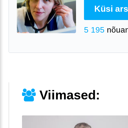
Küsi arst
5 195
nõuan
Viimased: