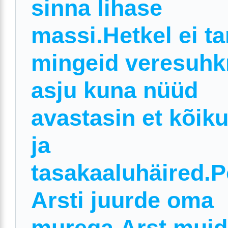
sinna lihase
massi.Hetkel ei ta
mingeid veresuhk
asju kuna nüüd
avastasin et kõik
ja
tasakaaluhäired.
Arsti juurde oma
murega.Arst muid