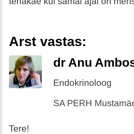
tehakae kui samal ajal on men
Arst vastas:
dr Anu Ambo
Endokrinoloog
SA PERH Mustamäe
Tere!