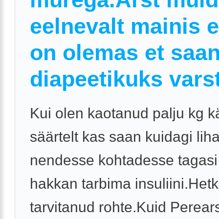
eelnevalt mainis e
on olemas et saa
diapeetikuks varst
Kui olen kaotanud palju kg kä
säärtelt kas saan kuidagi li
nendesse kohtadesse tagasi
hakkan tarbima insuliini.Hetk
tarvitanud rohte.Kuid Perears