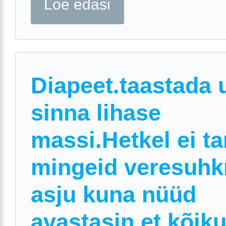
Loe edasi
Diapeet.taastada 
sinna lihase
massi.Hetkel ei ta
mingeid veresuhk
asju kuna nüüd
avastasin et kõik