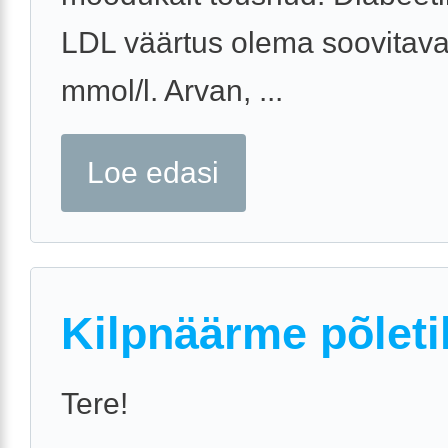
LDL väärtus olema soovitaval
mmol/l. Arvan, ...
Loe edasi
Kilpnäärme põleti
Tere!