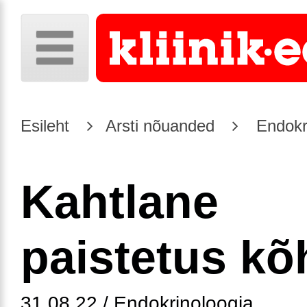
Esileht
Arsti nõuanded
Endokr
Kahtlane
paistetus kõ
31.08.22 / Endokrinoloogia