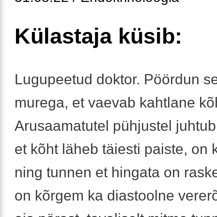
Külastaja küsib:
Lugupeetud doktor. Pöördun se
murega, et vaevab kahtlane kõ
Arusaamatutel pühjustel juhtub 
et kõht läheb täiesti paiste, on 
ning tunnen et hingata on raske
on kõrgem ka diastoolne vere