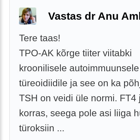
Vastas dr Anu A
Tere taas!
TPO-AK kõrge tiiter viitabki
kroonilisele autoimmuunsele
türeoidiidile ja see on ka põh
TSH on veidi üle normi. FT4 
korras, seega pole asi liiga hu
türoksiin ...