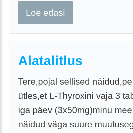
Loe edasi
Alatalitlus
Tere,pojal sellised näidud,pe
ütles,et L-Thyroxini vaja 3 tab
iga päev (3x50mg)minu meel
näidud väga suure muutuseg