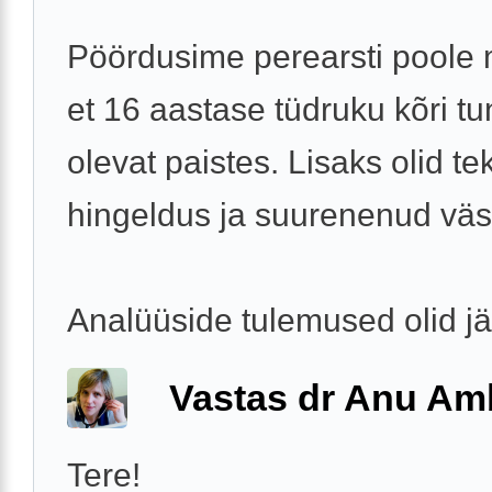
Pöördusime perearsti poole
et 16 aastase tüdruku kõri t
olevat paistes. Lisaks olid te
hingeldus ja suurenenud vä
Analüüside tulemused olid j
Vastas dr Anu A
Tere!