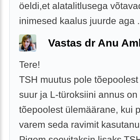
öeldi,et alatalitlusega võtava
inimesed kaalus juurde aga .
Vastas dr Anu A
Tere!
TSH muutus pole tõepoolest 
suur ja L-türoksiini annus on
tõepoolest ülemäärane, kui 
varem seda ravimit kasutanud
Pigem soovitaksin lisaks TSH