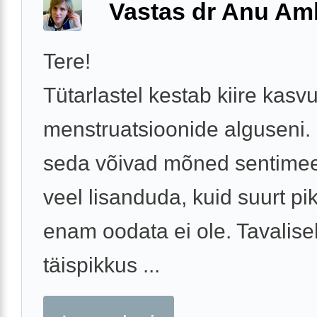
Vastas dr Anu A
Tere!
Tütarlastel kestab kiire kasv
menstruatsioonide alguseni.
seda võivad mõned sentimeet
veel lisanduda, kuid suurt p
enam oodata ei ole. Tavalisel
täispikkus ...