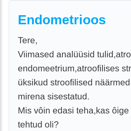
Endometrioos
Tere,
Viimased analüüsid tulid,atro
endomeetrium,atroofilises s
üksikud stroofilised näärmed.
mirena sisestatud.
Mis vôin edasi teha,kas ôige 
tehtud oli?