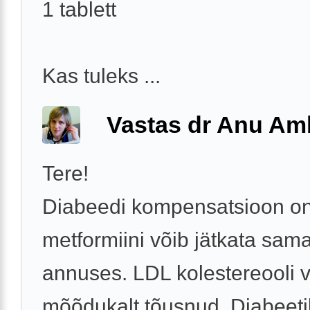
1 tablett
Kas tuleks ...
Vastas dr Anu A
Tere!
Diabeedi kompensatsioon on
metformiini võib jätkata sam
annuses. LDL kolestereooli 
mõõdukalt tõusnud. Diabeeti