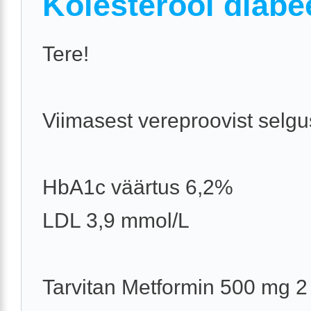
Kolesterool diabe
Tere!
Viimasest vereproovist selgu
HbA1c väärtus 6,2%
LDL 3,9 mmol/L
Tarvitan Metformin 500 mg 2