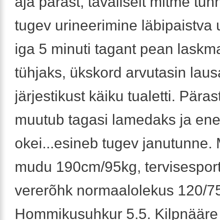
aja pärast, tavaliselt mitme tun
tugev urineerimine läbipaistva u
iga 5 minuti tagant pean laskm
tühjaks, ükskord arvutasin lau
järjestikust käiku tualetti. Pära
muutub tagasi lamedaks ja en
okei...esineb tugev janutunne.
mudu 190cm/95kg, tervisesport
vererõhk normaalolekus 120/7
Hommikusuhkur 5.5. Kilpnääre k