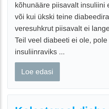
kõhunääre piisavalt insuliini 
või kui ükski teine diabeedir
veresuhkrut piisavalt ei lange
Teil veel diabeeti ei ole, pole
insuliinraviks ...
Loe edasi