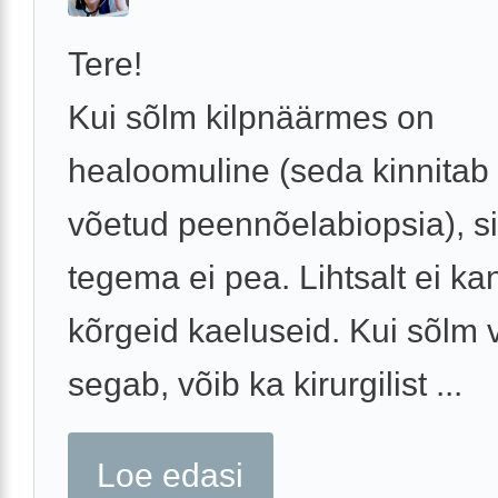
Tere!
Kui sõlm kilpnäärmes on
healoomuline (seda kinnitab
võetud peennõelabiopsia), si
tegema ei pea. Lihtsalt ei ka
kõrgeid kaeluseid. Kui sõlm
segab, võib ka kirurgilist ...
Loe edasi