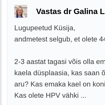
Vastas dr Galina L
Lugupeetud Küsija,
andmetest selgub, et olete 
2-3 aastat tagasi võis olla e
kaela düsplaasia, kas saan õ
aru? Kas emaka kael on koni
Kas olete HPV vähki ...