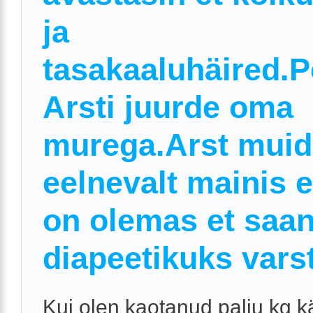
ja
tasakaaluhäired.
Arsti juurde oma
murega.Arst muid
eelnevalt mainis e
on olemas et saa
diapeetikuks varst
Kui olen kaotanud palju kg kä