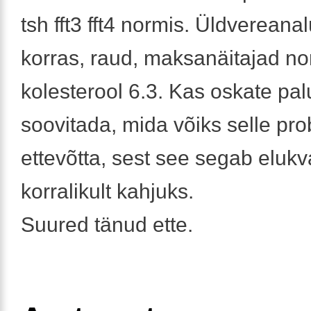
tsh fft3 fft4 normis. Üldvereana
korras, raud, maksanäitajad nor
kolesterool 6.3. Kas oskate pa
soovitada, mida võiks selle pr
ettevõtta, sest see segab elukva
korralikult kahjuks.
Suured tänud ette.