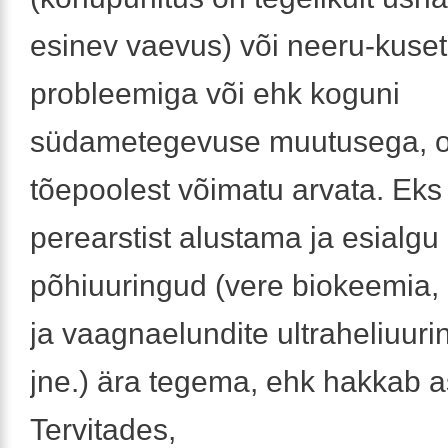
esinev vaevus) või neeru-kuse
probleemiga või ehk koguni
südametegevuse muutusega, 
tõepoolest võimatu arvata. Ek
perearstist alustama ja esialg
põhiuuringud (vere biokeemia, 
ja vaagnaelundite ultraheliuur
jne.) ära tegema, ehk hakkab a
Tervitades,