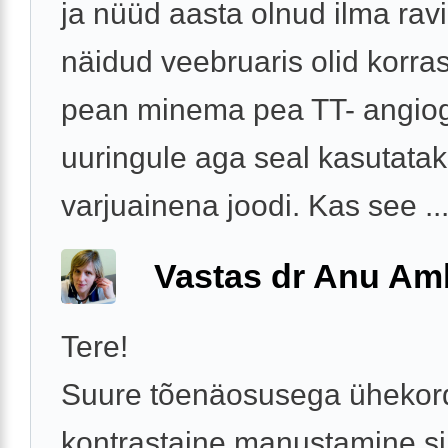
ja nüüd aasta olnud ilma ravi
näidud veebruaris olid korra
pean minema pea TT- angiog
uuringule aga seal kasutata
varjuainena joodi. Kas see ..
Vastas dr Anu A
Tere!
Suure tõenäosusega ühekor
kontrastaine manustamine si