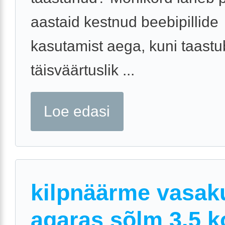
aastaid kestnud beebipillide
kasutamist aega, kuni taastu
täisväärtuslik ...
Loe edasi
kilpnäärme vasak
agaras sõlm 3.5 k