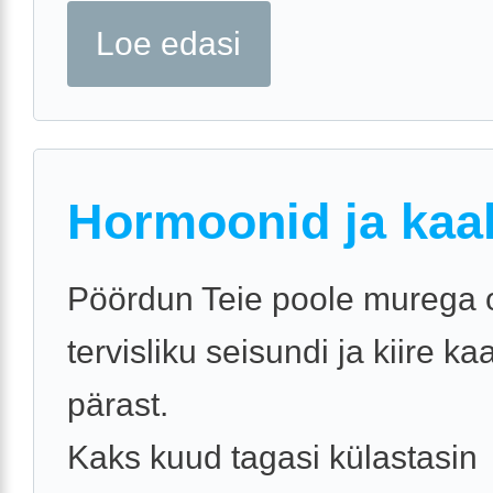
Loe edasi
Hormoonid ja kaa
Pöördun Teie poole murega
tervisliku seisundi ja kiire k
pärast.
Kaks kuud tagasi külastasin