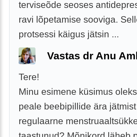
terviseõde seoses antidepre
ravi lõpetamise sooviga. Sel
protsessi käigus jätsin ...
Vastas dr Anu A
Tere!
Minu esimene küsimus oleks
peale beebipillide ära jätmis
regulaarne menstruaaltsükke
taastunud? Mõnikord läheb 