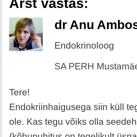
Arst vastas:
dr Anu Ambo
Endokrinoloog
SA PERH Mustamäe
Tere!
Endokriinhaigusega siin küll te
ole. Kas tegu võiks olla seede
(kõhupuhitus on tegelikult üsna