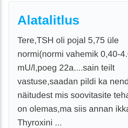
Alatalitlus
Tere,TSH oli pojal 5,75 üle
normi(normi vahemik 0,40-4
mU/l,poeg 22a....sain teilt
vastuse,saadan pildi ka nen
näitudest mis soovitasite te
on olemas,ma siis annan ikk
Thyroxini ...