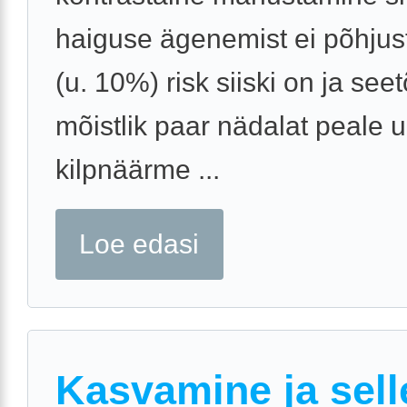
haiguse ägenemist ei põhjus
(u. 10%) risk siiski on ja seet
mõistlik paar nädalat peale u
kilpnäärme ...
Loe edasi
Kasvamine ja sell