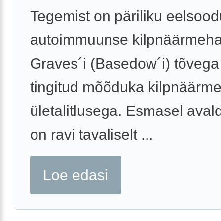
Tegemist on päriliku eelso
autoimmuunse kilpnäärmeha
Graves´i (Basedow´i) tõvega 
tingitud mõõduka kilpnäärm
ületalitlusega. Esmasel aval
on ravi tavaliselt ...
Loe edasi