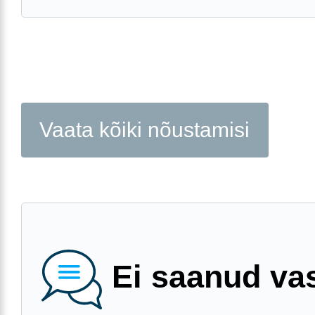
Vaata kõiki nõustamisi
Ei saanud va