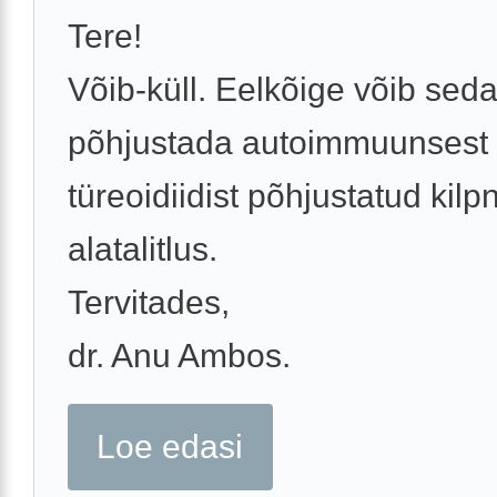
Tere!
Võib-küll. Eelkõige võib sed
põhjustada autoimmuunsest
türeoidiidist põhjustatud kil
alatalitlus.
Tervitades,
dr. Anu Ambos.
Loe edasi