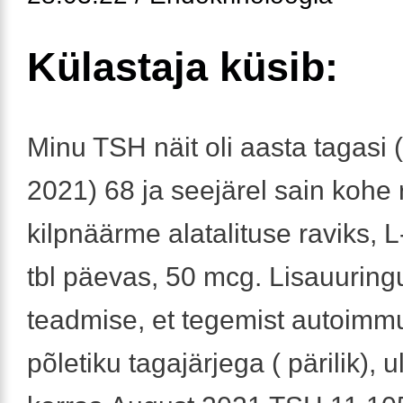
Külastaja küsib:
Minu TSH näit oli aasta tagasi 
2021) 68 ja seejärel sain kohe 
kilpnäärme alatalituse raviks, L
tbl päevas, 50 mcg. Lisauuring
teadmise, et tegemist autoim
põletiku tagajärjega ( pärilik), u