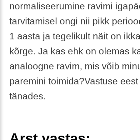
normaliseerumine ravimi igapä
tarvitamisel ongi nii pikk perioo
1 aasta ja tegelikult näit on ikka
kõrge. Ja kas ehk on olemas k
analoogne ravim, mis võib min
paremini toimida?Vastuse eest 
tänades.
Arst vastas: