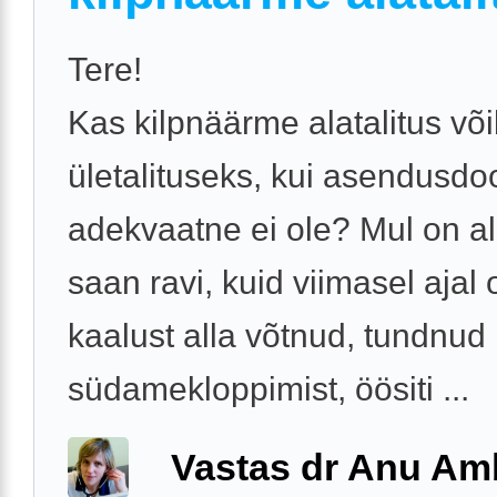
Tere!
Kas kilpnäärme alatalitus võ
ületalituseks, kui asendusdo
adekvaatne ei ole? Mul on ala
saan ravi, kuid viimasel ajal 
kaalust alla võtnud, tundnud
südamekloppimist, öösiti ...
Vastas dr Anu A