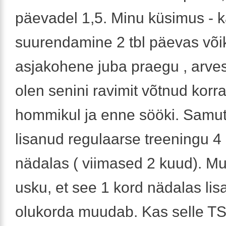
päevadel 1,5. Minu küsimus - k
suurendamine 2 tbl päevas võik
asjakohene juba praegu , arves
olen senini ravimit võtnud korral
hommikul ja enne sööki. Samut
lisanud regulaarse treeningu 4 
nädalas ( viimased 2 kuud). Mul
usku, et see 1 kord nädalas lisa
olukorda muudab. Kas selle T