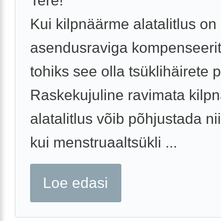
Tere!
Kui kilpnäärme alatalitlus on
asendusraviga kompenseerit
tohiks see olla tsüklihäirete 
Raskekujuline ravimata kilp
alatalitlus võib põhjustada nii
kui menstruaaltsükli ...
Loe edasi