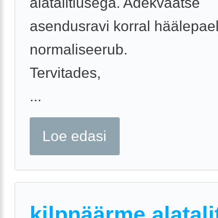
alatalitlusega. Adekvaatse
asendusravi korral häälepael
normaliseerub.
Tervitades,
...
Loe edasi
kilpnäärme alatali