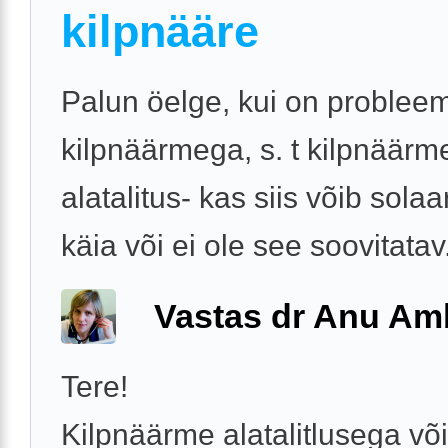
kilpnääre
Palun öelge, kui on problee
kilpnäärmega, s. t kilpnäärm
alatalitus- kas siis võib sola
käia või ei ole see soovitatav
Vastas dr Anu A
Tere!
Kilpnäärme alatalitlusega või