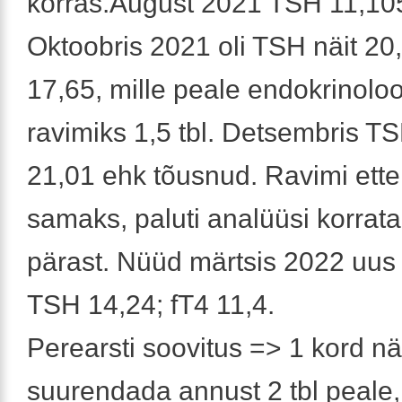
korras.August 2021 TSH 11,105
Oktoobris 2021 oli TSH näit 20,
17,65, mille peale endokrinol
ravimiks 1,5 tbl. Detsembris T
21,01 ehk tõusnud. Ravimi ettek
samaks, paluti analüüsi korrat
pärast. Nüüd märtsis 2022 uus
TSH 14,24; fT4 11,4.
Perearsti soovitus => 1 kord n
suurendada annust 2 tbl peale, 