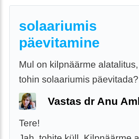
solaariumis
päevitamine
Mul on kilpnäärme alatalitus
tohin solaariumis päevitada?
Vastas dr Anu A
Tere!
Jah, tohite küll. Kilpnäärme a