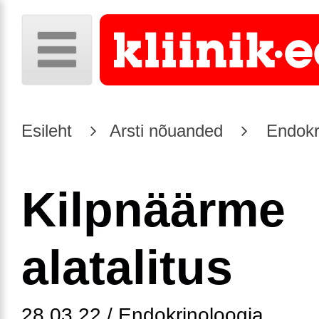
Esileht
Arsti nõuanded
Endokr
Kilpnäärme
alatalitus
28.03.22 / Endokrinoloogia