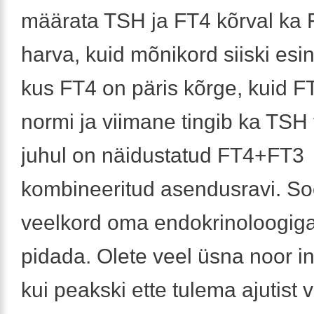
määrata TSH ja FT4 kõrval ka F
harva, kuid mõnikord siiski esi
kus FT4 on päris kõrge, kuid FT
normi ja viimane tingib ka TSH 
juhul on näidustatud FT4+FT3
kombineeritud asendusravi. So
veelkord oma endokrinoloogig
pidada. Olete veel üsna noor i
kui peakski ette tulema ajutist 