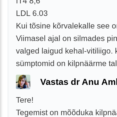
fT4 8,6
LDL 6.03
Kui tõsine kõrvalekalle see 
Viimasel ajal on silmades pi
valged laigud kehal-vitiliigo.
sümptomid on kilpnäärme tali
Vastas dr Anu A
Tere!
Tegemist on mõõduka kilpn