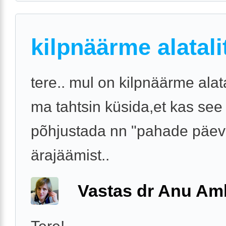
kilpnäärme alatali
tere.. mul on kilpnäärme alata
ma tahtsin küsida,et kas see
põhjustada nn "pahade päe
ärajäämist..
Vastas dr Anu A