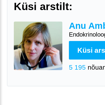
Küsi arstilt:
Anu Am
Endokrinoloo
Küsi arst
5 195
nõuan