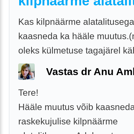
kilpnäärme alatali
Kas kilpnäärme alatalitusega
kaasneda ka hääle muutus.
oleks külmetuse tagajärel kä
Vastas dr Anu A
Tere!
Hääle muutus võib kaasned
raskekujulise kilpnäärme