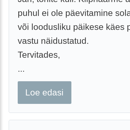
puhul ei ole päevitamine sol
või loodusliku päikese käes
vastu näidustatud.
Tervitades,
...
Loe edasi