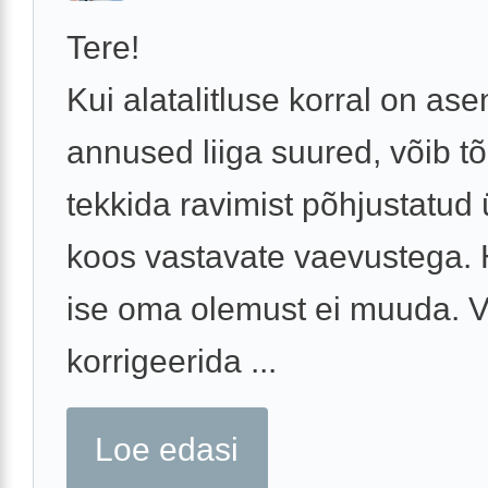
Tere!
Kui alatalitluse korral on as
annused liiga suured, võib t
tekkida ravimist põhjustatud ü
koos vastavate vaevustega.
ise oma olemust ei muuda. V
korrigeerida ...
Loe edasi