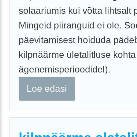
solaariumis kui võtta lihtsalt 
Mingeid piiranguid ei ole. So
päevitamisest hoiduda päde
kilpnäärme ületalitluse kohta
ägenemisperioodidel).
Loe edasi