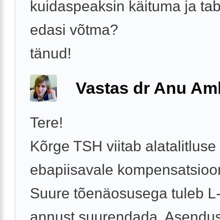
kuidaspeaksin käituma ja tab
edasi võtma?
tänud!
Vastas dr Anu A
Tere!
Kõrge TSH viitab alatalitluse
ebapiisavale kompensatsioon
Suure tõenäosusega tuleb L-t
annust suurendada. Asendus