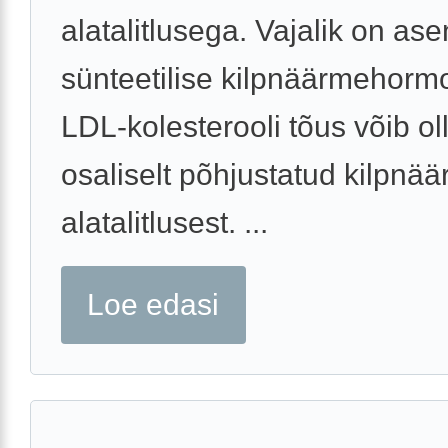
alatalitlusega. Vajalik on as
sünteetilise kilpnäärmehorm
LDL-kolesterooli tõus võib ol
osaliselt põhjustatud kilpnä
alatalitlusest. ...
Loe edasi