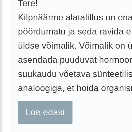
Tere!
Kilpnäärme alatalitlus on en
pöördumatu ja seda ravida ei
üldse võimalik. Võimalik on 
asendada puuduvat hormoon
suukaudu võetava sünteetili
analoogiga, et hoida organism
Loe edasi