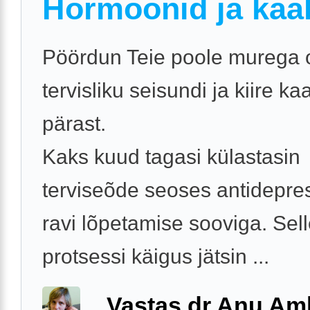
Hormoonid ja kaa
Pöördun Teie poole murega
tervisliku seisundi ja kiire k
pärast.
Kaks kuud tagasi külastasin
terviseõde seoses antidepre
ravi lõpetamise sooviga. Sel
protsessi käigus jätsin ...
Vastas dr Anu A