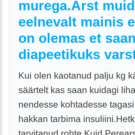
murega.Arst muid
eelnevalt mainis e
on olemas et saa
diapeetikuks varst
Kui olen kaotanud palju kg kä
säärtelt kas saan kuidagi li
nendesse kohtadesse tagasi
hakkan tarbima insuliini.Hetk
tarvitanud rohte.Kuid Perears