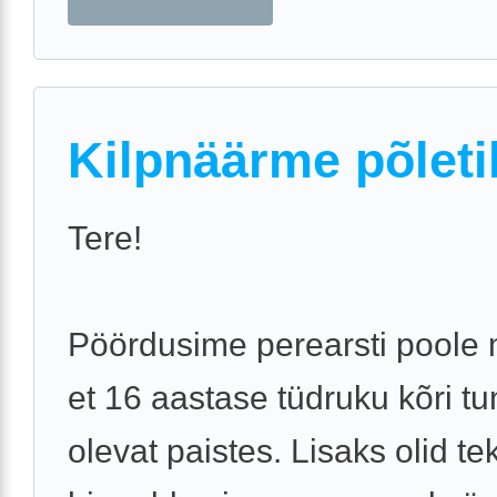
Kilpnäärme põleti
Tere!
Pöördusime perearsti poole
et 16 aastase tüdruku kõri t
olevat paistes. Lisaks olid te