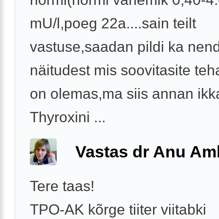
mU/l,poeg 22a....sain teilt
vastuse,saadan pildi ka nen
näitudest mis soovitasite te
on olemas,ma siis annan ikk
Thyroxini ...
Vastas dr Anu A
Tere taas!
TPO-AK kõrge tiiter viitabki