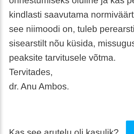
õnnestumiseks oluline ja kas p
kindlasti saavutama normiväärt
see niimoodi on, tuleb perearsti
sisearstilt nõu küsida, missug
peaksite tarvitusele võtma.
Tervitades,
dr. Anu Ambos.
Kas see arutelu oli kasulik?