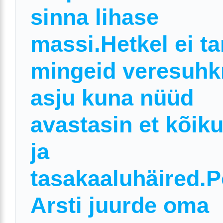
sinna lihase
massi.Hetkel ei ta
mingeid veresuhk
asju kuna nüüd
avastasin et kõik
ja
tasakaaluhäired.
Arsti juurde oma