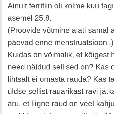
Ainult ferritiin oli kolme kuu ta
asemel 25.8.
(Proovide võtmine alati samal 
päevad enne menstruatsiooni.)
Kuidas on võimalik, et kõigest 
need näidud sellised on? Kas 
lihtsalt ei omasta rauda? Kas ta
üldse sellist rauarikast ravi jät
aru, et liigne raud on veel kahj