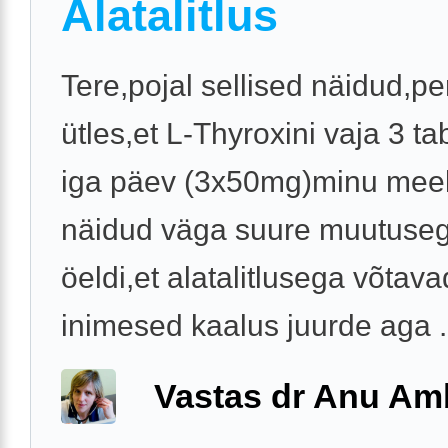
Alatalitlus
Tere,pojal sellised näidud,pe
ütles,et L-Thyroxini vaja 3 tab
iga päev (3x50mg)minu meel
näidud väga suure muutuseg
öeldi,et alatalitlusega võtava
inimesed kaalus juurde aga .
Vastas dr Anu A