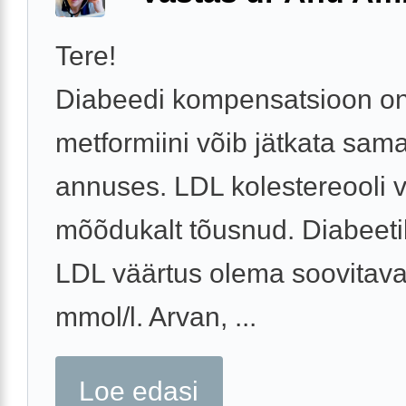
Tere!
Diabeedi kompensatsioon on
metformiini võib jätkata sam
annuses. LDL kolestereooli 
mõõdukalt tõusnud. Diabeeti
LDL väärtus olema soovitaval
mmol/l. Arvan, ...
Loe edasi