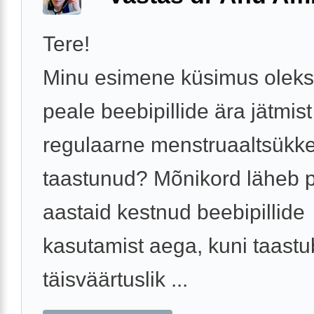
Tere!
Minu esimene küsimus oleks
peale beebipillide ära jätmis
regulaarne menstruaaltsükke
taastunud? Mõnikord läheb 
aastaid kestnud beebipillide
kasutamist aega, kuni taastu
täisväärtuslik ...