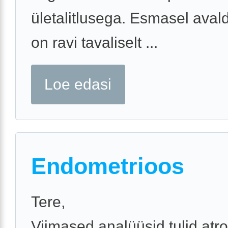
ületalitlusega. Esmasel aval
on ravi tavaliselt ...
Loe edasi
Endometrioos
Tere,
Viimased analüüsid tulid,atro