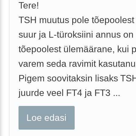
Tere!
TSH muutus pole tõepoolest 
suur ja L-türoksiini annus on
tõepoolest ülemäärane, kui 
varem seda ravimit kasutanud
Pigem soovitaksin lisaks TSH
juurde veel FT4 ja FT3 ...
Loe edasi