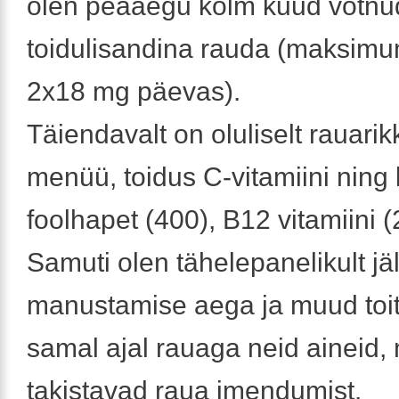
olen peaaegu kolm kuud võtnu
toidulisandina rauda (maksim
2x18 mg päevas).
Täiendavalt on oluliselt rauari
menüü, toidus C-vitamiini ning 
foolhapet (400), B12 vitamiini (
Samuti olen tähelepanelikult jä
manustamise aega ja muud toitu
samal ajal rauaga neid aineid,
takistavad raua imendumist.