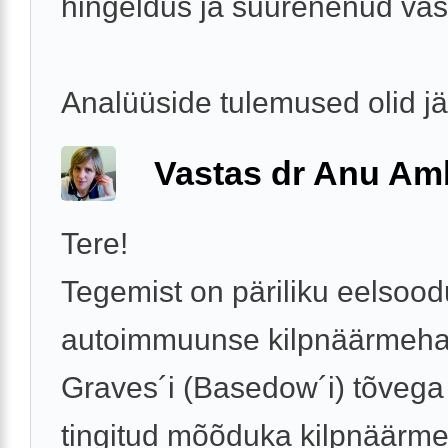
hingeldus ja suurenenud vä
Analüüside tulemused olid j
Vastas dr Anu A
Tere!
Tegemist on päriliku eelso
autoimmuunse kilpnäärmeha
Graves´i (Basedow´i) tõvega 
tingitud mõõduka kilpnäärm