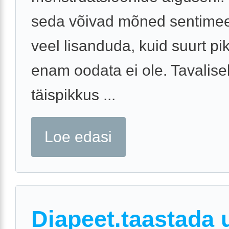
seda võivad mõned sentimeet
veel lisanduda, kuid suurt p
enam oodata ei ole. Tavalisel
täispikkus ...
Loe edasi
Diapeet.taastada 