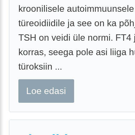
kroonilisele autoimmuunsele
türeoidiidile ja see on ka põh
TSH on veidi üle normi. FT4 
korras, seega pole asi liiga hu
türoksiin ...
Loe edasi