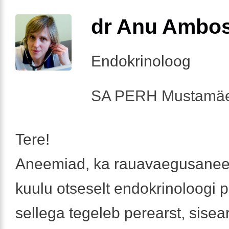
dr Anu Ambo
Endokrinoloog
SA PERH Mustamäe
Tere!
Aneemiad, ka rauavaegusanee
kuulu otseselt endokrinoloogi 
sellega tegeleb perearst, sisear