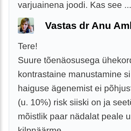
varjuainena joodi. Kas see ..
Vastas dr Anu A
Tere!
Suure tõenäosusega ühekor
kontrastaine manustamine si
haiguse ägenemist ei põhjus
(u. 10%) risk siiski on ja seet
mõistlik paar nädalat peale u
kilpnäärme ...