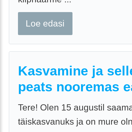
Loe edasi
Kasvamine ja sell
peats nooremas e
Tere! Olen 15 augustil saam
täiskasvanuks ja on mure ol