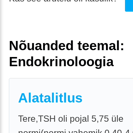
Nõuanded teemal:
Endokrinoloogia
Alatalitlus
Tere,TSH oli pojal 5,75 üle
normi(normi vahemik 0,40-4