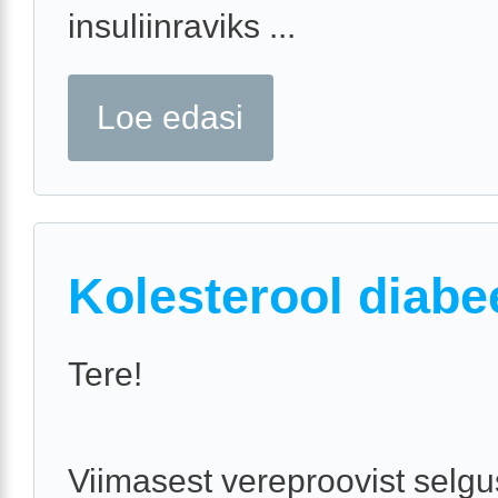
insuliinraviks ...
Loe edasi
Kolesterool diabe
Tere!
Viimasest vereproovist selgu