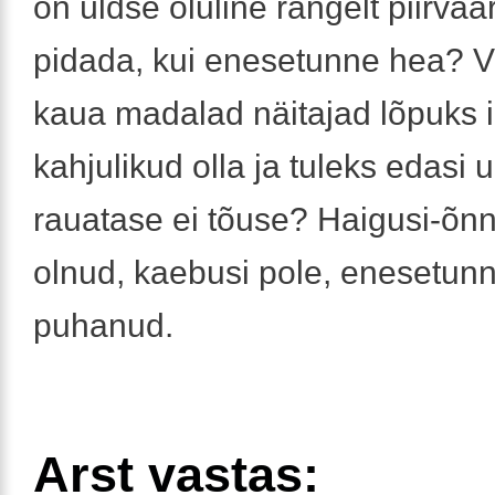
on üldse oluline rangelt piirvää
pidada, kui enesetunne hea? V
kaua madalad näitajad lõpuks 
kahjulikud olla ja tuleks edasi 
rauatase ei tõuse? Haigusi-õnn
olnud, kaebusi pole, enesetunn
puhanud.
Arst vastas: