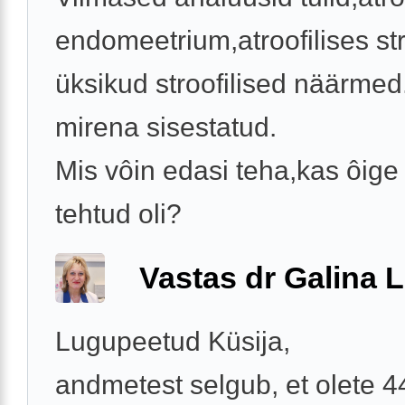
endomeetrium,atroofilises s
üksikud stroofilised näärmed.
mirena sisestatud.
Mis vôin edasi teha,kas ôige 
tehtud oli?
Vastas dr Galina L
Lugupeetud Küsija,
andmetest selgub, et olete 