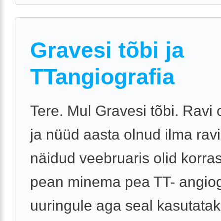
Gravesi tõbi ja
TTangiografia
Tere. Mul Gravesi tõbi. Ravi 
ja nüüd aasta olnud ilma ravi
näidud veebruaris olid korra
pean minema pea TT- angiog
uuringule aga seal kasutata