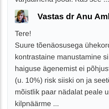
Vastas dr Anu A
Tere!
Suure tõenäosusega ühekor
kontrastaine manustamine si
haiguse ägenemist ei põhjus
(u. 10%) risk siiski on ja seet
mõistlik paar nädalat peale u
kilpnäärme ...