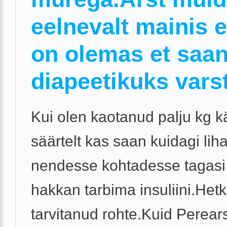
eelnevalt mainis e
on olemas et saa
diapeetikuks varst
Kui olen kaotanud palju kg kä
säärtelt kas saan kuidagi li
nendesse kohtadesse tagasi
hakkan tarbima insuliini.Hetk
tarvitanud rohte.Kuid Perears