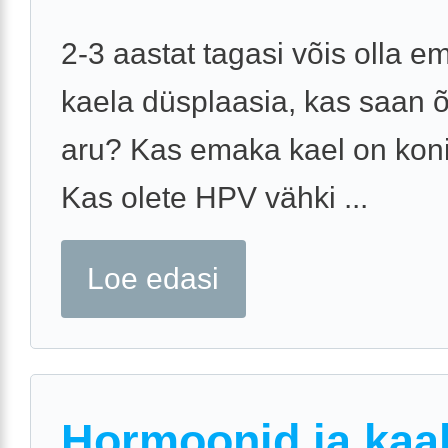
2-3 aastat tagasi võis olla e
kaela düsplaasia, kas saan õ
aru? Kas emaka kael on koni
Kas olete HPV vähki ...
Loe edasi
Hormoonid ja kaa