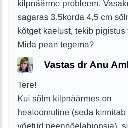
kilpnäärme probleem. Vasak
sagaras 3.5korda 4,5 cm sõlm
kõtget kaelust, tekib pigistus
Mida pean tegema?
Vastas dr Anu A
Tere!
Kui sõlm kilpnäärmes on
healoomuline (seda kinnitab
võetud peennõelabiopsia), si