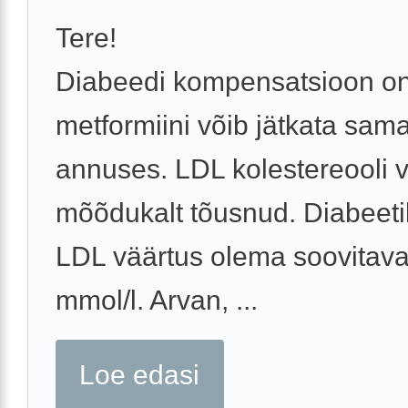
Tere!
Diabeedi kompensatsioon on
metformiini võib jätkata sam
annuses. LDL kolestereooli 
mõõdukalt tõusnud. Diabeeti
LDL väärtus olema soovitaval
mmol/l. Arvan, ...
Loe edasi