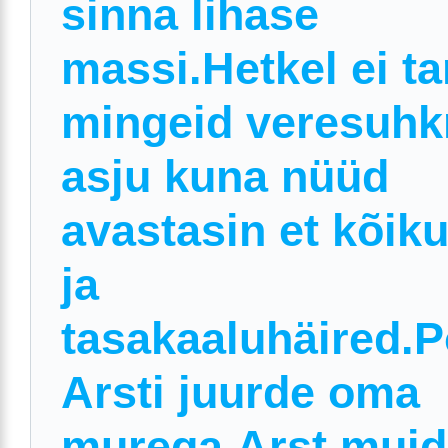
sinna lihase
massi.Hetkel ei ta
mingeid veresuhk
asju kuna nüüd
avastasin et kõik
ja
tasakaaluhäired.
Arsti juurde oma
murega.Arst muid