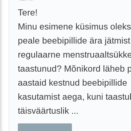
Tere!
Minu esimene küsimus oleks
peale beebipillide ära jätmis
regulaarne menstruaaltsükke
taastunud? Mõnikord läheb 
aastaid kestnud beebipillide
kasutamist aega, kuni taastu
täisväärtuslik ...