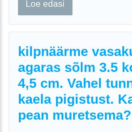
Loe edasi
kilpnäärme vasak
agaras sõlm 3.5 k
4,5 cm. Vahel tun
kaela pigistust. K
pean muretsema?