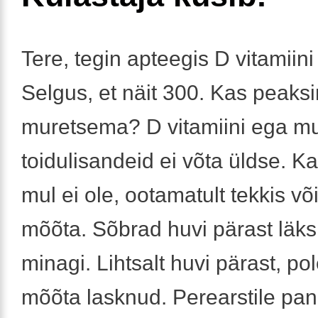
Tere, tegin apteegis D vitamiini k
Selgus, et näit 300. Kas peaksi
muretsema? D vitamiini ega m
toidulisandeid ei võta üldse. K
mul ei ole, ootamatult tekkis v
mõõta. Sõbrad huvi pärast läksi
minagi. Lihtsalt huvi pärast, po
mõõta lasknud. Perearstile pan