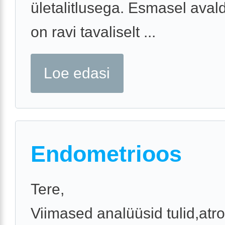
ületalitlusega. Esmasel aval
on ravi tavaliselt ...
Loe edasi
Endometrioos
Tere,
Viimased analüüsid tulid,atro