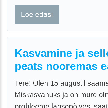
Loe edasi
Kasvamine ja sell
peats nooremas e
Tere! Olen 15 augustil saam
täiskasvanuks ja on mure ol
probleeme lapsepõlvest saat