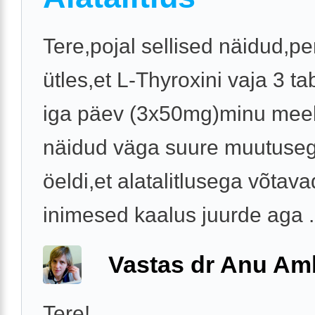
Tere,pojal sellised näidud,pe
ütles,et L-Thyroxini vaja 3 tab
iga päev (3x50mg)minu meel
näidud väga suure muutuseg
öeldi,et alatalitlusega võtava
inimesed kaalus juurde aga .
Vastas dr Anu A
Tere!