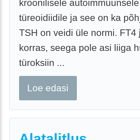
kroonilisele autoimmuunsele
türeoidiidile ja see on ka põh
TSH on veidi üle normi. FT4 
korras, seega pole asi liiga hu
türoksiin ...
Loe edasi
Alatalitlus