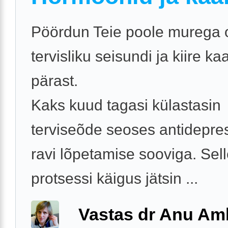
Pöördun Teie poole murega
tervisliku seisundi ja kiire k
pärast.
Kaks kuud tagasi külastasin
terviseõde seoses antidepre
ravi lõpetamise sooviga. Sel
protsessi käigus jätsin ...
Vastas dr Anu A