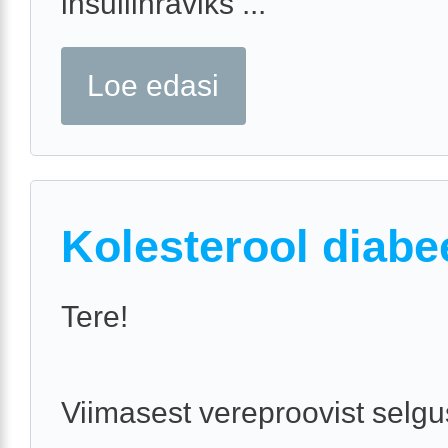
insuliinraviks ...
Loe edasi
Kolesterool diabe
Tere!
Viimasest vereproovist selgu