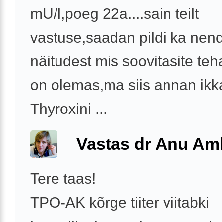
mU/l,poeg 22a....sain teilt
vastuse,saadan pildi ka nen
näitudest mis soovitasite te
on olemas,ma siis annan ikk
Thyroxini ...
Vastas dr Anu A
Tere taas!
TPO-AK kõrge tiiter viitabki