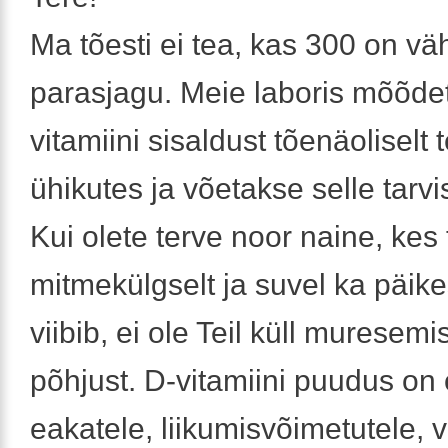
Ma tõesti ei tea, kas 300 on väh
parasjagu. Meie laboris mõõde
vitamiini sisaldust tõenäoliselt 
ühikutes ja võetakse selle tarvi
Kui olete terve noor naine, kes 
mitmekülgselt ja suvel ka päik
viibib, ei ole Teil küll muresem
põhjust. D-vitamiini puudus on 
eakatele, liikumisvõimetutele, v