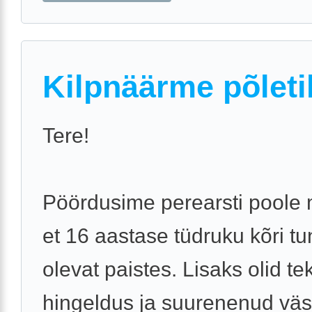
Kilpnäärme põleti
Tere!
Pöördusime perearsti poole
et 16 aastase tüdruku kõri t
olevat paistes. Lisaks olid te
hingeldus ja suurenenud vä