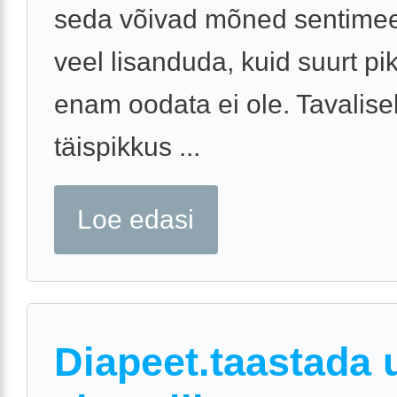
seda võivad mõned sentimeet
veel lisanduda, kuid suurt p
enam oodata ei ole. Tavalisel
täispikkus ...
Loe edasi
Diapeet.taastada 