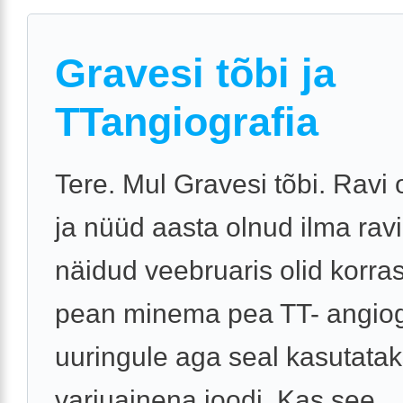
Gravesi tõbi ja
TTangiografia
Tere. Mul Gravesi tõbi. Ravi 
ja nüüd aasta olnud ilma ravi
näidud veebruaris olid korra
pean minema pea TT- angiog
uuringule aga seal kasutata
varjuainena joodi. Kas see ..