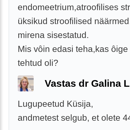
endomeetrium,atroofilises s
üksikud stroofilised näärmed.
mirena sisestatud.
Mis vôin edasi teha,kas ôige 
tehtud oli?
Vastas dr Galina L
Lugupeetud Küsija,
andmetest selgub, et olete 