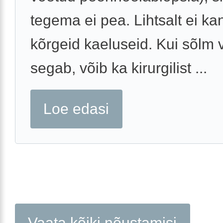
tegema ei pea. Lihtsalt ei ka
kõrgeid kaeluseid. Kui sõlm
segab, võib ka kirurgilist ...
Loe edasi
Vaata kõiki nõustamisi