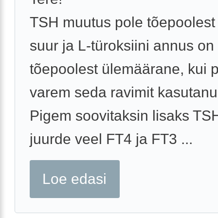
TSH muutus pole tõepoolest 
suur ja L-türoksiini annus on
tõepoolest ülemäärane, kui 
varem seda ravimit kasutanud
Pigem soovitaksin lisaks TSH
juurde veel FT4 ja FT3 ...
Loe edasi