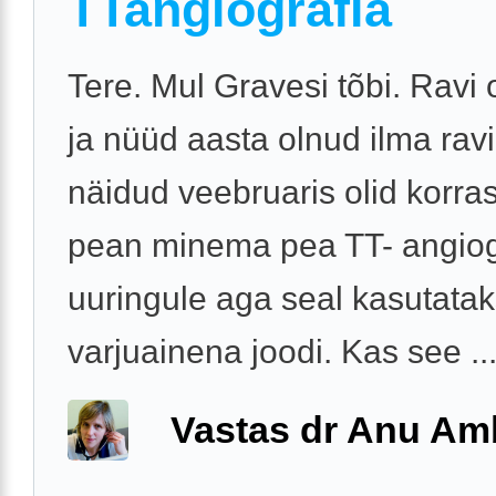
TTangiografia
Tere. Mul Gravesi tõbi. Ravi 
ja nüüd aasta olnud ilma ravi
näidud veebruaris olid korra
pean minema pea TT- angiog
uuringule aga seal kasutata
varjuainena joodi. Kas see ..
Vastas dr Anu A