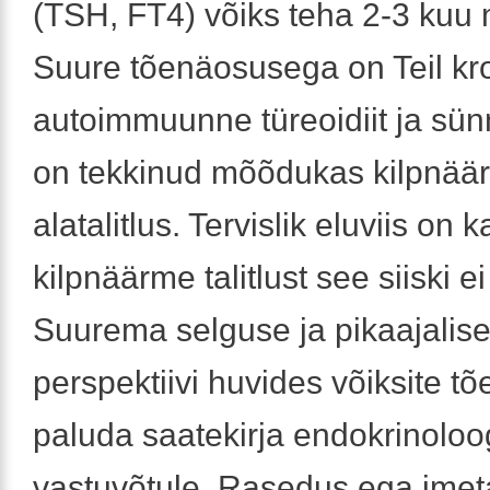
(TSH, FT4) võiks teha 2-3 kuu
Suure tõenäosusega on Teil kro
autoimmuunne türeoidiit ja sünn
on tekkinud mõõdukas kilpnää
alatalitlus. Tervislik eluviis on k
kilpnäärme talitlust see siiski e
Suurema selguse ja pikaajalis
perspektiivi huvides võiksite tõ
paluda saatekirja endokrinoloo
vastuvõtule. Rasedus ega imet