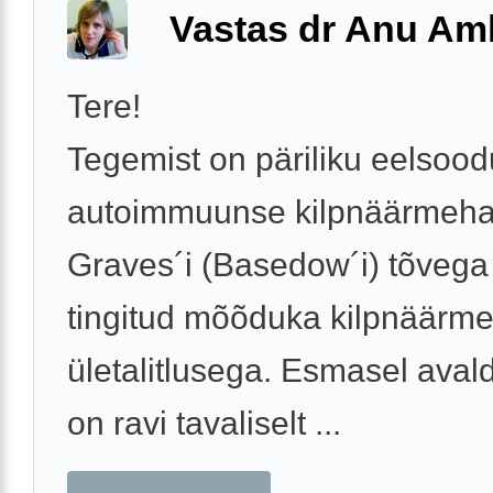
Vastas dr Anu A
Tere!
Tegemist on päriliku eelso
autoimmuunse kilpnäärmeha
Graves´i (Basedow´i) tõvega 
tingitud mõõduka kilpnäärm
ületalitlusega. Esmasel aval
on ravi tavaliselt ...