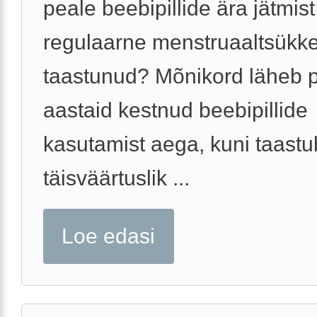
peale beebipillide ära jätmis
regulaarne menstruaaltsükke
taastunud? Mõnikord läheb 
aastaid kestnud beebipillide
kasutamist aega, kuni taastu
täisväärtuslik ...
Loe edasi