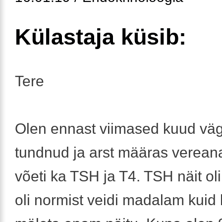
Külastaja küsib:
Tere
Olen ennast viimased kuud väg
tundnud ja arst määras vereana
võeti ka TSH ja T4. TSH näit oli
oli normist veidi madalam kuid 