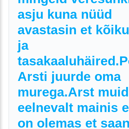
asju kuna nüüd
avastasin et kõik
ja
tasakaaluhäired.
Arsti juurde oma
murega.Arst muid
eelnevalt mainis e
on olemas et saa