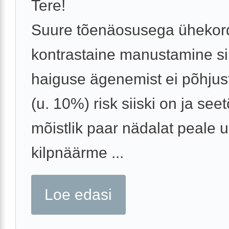
Tere!
Suure tõenäosusega ühekor
kontrastaine manustamine si
haiguse ägenemist ei põhjus
(u. 10%) risk siiski on ja seet
mõistlik paar nädalat peale u
kilpnäärme ...
Loe edasi