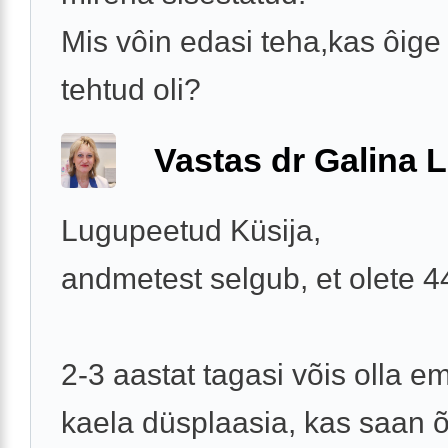
Mis vôin edasi teha,kas ôige 
tehtud oli?
Vastas dr Galina L
Lugupeetud Küsija,
andmetest selgub, et olete 
2-3 aastat tagasi võis olla e
kaela düsplaasia, kas saan õ