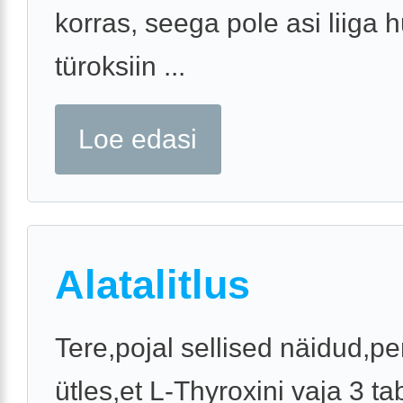
korras, seega pole asi liiga hu
türoksiin ...
Loe edasi
Alatalitlus
Tere,pojal sellised näidud,pe
ütles,et L-Thyroxini vaja 3 tab