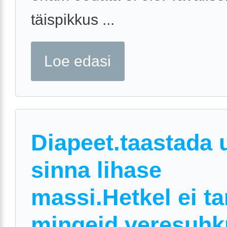
täispikkus ...
Loe edasi
Diapeet.taastada 
sinna lihase
massi.Hetkel ei ta
mingeid veresuhk