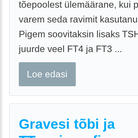
tõepoolest ülemäärane, kui 
varem seda ravimit kasutanud
Pigem soovitaksin lisaks TSH
juurde veel FT4 ja FT3 ...
Loe edasi
Gravesi tõbi ja