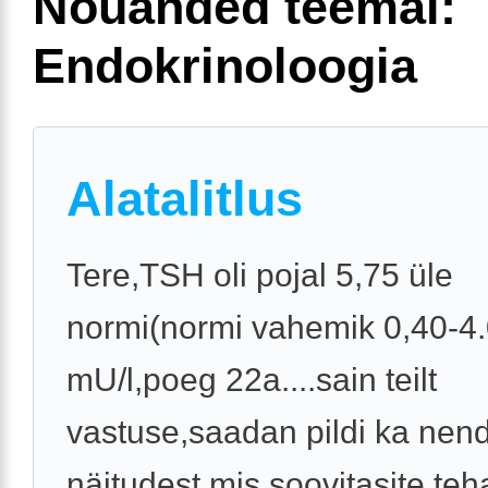
Nõuanded teemal:
Endokrinoloogia
Alatalitlus
Tere,TSH oli pojal 5,75 üle
normi(normi vahemik 0,40-4
mU/l,poeg 22a....sain teilt
vastuse,saadan pildi ka nen
näitudest mis soovitasite te