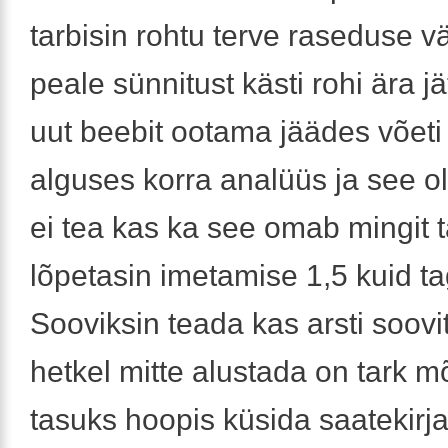
tarbisin rohtu terve raseduse v
peale sünnitust kästi rohi ära j
uut beebit ootama jäädes võeti
alguses korra analüüs ja see ol
ei tea kas ka see omab mingit t
lõpetasin imetamise 1,5 kuid ta
Sooviksin teada kas arsti soovit
hetkel mitte alustada on tark 
tasuks hoopis küsida saatekirj