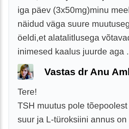
iga päev (3x50mg)minu meel
näidud väga suure muutuseg
öeldi,et alatalitlusega võtava
inimesed kaalus juurde aga .
Vastas dr Anu A
Tere!
TSH muutus pole tõepoolest 
suur ja L-türoksiini annus on