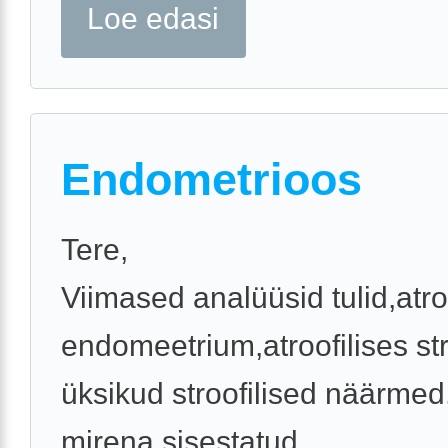
Loe edasi
Endometrioos
Tere,
Viimased analüüsid tulid,atro
endomeetrium,atroofilises s
üksikud stroofilised näärmed.
mirena sisestatud.