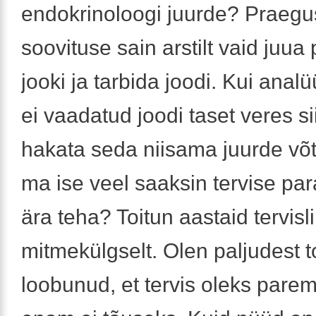
endokrinoloogi juurde? Praeg
soovituse sain arstilt vaid juua 
jooki ja tarbida joodi. Kui analü
ei vaadatud joodi taset veres si
hakata seda niisama juurde võ
ma ise veel saaksin tervise p
ära teha? Toitun aastaid tervisli
mitmekülgselt. Olen paljudest t
loobunud, et tervis oleks parem