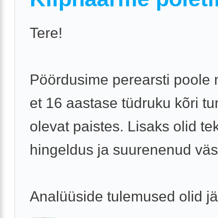
Tere!
Pöördusime perearsti poole
et 16 aastase tüdruku kõri t
olevat paistes. Lisaks olid te
hingeldus ja suurenenud vä
Analüüside tulemused olid j