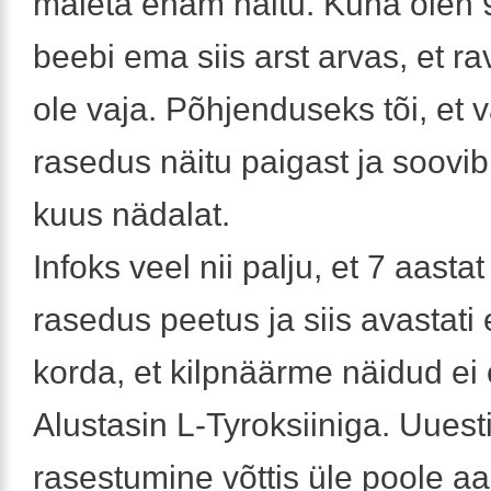
mäleta enam näitu. Kuna olen
beebi ema siis arst arvas, et rav
ole vaja. Põhjenduseks tõi, et v
rasedus näitu paigast ja soovi
kuus nädalat.
Infoks veel nii palju, et 7 aasta
rasedus peetus ja siis avastati
korda, et kilpnäärme näidud ei 
Alustasin L-Tyroksiiniga. Uuest
rasestumine võttis üle poole aas