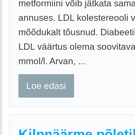
metformiini võib jätkata sam
annuses. LDL kolestereooli 
mõõdukalt tõusnud. Diabeeti
LDL väärtus olema soovitaval
mmol/l. Arvan, ...
Loe edasi
Kilpnäärme põleti