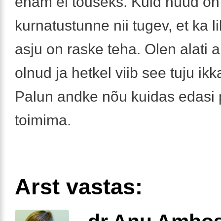
enam ei tõuseks. Kuid nüüd on
kurnatustunne nii tugev, et ka 
asju on raske teha. Olen alati a
olnud ja hetkel viib see tuju ikk
Palun andke nõu kuidas edasi
toimima.
Arst vastas: