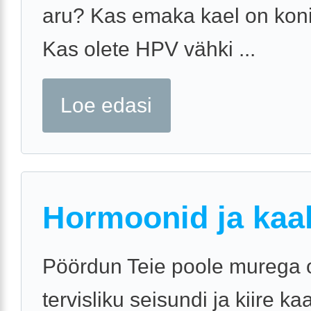
aru? Kas emaka kael on koni
Kas olete HPV vähki ...
Loe edasi
Hormoonid ja kaa
Pöördun Teie poole murega
tervisliku seisundi ja kiire k