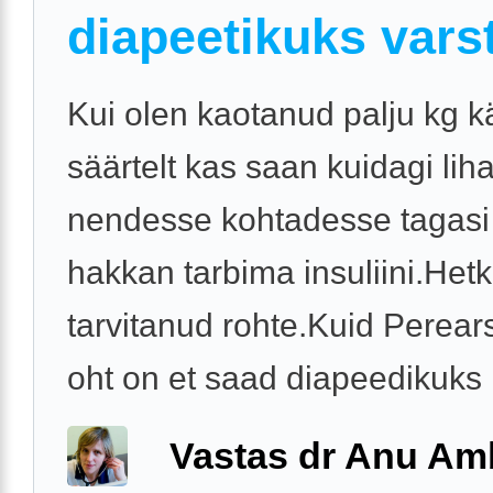
diapeetikuks varst
Kui olen kaotanud palju kg kä
säärtelt kas saan kuidagi li
nendesse kohtadesse tagasi
hakkan tarbima insuliini.Hetk
tarvitanud rohte.Kuid Perears
oht on et saad diapeedikuks .
Vastas dr Anu A