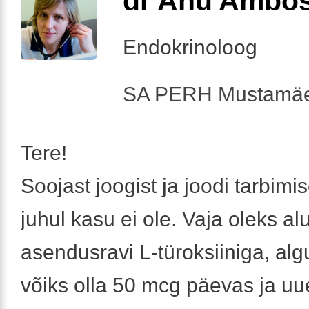
dr Anu Ambo
Endokrinoloog
SA PERH Mustamäe
Tere!
Soojast joogist ja joodi tarbimi
juhul kasu ei ole. Vaja oleks al
asendusravi L-türoksiiniga, al
võiks olla 50 mcg päevas ja uu