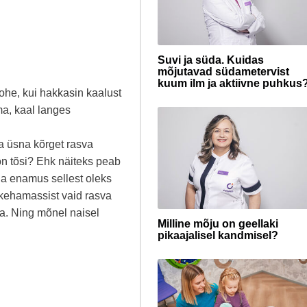
Suvi ja süda. Kuidas
mõjutavad südametervist
kuum ilm ja aktiivne puhkus
ohe, kui hakkasin kaalust
ma, kaal langes
ja üsna kõrget rasva
on tõsi? Ehk näiteks peab
ega enamus sellest oleks
 kehamassist vaid rasva
ma. Ning mõnel naisel
Milline mõju on geellaki
pikaajalisel kandmisel?