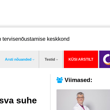
im tervisenõustamise keskkond
Arsti nõuanded
Testid
KÜSI ARSTILT
Viimased:
asva suhe