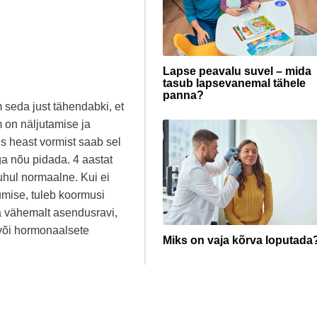
Lapse peavalu suvel – mida
tasub lapsevanemal tähele
panna?
 seda just tähendabki, et
m on näljutamise ja
is heast vormist saab sel
a nõu pidada. 4 aastat
uhul normaalne. Kui ei
umise, tuleb koormusi
ma vähemalt asendusravi,
svõi hormonaalsete
Miks on vaja kõrva loputada