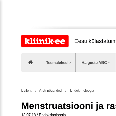
Eesti külastatu
Teemalehed
Haiguste ABC
Esileht
Arsti nõuanded
Endokrinoloogia
Menstruatsiooni ja r
13.07.18 / Endokrinoloogia