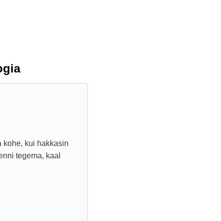
ogia
a kohe, kui hakkasin
renni tegema, kaal