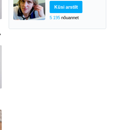
Küsi arstilt
5 195
nõuannet
?