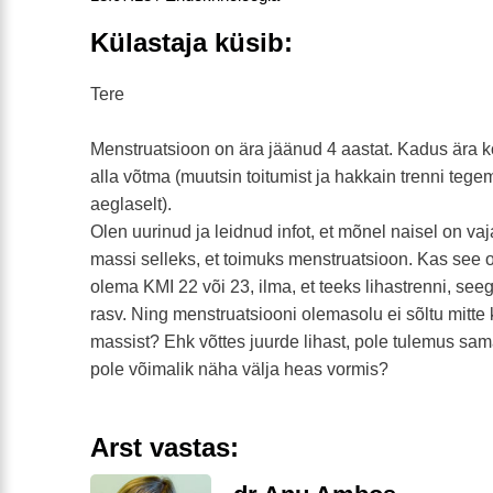
Külastaja küsib:
Tere
Menstruatsioon on ära jäänud 4 aastat. Kadus ära k
alla võtma (muutsin toitumist ja hakkain trenni tege
aeglaselt).
Olen uurinud ja leidnud infot, et mõnel naisel on va
massi selleks, et toimuks menstruatsioon. Kas see 
olema KMI 22 või 23, ilma, et teeks lihastrenni, se
rasv. Ning menstruatsiooni olemasolu ei sõltu mitte
massist? Ehk võttes juurde lihast, pole tulemus sa
pole võimalik näha välja heas vormis?
Arst vastas: