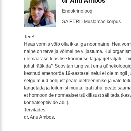
dr Anu Ambos
Endokrinoloog
SA PERH Mustamäe korpus
Tere!
Heas vormis võib olla ikka iga noor naine. Hea vorm
naine on terve ja võimeline viljastuma. Kui organis
ülemäärase füüsilise koormuse tagajärjel viljatu - m
juhul rääkida? Soovitan tungivalt oma günekoloogig
kestnud amenorröa 19-aastasel neiul ei ole mingil j
selgu muud põhjust peale ületreenimise ja vale toit
langetada ja toitumist muuta. Igal juhul peate saa
et hormoonide normaalset tsüklilisust säilitada (ka
kontratseptiivide abil).
Tervitades,
dr. Anu Ambos.