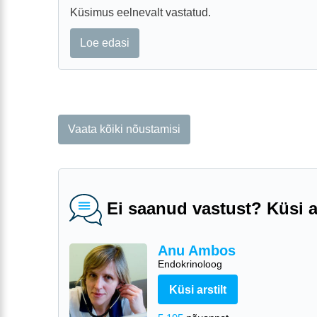
Küsimus eelnevalt vastatud.
Loe edasi
Vaata kõiki nõustamisi
Ei saanud vastust? Küsi ar
Anu Ambos
Endokrinoloog
Küsi arstilt