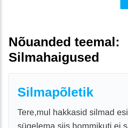
Nõuanded teemal:
Silmahaigused
Silmapõletik
Tere,mul hakkasid silmad es
sügelema siis hommikuti ei 