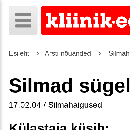
Esileht
Arsti nõuanded
Silmah
Silmad süge
17.02.04 / Silmahaigused
Külastaja küsib: