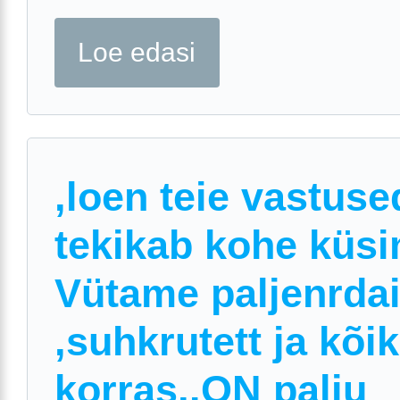
Loe edasi
,loen teie vastuse
tekikab kohe küs
Vütame paljenrdai
,suhkrutett ja kõi
korras,.ON palju