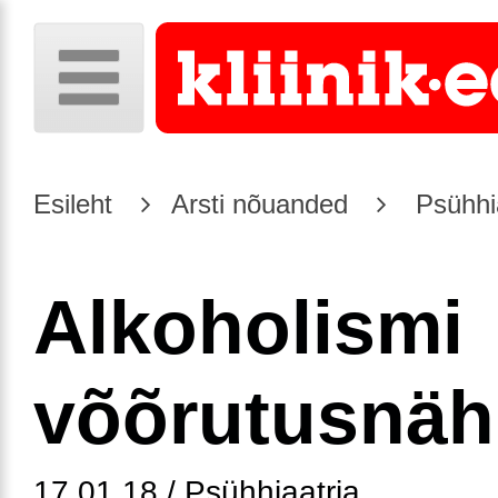
Esileht
Arsti nõuanded
Psühhia
Alkoholismi
võõrutusnä
17.01.18 / Psühhiaatria