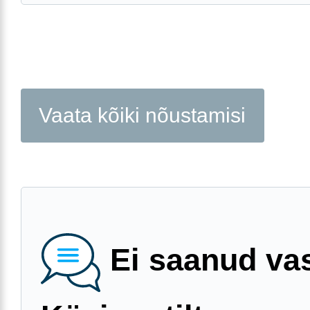
Vaata kõiki nõustamisi
Ei saanud va