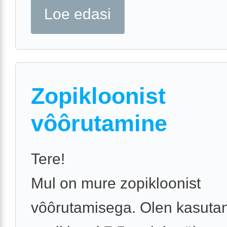
Loe edasi
Zopikloonist
vôôrutamine
Tere!
Mul on mure zopikloonist
vôôrutamisega. Olen kasuta