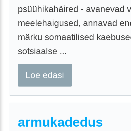
psüühikahäired - avanevad 
meelehaigused, annavad en
märku somaatilised kaebuse
sotsiaalse ...
Loe edasi
armukadedus