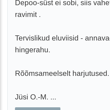
Depoo-süst ei sobi, siis vah
ravimit .
Tervislikud eluviisid - annav
hingerahu.
Rõõmsameelselt harjutused.
Jüsi O.-M. ...