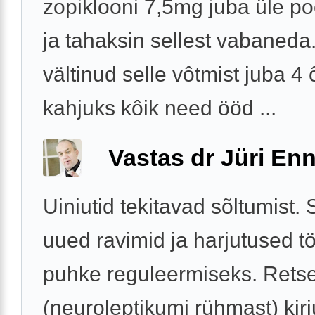
zopiklooni 7,5mg juba üle po
ja tahaksin sellest vabaneda
vältinud selle vôtmist juba 4 
kahjuks kôik need ööd ...
Vastas dr Jüri Enn
Uiniutid tekitavad sõltumist.
uued ravimid ja harjutused tö
puhke reguleermiseks. Retse
(neuroleptikumi rühmast) kir