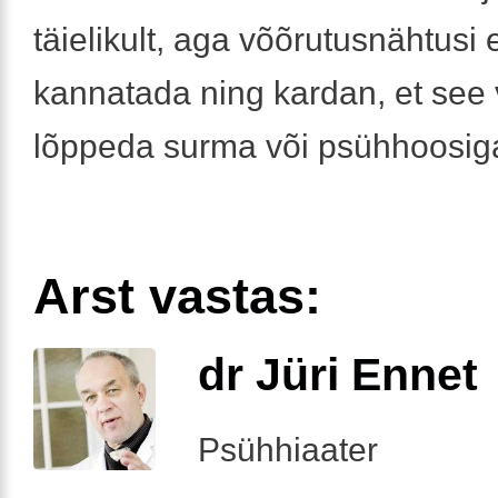
täielikult, aga võõrutusnähtusi 
kannatada ning kardan, et see 
lõppeda surma või psühhoosig
Arst vastas:
dr Jüri Ennet
Psühhiaater