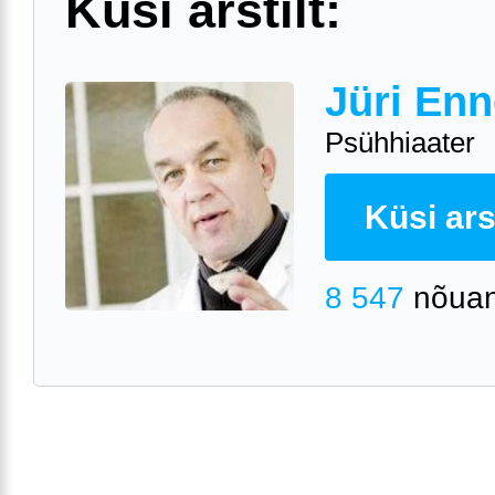
Küsi arstilt:
Jüri Enn
Psühhiaater
Küsi arst
8 547
nõuan