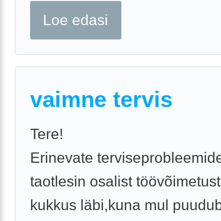
Loe edasi
vaimne tervis
Tere!
Erinevate terviseprobleemide
taotlesin osalist töövõimetus
kukkus läbi,kuna mul puudu