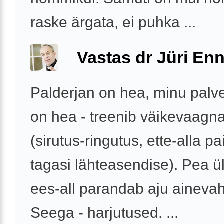
raske ärgata, ei puhka ...
Vastas dr Jüri Enn
Palderjan on hea, minu palv
on hea - treenib väikevaagna
(sirutus-ringutus, ette-alla p
tagasi lähteasendise). Pea ül
ees-all parandab aju ainevah
Seega - harjutused. ...