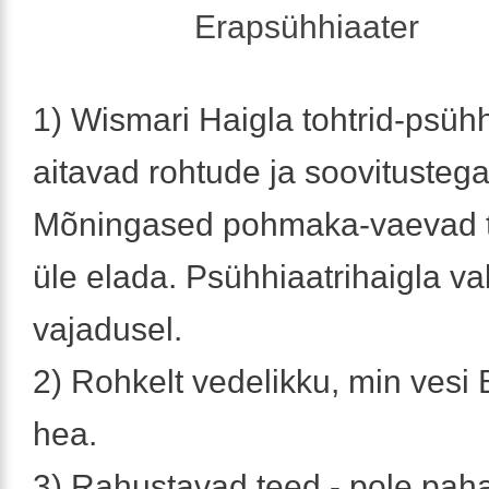
Erapsühhiaater
1) Wismari Haigla tohtrid-psühh
aitavad rohtude ja soovitustega.
Mõningased pohmaka-vaevad t
üle elada. Psühhiaatrihaigla va
vajadusel.
2) Rohkelt vedelikku, min vesi
hea.
3) Rahustavad teed - pole pah