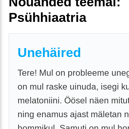
Nõuanded teemal:
Psühhiaatria
Unehäired
Tere! Mul on probleeme uneg
on mul raske uinuda, isegi k
melatoniini. Öösel näen mit
ning enamus ajast mäletan n
hommikul. Samuti on mul h