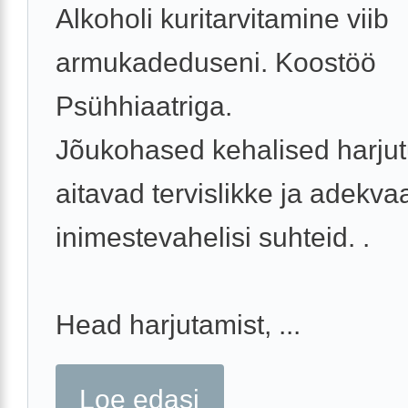
Alkoholi kuritarvitamine viib
armukadeduseni. Koostöö
Psühhiaatriga.
Jõukohased kehalised harju
aitavad tervislikke ja adekva
inimestevahelisi suhteid. .
Head harjutamist, ...
Loe edasi