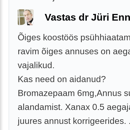
Vastas dr Jüri Enn
Õiges koostöös psühhiaatamis
ravim õiges annuses on aega
vajalikud.
Kas need on aidanud?
Bromazepaam 6mg,Annus su
alandamist. Xanax 0.5 aegajal
juures annust korrigeerides. .