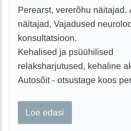
Perearst, vererõhu näitajad.
näitajad, Vajadused neurolo
konsultatsioon.
Kehalised ja psüühilised
relaksharjutused, kehaline ak
Autosõit - otsustage koos per
Loe edasi