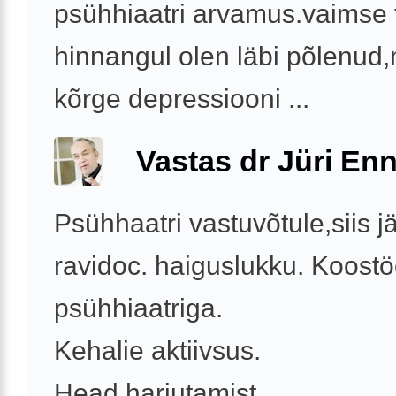
psühhiaatri arvamus.vaimse 
hinnangul olen läbi põlenud
kõrge depressiooni ...
Vastas dr Jüri Enn
Psühhaatri vastuvõtule,siis j
ravidoc. haiguslukku. Koost
psühhiaatriga.
Kehalie aktiivsus.
Head harjutamist.