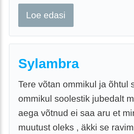
Loe edasi
Sylambra
Tere võtan ommikul ja õhtul 
ommikul soolestik jubedalt m
aega võtnud ei saa aru et mi
muutust oleks , äkki se ravim