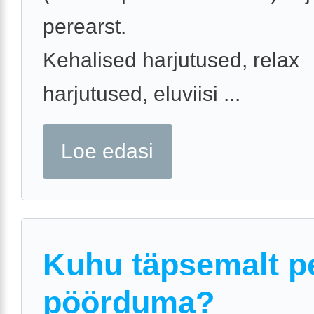
perearst.
Kehalised harjutused, relax
harjutused, eluviisi ...
Loe edasi
Kuhu täpsemalt p
pöörduma?