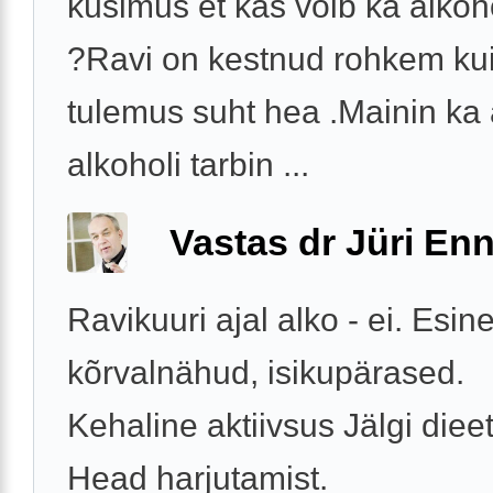
küsimus et kas võib ka alkoho
?Ravi on kestnud rohkem kui
tulemus suht hea .Mainin ka 
alkoholi tarbin ...
Vastas dr Jüri Enn
Ravikuuri ajal alko - ei. Esin
kõrvalnähud, isikupärased.
Kehaline aktiivsus Jälgi dieet
Head harjutamist.