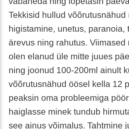
vabaneda ning lõpetasin päeva
Tekkisid hullud võõrutusnähud
higistamine, unetus, paranoia,
ärevus ning rahutus. Viimased 
olen elanud üle mitte juues päe
ning joonud 100-200ml ainult k
võõrutusnähud öösel kella 12 
peaksin oma probleemiga pöör
haiglasse minek tundub hirmut
see ainus võimalus. Tahtmine 