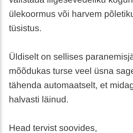
ülekoormus või harvem põletik
tüsistus.
Üldiselt on sellises paranemisj
mõõdukas turse veel üsna sage
tähenda automaatselt, et midag
halvasti läinud.
Head tervist soovides,