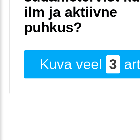
ilm ja aktiivne
puhkus?
Kuva veel
3
art