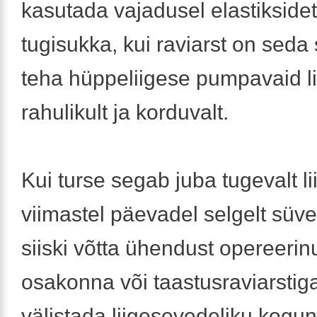
kasutada vajadusel elastiksidet
tugisukka, kui raviarst on seda
teha hüppeliigese pumpavaid li
rahulikult ja korduvalt.
Kui turse segab juba tugevalt li
viimastel päevadel selgelt süv
siiski võtta ühendust opereerin
osakonna või taastusraviarstiga
välistada liigesevedeliku kogu