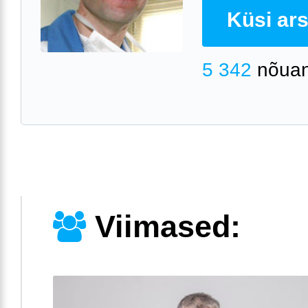
Küsi arst
5 342
nõuan
Viimased: