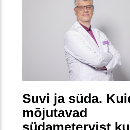
Suvi ja süda. Ku
mõjutavad
südametervist k