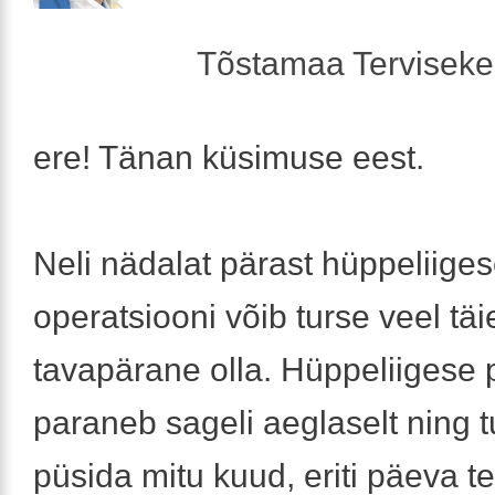
Tõstamaa Tervisek
ere! Tänan küsimuse eest.
Neli nädalat pärast hüppeliiges
operatsiooni võib turse veel täie
tavapärane olla. Hüppeliigese 
paraneb sageli aeglaselt ning t
püsida mitu kuud, eriti päeva t