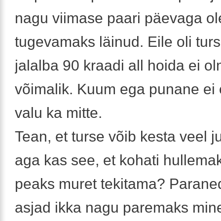
nagu viimase paari päevaga ol
tugevamaks läinud. Eile oli turse
jalalba 90 kraadi all hoida ei o
võimalik. Kuum ega punane ei o
valu ka mitte.
Tean, et turse võib kesta veel 
aga kas see, et kohati hullema
peaks muret tekitama? Parane
asjad ikka nagu paremaks min