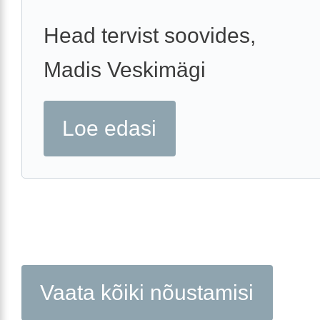
Head tervist soovides,
Madis Veskimägi
Loe edasi
Vaata kõiki nõustamisi