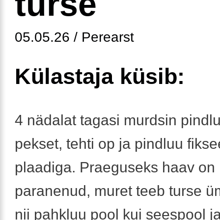
turse
05.05.26 / Perearst
Külastaja küsib:
4 nädalat tagasi murdsin pindlu
pekset, tehti op ja pindluu fiksee
plaadiga. Praeguseks haav on i
paranenud, muret teeb turse üm
nii pahkluu pool kui seespool j