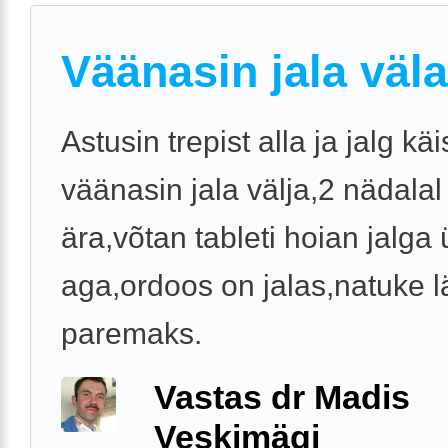
Väänasin jala väla
Astusin trepist alla ja jalg käis
väänasin jala välja,2 nädalal
ära,võtan tableti hoian jalga 
aga,ordoos on jalas,natuke l
paremaks.
Vastas dr Madis
Veskimägi