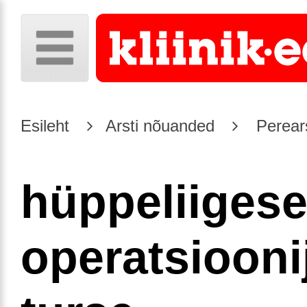
Esileht
Arsti nõuanded
Perear
hüppeliiges
operatsiooni