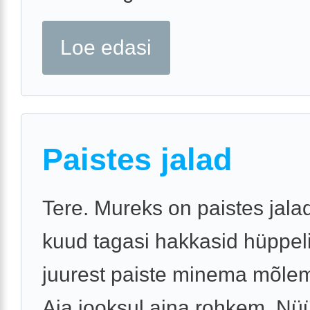
Loe edasi
Paistes jalad
Tere. Mureks on paistes jala
kuud tagasi hakkasid hüppel
juurest paiste minema mõlem
Aja jooksul aina rohkem. Nü