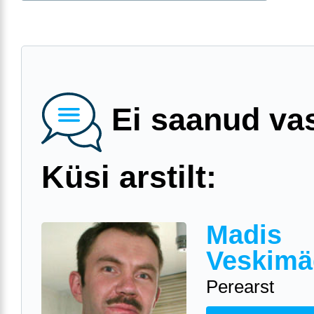
Ei saanud va
Küsi arstilt:
Madis
Veskimä
Perearst