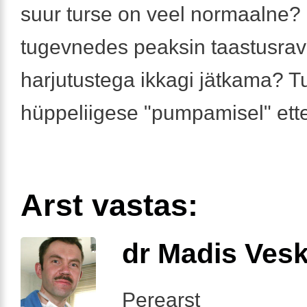
suur turse on veel normaalne?
tugevnedes peaksin taastusrav
harjutustega ikkagi jätkama? T
hüppeliigese "pumpamisel" ett
Arst vastas:
dr Madis Ves
Perearst