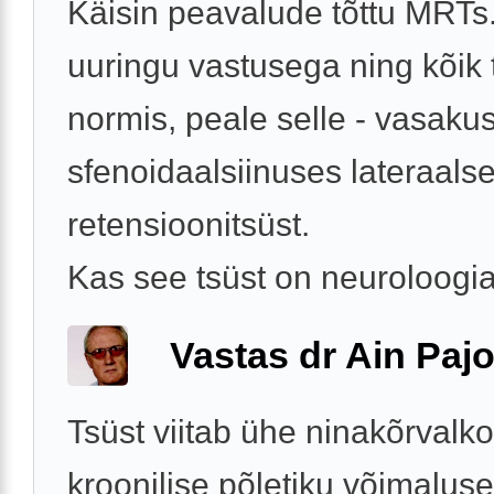
Käisin peavalude tõttu MRTs.
uuringu vastusega ning kõik
normis, peale selle - vasaku
sfenoidaalsiinuses lateraal
retensioonitsüst.
Kas see tsüst on neuroloogia 
Vastas dr Ain Paj
Tsüst viitab ühe ninakõrvalk
kroonilise põletiku võimaluse