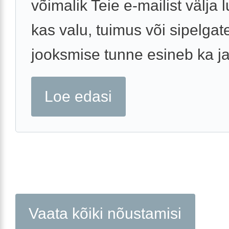
võimalik Teie e-mailist välja 
kas valu, tuimus või sipelgat
jooksmise tunne esineb ka jal
Loe edasi
Vaata kõiki nõustamisi