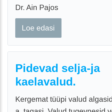
Dr. Ain Pajos
Loe edasi
Pidevad selja-ja
kaelavalud.
Kergemat tüüpi valud algasid
a. tagasi. Valud tugevnesid 