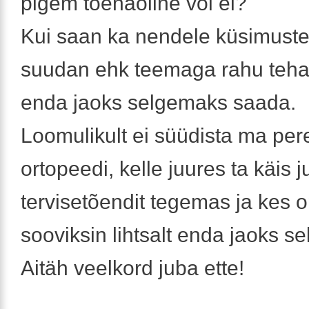
pigem tõenäoline või ei?
Kui saan ka nendele küsimuste
suudan ehk teemaga rahu teha 
enda jaoks selgemaks saada.
Loomulikult ei süüdista ma per
ortopeedi, kelle juures ta käis 
tervisetõendit tegemas ja kes o
sooviksin lihtsalt enda jaoks se
Aitäh veelkord juba ette!