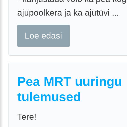
ajupoolkera ja ka ajutüvi ...
Loe edasi
Pea MRT uuringu
tulemused
Tere!