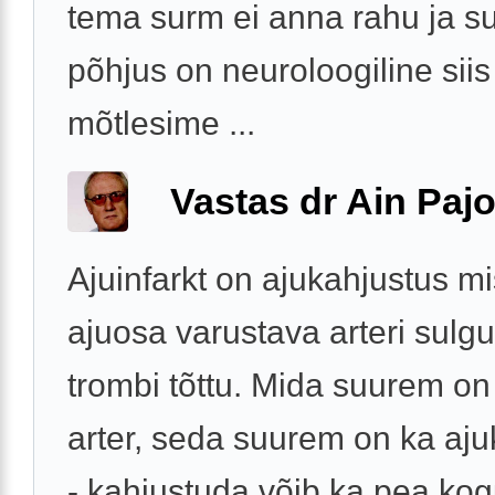
tema surm ei anna rahu ja s
põhjus on neuroloogiline siis
mõtlesime ...
Vastas dr Ain Paj
Ajuinfarkt on ajukahjustus mi
ajuosa varustava arteri sulg
trombi tõttu. Mida suurem o
arter, seda suurem on ka aju
- kahjustuda võib ka pea ko