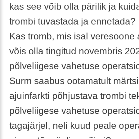
kas see võib olla pärilik ja kuid
trombi tuvastada ja ennetada?
Kas tromb, mis isal veresoone 
võis olla tingitud novembris 2
põlveliigese vahetuse operatsi
Surm saabus ootamatult märtsi
ajuinfarkti põhjustava trombi te
põlveliigese vahetuse operatsi
tagajärjel, neli kuud peale oper