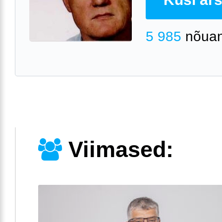
5 985
nõuan
Viimased: