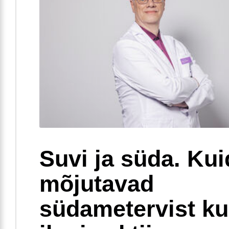
Suvi ja süda. Ku
mõjutavad
südametervist k