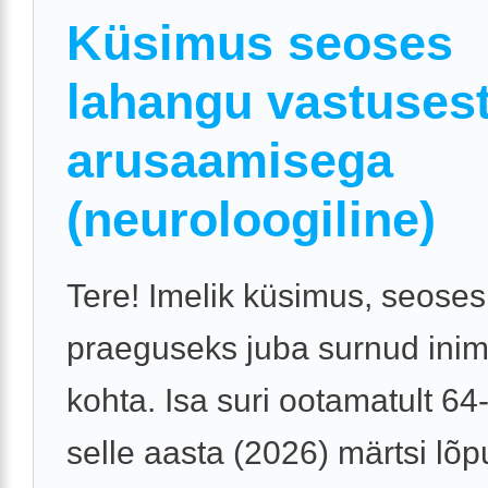
Küsimus seoses
lahangu vastuses
arusaamisega
(neuroloogiline)
Tere! Imelik küsimus, seoses
praeguseks juba surnud ini
kohta. Isa suri ootamatult 64
selle aasta (2026) märtsi lõ