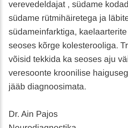
verevedeldajat , südame koda
südame rütmihäiretega ja läbit
südameinfarktiga, kaelaarterite
seoses kõrge kolesterooliga. T
võisid tekkida ka seoses aju vä
veresoonte kroonilise haigusega
jääb diagnoosimata.
Dr. Ain Pajos
Neurodiagnostika