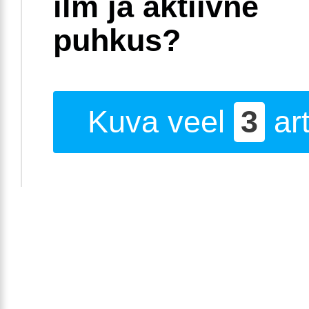
ilm ja aktiivne
puhkus?
Kuva veel
3
art