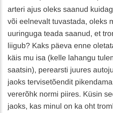
arteri ajus oleks saanud kuida
või eelnevalt tuvastada, oleks 
uuringuga teada saanud, et tr
liigub? Kaks päeva enne oleta
käis mu isa (kelle lahangu tul
saatsin), perearsti juures auto
jaoks tervisetõendit pikendamas, 
vererõhk normi piires. Küsin s
jaoks, kas minul on ka oht trom