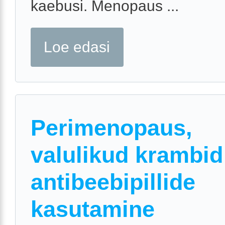
kaebusi. Menopaus ...
Loe edasi
Perimenopaus,
valulikud krambid
antibeebipillide
kasutamine