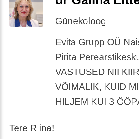
Günekoloog
Evita Grupp OÜ Nais
Pirita Perearstikesk
VASTUSED NII KIIR
VÕIMALIK, KUID M
HILJEM KUI 3 ÖÖ
Tere Riina!