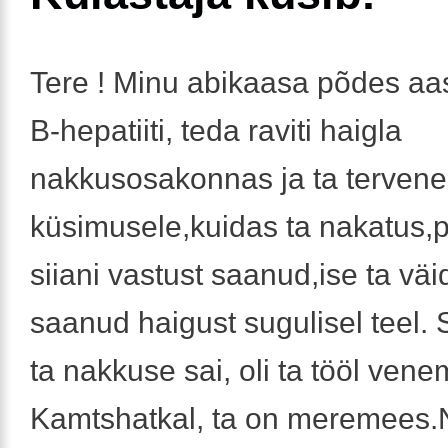
Tere ! Minu abikaasa põdes aas
B-hepatiiti, teda raviti haigla
nakkusosakonnas ja ta tervene
küsimusele,kuidas ta nakatus,
siiani vastust saanud,ise ta väid
saanud haigust sugulisel teel. S
ta nakkuse sai, oli ta tööl vene
Kamtshatkal, ta on meremees.