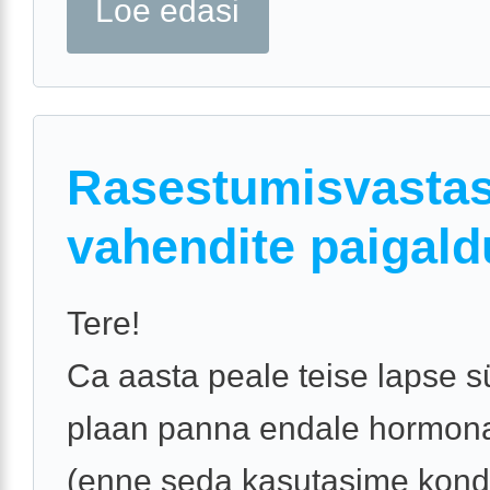
Loe edasi
Rasestumisvastas
vahendite paigald
Tere!
Ca aasta peale teise lapse sü
plaan panna endale hormona
(enne seda kasutasime kond