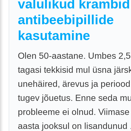
valulikud krambid
antibeebipillide
kasutamine
Olen 50-aastane. Umbes 2,5
tagasi tekkisid mul üsna järs
unehäired, ärevus ja periood
tugev jõuetus. Enne seda mul
probleeme ei olnud. Viimase
aasta jooksul on lisandunud .