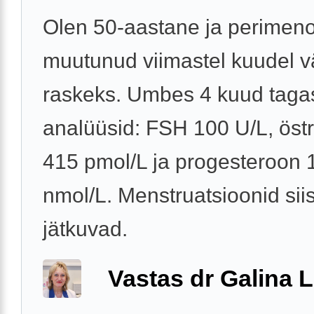
Olen 50-aastane ja perimen
muutunud viimastel kuudel 
raskeks. Umbes 4 kuud tagas
analüüsid: FSH 100 U/L, östr
415 pmol/L ja progesteroon 
nmol/L. Menstruatsioonid siis
jätkuvad.
Vastas dr Galina L