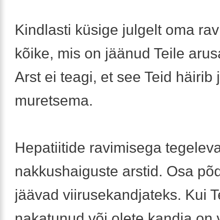
Kindlasti küsige julgelt oma rav
kõike, mis on jäänud Teile aru
Arst ei teagi, et see Teid häirib
muretsema.
Hepatiitide ravimisega tegelev
nakkushaiguste arstid. Osa põ
jäävad viirusekandjateks. Kui T
nakatunud või olete kandja on v