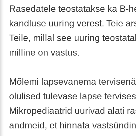
Rasedatele teostatakse ka B-he
kandluse uuring verest. Teie ars
Teile, millal see uuring teostata
milline on vastus.
Mõlemi lapsevanema tervisenäi
olulised tulevase lapse tervises
Mikropediaatrid uurivad alati r
andmeid, et hinnata vastsündinu