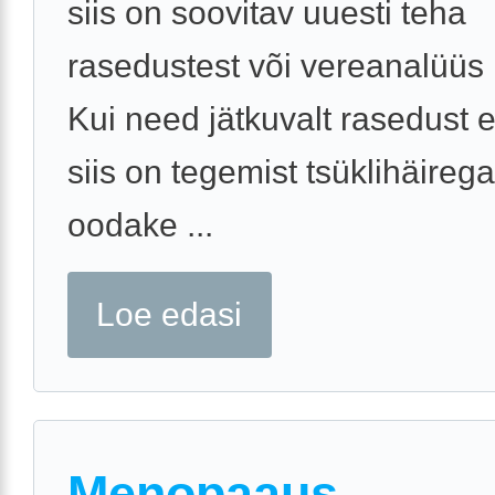
siis on soovitav uuesti teha
rasedustest või vereanalüüs
Kui need jätkuvalt rasedust ei
siis on tegemist tsüklihäirega
oodake ...
Loe edasi
Menopaaus