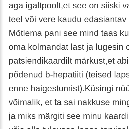
aga igaltpoolt,et see on siiski v
teel või vere kaudu edasiantav
Mõtlema pani see mind taas ku
oma kolmandat last ja lugesin
patsiendikaardilt märkust,et a
põdenud b-hepatiiti (teised lap
enne haigestumist).Küsingi nüü
võimalik, et ta sai nakkuse mingi
ja miks märgiti see minu kaardi