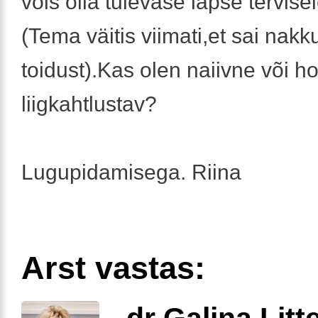
võis olla tulevase lapse tervisel
(Tema väitis viimati,et sai nakk
toidust).Kas olen naiivne või h
liigkahtlustav?
Lugupidamisega. Riina
Arst vastas:
dr Galina Litt