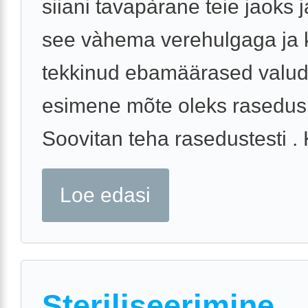
siiani tavapàrane teie jaoks j
see vàhema verehulgaga ja 
tekkinud ebamäärased valud,
esimene mõte oleks rasedus
Soovitan teha rasedustesti . K
Loe edasi
Steriliseerimine