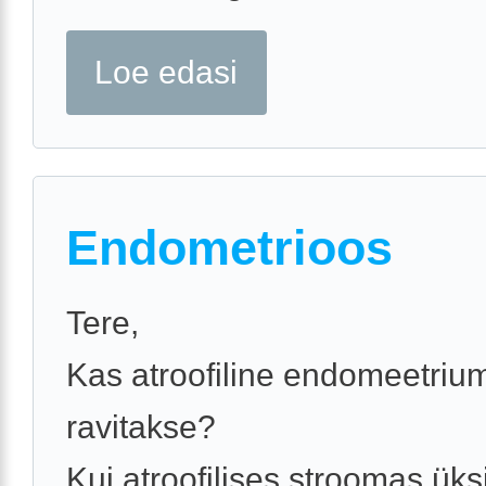
Loe edasi
Endometrioos
Tere,
Kas atroofiline endomeetriu
ravitakse?
Kui atroofilises stroomas üks