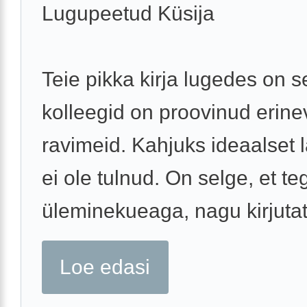
Lugupeetud Küsija
Teie pikka kirja lugedes on s
kolleegid on proovinud erine
ravimeid. Kahjuks ideaalset 
ei ole tulnud. On selge, et t
üleminekueaga, nagu kirjutate
Loe edasi