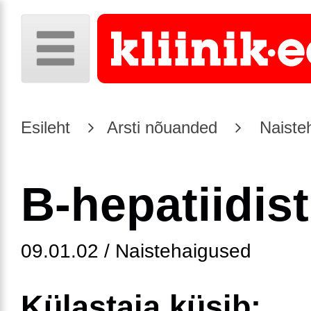
Esileht
Arsti nõuanded
Naiste
B-hepatiidist
09.01.02 / Naistehaigused
Külastaja küsib: