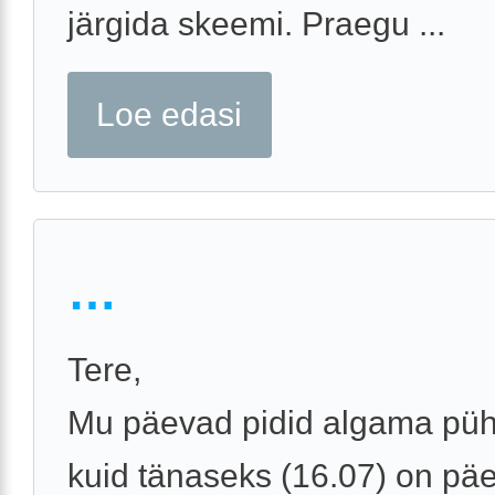
järgida skeemi. Praegu ...
Loe edasi
…
Tere,
Mu päevad pidid algama püh
kuid tänaseks (16.07) on pä