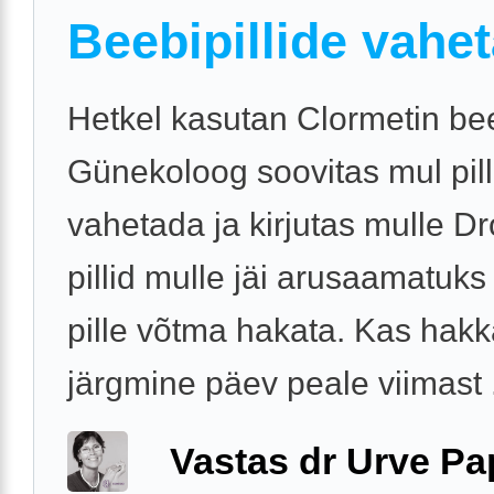
Beebipillide vahe
Hetkel kasutan Clormetin bee
Günekoloog soovitas mul pil
vahetada ja kirjutas mulle Dr
pillid mulle jäi arusaamatuks
pille võtma hakata. Kas hak
järgmine päev peale viimast .
Vastas dr Urve P