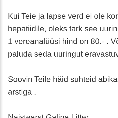
Kui Teie ja lapse verd ei ole kon
hepatiidile, oleks tark see uuri
1 vereanalüüsi hind on 80.- . Võ
paluda seda uuringut eravastuv
Soovin Teile häid suhteid abika
arstiga .
Naistearst Galina Litter