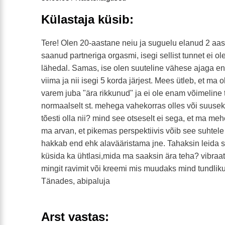
Külastaja küsib:
Tere! Olen 20-aastane neiu ja suguelu elanud 2 aast
saanud partneriga orgasmi, isegi sellist tunnet ei ol
lähedal. Samas, ise olen suuteline vähese ajaga en
viima ja nii isegi 5 korda järjest. Mees ütleb, et ma 
varem juba "ära rikkunud" ja ei ole enam võimeline
normaalselt st. mehega vahekorras olles või suuseks
tõesti olla nii? mind see otseselt ei sega, et ma me
ma arvan, et pikemas perspektiivis võib see suhtele
hakkab end ehk alavääristama jne. Tahaksin leida s
küsida ka ühtlasi,mida ma saaksin ära teha? vibraat
mingit ravimit või kreemi mis muudaks mind tundl
Tänades, abipaluja
Arst vastas: