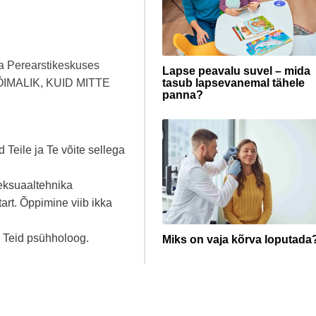
ta Perearstikeskuses
Lapse peavalu suvel – mida
ÕIMALIK, KUID MITTE
tasub lapsevanemal tähele
panna?
 Teile ja Te võite sellega
eksuaaltehnika
art. Õppimine viib ikka
b Teid psühholoog.
Miks on vaja kõrva loputada