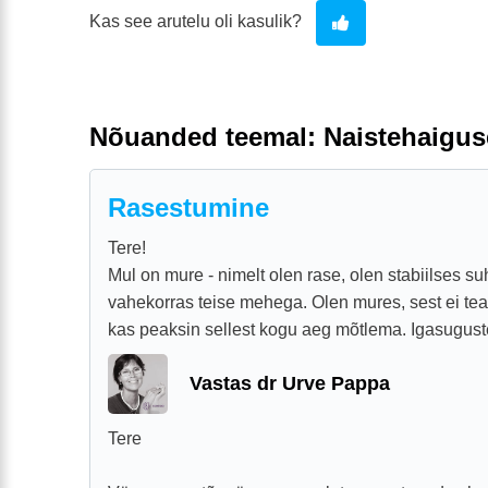
Kas see arutelu oli kasulik?
Nõuanded teemal: Naistehaigu
Rasestumine
Tere!
Mul on mure - nimelt olen rase, olen stabiilses su
vahekorras teise mehega. Olen mures, sest ei tea, 
kas peaksin sellest kogu aeg mõtlema. Igasuguste
Vastas dr Urve Pappa
Tere