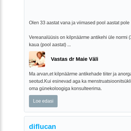
Olen 33 aastat vana ja viimased pool aastat pol
Vereanalüüsis on kilpnäärme antikehi üle normi (
kaua (pool aastat) ...
Vastas dr Maie Väli
Ma arvan,et kilpnäärme antikehade tiiter ja anor
seotud.Kui esinevad aga ka menstruatsioonitsükli 
oma günekoloogiga konsulteerima.
Loe edasi
diflucan