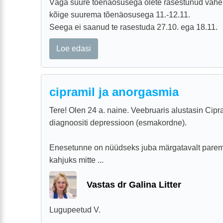
Väga suure tõenäosusega olete rasestunud vahem
kõige suurema tõenäosusega 11.-12.11.
Seega ei saanud te rasestuda 27.10. ega 18.11.
Loe edasi
cipramil ja anorgasmia
Tere! Olen 24 a. naine. Veebruaris alustasin Cipr
diagnoositi depressioon (esmakordne).
Enesetunne on nüüdseks juba märgatavalt parem,
kahjuks mitte ...
Vastas dr Galina Litter
Lugupeetud V.