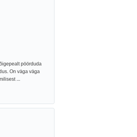
 kõigepealt pöörduda
atlus. On väga väga
lisest ...