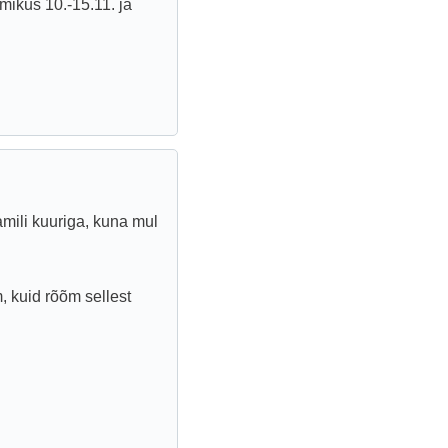
ikus 10.-15.11. ja
amili kuuriga, kuna mul
 kuid rõõm sellest