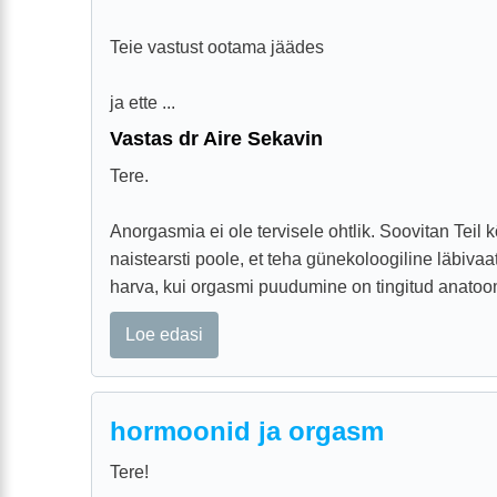
Teie vastust ootama jäädes
ja ette ...
Vastas dr Aire Sekavin
Tere.
Anorgasmia ei ole tervisele ohtlik. Soovitan Teil
naistearsti poole, et teha günekoloogiline läbiva
harva, kui orgasmi puudumine on tingitud anatoomi
Loe edasi
hormoonid ja orgasm
Tere!