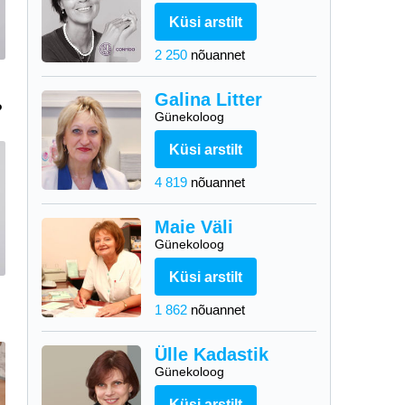
Küsi arstilt
2 250
nõuannet
Galina Litter
?
Günekoloog
Küsi arstilt
4 819
nõuannet
Maie Väli
Günekoloog
Küsi arstilt
1 862
nõuannet
Ülle Kadastik
Günekoloog
Küsi arstilt