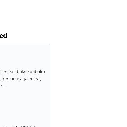
sed
htes, kuid üks kord olin
kes on isa ja ei tea,
 ...