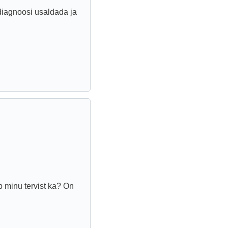
diagnoosi usaldada ja
 minu tervist ka? On