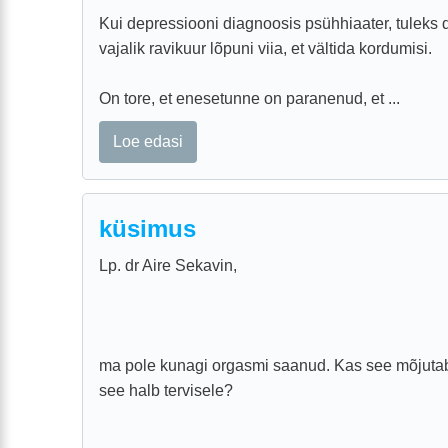
Kui depressiooni diagnoosis psühhiaater, tuleks 
vajalik ravikuur lõpuni viia, et vältida kordumisi.
On tore, et enesetunne on paranenud, et ...
Loe edasi
küsimus
Lp. dr Aire Sekavin,
ma pole kunagi orgasmi saanud. Kas see mõjutab
see halb tervisele?