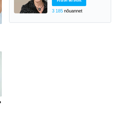
3 185
nõuannet
?