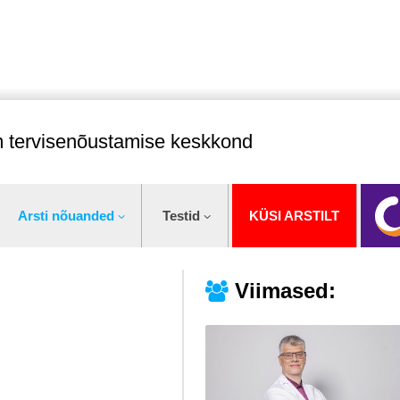
im tervisenõustamise keskkond
Arsti nõuanded
Testid
KÜSI ARSTILT
Viimased: