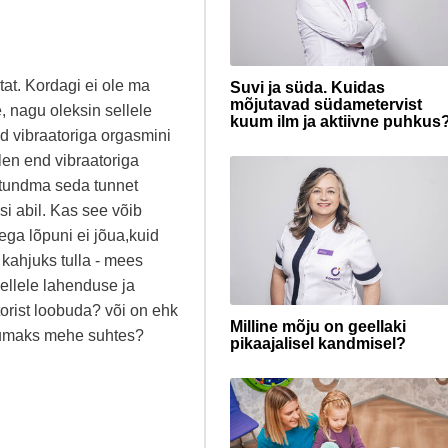
at. Kordagi ei ole ma
Suvi ja süda. Kuidas
mõjutavad südametervist
e, nagu oleksin sellele
kuum ilm ja aktiivne puhkus
d vibraatoriga orgasmini
olen end vibraatoriga
 tundma seda tunnet
i abil. Kas see võib
hega lõpuni ei jõua,kuid
 kahjuks tulla - mees
ellele lahenduse ja
orist loobuda? või on ehk
Milline mõju on geellaki
ikumaks mehe suhtes?
pikaajalisel kandmisel?