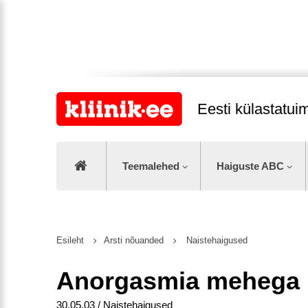
Eesti külastatu
Teemalehed
Haiguste ABC
Esileht
Arsti nõuanded
Naistehaigused
Anorgasmia mehega
30.05.03 / Naistehaigused