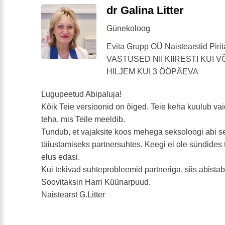
dr Galina Litter
Günekoloog
Evita Grupp OÜ Naistearstid Piri
VASTUSED NII KIIRESTI KUI V
HILJEM KUI 3 ÖÖPÄEVA
Lugupeetud Abipaluja!
Kõik Teie versioonid on õiged. Teie keha kuulub vaid
teha, mis Teile meeldib.
Tundub, et vajaksite koos mehega seksoloogi abi s
täiustamiseks partnersuhtes. Keegi ei ole sündides t
elus edasi.
Kui tekivad suhteprobleemid partneriga, siis abista
Soovitaksin Harri Küünarpuud.
Naistearst G.Litter