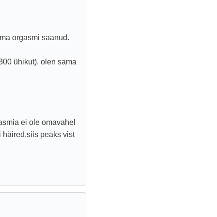
e ma orgasmi saanud.
300 ühikut), olen sama
gasmia ei ole omavahel
häired,siis peaks vist