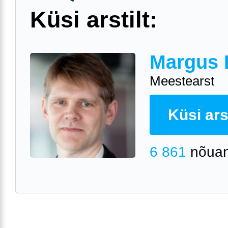
Küsi arstilt:
Margus 
Meestearst
Küsi arst
6 861
nõuan