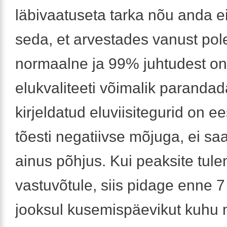
läbivaatuseta tarka nõu anda e
seda, et arvestades vanust pol
normaalne ja 99% juhtudest on
elukvaliteeti võimalik parandad
kirjeldatud eluviisitegurid on 
tõesti negatiivse mõjuga, ei saa
ainus põhjus. Kui peaksite tul
vastuvõtule, siis pidage enne 
jooksul kusemispäevikut kuhu 