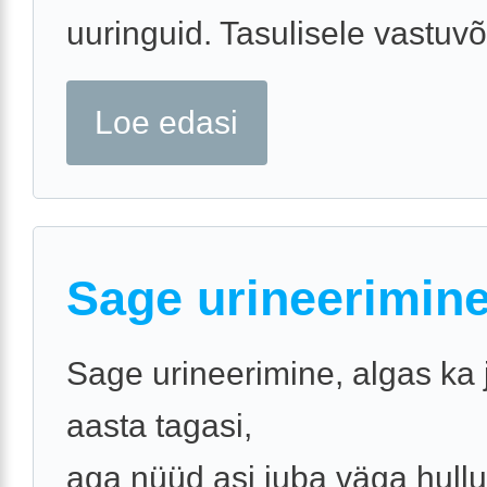
uuringuid. Tasulisele vastuvõt
Loe edasi
Sage urineerimin
Sage urineerimine, algas ka
aasta tagasi,
aga nüüd asi juba väga hullu