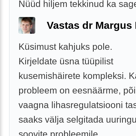
Nüüd hiljem tekkinud ka sage
Vastas dr Margus
Küsimust kahjuks pole.
Kirjeldate üsna tüüpilist
kusemishäirete kompleksi. K
probleem on eesnäärme, põi
vaagna lihasregulatsiooni t
saaks välja selgitada uuring
soovite probleemile ...