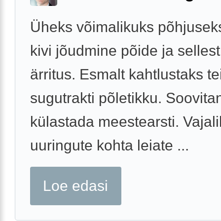
Üheks võimalikuks põhjuseks
kivi jõudmine põide ja selles
ärritus. Esmalt kahtlustaks tei
sugutrakti põletikku. Soovita
külastada meestearsti. Vajal
uuringute kohta leiate ...
Loe edasi