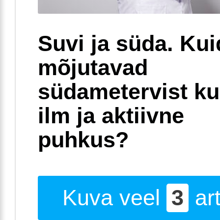
Suvi ja süda. Ku
mõjutavad
südametervist k
ilm ja aktiivne
puhkus?
Kuva veel
3
art