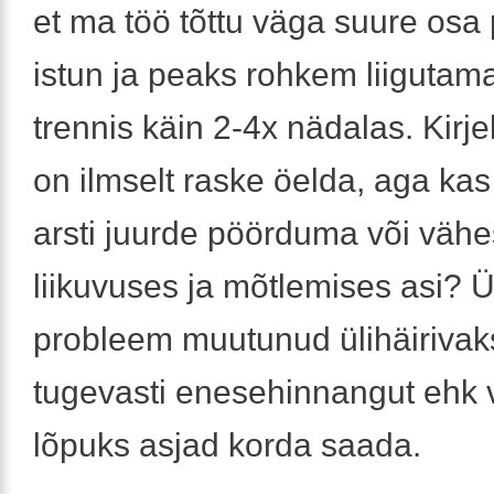
et ma töö tõttu väga suure osa
istun ja peaks rohkem liigutama
trennis käin 2-4x nädalas. Kirj
on ilmselt raske öelda, aga ka
arsti juurde pöörduma või väh
liikuvuses ja mõtlemises asi? Ü
probleem muutunud ülihäirivak
tugevasti enesehinnangut ehk 
lõpuks asjad korda saada.