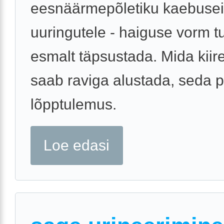
eesnäärmepõletiku kaebusei
uuringutele - haiguse vorm t
esmalt täpsustada. Mida kiir
saab raviga alustada, seda 
lõpptulemus.
Loe edasi