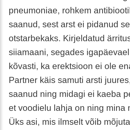
pneumoniae, rohkem antibioot
saanud, sest arst ei pidanud s
otstarbekaks. Kirjeldatud ärrit
siiamaani, segades igapäevael
kõvasti, ka erektsioon ei ole en
Partner käis samuti arsti juures
saanud ning midagi ei kaeba pe
et voodielu lahja on ning mina n
Üks asi, mis ilmselt võib mõjut