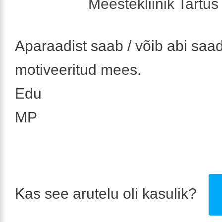
Meestekliinik Tartus 
Aparaadist saab / võib abi saa
motiveeritud mees.
Edu
MP
Kas see arutelu oli kasulik?