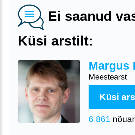
Ei saanud va
Küsi arstilt:
Margus 
Meestearst
Küsi arst
6 861
nõuan