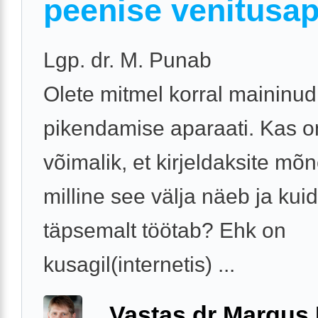
peenise venitusap
Lgp. dr. M. Punab
Olete mitmel korral maininu
pikendamise aparaati. Kas o
võimalik, et kirjeldaksite m
milline see välja näeb ja kui
täpsemalt töötab? Ehk on
kusagil(internetis) ...
Vastas dr Margus