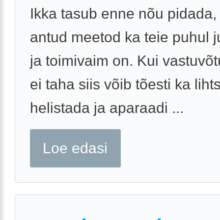
Ikka tasub enne nõu pidada,
antud meetod ka teie puhul j
ja toimivaim on. Kui vastuvõtu
ei taha siis võib tõesti ka lihts
helistada ja aparaadi ...
Loe edasi