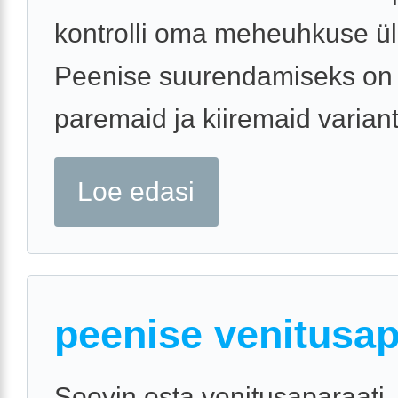
kontrolli oma meheuhkuse ül
Peenise suurendamiseks on k
paremaid ja kiiremaid variante
Loe edasi
peenise venitusap
Soovin osta venitusaparaati.