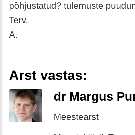
põhjustatud? tulemuste puudu
Terv,
A.
Arst vastas:
dr Margus Pu
Meestearst