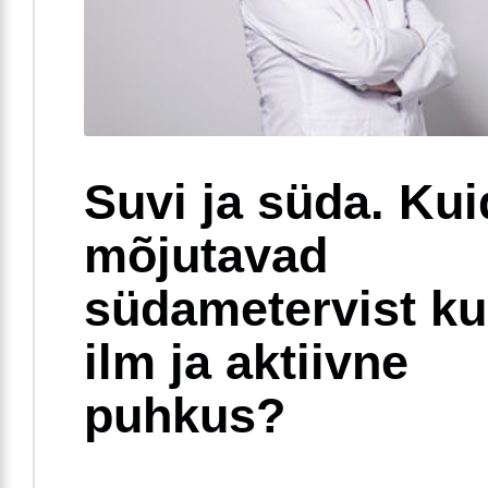
Suvi ja süda. Ku
mõjutavad
südametervist k
ilm ja aktiivne
puhkus?