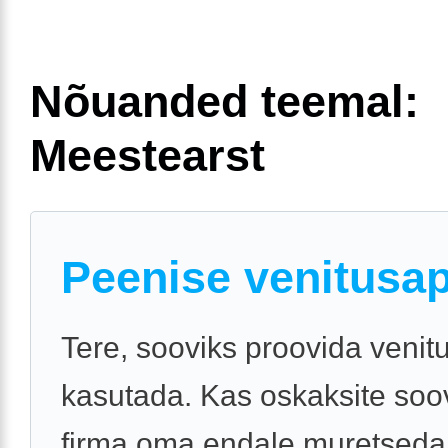
Nõuanded teemal:
Meestearst
Peenise venitusap
Tere, sooviks proovida venit
kasutada. Kas oskaksite soo
firma oma endale muretseda