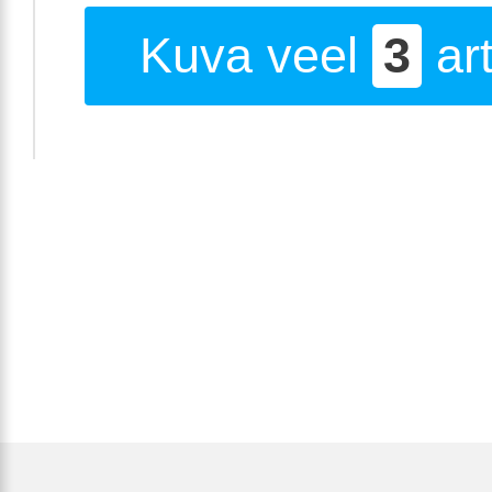
Kuva veel
3
art