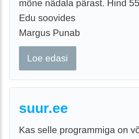
mõne nädala pärast. Hind 5
Edu soovides
Margus Punab
Loe edasi
suur.ee
Kas selle programmiga on võ