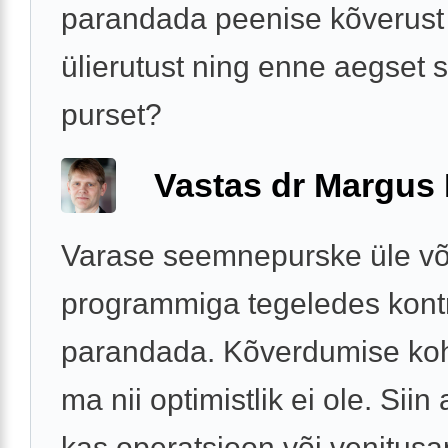
parandada peenise kõverust 
ülierutust ning enne aegset
purset?
Vastas dr Margus
Varase seemnepurske üle või
programmiga tegeledes kontr
parandada. Kõverdumise koh
ma nii optimistlik ei ole. Siin 
kas operatsioon või venitusa