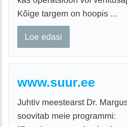
Kõige targem on hoopis ...
Loe edasi
www.suur.ee
Juhtiv meestearst Dr. Margu
soovitab meie programmi: