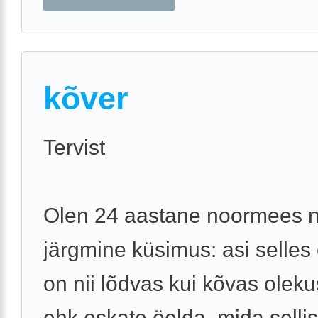
kõver
Tervist
Olen 24 aastane noormees n
järgmine küsimus: asi selles
on nii lõdvas kui kõvas oleku
ehk oskate öelda, mida selli