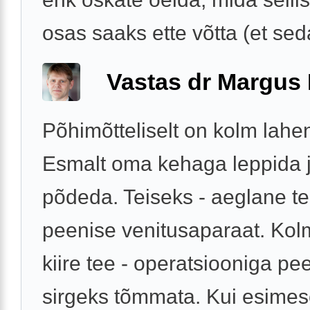
osas saaks ette võtta (et seda
Vastas dr Margus
Põhimõtteliselt on kolm lahe
Esmalt oma kehaga leppida j
põdeda. Teiseks - aeglane te
peenise venitusaparaat. Kol
kiire tee - operatsiooniga pe
sirgeks tõmmata. Kui esimese