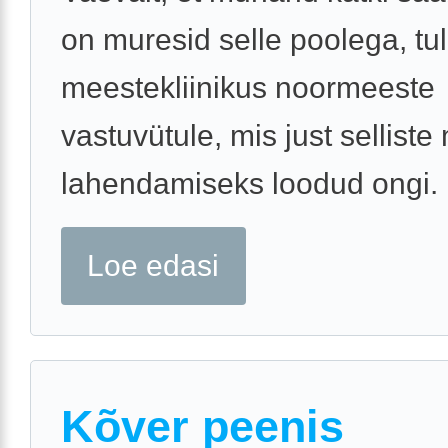
on muresid selle poolega, tu
meestekliinikus noormeeste
vastuvütule, mis just sellist
lahendamiseks loodud ongi.
Loe edasi
Kõver peenis