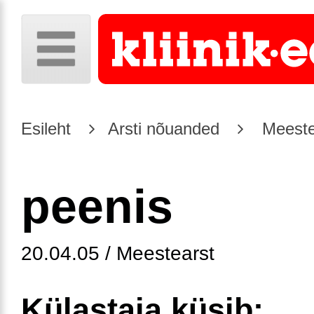
Esileht
Arsti nõuanded
Meeste
peenis
20.04.05 / Meestearst
Külastaja küsib: