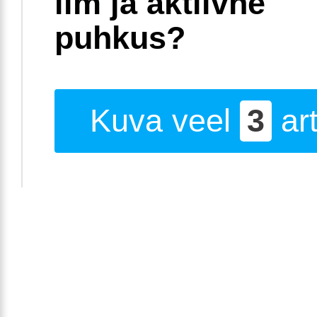
ilm ja aktiivne
puhkus?
Kuva veel
3
art