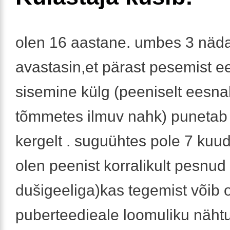
olen 16 aastane. umbes 3 näda
avastasin,et pärast pesemist 
sisemine külg (peeniselt eesn
tõmmetes ilmuv nahk) punetab 
kergelt . suguühtes pole 7 kuud
olen peenist korralikult pesnud 
dušigeeliga)kas tegemist võib o
puberteedieale loomuliku näht