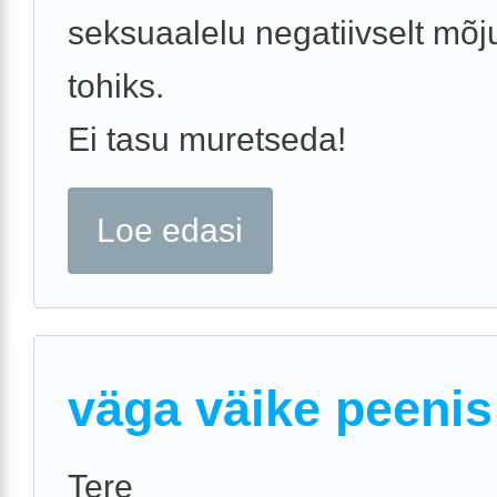
seksuaalelu negatiivselt mõj
tohiks.
Ei tasu muretseda!
Loe edasi
väga väike peenis
Tere