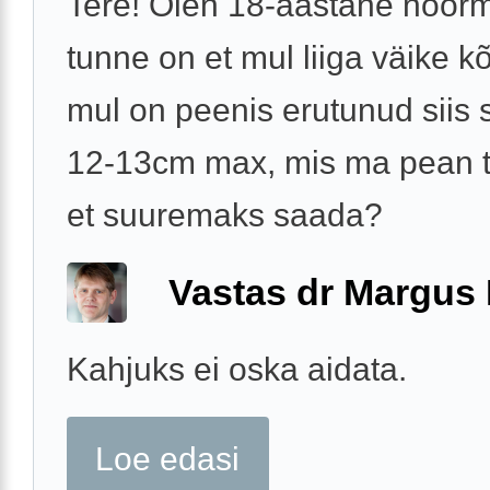
Tere! Olen 18-aastane noor
tunne on et mul liiga väike k
mul on peenis erutunud siis 
12-13cm max, mis ma pean 
et suuremaks saada?
Vastas dr Margus
Kahjuks ei oska aidata.
Loe edasi