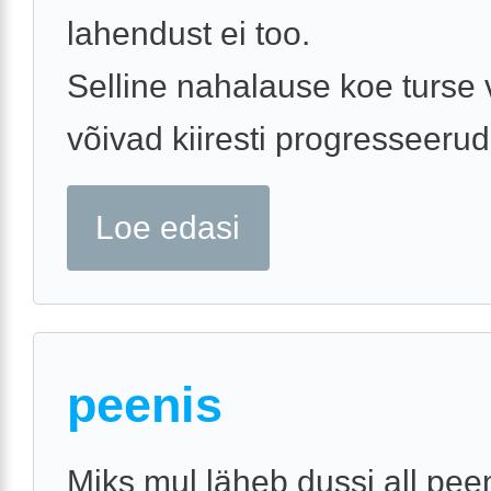
lahendust ei too.
Selline nahalause koe turse v
võivad kiiresti progresseeruda
Loe edasi
peenis
Miks mul läheb dussi all pee