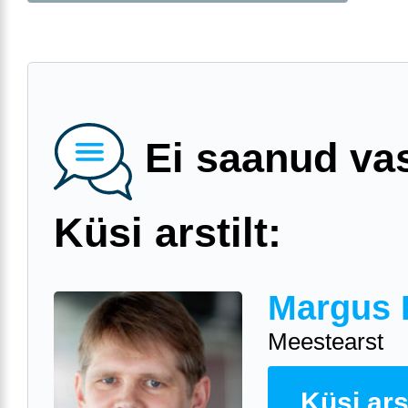
Ei saanud va
Küsi arstilt:
Margus 
Meestearst
Küsi arst