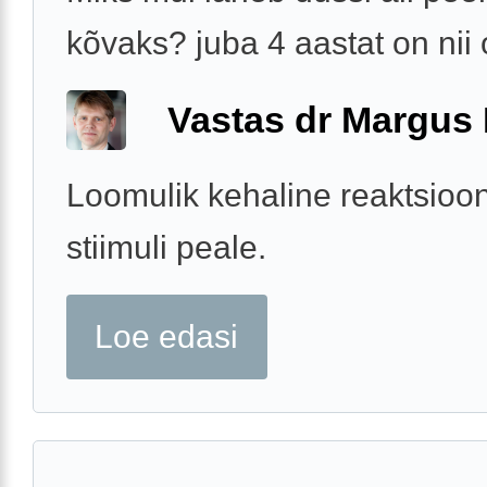
kõvaks? juba 4 aastat on nii
Vastas dr Margus
Loomulik kehaline reaktsioon
stiimuli peale.
Loe edasi