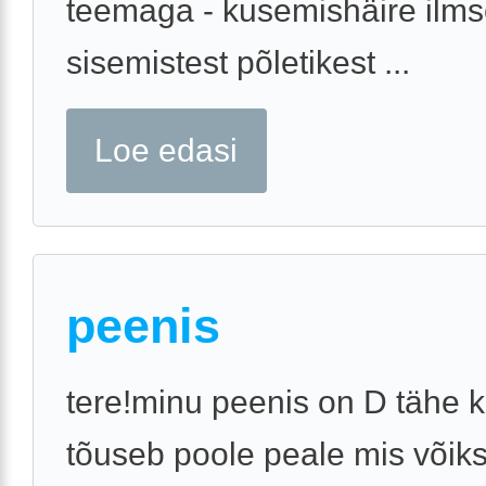
teemaga - kusemishäire ilms
sisemistest põletikest ...
Loe edasi
peenis
tere!minu peenis on D tähe k
tõuseb poole peale mis võiks