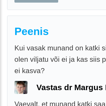
Peenis
Kui vasak munand on katki si
olen viljatu või ei ja kas siis
ei kasva?
Vastas dr Margus
Vaevalt, et munand katki saab