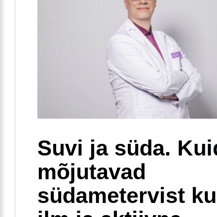
Suvi ja süda. Ku
mõjutavad
südametervist k