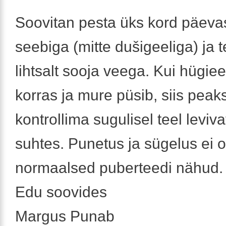
Soovitan pesta üks kord päeva
seebiga (mitte dušigeeliga) ja 
lihtsalt sooja veega. Kui hügie
korras ja mure püsib, siis peaks
kontrollima sugulisel teel leviv
suhtes. Punetus ja sügelus ei o
normaalsed puberteedi nähud.
Edu soovides
Margus Punab