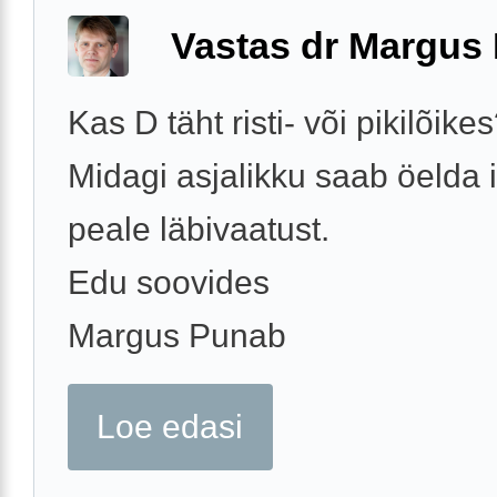
Vastas dr Margus
Kas D täht risti- või pikilõike
Midagi asjalikku saab öelda i
peale läbivaatust.
Edu soovides
Margus Punab
Loe edasi