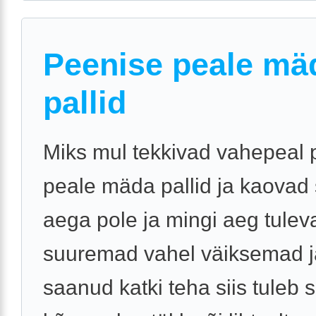
Peenise peale mä
pallid
Miks mul tekkivad vahepeal 
peale mäda pallid ja kaovad s
aega pole ja mingi aeg tulev
suuremad vahel väiksemad j
saanud katki teha siis tuleb s