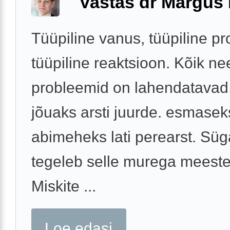
Vastas dr Margus
Tüüpiline vanus, tüüpiline p
tüüpiline reaktsioon. Kõik ne
probleemid on lahendatavad,
jõuaks arsti juurde. esmasek
abimeheks lati perearst. Süg
tegeleb selle murega meeste
Miskite ...
Loe edasi