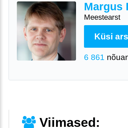
Margus 
Meestearst
Küsi arst
6 861
nõuan
Viimased: