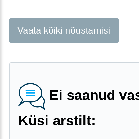
Vaata kõiki nõustamisi
Ei saanud va
Küsi arstilt: