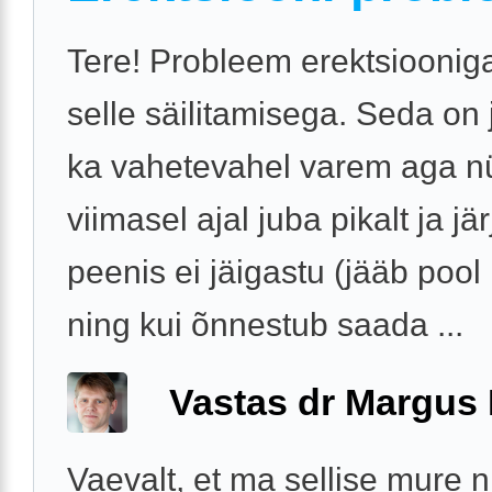
Tere! Probleem erektsiooniga
selle säilitamisega. Seda on
ka vahetevahel varem aga n
viimasel ajal juba pikalt ja jär
peenis ei jäigastu (jääb pool
ning kui õnnestub saada ...
Vastas dr Margus
Vaevalt, et ma sellise mure 