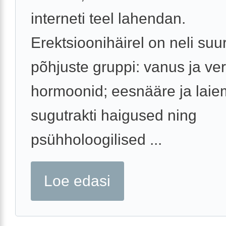
interneti teel lahendan.
Erektsioonihäirel on neli suur
põhjuste gruppi: vanus ja v
hormoonid; eesnääre ja laie
sugutrakti haigused ning
psühholoogilised ...
Loe edasi