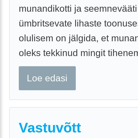
munandikotti ja seemnevääti
ümbritsevate lihaste toonuse
olulisem on jälgida, et munan
oleks tekkinud mingit tihenemi
Loe edasi
Vastuvõtt