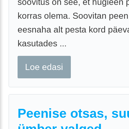
soovitus on see, et hügieen
korras olema. Soovitan peen
eesnaha alt pesta kord päev
kasutades ...
Loe edasi
Peenise otsas, s
ümber valged