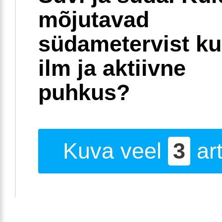
mõjutavad
südametervist k
ilm ja aktiivne
puhkus?
Kuva veel
3
art