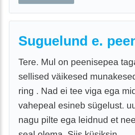
Suguelund e. pee
Tere. Mul on peenisepea tag
sellised väikesed munakesed
ring . Nad ei tee viga ega mi
vahepeal esineb sügelust. uu
nagu pilte ega leidnud et n
seal olema. Siis küsiksin ...