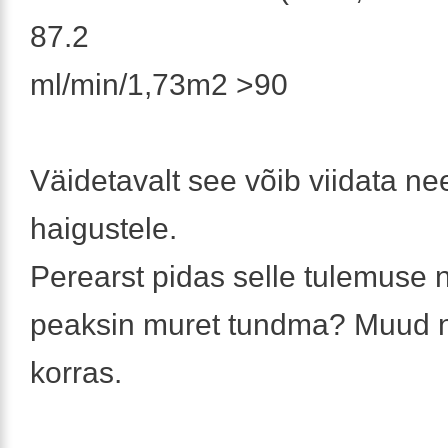
87.2
ml/min/1,73m2 >90
Väidetavalt see võib viidata n
haigustele.
Perearst pidas selle tulemuse 
peaksin muret tundma? Muud n
korras.