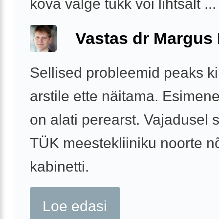
kõva valge tükk või lihtsalt ...
Vastas dr Margus
Sellised probleemid peaks ki
arstile ette näitama. Esime
on alati perearst. Vajadusel s
TÜK meestekliiniku noorte n
kabinetti.
Loe edasi