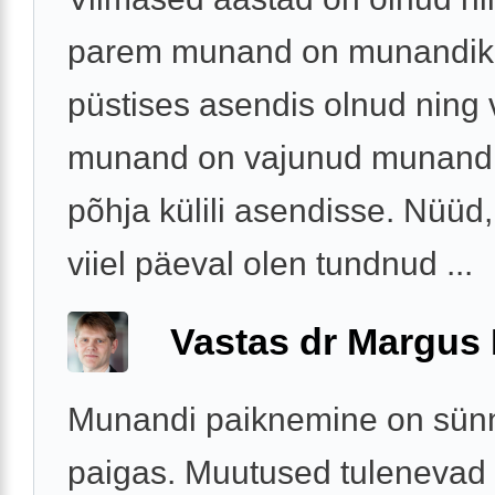
parem munand on munandiko
püstises asendis olnud ning
munand on vajunud munandi
põhja külili asendisse. Nüüd,
viiel päeval olen tundnud ...
Vastas dr Margus
Munandi paiknemine on sünni
paigas. Muutused tulenevad