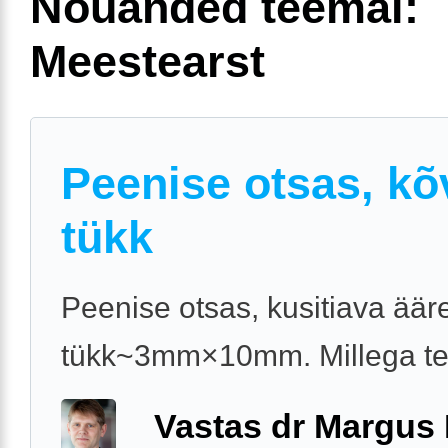
Nõuanded teemal:
Meestearst
Peenise otsas, kõ
tükk
Peenise otsas, kusitiava äär
tükk~3mm×10mm. Millega t
Vastas dr Margus