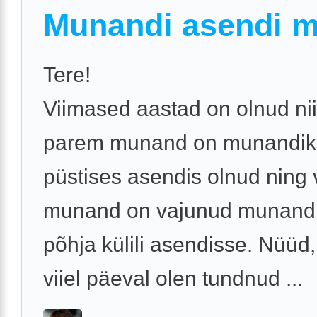
Munandi asendi 
Tere!
Viimased aastad on olnud nii
parem munand on munandiko
püstises asendis olnud ning
munand on vajunud munandi
põhja külili asendisse. Nüüd,
viiel päeval olen tundnud ...