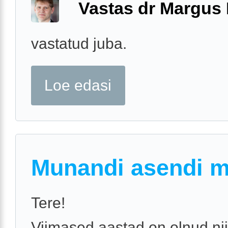
Vastas dr Margus
vastatud juba.
Loe edasi
Munandi asendi 
Tere!
Viimased aastad on olnud nii