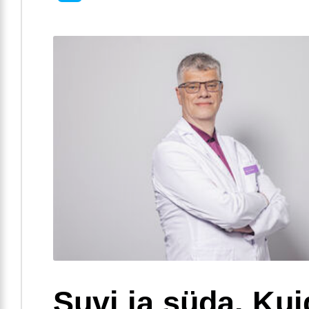
Suvi ja süda. Ku