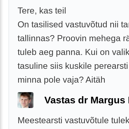
Tere, kas teil
On tasilised vastuvõtud nii ta
tallinnas? Proovin mehega r
tuleb aeg panna. Kui on vali
tasuline siis kuskile perearst
minna pole vaja? Aitäh
Vastas dr Margus
Meestearsti vastuvõtule tule