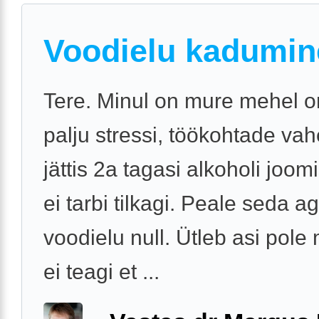
Voodielu kadumin
Tere. Minul on mure mehel o
palju stressi, töökohtade va
jättis 2a tagasi alkoholi joo
ei tarbi tilkagi. Peale seda 
voodielu null. Ütleb asi pole
ei teagi et ...