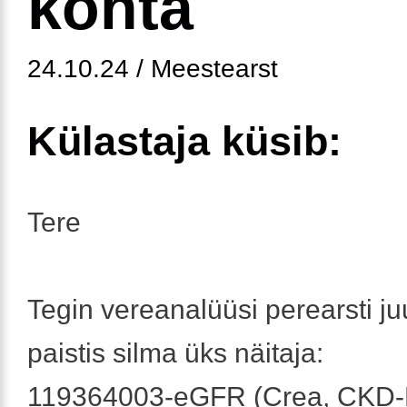
kohta
24.10.24 / Meestearst
Külastaja küsib:
Tere
Tegin vereanalüüsi perearsti ju
paistis silma üks näitaja:
119364003-eGFR (Crea, CKD-