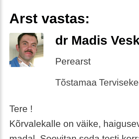
Arst vastas:
dr Madis Ves
Perearst
Tõstamaa Tervisek
Tere !
Kõrvalekalle on väike, haigus
madal. Soovitan seda testi korr