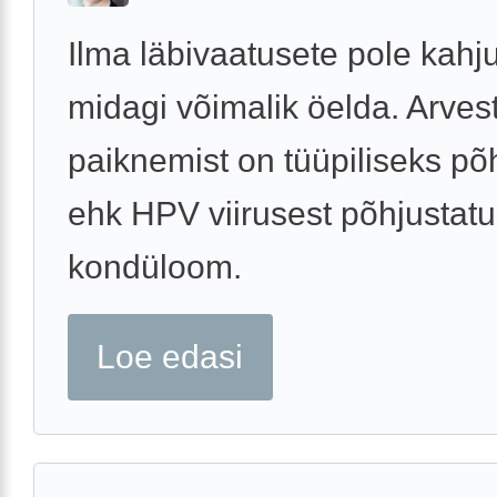
Ilma läbivaatusete pole kahj
midagi võimalik öelda. Arves
paiknemist on tüüpiliseks põ
ehk HPV viirusest põhjustat
kondüloom.
Loe edasi