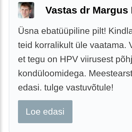
Vastas dr Margus
Üsna ebatüüpiline pilt! Kindl
teid korralikult üle vaatama. 
et tegu on HPV viirusest põh
kondüloomidega. Meestearst
edasi. tulge vastuvõtule!
Loe edasi