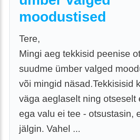
moodustised
Tere,
Mingi aeg tekkisid peenise o
suudme ümber valged mood
või mingid näsad.Tekkisisid 
väga aeglaselt ning otseselt e
ega valu ei tee - otsustasin, et
jälgin. Vahel ...