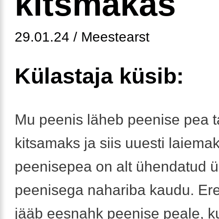
kitsmakas
29.01.24 / Meestearst
Külastaja küsib:
Mu peenis läheb peenise pea t
kitsamaks ja siis uuesti laiemak
peenisepea on alt ühendatud ü
peenisega nahariba kaudu. Ere
jääb eesnahk peenise peale, k