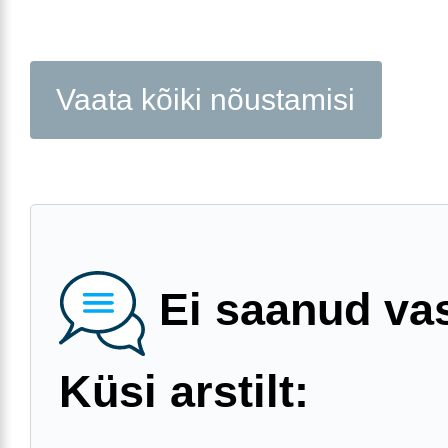
Vaata kõiki nõustamisi
Ei saanud va
Küsi arstilt: