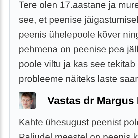
Tere olen 17.aastane ja mur
see, et peenise jäigastumise
peenis ühelepoole kõver nin
pehmena on peenise pea jäll
poole viltu ja kas see tekitab
probleeme näiteks laste saam
Vastas dr Margus
Kahte ühesugust peenist pol
Paljudel meestel on peenis k