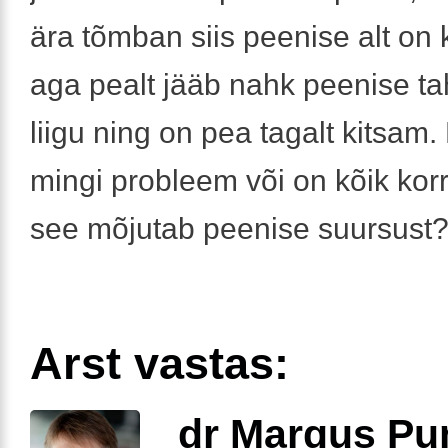
ära tõmban siis peenise alt on k
aga pealt jääb nahk peenise taha
liigu ning on pea tagalt kitsam
mingi probleem või on kõik kor
see mõjutab peenise suursust
Arst vastas:
dr Margus Pu