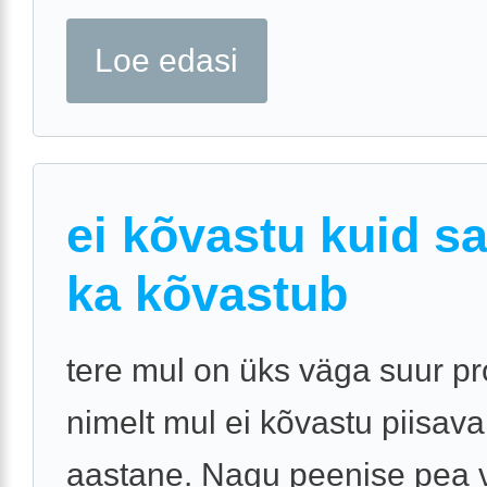
Loe edasi
ei kõvastu kuid s
ka kõvastub
tere mul on üks väga suur p
nimelt mul ei kõvastu piisava
aastane. Nagu peenise pea v