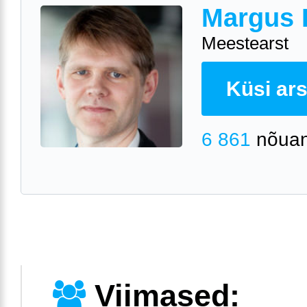
Margus 
Meestearst
Küsi arst
6 861
nõuan
Viimased: