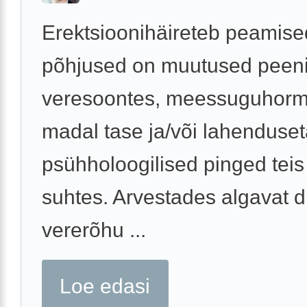
Erektsioonihäireteb peamise
põhjused on muutused peen
veresoontes, meessuguhor
madal tase ja/või lahenduse
psühholoogilised pinged teis
suhtes. Arvestades algavat di
vererõhu ...
Loe edasi