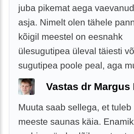
juba pikemat aega vaevanud
asja. Nimelt olen tähele pann
kõigil meestel on eesnahk
ülesugutipea üleval täiesti või
sugutipea poole peal, aga mul
Vastas dr Margus
Muuta saab sellega, et tule
meeste saunas käia. Enamik 