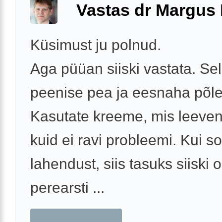
Vastas dr Margus
Küsimust ju polnud.
Aga püüan siiski vastata. Se
peenise pea ja eesnaha põlet
Kasutate kreeme, mis leeve
kuid ei ravi probleemi. Kui so
lahendust, siis tasuks siiski
perearsti ...