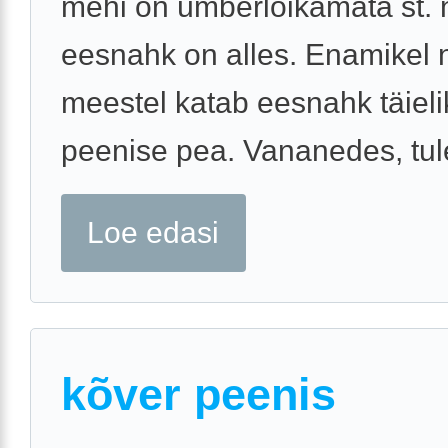
mehi on ümberlõikamata st.
eesnahk on alles. Enamikel 
meestel katab eesnahk täieli
peenise pea. Vananedes, tul
Loe edasi
kõver peenis