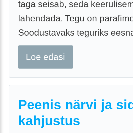
taga seisab, seda keerulise
lahendada. Tegu on parafimo
Soodustavaks teguriks eesna
Loe edasi
Peenis närvi ja s
kahjustus