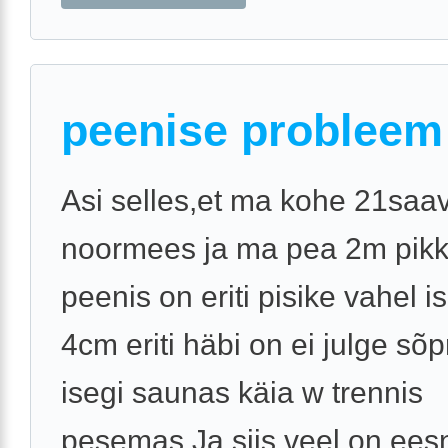
peenise probleem
Asi selles,et ma kohe 21saa
noormees ja ma pea 2m pik
peenis on eriti pisike vahel is
4cm eriti häbi on ei julge sõ
isegi saunas käia w trennis
pesemas.Ja siis veel on ees