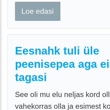
Loe edasi
Eesnahk tuli üle
peenisepea aga ei
tagasi
See oli mu elu neljas kord ol
vahekorras olla ja esimest k