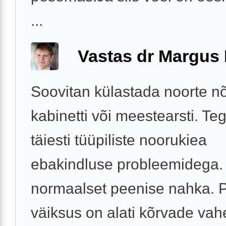
...
Vastas dr Margus
Soovitan külastada noorte n
kabinetti või meestearsti. Te
täiesti tüüpiliste noorukiea
ebakindluse probleemidega. k
normaalset peenise nahka. 
väiksus on alati kõrvade vahel