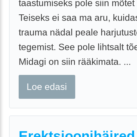
taastumiseks pole siin mõtet
Teiseks ei saa ma aru, kuida
trauma nädal peale harjutus
tegemist. See pole lihtsalt tõ
Midagi on siin rääkimata. ...
Loe edasi
Erektsioonihäired