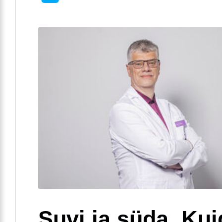
Suvi ja süda. Ku