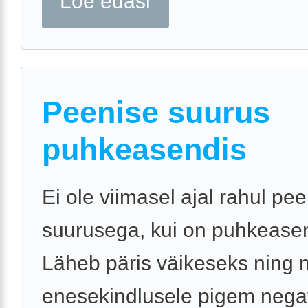
Loe edasi
Peenise suurus
puhkeasendis
Ei ole viimasel ajal rahul pe
suurusega, kui on puhkeasen
Läheb päris väikeseks ning 
enesekindlusele pigem negati