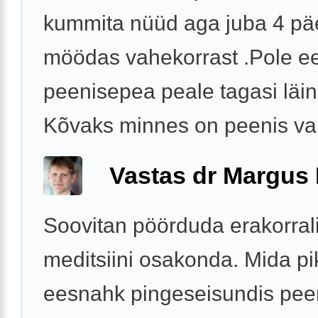
kummita nüüd aga juba 4 pä
möödas vahekorrast .Pole e
peenisepea peale tagasi läin
Kõvaks minnes on peenis valu
Vastas dr Margus
Soovitan pöörduda erakorral
meditsiini osakonda. Mida p
eesnahk pingeseisundis pee