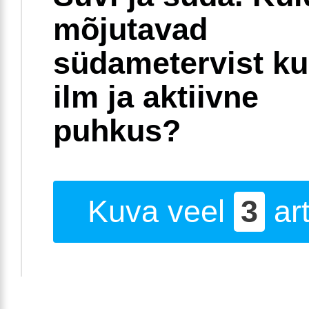
mõjutavad
südametervist k
ilm ja aktiivne
puhkus?
Kuva veel
3
art