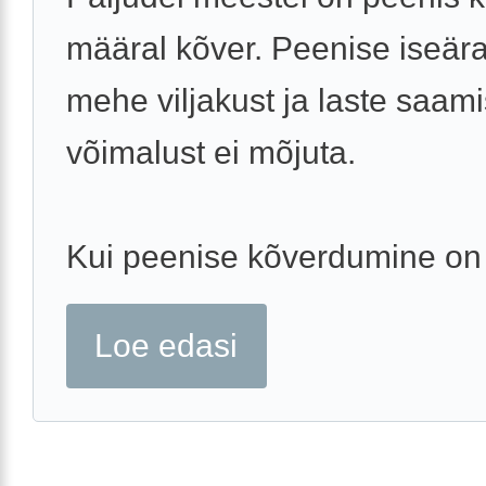
määral kõver. Peenise iseär
mehe viljakust ja laste saam
võimalust ei mõjuta.
Kui peenise kõverdumine on 
Loe edasi