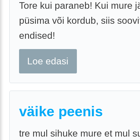
Tore kui paraneb! Kui mure 
püsima või kordub, siis soov
endised!
Loe edasi
väike peenis
tre mul sihuke mure et mul s