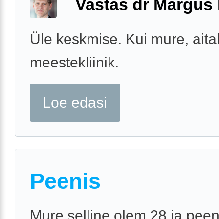
Vastas dr Margus
Üle keskmise. Kui mure, aita
meestekliinik.
Loe edasi
Peenis
Mure selline olem 28 ja peen