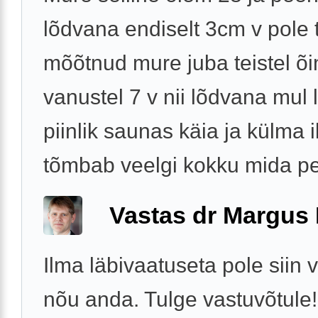
lõdvana endiselt 3cm v pole 
mõõtnud mure juba teistel õ
vanustel 7 v nii lõdvana mul 
piinlik saunas käia ja külma
tõmbab veelgi kokku mida pe
Vastas dr Margus
Ilma läbivaatuseta pole siin 
nõu anda. Tulge vastuvõtule!