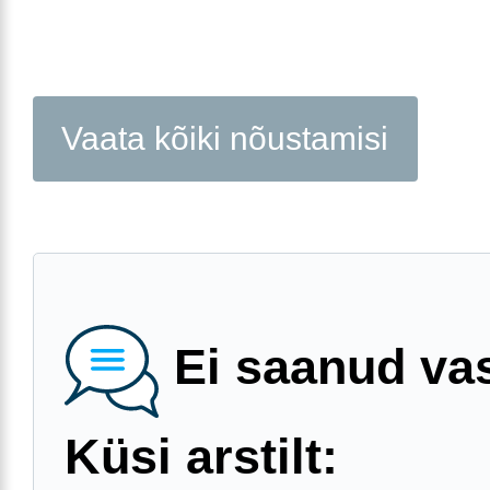
Vaata kõiki nõustamisi
Ei saanud va
Küsi arstilt: