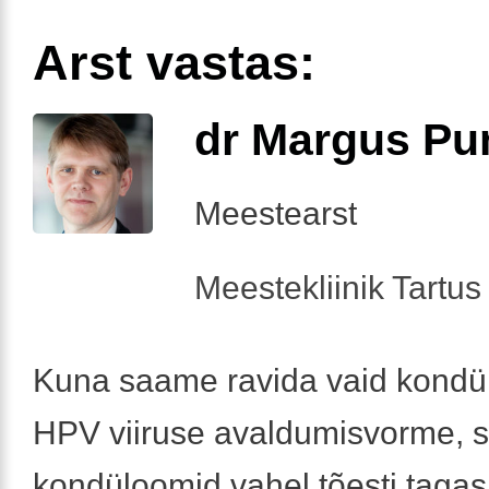
Arst vastas:
dr Margus Pu
Meestearst
Meestekliinik Tartus 
Kuna saame ravida vaid kondü
HPV viiruse avaldumisvorme, s
kondüloomid vahel tõesti tagas