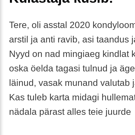
Tere, oli asstal 2020 kondyloom
arstil ja anti ravib, asi taandus 
Nyyd on nad mingiaeg kindlat 
oska öelda tagasi tulnud ja ä
läinud, vasak munand valutab ja
Kas tuleb karta midagi hullema
nädala pärast alles teie juurde