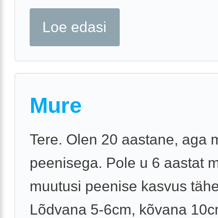
Loe edasi
Mure
Tere. Olen 20 aastane, aga 
peenisega. Pole u 6 aastat 
muutusi peenise kasvus täh
Lõdvana 5-6cm, kõvana 10c