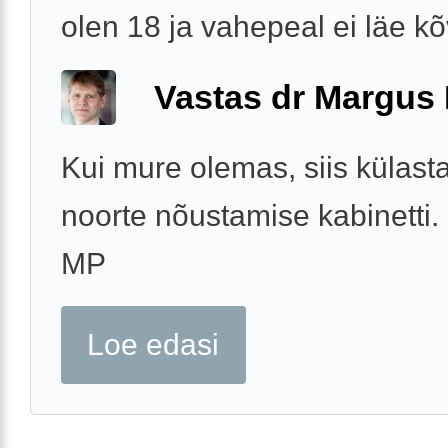
olen 18 ja vahepeal ei läe k
Vastas dr Margus
Kui mure olemas, siis külast
noorte nõustamise kabinetti.
MP
Loe edasi