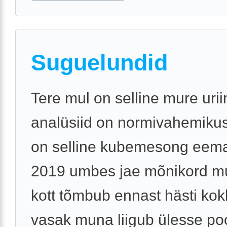
Suguelundid
Tere mul on selline mure urii
analüsiid on normivahemikus
on selline kubemesong eem
2019 umbes jae mõnikord m
kott tõmbub ennast hästi kok
vasak muna liigub ülesse po