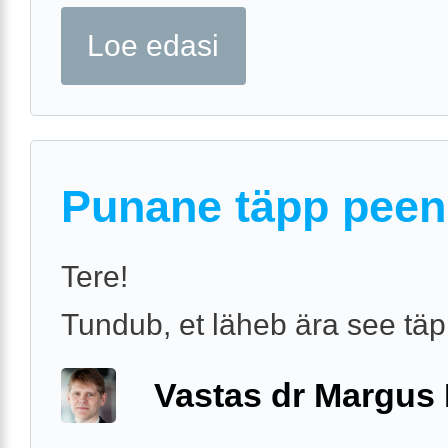
Loe edasi
Punane täpp peen
Tere!
Tundub, et läheb ära see tä
Vastas dr Margus