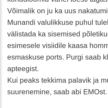
Võimalik on ju ka uus nakatumi
Munandi valulikkuse puhul tuleb
välistada ka sisemised põletik
esimesele visiidile kaasa hom
esmaskuse ports. Purgi saab kli
apteegist.
Kui peaks tekkima palavik ja 
suurenemine, saab abi EMOst.