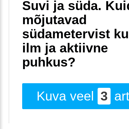
Suvi ja süda. Ku
mõjutavad
südametervist k
ilm ja aktiivne
puhkus?
Kuva veel
3
art