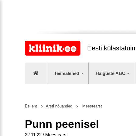
Eesti külastatu
Teemalehed
Haiguste ABC
Esileht
Arsti nõuanded
Meestearst
Punn peenisel
22.11.22 / Meestearst