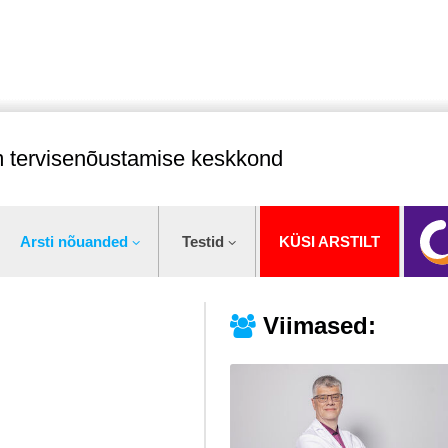
im tervisenõustamise keskkond
Arsti nõuanded
Testid
KÜSI ARSTILT
Viimased: