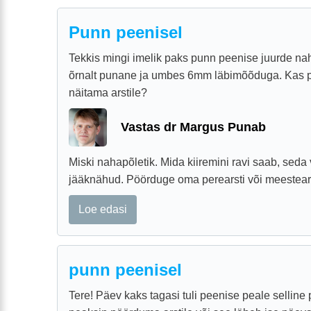
Punn peenisel
Tekkis mingi imelik paks punn peenise juurde naha
õrnalt punane ja umbes 6mm läbimõõduga. Kas 
näitama arstile?
Vastas dr Margus Punab
Miski nahapõletik. Mida kiiremini ravi saab, seda
jääknähud. Pöörduge oma perearsti või meestears
Loe edasi
punn peenisel
Tere! Päev kaks tagasi tuli peenise peale sellin