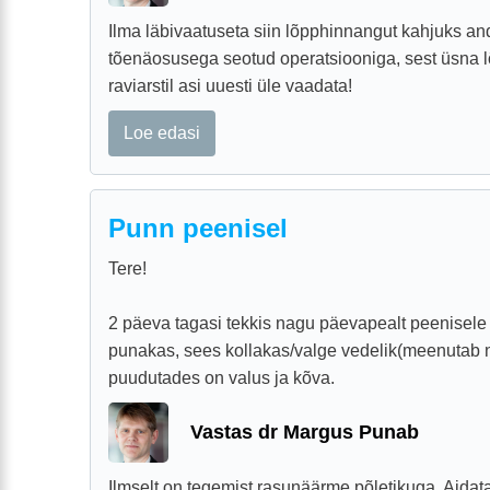
Ilma läbivaatuseta siin lõpphinnangut kahjuks an
tõenäosusega seotud operatsiooniga, sest üsna lõ
raviarstil asi uuesti üle vaadata!
Loe edasi
Punn peenisel
Tere!
2 päeva tagasi tekkis nagu päevapealt peenisel
punakas, sees kollakas/valge vedelik(meenutab n
puudutades on valus ja kõva.
Vastas dr Margus Punab
Ilmselt on tegemist rasunäärme põletikuga. Aidat