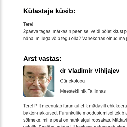
Külastaja küsib:
Tere!
2päeva tagasi märkasin peenisel veidi põletikkust pu
näha, millega võib tegu olla? Vahekorras olnud ma 
Arst vastas:
dr Vladimir Vihljajev
Günekoloog
Meestekliinik Tallinnas
Tere! Pilt meenutab furunkul ehk mädavill ehk koer
bakter-nakkused. Furunkulite moodustumisel tekib a
sõlmeke, mille peal on nahk algul roosakas. Mädavil