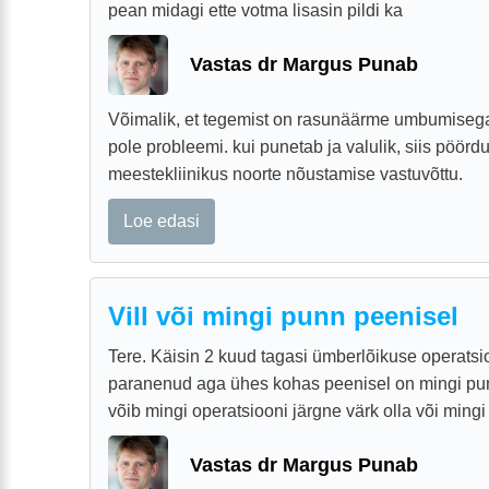
pean midagi ette votma lisasin pildi ka
Vastas dr Margus Punab
Võimalik, et tegemist on rasunäärme umbumisega.
pole probleemi. kui punetab ja valulik, siis pöörd
meestekliinikus noorte nõustamise vastuvõttu.
Loe edasi
Vill või mingi punn peenisel
Tere. Käisin 2 kuud tagasi ümberlõikuse operatsi
paranenud aga ühes kohas peenisel on mingi punn
võib mingi operatsiooni järgne värk olla või min
Vastas dr Margus Punab