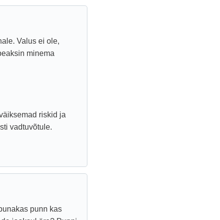
le. Valus ei ole,
peaksin minema
 väiksemad riskid ja
ti vadtuvõtule.
e punakas punn kas