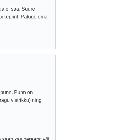
da ei saa. Suure
ikepiiril. Paluge oma
e punn. Punn on
agu vistrikku) ning
a saab kas perearst või