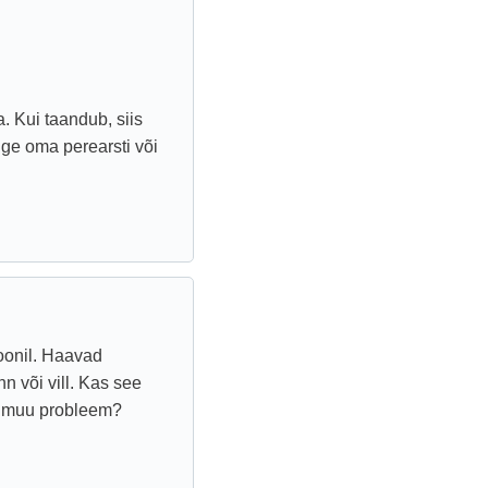
 Kui taandub, siis
uge oma perearsti või
oonil. Haavad
 või vill. Kas see
gi muu probleem?