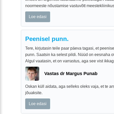
noormeeste nõustamise vastuvõtt meestekliinikus
Loe edasi
Peenisel punn.
Tere, kirjutasin teile paar päeva tagasi, et peenis
punn. Saatsin ka selest pildi. Nüüd on eesnaha o
Algul vaatasin, et on varrastus, aga see vist ikkagi
Vastas dr Margus Punab
Oskan küll aidata, aga selleks oleks vaja, et te ar
jõuaksite.
Loe edasi