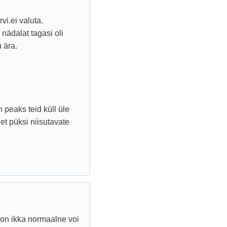
vi.ei valuta.
nädalat tagasi oli
 ära.
n peaks teid küll üle
et püksi niisutavate
s on ikka normaalne voi