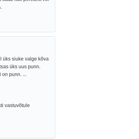
.
el üks siuke valge kõva
tsas üks uus punn.
 on punn. ...
sti vastuvõtule