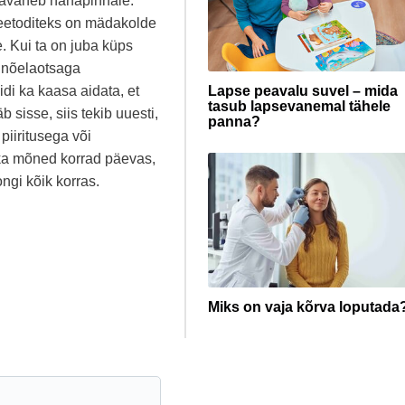
 avaneb nahapinnale.
meetoditeks on mädakolde
. Kui ta on juba küps
a nõelaotsaga
eidi ka kaasa aidata, et
Lapse peavalu suvel – mida
tasub lapsevanemal tähele
 sisse, siis tekib uuesti,
panna?
 piiritusega või
ikka mõned korrad päevas,
ongi kõik korras.
Miks on vaja kõrva loputada