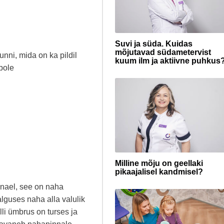
Suvi ja süda. Kuidas
mõjutavad südametervist
nni, mida on ka pildil
kuum ilm ja aktiivne puhkus
pole
Milline mõju on geellaki
pikaajalisel kandmisel?
anael, see on naha
lguses naha alla valulik
li ümbrus on turses ja