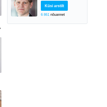
Küsi arstilt
6 861
nõuannet
?