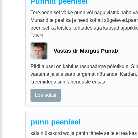
Punnid peenisel
Tere,peenisel väike punn või nagu vistrik.naha vär
Munandite peal ka ja need kohati sügelevad,paar 
peenisel ka teistes kohtades aga kaovad ajapikku
Talvel ...
Vastas dr Margus Punab
Pildi alusel on kahtlus rasunäärme põletikule. Sii
vaatama ja siis saab targemat nõu anda. Kardan, 
kreemidega siin lahenduste ei saa.
Loe edasi
punn peenisel
käisin ükskord wc ja panin tähele selle ei tea ka