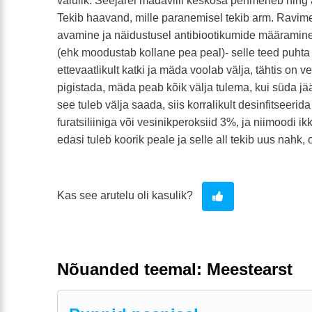
valulik. Seejärel mädavilli keskosa pehmeneb ning
Tekib haavand, mille paranemisel tekib arm. Ravi
avamine ja näidustusel antibiootikumide määramine
(ehk moodustab kollane pea peal)- selle teed puht
ettevaatlikult katki ja mäda voolab välja, tähtis on v
pigistada, mäda peab kõik välja tulema, kui süda jääb
see tuleb välja saada, siis korralikult desinfitseerida
furatsiliiniga või vesinikperoksiid 3%, ja niimoodi 
edasi tuleb koorik peale ja selle all tekib uus nahk, 
Kas see arutelu oli kasulik?
Nõuanded teemal: Meestearst