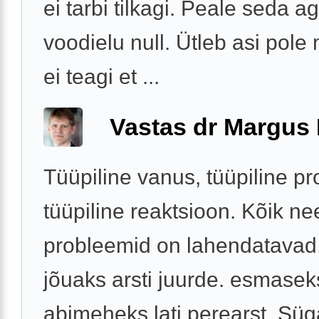
ei tarbi tilkagi. Peale seda 
voodielu null. Ütleb asi pole
ei teagi et ...
Vastas dr Margus
Tüüpiline vanus, tüüpiline p
tüüpiline reaktsioon. Kõik ne
probleemid on lahendatavad,
jõuaks arsti juurde. esmasek
abimeheks lati perearst. Süg