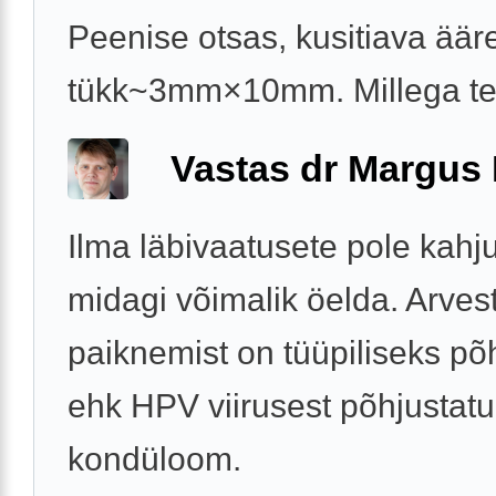
Peenise otsas, kusitiava äär
tükk~3mm×10mm. Millega t
Vastas dr Margus
Ilma läbivaatusete pole kahj
midagi võimalik öelda. Arves
paiknemist on tüüpiliseks põ
ehk HPV viirusest põhjustat
kondüloom.