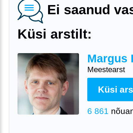
Ei saanud va
Küsi arstilt:
Margus 
Meestearst
Küsi arst
6 861
nõuan