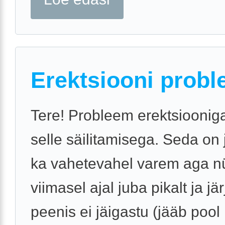
Erektsiooni probl
Tere! Probleem erektsiooniga
selle säilitamisega. Seda on
ka vahetevahel varem aga n
viimasel ajal juba pikalt ja jär
peenis ei jäigastu (jääb pool