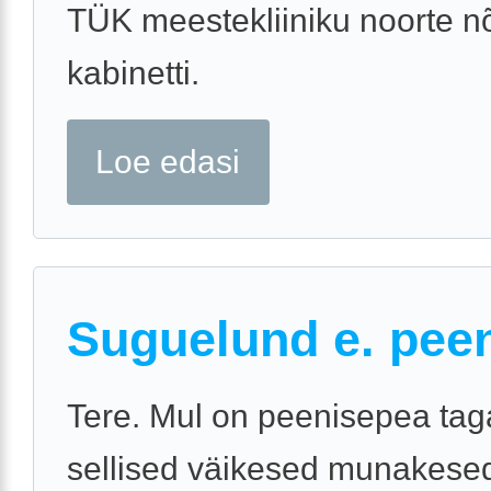
TÜK meestekliiniku noorte n
kabinetti.
Loe edasi
Suguelund e. pee
Tere. Mul on peenisepea tag
sellised väikesed munakesed