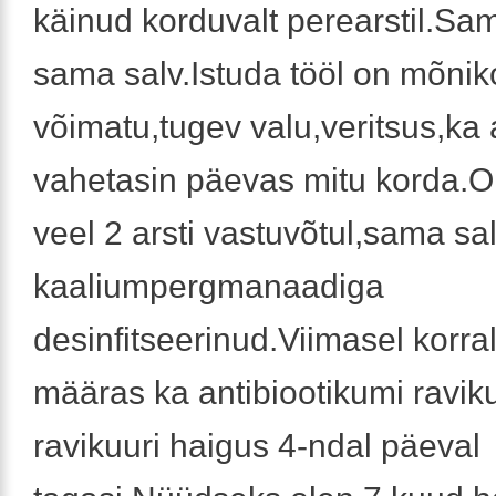
käinud korduvalt perearstil.Sam
sama salv.Istuda tööl on mõnik
võimatu,tugev valu,veritsus,ka
vahetasin päevas mitu korda.O
veel 2 arsti vastuvõtul,sama sal
kaaliumpergmanaadiga
desinfitseerinud.Viimasel korra
määras ka antibiootikumi ravik
ravikuuri haigus 4-ndal päeval