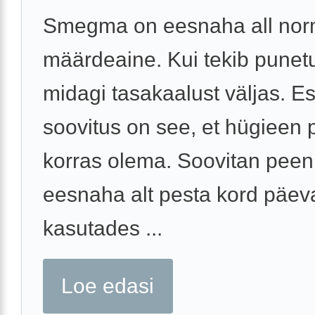
Smegma on eesnaha all nor
määrdeaine. Kui tekib punet
midagi tasakaalust väljas. 
soovitus on see, et hügieen
korras olema. Soovitan peen
eesnaha alt pesta kord päev
kasutades ...
Loe edasi