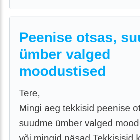
Peenise otsas, s
ümber valged
moodustised
Tere,
Mingi aeg tekkisid peenise o
suudme ümber valged mood
või mingid näsad.Tekkisisid 