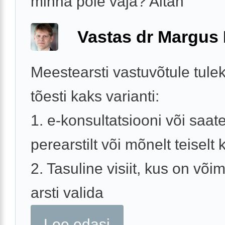
minna pole vaja? Aitäh
Vastas dr Margus
Meestearsti vastuvõtule tule
tõesti kaks varianti:
1. e-konsultatsiooni või saat
perearstilt või mõnelt teiselt k
2. Tasuline visiit, kus on võim
arsti valida
Loe edasi