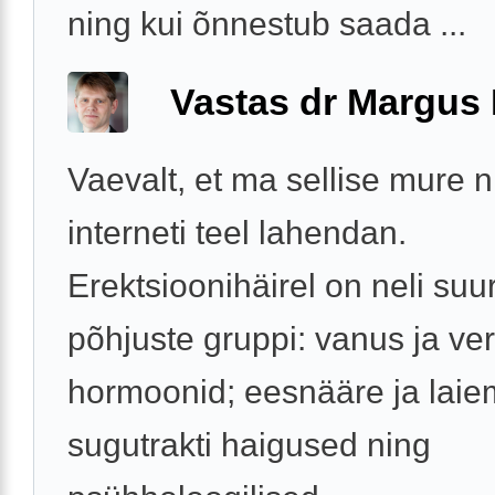
ning kui õnnestub saada ...
Vastas dr Margus
Vaevalt, et ma sellise mure 
interneti teel lahendan.
Erektsioonihäirel on neli suur
põhjuste gruppi: vanus ja v
hormoonid; eesnääre ja laie
sugutrakti haigused ning