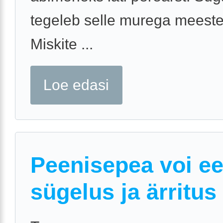
tegeleb selle murega meeste
Miskite ...
Loe edasi
Peenisepea voi e
sügelus ja ärritus