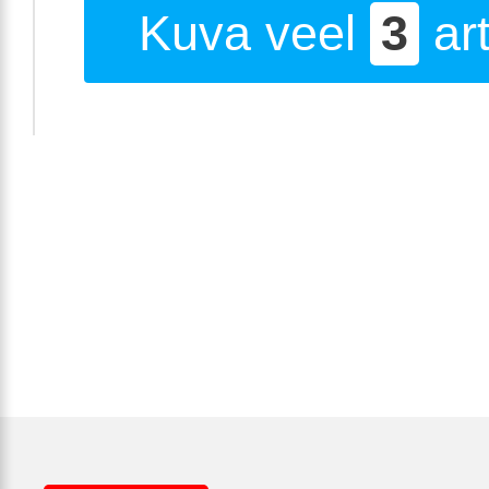
Kuva veel
3
art