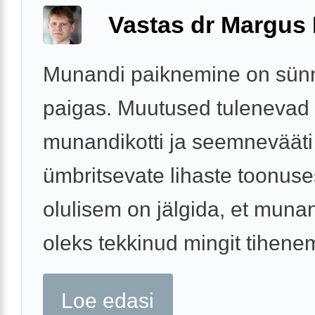
Vastas dr Margus
Munandi paiknemine on sünni
paigas. Muutused tulenevad
munandikotti ja seemnevääti
ümbritsevate lihaste toonuse
olulisem on jälgida, et munan
oleks tekkinud mingit tihenemi
Loe edasi