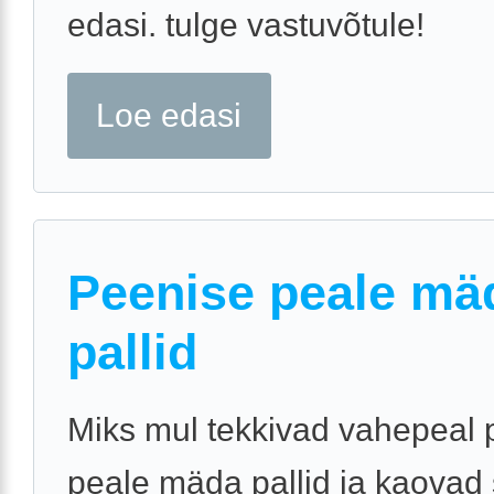
edasi. tulge vastuvõtule!
Loe edasi
Peenise peale mä
pallid
Miks mul tekkivad vahepeal 
peale mäda pallid ja kaovad s