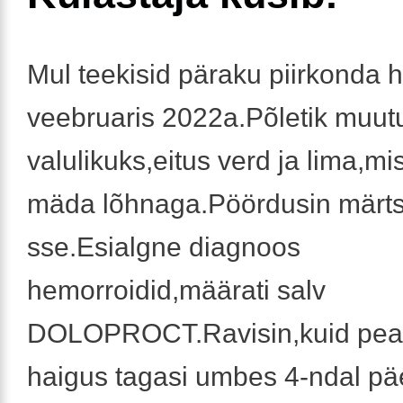
Mul teekisid päraku piirkonda 
veebruaris 2022a.Põletik muut
valulikuks,eitus verd ja lima,mi
mäda lõhnaga.Pöördusin märt
sse.Esialgne diagnoos
hemorroidid,määrati salv
DOLOPROCT.Ravisin,kuid peale
haigus tagasi umbes 4-ndal pä