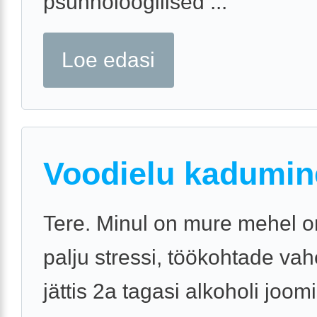
psühholoogilised ...
Loe edasi
Voodielu kadumin
Tere. Minul on mure mehel o
palju stressi, töökohtade va
jättis 2a tagasi alkoholi joo