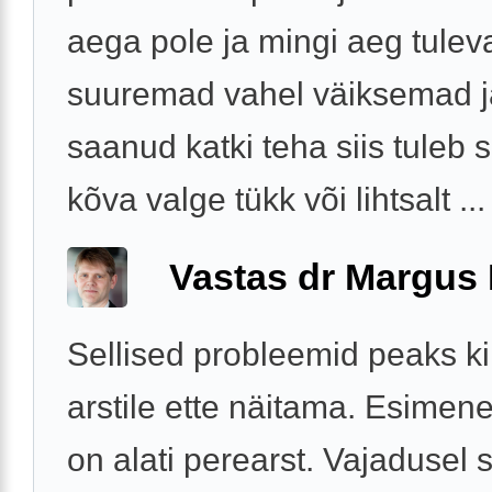
aega pole ja mingi aeg tulev
suuremad vahel väiksemad j
saanud katki teha siis tuleb s
kõva valge tükk või lihtsalt ...
Vastas dr Margus
Sellised probleemid peaks ki
arstile ette näitama. Esime
on alati perearst. Vajadusel s