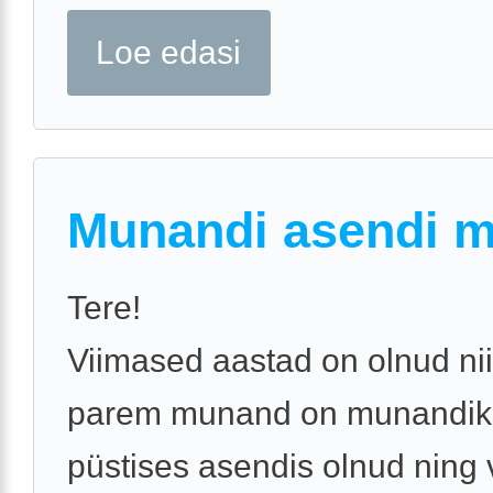
Loe edasi
Munandi asendi 
Tere!
Viimased aastad on olnud nii
parem munand on munandiko
püstises asendis olnud ning