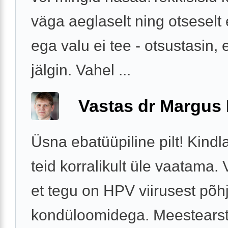
väga aeglaselt ning otseselt e
ega valu ei tee - otsustasin, et
jälgin. Vahel ...
Vastas dr Margus
Üsna ebatüüpiline pilt! Kindl
teid korralikult üle vaatama. 
et tegu on HPV viirusest põh
kondüloomidega. Meestearst