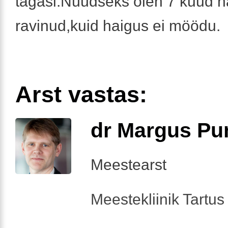
tagasi.Nüüdseks olen 7 kuud h
ravinud,kuid haigus ei möödu.
Arst vastas:
dr Margus Pu
Meestearst
Meestekliinik Tartus 