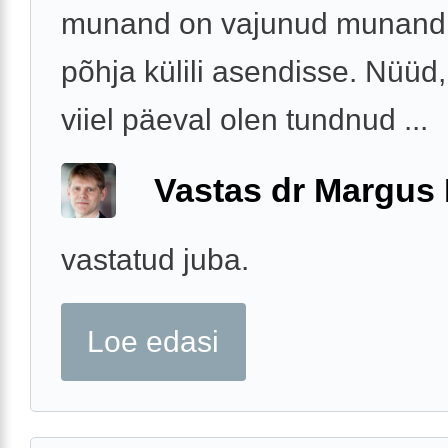
munand on vajunud munandi
põhja külili asendisse. Nüüd,
viiel päeval olen tundnud ...
Vastas dr Margus
vastatud juba.
Loe edasi