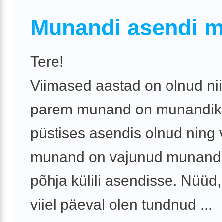
Munandi asendi 
Tere!
Viimased aastad on olnud nii
parem munand on munandiko
püstises asendis olnud ning
munand on vajunud munandi
põhja külili asendisse. Nüüd,
viiel päeval olen tundnud ...