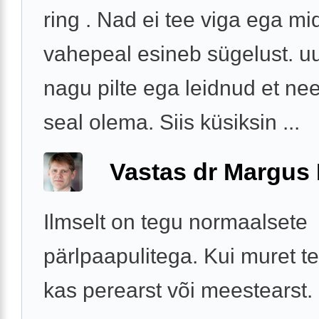
ring . Nad ei tee viga ega mi
vahepeal esineb sügelust. uu
nagu pilte ega leidnud et n
seal olema. Siis küsiksin ...
Vastas dr Margus
Ilmselt on tegu normaalsete
pärlpaapulitega. Kui muret te
kas perearst või meestearst.