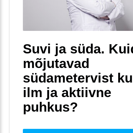
Suvi ja süda. Ku
mõjutavad
südametervist k
ilm ja aktiivne
puhkus?