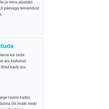
le ja mina alustaks
e 10 päevaga leevendust
a.
utuda
tama kui seda
sti ära kadunud.
 õhtul kaob ära.
gege ravimi karbis
üsima või leiate miski