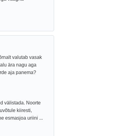
rnalt valutab vasak
valu ära nagu aga
uurde aja panema?
ud välistada. Noorte
õtule kiiresti,
e esmasjoa uriini ...