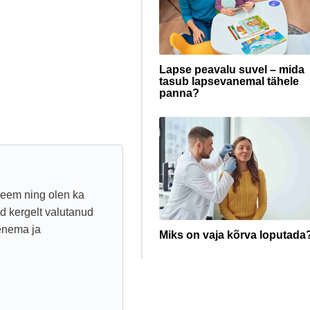
Lapse peavalu suvel – mida
tasub lapsevanemal tähele
panna?
leem ning olen ka
d kergelt valutanud
enema ja
Miks on vaja kõrva loputada