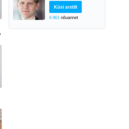
Küsi arstilt
6 861
nõuannet
?