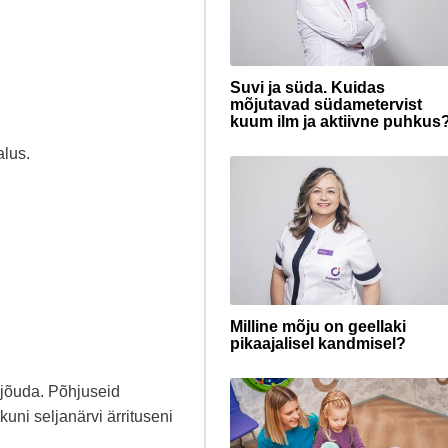
Suvi ja süda. Kuidas
mõjutavad südametervist
kuum ilm ja aktiivne puhkus
lus.
Milline mõju on geellaki
pikaajalisel kandmisel?
e jõuda. Põhjuseid
kuni seljanärvi ärrituseni