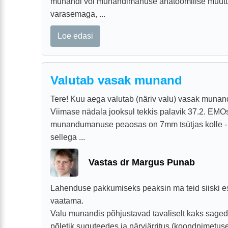
munandi või munandimanuse anatoomilise muutu
varasemaga, ...
Loe edasi
Valutab vasak munand
Tere! Kuu aega valutab (näriv valu) vasak munand
Viimase nädala jooksul tekkis palavik 37.2. EMOs 
munandumanuse peaosas on 7mm tsütjas kolle - 
sellega ...
Vastas dr Margus Punab
Lahenduse pakkumiseks peaksin ma teid siiski e
vaatama.
Valu munandis põhjustavad tavaliselt kaks saged
põletik suguteedes ja närviärritus (koondnimetu