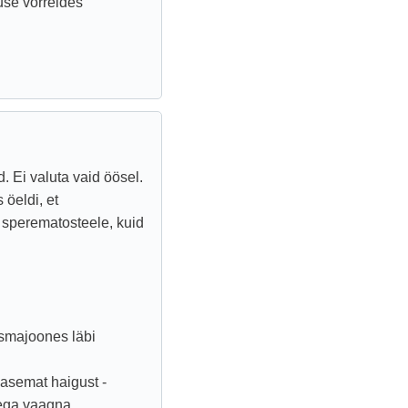
se võrreldes
. Ei valuta vaid öösel.
öeldi, et
sperematosteele, kuid
smajoones läbi
asemat haigust -
sega vaagna