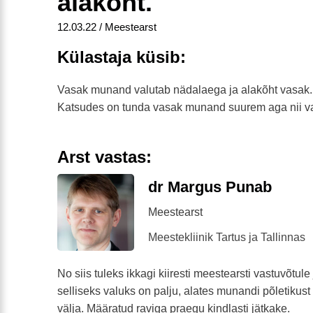
alakõht.
12.03.22 / Meestearst
Külastaja küsib:
Vasak munand valutab nädalaega ja alakõht vasak.
Katsudes on tunda vasak munand suurem aga nii va
Arst vastas:
dr Margus Punab
Meestearst
Meestekliinik Tartus ja Tallinnas
No siis tuleks ikkagi kiiresti meestearsti vastuvõtul
selliseks valuks on palju, alates munandi põletikust 
välja. Määratud raviga praegu kindlasti jätkake.