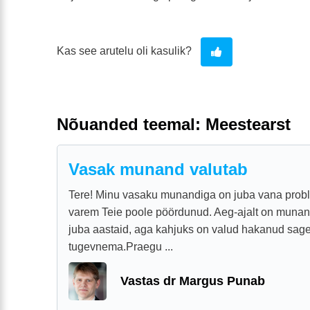
Kas see arutelu oli kasulik?
Nõuanded teemal: Meestearst
Vasak munand valutab
Tere! Minu vasaku munandiga on juba vana prob
varem Teie poole pöördunud. Aeg-ajalt on munan
juba aastaid, aga kahjuks on valud hakanud sag
tugevnema.Praegu ...
Vastas dr Margus Punab