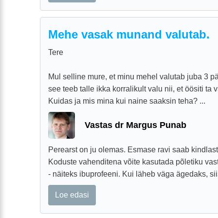
Mehe vasak munand valutab.
Tere
Mul selline mure, et minu mehel valutab juba 3 
see teeb talle ikka korralikult valu nii, et öösiti 
Kuidas ja mis mina kui naine saaksin teha? ...
Vastas dr Margus Punab
Perearst on ju olemas. Esmase ravi saab kindlast
Koduste vahenditena võite kasutada põletiku vas
- näiteks ibuprofeeni. Kui läheb väga ägedaks, siis
Loe edasi