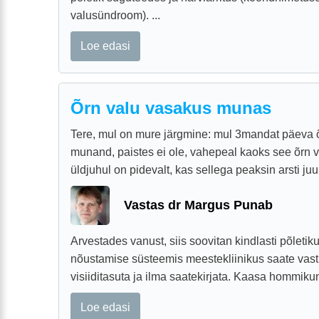
valusündroom). ...
Loe edasi
Õrn valu vasakus munas
Tere, mul on mure järgmine: mul 3mandat päeva õ
munand, paistes ei ole, vahepeal kaoks see õrn 
üldjuhul on pidevalt, kas sellega peaksin arsti j
Vastas dr Margus Punab
Arvestades vanust, siis soovitan kindlasti põletik
nõustamise süsteemis meestekliinikus saate vastuv
visiiditasuta ja ilma saatekirjata. Kaasa hommikun
Loe edasi