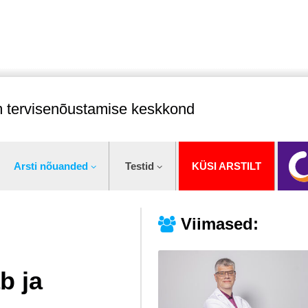
im tervisenõustamise keskkond
Arsti nõuanded
Testid
KÜSI ARSTILT
Viimased:
b ja