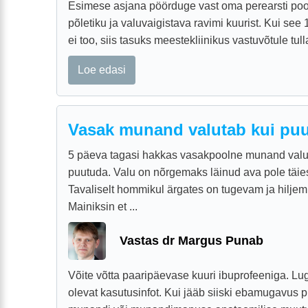
Esimese asjana pöörduge vast oma perearsti poo
põletiku ja valuvaigistava ravimi kuurist. Kui se
ei too, siis tasuks meestekliinikus vastuvõtule tull
Loe edasi
Vasak munand valutab kui pu
5 päeva tagasi hakkas vasakpoolne munand valu
puutuda. Valu on nõrgemaks läinud ava pole täie
Tavaliselt hommikul ärgates on tugevam ja hiljem
Mainiksin et ...
Vastas dr Margus Punab
Võite võtta paaripäevase kuuri ibuprofeeniga. Lu
olevat kasutusinfot. Kui jääb siiski ebamugavus p