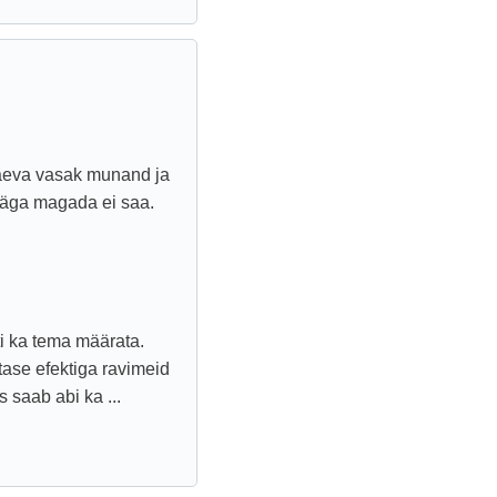
päeva vasak munand ja
ta väga magada ei saa.
i ka tema määrata.
tase efektiga ravimeid
 saab abi ka ...