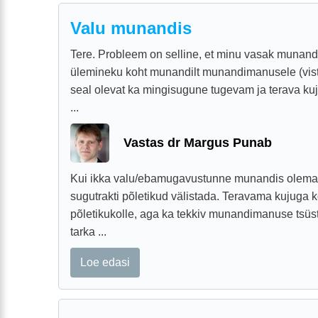
Valu munandis
Tere. Probleem on selline, et minu vasak munand
ülemineku koht munandilt munandimanusele (vist
seal olevat ka mingisugune tugevam ja terava kuj
...
Vastas dr Margus Punab
Kui ikka valu/ebamugavustunne munandis olemas, 
sugutrakti põletikud välistada. Teravama kujuga k
põletikukolle, aga ka tekkiv munandimanuse tsüs
tarka ...
Loe edasi