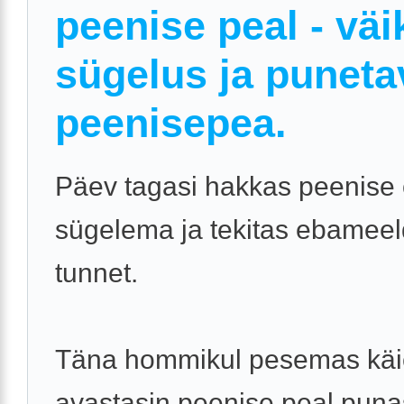
peenise peal - väi
sügelus ja puneta
peenisepea.
Päev tagasi hakkas peenise 
sügelema ja tekitas ebameel
tunnet.
Täna hommikul pesemas käi
avastasin peenise peal pun