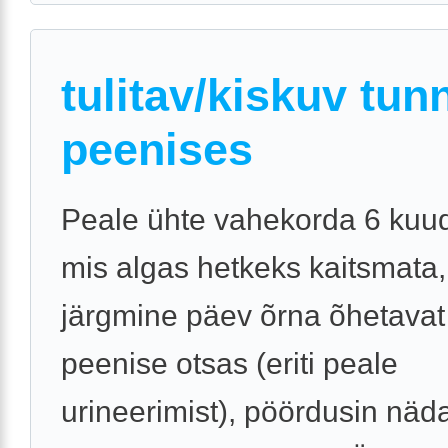
tulitav/kiskuv tun
peenises
Peale ühte vahekorda 6 kuud
mis algas hetkeks kaitsmata,
järgmine päev õrna õhetavat
peenise otsas (eriti peale
urineerimist), pöördusin näda