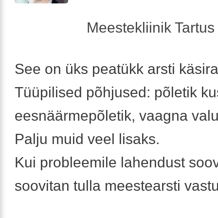
Meestekliinik Tartus 
See on üks peatükk arsti käsir
Tüüpilised põhjused: põletik kus
eesnäärmepõletik, vaagna val
Palju muid veel lisaks.
Kui probleemile lahendust soovi
soovitan tulla meestearsti vast