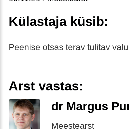
Külastaja küsib:
Peenise otsas terav tulitav valu
Arst vastas:
dr Margus Pu
Meestearst