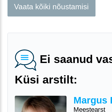
Vaata kõiki nõustamisi
Ei saanud va
Küsi arstilt:
Margus 
Meestearst