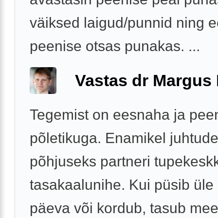
väiksed laigud/punnid ning 
peenise otsas punakas. ...
Vastas dr Margus
Tegemist on eesnaha ja pee
põletikuga. Enamikel juhtude
põhjuseks partneri tupekes
tasakaalunihe. Kui püsib üle
päeva või kordub, tasub mee