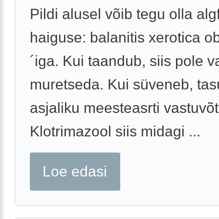
Pildi alusel võib tegu olla alg
haiguse: balanitis xerotica ob
´iga. Kui taandub, siis pole v
muretseda. Kui süveneb, tas
asjaliku meesteasrti vastuvõtu
Klotrimazool siis midagi ...
Loe edasi