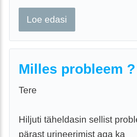
Loe edasi
Milles probleem ?
Tere
Hiljuti täheldasin sellist prob
pärast urineerimist aga ka