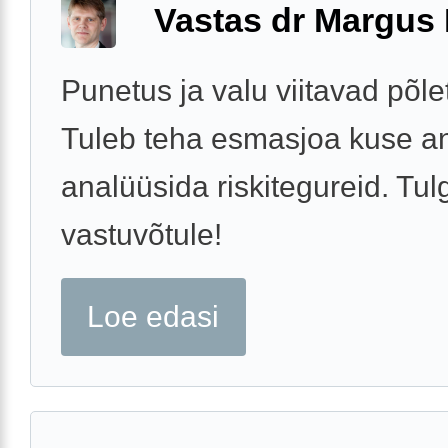
Vastas dr Margus
Punetus ja valu viitavad põlet
Tuleb teha esmasjoa kuse an
analüüsida riskitegureid. Tul
vastuvõtule!
Loe edasi