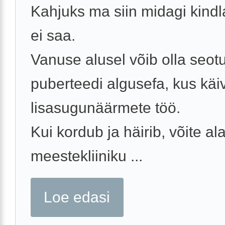
Kahjuks ma siin midagi kindl
ei saa.
Vanuse alusel võib olla seot
puberteedi algusefa, kus käi
lisasugunäärmete töö.
Kui kordub ja häirib, võite alat
meestekliiniku ...
Loe edasi