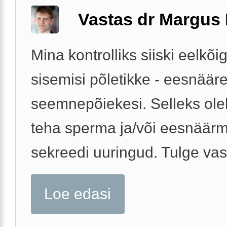
Vastas dr Margus
Mina kontrolliks siiski eelkõi
sisemisi põletikke - eesnääre
seemnepõiekesi. Selleks ole
teha sperma ja/või eesnäär
sekreedi uuringud. Tulge vas
Loe edasi