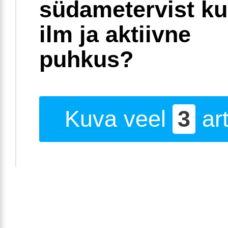
südametervist k
ilm ja aktiivne
puhkus?
Kuva veel
3
art