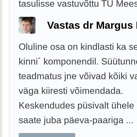
tasulisse vastuvõttu TÜ Meest
Vastas dr Margus
Oluline osa on kindlasti ka se
kinni´ komponendil. Süütunne
teadmatus jne võivad kõiki 
väga kiiresti võimendada.
Keskendudes püsivalt ühele 
saate juba päeva-paariga ...