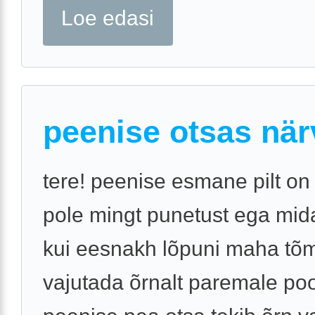
Loe edasi
peenise otsas när
tere! peenise esmane pilt on
pole mingt punetust ega mid
kui eesnakh lõpuni maha tõ
vajutada õrnalt paremale po