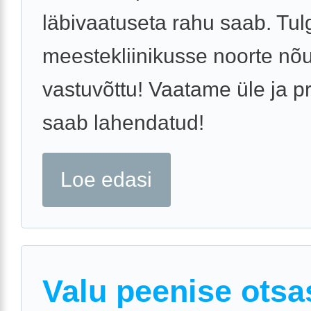
läbivaatuseta rahu saab. Tul
meestekliinikusse noorte nõ
vastuvõttu! Vaatame üle ja 
saab lahendatud!
Loe edasi
Valu peenise otsa