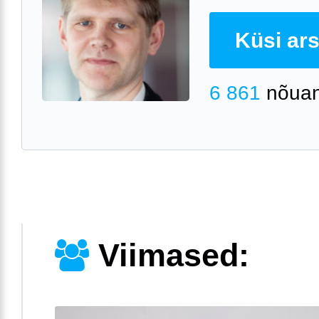
Küsi arst
6 861
nõuan
Viimased: