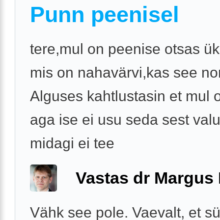
Punn peenisel
tere,mul on peenise otsas ü
mis on nahavärvi,kas see n
Alguses kahtlustasin et mul 
aga ise ei usu seda sest val
midagi ei tee
Vastas dr Margus
Vähk see pole. Vaevalt, et s