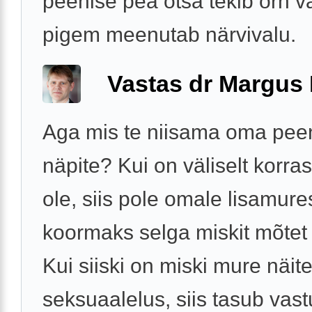
peenise pea otsa tekib õrn v
pigem meenutab närvivalu.
Vastas dr Margus
Aga mis te niisama oma peen
näpite? Kui on väliselt korras
ole, siis pole omale lisamure
koormaks selga miskit mõtet 
Kui siiski on miski mure näit
seksuaalelus, siis tasub vastu