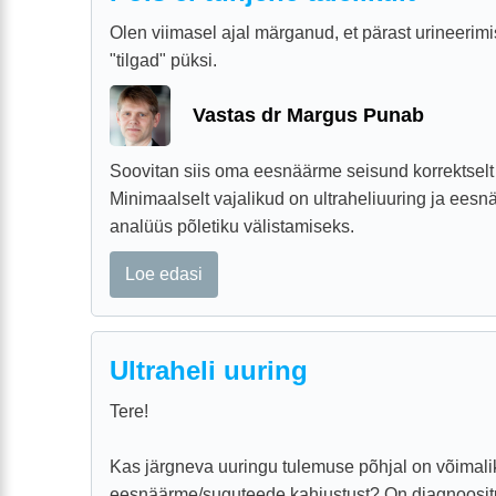
Olen viimasel ajal märganud, et pärast urineerimi
"tilgad" püksi.
Vastas dr Margus Punab
Soovitan siis oma eesnäärme seisund korrektselt ü
Minimaalselt vajalikud on ultraheliuuring ja ees
analüüs põletiku välistamiseks.
Loe edasi
Ultraheli uuring
Tere!
Kas järgneva uuringu tulemuse põhjal on võimali
eesnäärme/suguteede kahjustust? On diagnoosit