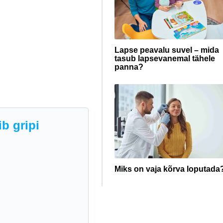
Lapse peavalu suvel – mida
tasub lapsevanemal tähele
panna?
b gripi
Miks on vaja kõrva loputada