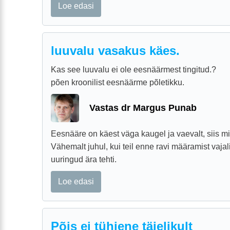
Loe edasi
luuvalu vasakus käes.
Kas see luuvalu ei ole eesnäärmest tingitud.?
põen kroonilist eesnäärme põletikku.
Vastas dr Margus Punab
Eesnääre on käest väga kaugel ja vaevalt, siis mi
Vähemalt juhul, kui teil enne ravi määramist vaj
uuringud ära tehti.
Loe edasi
Põis ei tühjene täielikult