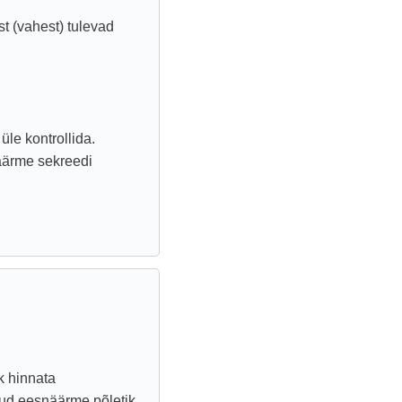
st (vahest) tulevad
le kontrollida.
näärme sekreedi
k hinnata
ud eesnäärme põletik