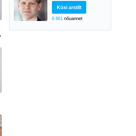
Küsi arstilt
6 861
nõuannet
?