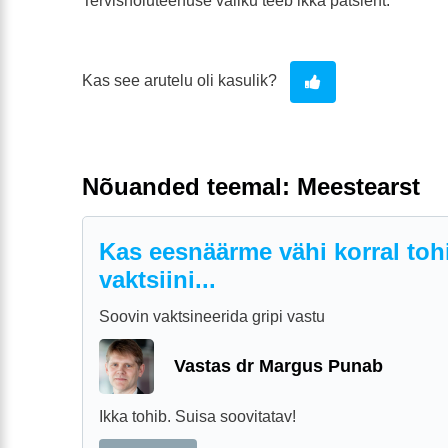
Tervishoiuteenuse valiku teeb ikka patsient.
Kas see arutelu oli kasulik?
Nõuanded teemal: Meestearst
Kas eesnäärme vähi korral tohi
vaktsiini...
Soovin vaktsineerida gripi vastu
Vastas dr Margus Punab
Ikka tohib. Suisa soovitatav!