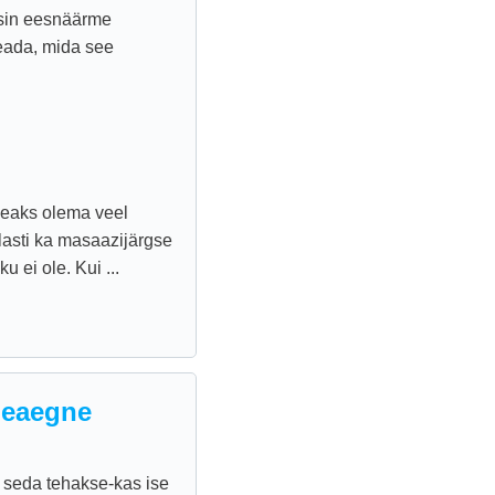
ndsin eesnäärme
teada, mida see
Peaks olema veel
lasti ka masaazijärgse
u ei ole. Kui ...
neaegne
 seda tehakse-kas ise