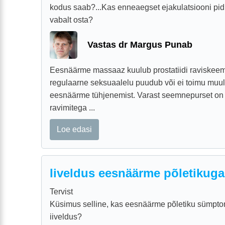
kodus saab?...Kas enneaegset ejakulatsiooni pid
vabalt osta?
Vastas dr Margus Punab
Eesnäärme massaaz kuulub prostatiidi raviskeemi
regulaarne seksuaalelu puudub või ei toimu muul
eesnäärme tühjenemist. Varast seemnepurset on t
ravimitega ...
Loe edasi
Iiveldus eesnäärme põletikug
Tervist
Küsimus selline, kas eesnäärme põletiku sümpto
iiveldus?