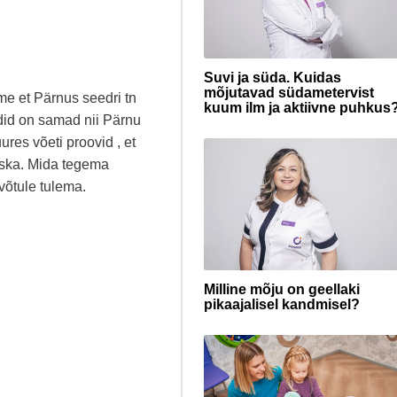
Suvi ja süda. Kuidas
mõjutavad südametervist
me et Pärnus seedri tn
kuum ilm ja aktiivne puhkus
odid on samad nii Pärnu
uures võeti proovid , et
oska. Mida tegema
võtule tulema.
Milline mõju on geellaki
pikaajalisel kandmisel?