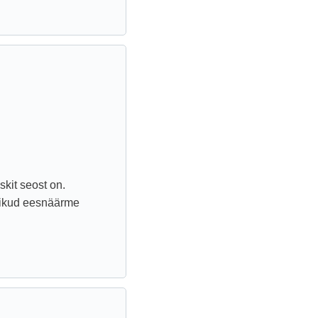
skit seost on.
alikud eesnäärme