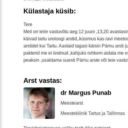
Külastaja küsib:
Tere
Meil on teile vastuvõtu aeg 12 juuni ,13,20 avastasi
käivad tartu uroloogi arstid,.küsimus kas ravi meet
arstidel kui Tartu. Aastaid tagasi käisin Pärnu arsti j
pakterid me ei leidnud ,kahjuks rohkem aidata me 
peaksin ,usaldama uuesti Pärnu arste või teie vastu
Arst vastas:
dr Margus Punab
Meestearst
Meestekliinik Tartus ja Tallinnas