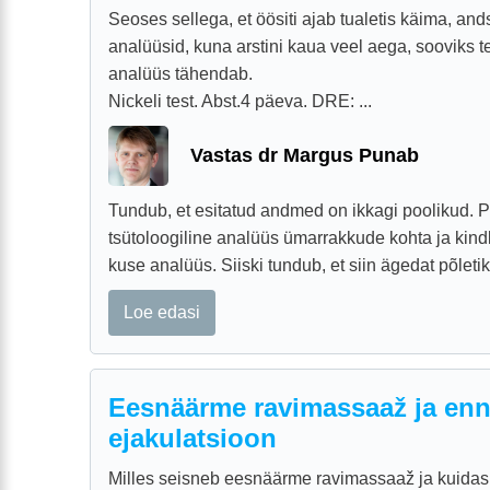
Seoses sellega, et öösiti ajab tualetis käima, a
analüüsid, kuna arstini kaua veel aega, sooviks 
analüüs tähendab.
Nickeli test. Abst.4 päeva. DRE: ...
Vastas dr Margus Punab
Tundub, et esitatud andmed on ikkagi poolikud. 
tsütoloogiline analüüs ümarrakkude kohta ja kind
kuse analüüs. Siiski tundub, et siin ägedat põletikk
Loe edasi
Eesnäärme ravimassaaž ja en
ejakulatsioon
Milles seisneb eesnäärme ravimassaaž ja kuidas