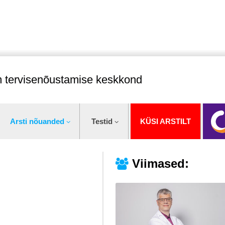
im tervisenõustamise keskkond
Arsti nõuanded
Testid
KÜSI ARSTILT
Viimased: