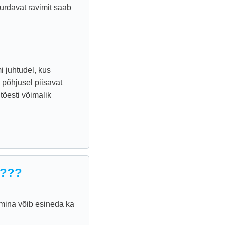
urdavat ravimit saab
 juhtudel, kus
 põhjusel piisavat
õesti võimalik
a???
mina võib esineda ka