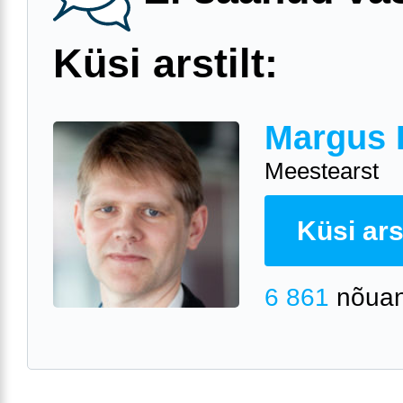
Küsi arstilt:
Margus 
Meestearst
Küsi arst
6 861
nõuan