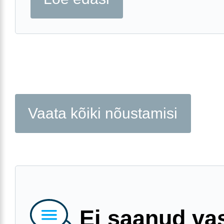
Vaata kõiki nõustamisi
Ei saanud va