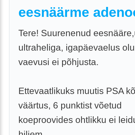
eesnäärme aden
Tere! Suurenenud eesnääre,
ultraheliga, igapäevaelus olul
vaevusi ei põhjusta.
Ettevaatlikuks muutis PSA k
väärtus, 6 punktist võetud
koeproovides ohtlikku ei lei
hiljem ...