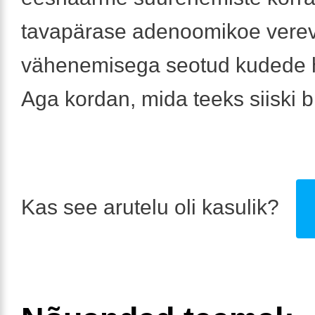
tavapärase adenoomikoe vere
vähenemisega seotud kudede 
Aga kordan, mida teeks siiski b
Kas see arutelu oli kasulik?