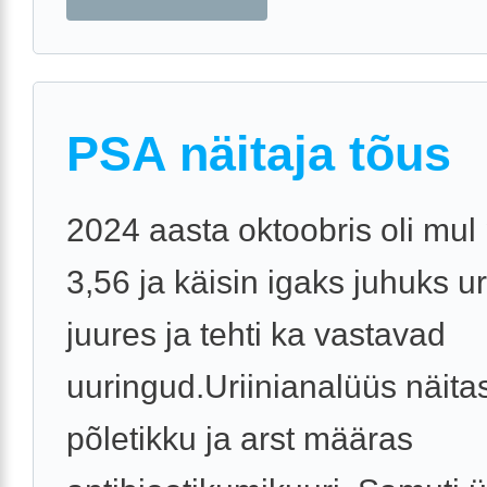
PSA näitaja tõus
2024 aasta oktoobris oli mul 
3,56 ja käisin igaks juhuks u
juures ja tehti ka vastavad
uuringud.Uriinianalüüs näita
põletikku ja arst määras