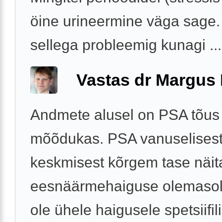
öine urineermine väga sage.
sellega probleemig kunagi ...
Vastas dr Margus
Andmete alusel on PSA tõus
mõõdukas. PSA vanuselises
keskmisest kõrgem tase näit
eesnäärmehaiguse olemasolu
ole ühele haigusele spetsiifil