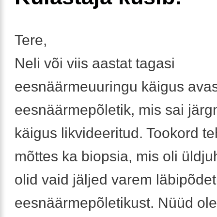
Tere,
Neli või viis aastat tagasi
eesnäärmeuuringu käigus avas
eesnäärmepõletik, mis sai järg
käigus likvideeritud. Tookord te
mõttes ka biopsia, mis oli üldju
olid vaid jäljed varem läbipõde
eesnäärmepõletikust. Nüüd ole