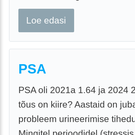
Loe edasi
PSA
PSA oli 2021a 1.64 ja 2024 
tõus on kiire? Aastaid on jub
probleem urineerimise tihed
Mingitel perioodidel (stressis