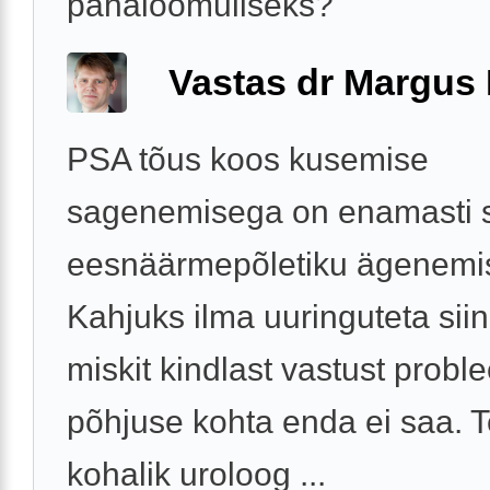
pahaloomuliseks?
Vastas dr Margus
PSA tõus koos kusemise
sagenemisega on enamasti 
eesnäärmepõletiku ägenemi
Kahjuks ilma uuringuteta siin 
miskit kindlast vastust probl
põhjuse kohta enda ei saa. T
kohalik uroloog ...