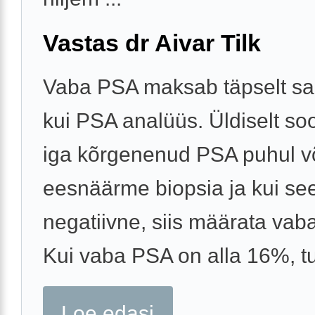
Vastas dr Aivar Tilk
Vaba PSA maksab täpselt sa
kui PSA analüüs. Üldiselt so
iga kõrgenenud PSA puhul v
eesnäärme biopsia ja kui se
negatiivne, siis määrata vab
Kui vaba PSA on alla 16%, tul
Loe edasi