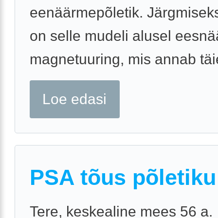
eenäärmepõletik. Järgmiseks
on selle mudeli alusel eesn
magnetuuring, mis annab täi
Loe edasi
PSA tõus põletiku
Tere, keskealine mees 56 a.