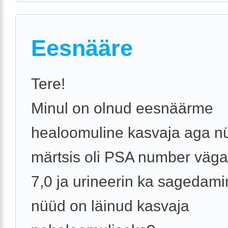
Eesnääre
Tere!
Minul on olnud eesnäärme
healoomuline kasvaja aga n
märtsis oli PSA number väga
7,0 ja urineerin ka sagedami
nüüd on läinud kasvaja