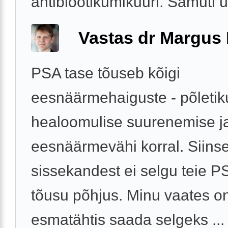
antibiootikumikuuri. Samuti ütl
Vastas dr Margus
PSA tase tõuseb kõigi
eesnäärmehaiguste - põletik
healoomulise suurenemise j
eesnäärmevähi korral. Siinse
sissekandest ei selgu teie 
tõusu põhjus. Minu vaates o
esmatähtis saada selgeks ...