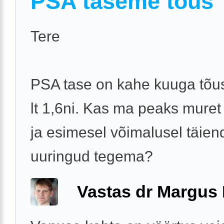
PSA taseme tõus
Tere
PSA tase on kahe kuuga tõu
lt 1,6ni. Kas ma peaks mure
ja esimesel võimalusel täie
uuringud tegema?
Vastas dr Margus