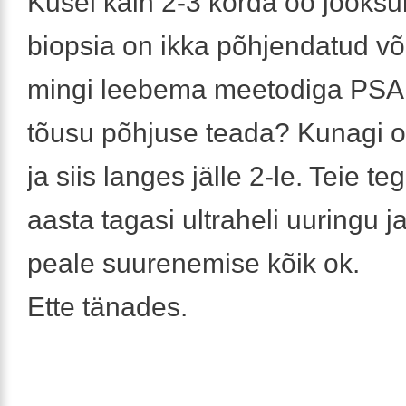
Kusel käin 2-3 korda öö jooksu
biopsia on ikka põhjendatud võ
mingi leebema meetodiga PSA
tõusu põhjuse teada? Kunagi o
ja siis langes jälle 2-le. Teie te
aasta tagasi ultraheli uuringu ja 
peale suurenemise kõik ok.
Ette tänades.