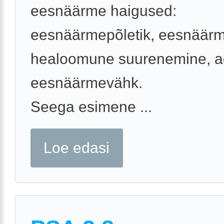
eesnäärme haigused:
eesnäärmepõletik, eesnäär
healoomune suurenemine, a
eesnäärmevähk.
Seega esimene ...
Loe edasi