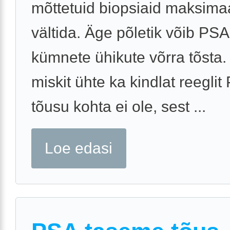
mõttetuid biopsiaid maksimaa
vältida. Äge põletik võib PS
kümnete ühikute võrra tõsta.
miskit ühte ka kindlat reeglit
tõusu kohta ei ole, sest ...
Loe edasi