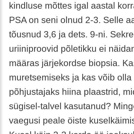
kindluse mõttes igal aastal korra
PSA on seni olnud 2-3. Selle aa
tõusnud 3,6 ja dets. 9-ni. Sekre
uriiniproovid põletikku ei näida
määras järjekordse biopsia. Ka
muretsemiseks ja kas võib oll
põhjustajaks hiina plaastrid, mi
sügisel-talvel kasutanud? Ming
vaegusi peale öiste kuselkäimis