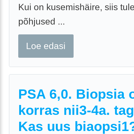
Kui on kusemishäire, siis tul
põhjused ...
Loe edasi
PSA 6,0. Biopsia o
korras nii3-4a. tag
Kas uus biaopsi1