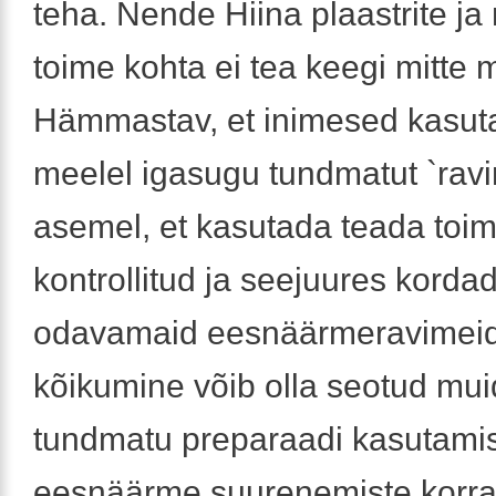
teha. Nende Hiina plaastrite j
toime kohta ei tea keegi mitte 
Hämmastav, et inimesed kasut
meelel igasugu tundmatut `ravim
asemel, et kasutada teada toi
kontrollitud ja seejuures korda
odavamaid eesnäärmeravimei
kõikumine võib olla seotud mui
tundmatu preparaadi kasutami
eesnäärme suurenemiste korra