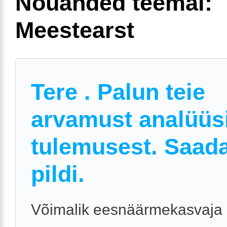
Nõuanded teemal:
Meestearst
Tere . Palun teie
arvamust analüüs
tulemusest. Saad
pildi.
Võimalik eesnäärmekasvaja