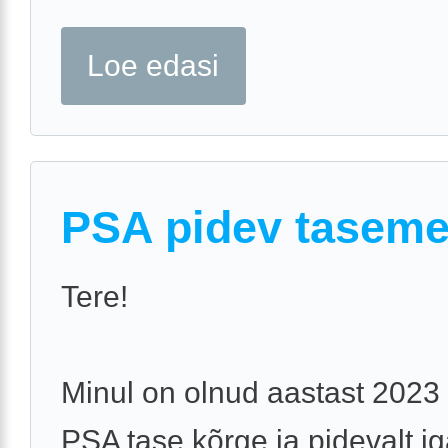
Loe edasi
PSA pidev taseme
Tere!
Minul on olnud aastast 2023
PSA tase kõrge ja pidevalt i